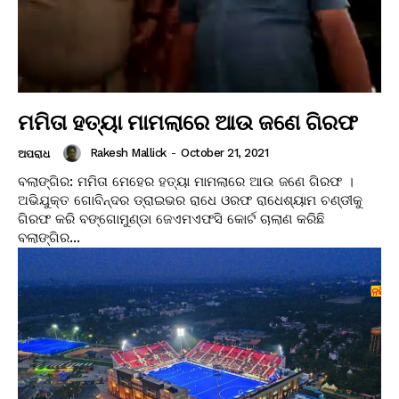
ମମିତା ହତ୍ୟା ମାମଲାରେ ଆଉ ଜଣେ ଗିରଫ
Rakesh Mallick
-
October 21, 2021
ଅପରାଧ
ବଲାଙ୍ଗିର: ମମିତା ମେହେର ହତ୍ୟା ମାମଲାରେ ଆଉ ଜଣେ ଗିରଫ ।
ଅଭିଯୁକ୍ତ ଗୋବିନ୍ଦର ଡ୍ରାଇଭର ରାଧେ ଓରଫ ରାଧେଶ୍ୟାମ ଚଣ୍ଡୀକୁ
ଗିରଫ କରି ବଙ୍ଗୋମୁଣ୍ଡା ଜେଏମଏଫସି କୋର୍ଟ ଚାଲାଣ କରିଛି
ବଲାଙ୍ଗିର...