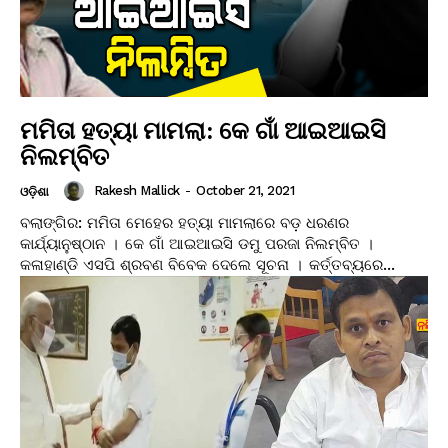
ମମିତା ହତ୍ୟା ମାମଲା: କେ ଗାଁ ଆଇଆଇସି
ନିଲମ୍ବିତ
Rakesh Mallick
-
October 21, 2021
ଓଡ଼ିଶା
ବଲାଙ୍ଗିର: ମମିତା ମେହେର ହତ୍ୟା ମାମଲାରେ ବଡ଼ ଧରଣର
କାର୍ଯ୍ୟାନୁଷ୍ଠାନ । କେ ଗାଁ ଆଇଆଇସି ଡମୁ ପରଜା ନିଲମ୍ବିତ ।
କଳାହାଣ୍ଡି ଏସପି ଶ୍ରବଣ ବିବେକ ଦେଲେ ସୂଚନା । କର୍ତ୍ତବ୍ୟରେ...