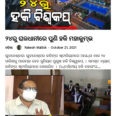
୨୪ରୁ ରାଜଧାନୀରେ ପୁଣି ହକି ମହାକୁମ୍ଭ
Rakesh Mallick
-
October 21, 2021
ଓଡ଼ିଶା
ଭୁବନେଶ୍ବର: ଭୁବନେଶ୍ବର କଳିଙ୍ଗ ଷ୍ଟାଡିୟମରେ ଆସନ୍ତା ମାସ ୨୪
ତାରିଖରୁ ଆରମ୍ଭ ହେବ ଜୁନିୟର ପୁରୁଷ ହକି ବିଶ୍ୱକପ୍‌ । ସମସ୍ତ ମ୍ୟାଚ୍
କଳିଙ୍ଗ ଷ୍ଟାଡିୟମରେ ଖେଳାଯିବ । ଅନ୍ତର୍ଜାତୀୟ ହକି ମହାସଂଘ...