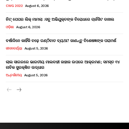
CWG 2022
August 6, 2026
ନିଟ୍ ପେପର ଲିକ୍ ମାମଲା :ସବୁ ଅଭିଯୁକ୍ତଙ୍କ ବିରୋଧରେ ଚାର୍ଜସିଟ ଦାଖଲ
ଓଡ଼ିଶା
August 6, 2026
ବର୍ଷାଦିନେ କାହିଁକି ବଢ଼େ ଗଣ୍ଠିବାତ ବ୍ୟଥା? ଜାଣନ୍ତୁ ବିଶେଷଜ୍ଞଙ୍କ ପରାମର୍ଶ
ଜୀବନଚର୍ଯ୍ୟା
August 5, 2026
ଲାଲ ସାଗରରେ ଭାରତୀୟ ମାଲବାହୀ ଜାହାଜ ଉପରେ ଆକ୍ରମଣ; ସମସ୍ତ ୧୪
ନାବିକ ସୁରକ୍ଷିତ ଉଦ୍ଧାର
ଅନ୍ତର୍ଜାତୀୟ
August 5, 2026