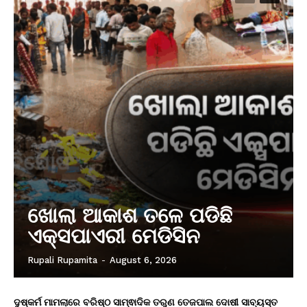
ଖୋଲା ଆକାଶ ତଳେ ପଡିଛି
ଏକ୍ସପାଏରୀ ମେଡିସିନ
Rupali Rupamita
-
August 6, 2026
ଦୁଷ୍କର୍ମ ମାମଲାରେ ବରିଷ୍ଠ ସାମ୍ଵାଦିକ ତରୁଣ ତେଜପାଲ ଦୋଷୀ ସାବ୍ୟସ୍ତ