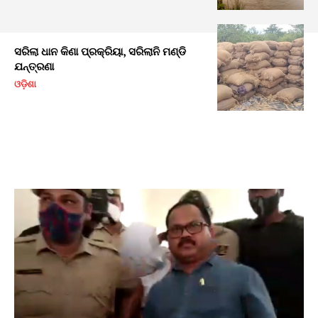
ସରିଲା ଧାନ କିଣା ପ୍ରକ୍ରିୟା, ସରିଲାନି ମଣ୍ଡି
ଯନ୍ତ୍ରଣା
ଓଡ଼ିଶା