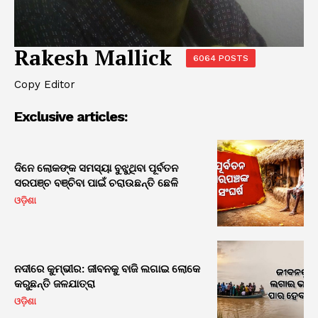
Rakesh Mallick
6064 POSTS
Copy Editor
Exclusive articles:
ଦିନେ ଲୋକଙ୍କ ସମସ୍ୟା ବୁଝୁଥିବା ପୂର୍ବତନ
ସରପଞ୍ଚ ବଞ୍ଚିବା ପାଇଁ ଚରାଉଛନ୍ତି ଛେଳି
ଓଡ଼ିଶା
ନଦୀରେ କୁମ୍ଭୀର: ଜୀବନକୁ ବାଜି ଲଗାଇ ଲୋକେ
କରୁଛନ୍ତି ଜଳଯାତ୍ରା
ଓଡ଼ିଶା