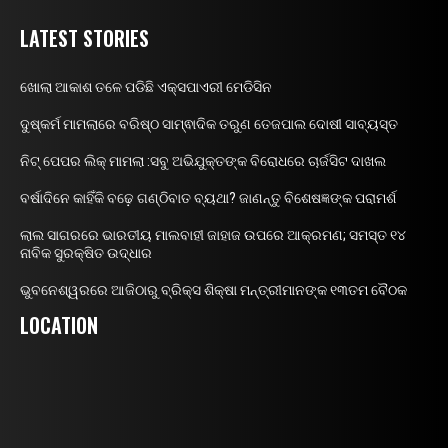
LATEST STORIES
ଖୋଲା ଆକାଶ ତଳେ ପଡିଛି ଏକ୍ସପାଏରୀ ମେଡିସିନ
ଦୁଷ୍କର୍ମ ମାମଲାରେ ବରିଷ୍ଠ ସାମ୍ଵାଦିକ ତରୁଣ ତେଜପାଲ ଦୋଷୀ ସାବ୍ୟସ୍ତ
ନିଟ୍ ପେପର ଲିକ୍ ମାମଲା :ସବୁ ଅଭିଯୁକ୍ତଙ୍କ ବିରୋଧରେ ଚାର୍ଜସିଟ ଦାଖଲ
ବର୍ଷାଦିନେ କାହିଁକି ବଢ଼େ ଗଣ୍ଠିବାତ ବ୍ୟଥା? ଜାଣନ୍ତୁ ବିଶେଷଜ୍ଞଙ୍କ ପରାମର୍ଶ
ଲାଲ ସାଗରରେ ଭାରତୀୟ ମାଲବାହୀ ଜାହାଜ ଉପରେ ଆକ୍ରମଣ; ସମସ୍ତ ୧୪
ନାବିକ ସୁରକ୍ଷିତ ଉଦ୍ଧାର
ଭୁବନେଶ୍ୱରରେ ଆଜିଠାରୁ ବ୍ରିକ୍ସ ଶିକ୍ଷା ମନ୍ତ୍ରୀମାନଙ୍କ ୧୩ତମ ବୈଠକ
LOCATION