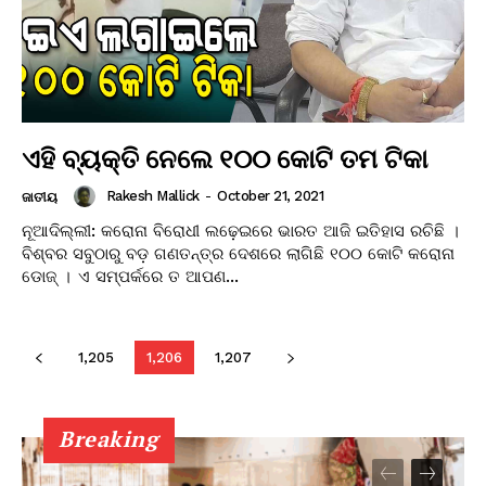
ଏହି ବ୍ୟକ୍ତି ନେଲେ ୧୦୦ କୋଟି ତମ ଟିକା
Rakesh Mallick
-
October 21, 2021
ଜାତୀୟ
ନୂଆଦିଲ୍ଲୀ: କରୋନା ବିରୋଧୀ ଲଢ଼େଇରେ ଭାରତ ଆଜି ଇତିହାସ ରଚିଛି ।
ବିଶ୍ବର ସବୁଠାରୁ ବଡ଼ ଗଣତନ୍ତ୍ର ଦେଶରେ ଲାଗିଛି ୧୦୦ କୋଟି କରୋନା
ଡୋଜ୍ । ଏ ସମ୍ପର୍କରେ ତ ଆପଣ...
1,205
1,206
1,207
Breaking