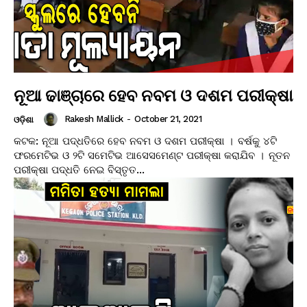
ନୂଆ ଢାଞ୍ଚାରେ ହେବ ନବମ ଓ ଦଶମ ପରୀକ୍ଷା
Rakesh Mallick
-
October 21, 2021
ଓଡ଼ିଶା
କଟକ: ନୂଆ ପଦ୍ଧତିରେ ହେବ ନବମ ଓ ଦଶମ ପରୀକ୍ଷା । ବର୍ଷକୁ ୪ଟି
ଫରମେଟିଭ ଓ ୨ଟି ସମେଟିଭ ଆସେସମେଣ୍ଟ ପରୀକ୍ଷା କରାଯିବ । ନୂତନ
ପରୀକ୍ଷା ପଦ୍ଧତି ନେଇ ବିସ୍ତୃତ...