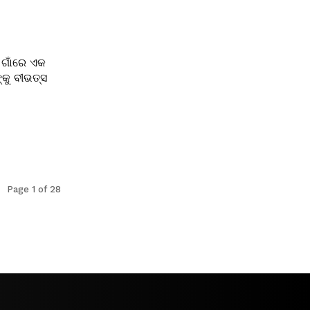
ତ ଗାଁରେ ଏକ
କୁ ବୀଭତ୍ସ
Page 1 of 28