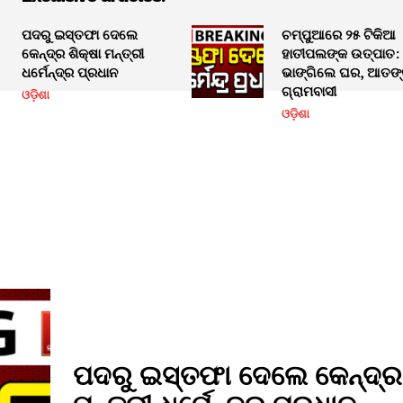
ପଦରୁ ଇସ୍ତଫା ଦେଲେ
ଚମ୍ପୁଆରେ ୨୫ ଟିକିଆ
କେନ୍ଦ୍ର ଶିକ୍ଷା ମନ୍ତ୍ରୀ
ହାତୀପଲଙ୍କ ଉତ୍ପାତ:
ଧର୍ମେନ୍ଦ୍ର ପ୍ରଧାନ
ଭାଙ୍ଗିଲେ ଘର, ଆତଙ୍
ଗ୍ରାମବାସୀ
ଓଡ଼ିଶା
ଓଡ଼ିଶା
ପଦରୁ ଇସ୍ତଫା ଦେଲେ କେନ୍ଦ୍ର 