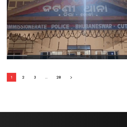
1
2
3
...
28