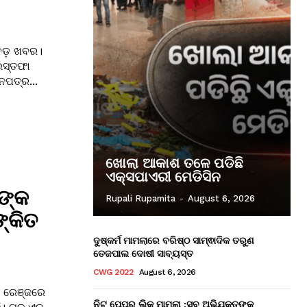
 ବଡ଼ ଖବର।
 ଇସ୍ତଫା
ନପତ୍ର...
ଖୋଲା ଆକାଶ ତଳେ ପଡିଛି
ଏକ୍ସପାଏରୀ ମେଡିସିନ
ଙ୍କ
Rupali Rupamita
-
August 6, 2026
୍କିତ
ଦୁଷ୍କର୍ମ ମାମଲାରେ ବରିଷ୍ଠ ସାମ୍ଵାଦିକ ତରୁଣ
ତେଜପାଲ ଦୋଷୀ ସାବ୍ୟସ୍ତ
CWG 2022
August 6, 2026
ଆ ରେଞ୍ଜରେ
ନିଟ୍ ପେପର ଲିକ୍ ମାମଲା :ସବୁ ଅଭିଯୁକ୍ତଙ୍କ