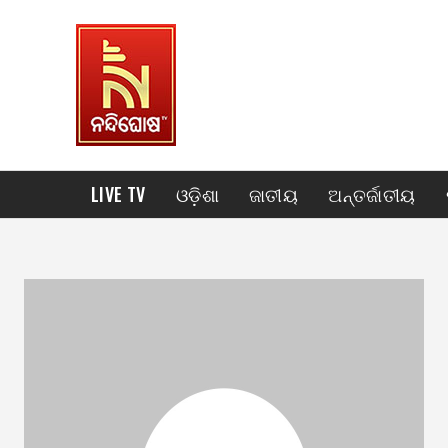
LIVE TV
ଓଡ଼ିଶା
ଜାତୀୟ
ଅନ୍ତର୍ଜାତୀୟ