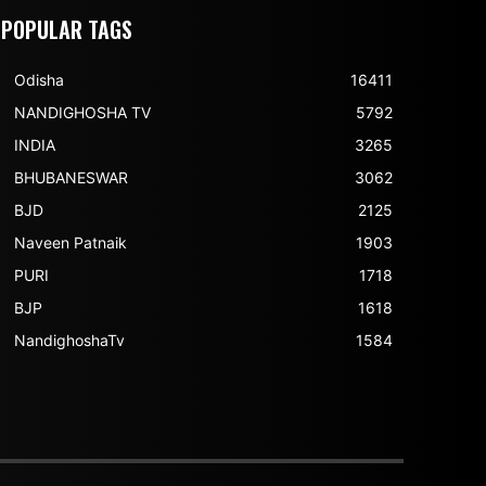
POPULAR TAGS
Odisha
16411
NANDIGHOSHA TV
5792
INDIA
3265
BHUBANESWAR
3062
BJD
2125
Naveen Patnaik
1903
PURI
1718
BJP
1618
NandighoshaTv
1584