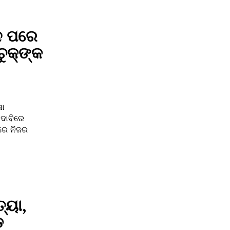
ନ ପରେ
କ୍‌ଙ୍କ
ଷା
 ଦାବିରେ
ରେ ନିଜର
୍ୟା,
ଡ