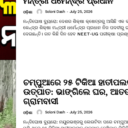
ମନ୍ତ୍ରୀ ଧର୍ମେନ୍ଦ୍ର ପ୍ରଧାନ
Soloni Dash
-
July 25, 2026
ଓଡ଼ିଶା
ନନ୍ଦିଘୋଷ ବ୍ୟୁରୋ: ଦେଶର ଶିକ୍ଷା କ୍ଷେତ୍ରରୁ ଆସିଛି ଏକ
କେନ୍ଦ୍ର ଶିକ୍ଷା ମନ୍ତ୍ରୀ ଧର୍ମେନ୍ଦ୍ର ପ୍ରଧାନ ନିଜ ପଦବୀରୁ
ଦେଇଛନ୍ତି। ଗତ କିଛି ଦିନ ହେବ NEET-UG ପରୀକ୍ଷା ପ୍ରଶ୍
ଚମ୍ପୁଆରେ ୨୫ ଟିକିଆ ହାତୀପଲ
ଉତ୍ପାତ: ଭାଙ୍ଗିଲେ ଘର, ଆତଙ
ଗ୍ରାମବାସୀ
Soloni Dash
-
July 25, 2026
ଓଡ଼ିଶା
ନନ୍ଦିଘୋଷ ବ୍ୟୁରୋ: ମୟୁରଭଞ୍ଜରୁ ଲେଉଟିବା ପରେ ଚମ୍ପୁ