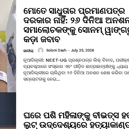
ମୋତେ ସାଧୁତାର ପ୍ରମାଣପତ୍ର
ଦରକାର ନାହିଁ: ୨୬ ଦିନିଆ ଅନଶ
ସମାଲୋଚକଙ୍କୁ ସୋନମ୍ ୱାଙ୍ଗଚୁ
କଡ଼ା ଜବାବ
Soloni Dash
-
July 25, 2026
ଜାତୀୟ
ନୂଆଦିଲ୍ଲୀ: NEET-UG ପ୍ରଶ୍ନପତ୍ର ଲିକ୍ ବିବାଦ, ପରୀକ୍
ବ୍ୟବସ୍ଥାରେ ସଂସ୍କାର ଏବଂ ପୀଡ଼ିତ ଛାତ୍ରଛାତ୍ରୀଙ୍କୁ ନ୍ୟାୟ
ନୂଆଦିଲ୍ଲୀରେ ଚାଲିଥିବା ୨୬ ଦିନିଆ ଅନଶନ ଶେଷ କରିବା ପ
ସଚ୍ଚୋଟତାକୁ ନେଇ...
ଘରେ ପଶି ମହିଳାଙ୍କୁ ବୀଭତ୍ସ ହତ
ଲୁଟ୍ ଉଦ୍ଦେଶ୍ୟରେ ହତ୍ୟାକାଣ୍