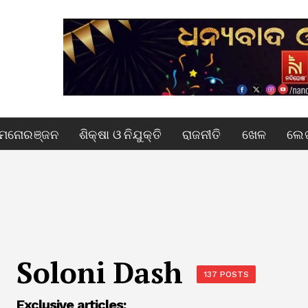
ମନୋରଞ୍ଜନ
ଶିକ୍ଷା ଓ ନିଯୁକ୍ତି
ରାଜନୀତି
ଖେଳ
ଲେଖ
Soloni Dash
137 POSTS
Exclusive articles: