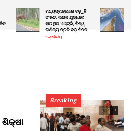
ମଧ୍ୟପ୍ରାଚ୍ୟରେ ବଢ଼ୁଛି
ସଂକଟ: ଇରାନ ଯୁଦ୍ଧରେ
କିତ
ହାଉଥିର ଏଣ୍ଟ୍ରି, ବିଶ୍ୱ
ବାଣିଜ୍ୟ ପ୍ରତି ବଡ଼ ବିପଦ
ଅନ୍ତର୍ଜାତୀୟ
Breaking
ଶିକ୍ଷା