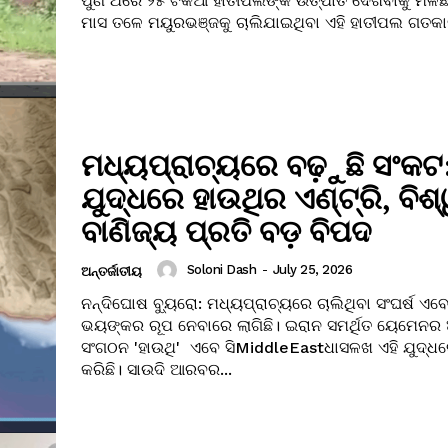
ପୁଣି ଥରେ ୨୫ ଟିକିଆ ହାତୀପଲଙ୍କ ଉତ୍ପାତ ଦେଖିବାକୁ ମିଳି
ମାସ ତଳେ ମୟୁରଭଞ୍ଜକୁ ଚାଲିଯାଇଥିବା ଏହି ହାତୀପଲ ଗତକାଲି
ମଧ୍ୟପ୍ରାଚ୍ୟରେ ବଢ଼ୁଛି ସଂକଟ
ଯୁଦ୍ଧରେ ହାଉଥିର ଏଣ୍ଟ୍ରି, ବିଶ
ବାଣିଜ୍ୟ ପ୍ରତି ବଡ଼ ବିପଦ
Soloni Dash
-
July 25, 2026
ଅନ୍ତର୍ଜାତୀୟ
ନନ୍ଦିଘୋଷ ବ୍ୟୁରୋ: ମଧ୍ୟପ୍ରାଚ୍ୟରେ ଚାଲିଥିବା ସଂଘର୍ଷ ଏବେ
ଭୟଙ୍କର ରୂପ ନେବାରେ ଲାଗିଛି। ଇରାନ ସମର୍ଥିତ ୟେମେନର
ସଂଗଠନ 'ହାଉଥି' ଏବେ ସିMiddleEastଧାସଳଖ ଏହି ଯୁଦ୍ଧ
କରିଛି। ସାଉଦି ଆରବର...