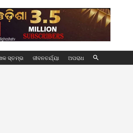
କ ସ୍ତମ୍ଭ
ଜୀବନଚର୍ଯ୍ୟା
ଅପରାଧ