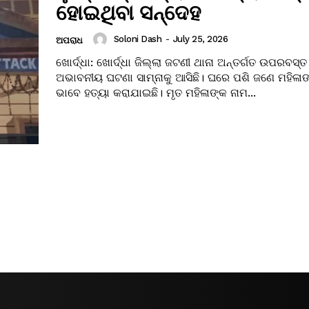
ହୋଇଥିବା ସନ୍ଦେହ
Soloni Dash
-
July 25, 2026
ଅପରାଧ
ଖୋର୍ଦ୍ଧା: ଖୋର୍ଦ୍ଧା ଜିଲ୍ଲା ଜଟଣୀ ଥାନା ଅନ୍ତର୍ଗତ ଉପରବସ୍
ଅଭାବନୀୟ ଘଟଣା ସାମ୍ନାକୁ ଆସିଛି। ଘରେ ପଶି ଜଣେ ମହିଳାଙ୍
ଭାବେ ହତ୍ୟା କରାଯାଇଛି। ମୃତ ମହିଳାଙ୍କ ନାମ...