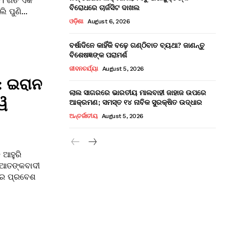
ଛି। ଗତ ଏକ
ବିରୋଧରେ ଚାର୍ଜସିଟ ଦାଖଲ
 ପୁଣି...
ଓଡ଼ିଶା
August 6, 2026
ବର୍ଷାଦିନେ କାହିଁକି ବଢ଼େ ଗଣ୍ଠିବାତ ବ୍ୟଥା? ଜାଣନ୍ତୁ
ବିଶେଷଜ୍ଞଙ୍କ ପରାମର୍ଶ
ଜୀବନଚର୍ଯ୍ୟା
August 5, 2026
: ଇରାନ
ଲାଲ ସାଗରରେ ଭାରତୀୟ ମାଲବାହୀ ଜାହାଜ ଉପରେ
୍ୱ
ଆକ୍ରମଣ; ସମସ୍ତ ୧୪ ନାବିକ ସୁରକ୍ଷିତ ଉଦ୍ଧାର
ଅନ୍ତର୍ଜାତୀୟ
August 5, 2026
 ଆହୁରି
 ଆତଙ୍କବାଦୀ
ରେ ପ୍ରବେଶ