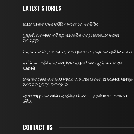
LATEST STORIES
ଖୋଲା ଆକାଶ ତଳେ ପଡିଛି ଏକ୍ସପାଏରୀ ମେଡିସିନ
ଦୁଷ୍କର୍ମ ମାମଲାରେ ବରିଷ୍ଠ ସାମ୍ଵାଦିକ ତରୁଣ ତେଜପାଲ ଦୋଷୀ
ସାବ୍ୟସ୍ତ
ନିଟ୍ ପେପର ଲିକ୍ ମାମଲା :ସବୁ ଅଭିଯୁକ୍ତଙ୍କ ବିରୋଧରେ ଚାର୍ଜସିଟ ଦାଖଲ
ବର୍ଷାଦିନେ କାହିଁକି ବଢ଼େ ଗଣ୍ଠିବାତ ବ୍ୟଥା? ଜାଣନ୍ତୁ ବିଶେଷଜ୍ଞଙ୍କ
ପରାମର୍ଶ
ଲାଲ ସାଗରରେ ଭାରତୀୟ ମାଲବାହୀ ଜାହାଜ ଉପରେ ଆକ୍ରମଣ; ସମସ୍ତ
୧୪ ନାବିକ ସୁରକ୍ଷିତ ଉଦ୍ଧାର
ଭୁବନେଶ୍ୱରରେ ଆଜିଠାରୁ ବ୍ରିକ୍ସ ଶିକ୍ଷା ମନ୍ତ୍ରୀମାନଙ୍କ ୧୩ତମ
ବୈଠକ
CONTACT US