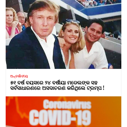
ଅନ୍ତର୍ଜାତୀୟ
୫୧ ବର୍ଷ ବୟସରେ ୨୪ ବର୍ଷୀୟା ମଡେଲଙ୍କ ସହ
ସର୍ବସାଧାରଣରେ ଅସଦାଚରଣ କରିଥିଲେ ଟ୍ରମ୍ପ !