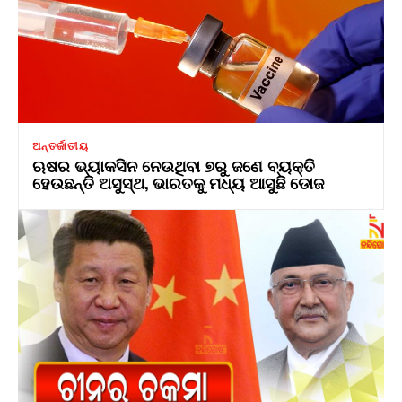
ଅନ୍ତର୍ଜାତୀୟ
ଋଷର ଭ୍ୟାକସିନ ନେଉଥିବା ୭ରୁ ଜଣେ ବ୍ୟକ୍ତି
ହେଉଛନ୍ତି ଅସୁସ୍ଥ, ଭାରତକୁ ମଧ୍ୟ ଆସୁଛି ଡୋଜ