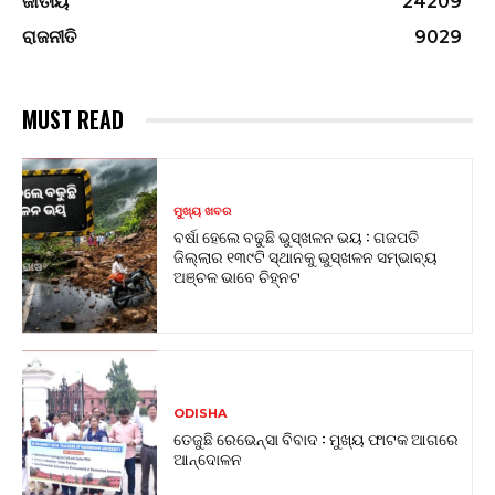
ଜାତୀୟ
24209
ରାଜନୀତି
9029
MUST READ
ମୁଖ୍ୟ ଖବର
ବର୍ଷା ହେଲେ ବଢୁଛି ଭୁସ୍ଖଳନ ଭୟ : ଗଜପତି
ଜିଲ୍ଲାର ୧୩୯ଟି ସ୍ଥାନକୁ ଭୁସ୍ଖଳନ ସମ୍ଭାବ୍ୟ
ଅଞ୍ଚଳ ଭାବେ ଚିହ୍ନଟ
ODISHA
ତେଜୁଛି ରେଭେନ୍ସା ବିବାଦ : ମୁଖ୍ୟ ଫାଟକ ଆଗରେ
ଆନ୍ଦୋଳନ