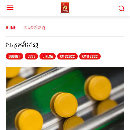
HOME
ଅନ୍ତର୍ଜାତୀୟ
ଅନ୍ତର୍ଜାତୀୟ
BUDGET
CBSE
CINEMA
CWC2022
CWG 2022