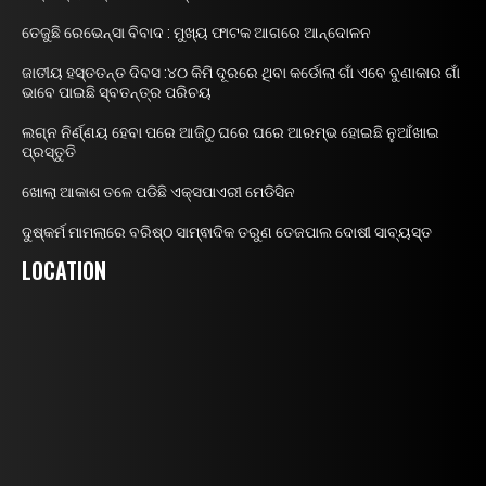
ତେଜୁଛି ରେଭେନ୍ସା ବିବାଦ : ମୁଖ୍ୟ ଫାଟକ ଆଗରେ ଆନ୍ଦୋଳନ
ଜାତୀୟ ହସ୍ତତନ୍ତ ଦିବସ :୪୦ କିମି ଦୂରରେ ଥିବା କର୍ଡୋଲା ଗାଁ ଏବେ ବୁଣାକାର ଗାଁ
ଭାବେ ପାଇଛି ସ୍ବତନ୍ତ୍ର ପରିଚୟ
ଲଗ୍ନ ନିର୍ଣ୍ଣୟ ହେବା ପରେ ଆଜିଠୁ ଘରେ ଘରେ ଆରମ୍ଭ ହୋଇଛି ନୁଆଁଖାଇ
ପ୍ରସ୍ତୁତି
ଖୋଲା ଆକାଶ ତଳେ ପଡିଛି ଏକ୍ସପାଏରୀ ମେଡିସିନ
ଦୁଷ୍କର୍ମ ମାମଲାରେ ବରିଷ୍ଠ ସାମ୍ଵାଦିକ ତରୁଣ ତେଜପାଲ ଦୋଷୀ ସାବ୍ୟସ୍ତ
LOCATION