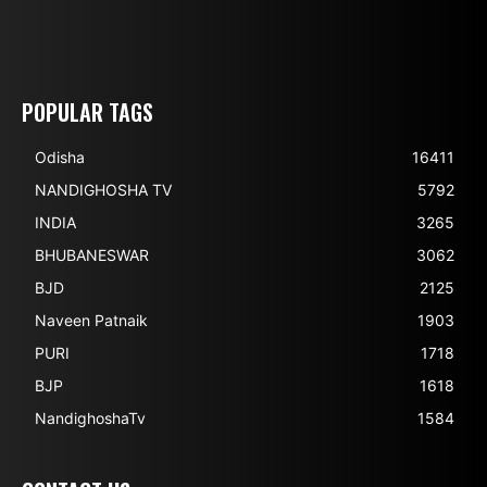
POPULAR TAGS
Odisha
16411
NANDIGHOSHA TV
5792
INDIA
3265
BHUBANESWAR
3062
BJD
2125
Naveen Patnaik
1903
PURI
1718
BJP
1618
NandighoshaTv
1584