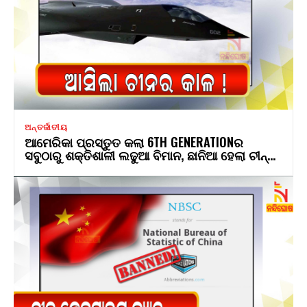
ଅନ୍ତର୍ଜାତୀୟ
ଆମେରିକା ପ୍ରସ୍ତୁତ କଲା 6TH GENERATIONର
ସବୁଠାରୁ ଶକ୍ତିଶାଳୀ ଲଢୁଆ ବିମାନ, ଛାନିଆ ହେଲା ଚୀନ୍…