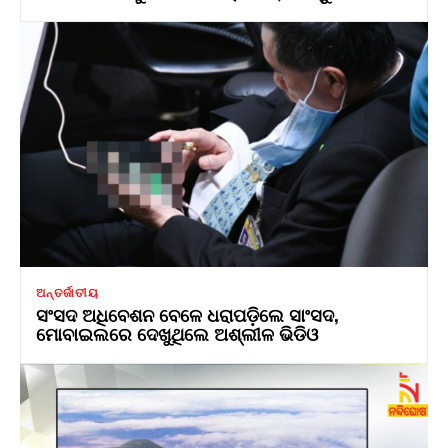
ଅନ୍ତର୍ଜାତୀୟ
ସଂସଦ ଅଧିବେଶନ ବେଳେ ଧରାପଡ଼ିଲେ ସାଂସଦ,
ମୋବାଇଲରେ ଦେଖୁଥିଲେ ଅଶ୍ଲୀଳ ଭିଡିଓ