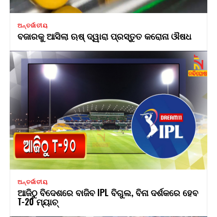
ଅନ୍ତର୍ଜାତୀୟ
ବଜାରକୁ ଆସିଲା ଋଷ୍ ଦ୍ୱାରା ପ୍ରସ୍ତୁତ କରୋନା ଔଷଧ
ଅନ୍ତର୍ଜାତୀୟ
ଆଜିଠୁ ବିଦେଶରେ ବାଜିବ IPL ବିଗୁଲ, ବିନା ଦର୍ଶକରେ ହେବ
T-20 ମ୍ୟାଚ୍‌