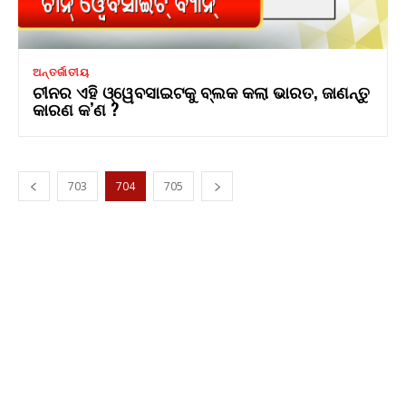
ଅନ୍ତର୍ଜାତୀୟ
ଚୀନର ଏହି ଓ୍ୱେବସାଇଟକୁ ବ୍ଲକ କଲା ଭାରତ, ଜାଣନ୍ତୁ
କାରଣ କ’ଣ ?
703
704
705