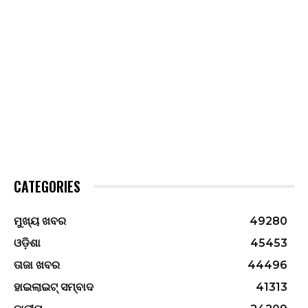
CATEGORIES
ମୁଖ୍ୟ ଖବର
49280
ଓଡ଼ିଶା
45453
ତାଜା ଖବର
44496
ହାଇଲାଇଟ୍ ସମ୍ବାଦ
41313