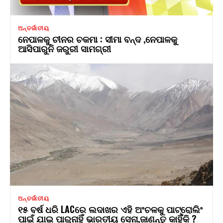
ଅନ୍ତର୍ଜାତୀୟ
ନେପାଳକୁ ଚୀନର ଚକମା : ସୀମା ବନ୍ଦ ,ନେପାଳକୁ
ଆସିପାରୁନି ଜରୁରୀ ସାମଗ୍ରୀ
ଅନ୍ତର୍ଜାତୀୟ
୧୫ ବର୍ଷ ଧରି LACରେ ଲଦାଖର ଏହି ଅଂଚଳକୁ ପାଟ୍ରୋଲିଂ
ପାଇଁ ଯାଇ ପାରୁନାହିଁ ଭାରତୀୟ ସେନା,ଜାଣନ୍ତୁ କାହିଁକି ?