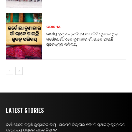
ODISHA
ଜାତୀୟ ହସ୍ତତନ୍ତ ଦିବସ :୪୦ କିମି ଦୂରରେ ଥିବା
କର୍ଡୋଲା ଗାଁ ଏବେ ବୁଣାକାର ଗାଁ ଭାବେ ପାଇଛି
ସ୍ବତନ୍ତ୍ର ପରିଚୟ
LATEST STORIES
ବର୍ଷା ହେଲେ ବଢୁଛି ଭୁସ୍ଖଳନ ଭୟ : ଗଜପତି ଜିଲ୍ଲାର ୧୩୯ଟି ସ୍ଥାନକୁ ଭୁସ୍ଖଳନ
ସମ୍ଭାବ୍ୟ ଅଞ୍ଚଳ ଭାବେ ଚିହ୍ନଟ