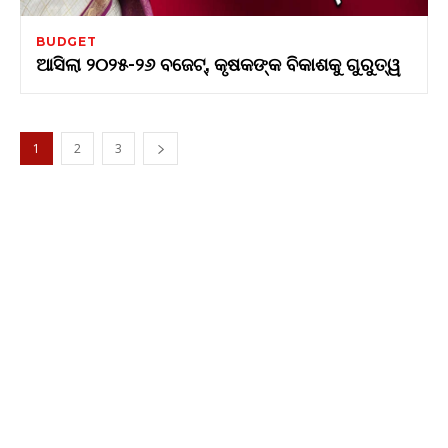
BUDGET
ଆସିଲା ୨୦୨୫-୨୬ ବଜେଟ୍, କୃଷକଙ୍କ ବିକାଶକୁ ଗୁରୁତ୍ୱ
1
2
3