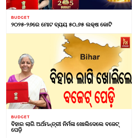
BUDGET
୨୦୨୫-୨୬ରେ ମୋଟ ବ୍ୟୟ ୫୦.୬୫ ଲକ୍ଷ କୋଟି
BUDGET
ବିହାର ଲାଗି ଅର୍ଥମନ୍ତ୍ରୀ ନିର୍ମଳା ଖୋଲିଦେଲେ ବଜେଟ୍
ପେଡ଼ି