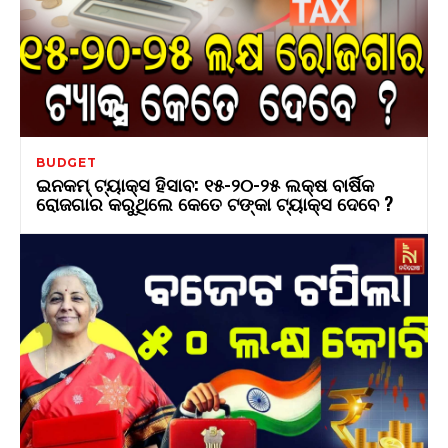
BUDGET
ଇନକମ୍ ଟ୍ୟାକ୍ସ ହିସାବ: ୧୫-୨୦-୨୫ ଲକ୍ଷ ବାର୍ଷିକ
ରୋଜଗାର କରୁଥିଲେ କେତେ ଟଙ୍କା ଟ୍ୟାକ୍ସ ଦେବେ ?