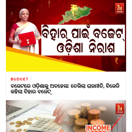
BUDGET
ବଜେଟରେ ଓଡ଼ିଶାକୁ ଅବହେଳା: ତେଜିଲା ରାଜନୀତି, ବିଜେଡି
କହିଲା ବିହାର ବଜେଟ୍