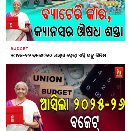
BUDGET
୨୦୨୫-୨୬ ବଜେଟରେ ଶସ୍ତା ହେଲା ଏହି ସବୁ ଜିନିଷ