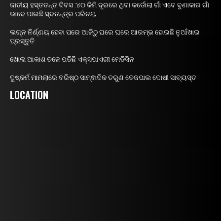
ଜାତୀୟ ହସ୍ତତନ୍ତ ଦିବସ :୪୦ କିମି ଦୂରରେ ଥିବା କର୍ଡୋଲା ଗାଁ ଏବେ ବୁଣାକାର ଗାଁ
ଭାବେ ପାଇଛି ସ୍ବତନ୍ତ୍ର ପରିଚୟ
ଲଗ୍ନ ନିର୍ଣ୍ଣୟ ହେବା ପରେ ଆଜିଠୁ ଘରେ ଘରେ ଆରମ୍ଭ ହୋଇଛି ନୁଆଁଖାଇ
ପ୍ରସ୍ତୁତି
ଖୋଲା ଆକାଶ ତଳେ ପଡିଛି ଏକ୍ସପାଏରୀ ମେଡିସିନ
ଦୁଷ୍କର୍ମ ମାମଲାରେ ବରିଷ୍ଠ ସାମ୍ଵାଦିକ ତରୁଣ ତେଜପାଲ ଦୋଷୀ ସାବ୍ୟସ୍ତ
LOCATION