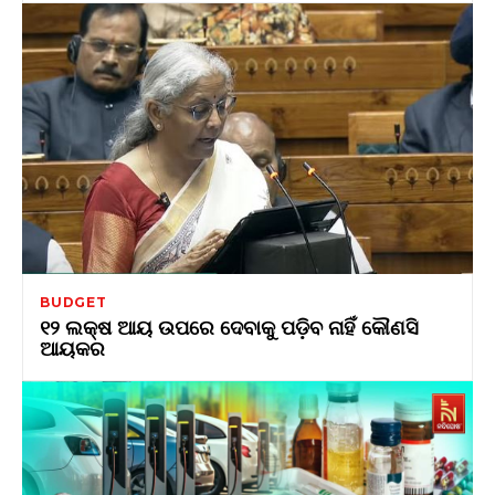
BUDGET
୧୨ ଲକ୍ଷ ଆୟ ଉପରେ ଦେବାକୁ ପଡ଼ିବ ନାହିଁ କୌଣସି
ଆୟକର