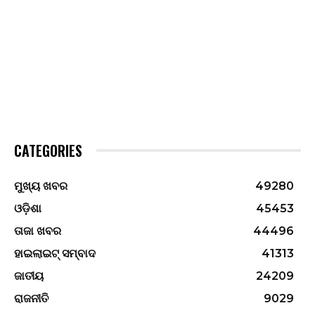
CATEGORIES
ମୁଖ୍ୟ ଖବର
49280
ଓଡ଼ିଶା
45453
ତାଜା ଖବର
44496
ହାଇଲାଇଟ୍ ସମ୍ବାଦ
41313
ଜାତୀୟ
24209
ରାଜନୀତି
9029