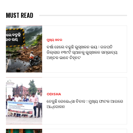
MUST READ
ମୁଖ୍ୟ ଖବର
ବର୍ଷା ହେଲେ ବଢୁଛି ଭୁସ୍ଖଳନ ଭୟ : ଗଜପତି
ଜିଲ୍ଲାର ୧୩୯ଟି ସ୍ଥାନକୁ ଭୁସ୍ଖଳନ ସମ୍ଭାବ୍ୟ
ଅଞ୍ଚଳ ଭାବେ ଚିହ୍ନଟ
ODISHA
ତେଜୁଛି ରେଭେନ୍ସା ବିବାଦ : ମୁଖ୍ୟ ଫାଟକ ଆଗରେ
ଆନ୍ଦୋଳନ