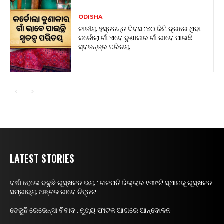
ODISHA
ଜାତୀୟ ହସ୍ତତନ୍ତ ଦିବସ :୪୦ କିମି ଦୂରରେ ଥିବା
କର୍ଡୋଲା ଗାଁ ଏବେ ବୁଣାକାର ଗାଁ ଭାବେ ପାଇଛି
ସ୍ବତନ୍ତ୍ର ପରିଚୟ
LATEST STORIES
ବର୍ଷା ହେଲେ ବଢୁଛି ଭୁସ୍ଖଳନ ଭୟ : ଗଜପତି ଜିଲ୍ଲାର ୧୩୯ଟି ସ୍ଥାନକୁ ଭୁସ୍ଖଳନ
ସମ୍ଭାବ୍ୟ ଅଞ୍ଚଳ ଭାବେ ଚିହ୍ନଟ
ତେଜୁଛି ରେଭେନ୍ସା ବିବାଦ : ମୁଖ୍ୟ ଫାଟକ ଆଗରେ ଆନ୍ଦୋଳନ