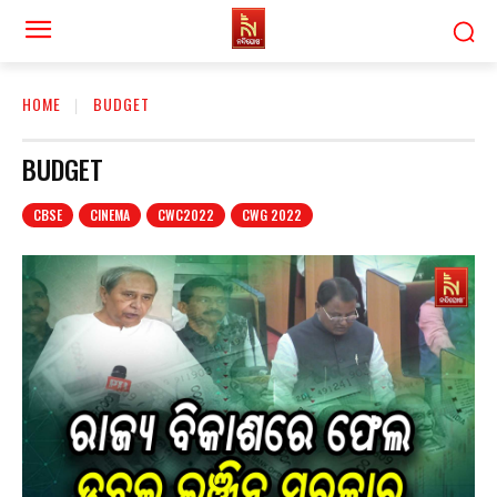
HOME
BUDGET
BUDGET
CBSE
CINEMA
CWC2022
CWG 2022