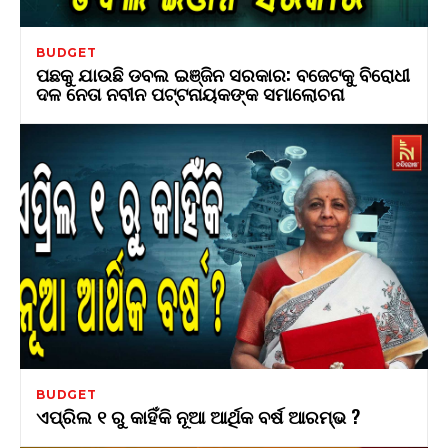
BUDGET
ପଛକୁ ଯାଉଛି ଡବଲ ଇଞ୍ଜିନ ସରକାର: ବଜେଟକୁ ବିରୋଧୀ
ଦଳ ନେତା ନବୀନ ପଟ୍ଟନାୟକଙ୍କ ସମାଲୋଚନା
BUDGET
ଏପ୍ରିଲ ୧ ରୁ କାହିଁକି ନୂଆ ଆର୍ଥିକ ବର୍ଷ ଆରମ୍ଭ ?