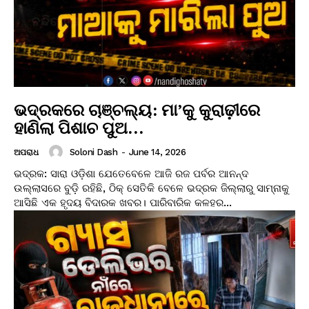
ଭଦ୍ରକରେ ଚାଞ୍ଚଲ୍ୟ: ମା’କୁ କୁରାଢ଼ୀରେ
ହାଣିଲା ପିଶାଚ ପୁଅ…
Soloni Dash
-
June 14, 2026
ଅପରାଧ
ଭଦ୍ରକ: ସାରା ଓଡ଼ିଶା ଯେତେବେଳେ ଆଜି ରଜ ପର୍ବର ଆନନ୍ଦ
ଉଲ୍ଲାସରେ ବୁଡ଼ି ରହିଛି, ଠିକ୍ ସେତିକି ବେଳେ ଭଦ୍ରକ ଜିଲ୍ଲାରୁ ସାମ୍ନାକୁ
ଆସିଛି ଏକ ହୃଦୟ ବିଦାରକ ଖବର। ପାରିବାରିକ କଳହର...