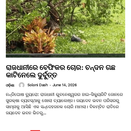
ରାଜଧାନୀରେ ବେଫିକର ଚୋର: ଚନ୍ଦନ ଗଛ
କାଟିନେଲେ ଦୁର୍ବୁତ୍ତ
Soloni Dash
-
June 14, 2026
ଓଡ଼ିଶା
ନନ୍ଦିଘୋଷ ବ୍ୟୁରୋ: ରାଜଧାନୀ ଭୁବନେଶ୍ୱରର ହାଇ-ସିକ୍ୟୁରିଟି ଜୋନରେ
ସୁରକ୍ଷା ବ୍ୟବସ୍ଥାକୁ ଖୋଲା ଚ୍ୟାଲେଞ୍ଜ। ଜୟଦେବ ଭବନ ପରିସରରୁ
ସାମ୍ନାକୁ ଆସିଛି ଏକ ସନ୍ଦେହଜନକ ଚୋରି ମାମଲା। ବିଳମ୍ବିତ ରାତିରେ
ଜୟଦେବ ଭବନ ଭିତରୁ...