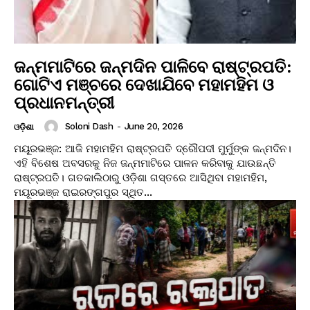
ଜନ୍ମମାଟିରେ ଜନ୍ମଦିନ ପାଳିବେ ରାଷ୍ଟ୍ରପତି:
ଗୋଟିଏ ମଞ୍ଚରେ ଦେଖାଯିବେ ମହାମହିମ ଓ
ପ୍ରଧାନମନ୍ତ୍ରୀ
Soloni Dash
-
June 20, 2026
ଓଡ଼ିଶା
ମୟୂରଭଞ୍ଜ: ଆଜି ମହାମହିମ ରାଷ୍ଟ୍ରପତି ଦ୍ରୌପଦୀ ମୁର୍ମୁଙ୍କ ଜନ୍ମଦିନ।
ଏହି ବିଶେଷ ଅବସରକୁ ନିଜ ଜନ୍ମମାଟିରେ ପାଳନ କରିବାକୁ ଯାଉଛନ୍ତି
ରାଷ୍ଟ୍ରପତି। ଗତକାଲିଠାରୁ ଓଡ଼ିଶା ଗସ୍ତରେ ଆସିଥିବା ମହାମହିମ,
ମୟୂରଭଞ୍ଜ ରାଇରଙ୍ଗପୁର ସ୍ଥିତ...