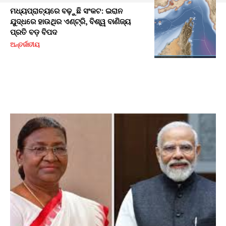
ମଧ୍ୟପ୍ରାଚ୍ୟରେ ବଢ଼ୁଛି ସଂକଟ: ଇରାନ
ଯୁଦ୍ଧରେ ହାଉଥିର ଏଣ୍ଟ୍ରି, ବିଶ୍ୱ ବାଣିଜ୍ୟ
ପ୍ରତି ବଡ଼ ବିପଦ
ଅନ୍ତର୍ଜାତୀୟ