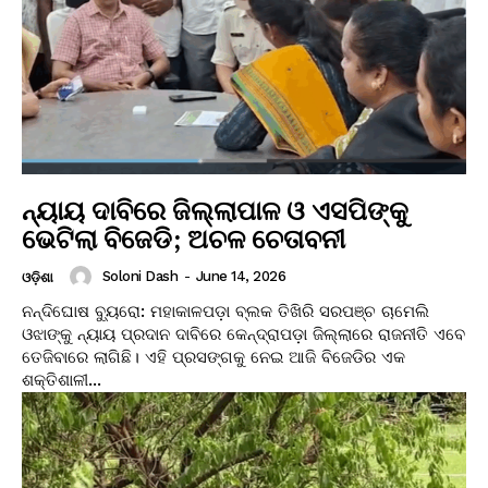
ନ୍ୟାୟ ଦାବିରେ ଜିଲ୍ଲାପାଳ ଓ ଏସପିଙ୍କୁ
ଭେଟିଲା ବିଜେଡି; ଅଚଳ ଚେତାବନୀ
Soloni Dash
-
June 14, 2026
ଓଡ଼ିଶା
ନନ୍ଦିଘୋଷ ବ୍ୟୁରୋ: ମହାକାଳପଡ଼ା ବ୍ଲକ ତିଖିରି ସରପଞ୍ଚ ଚାମେଲି
ଓଝାଙ୍କୁ ନ୍ୟାୟ ପ୍ରଦାନ ଦାବିରେ କେନ୍ଦ୍ରାପଡ଼ା ଜିଲ୍ଲାରେ ରାଜନୀତି ଏବେ
ତେଜିବାରେ ଲାଗିଛି। ଏହି ପ୍ରସଙ୍ଗକୁ ନେଇ ଆଜି ବିଜେଡିର ଏକ
ଶକ୍ତିଶାଳୀ...