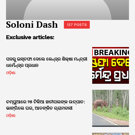
Soloni Dash
137 POSTS
Exclusive articles:
ପଦରୁ ଇସ୍ତଫା ଦେଲେ କେନ୍ଦ୍ର ଶିକ୍ଷା ମନ୍ତ୍ରୀ
ଧର୍ମେନ୍ଦ୍ର ପ୍ରଧାନ
ଓଡ଼ିଶା
ଚମ୍ପୁଆରେ ୨୫ ଟିକିଆ ହାତୀପଲଙ୍କ ଉତ୍ପାତ:
ଭାଙ୍ଗିଲେ ଘର, ଆତଙ୍କିତ ଗ୍ରାମବାସୀ
ଓଡ଼ିଶା