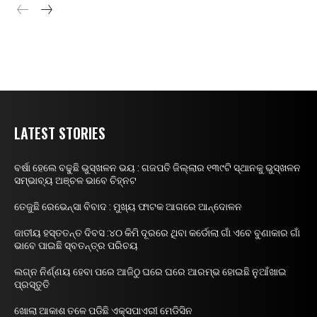
LATEST STORIES
ବର୍ଷା ହେଲେ ବଢୁଛି ଭୁସ୍ଖଳନ ଭୟ : ଗଜପତି ଜିଲ୍ଲାର ୧୩୯ଟି ସ୍ଥାନକୁ ଭୁସ୍ଖଳନ
ସମ୍ଭାବ୍ୟ ଅଞ୍ଚଳ ଭାବେ ଚିହ୍ନଟ
ତେଜୁଛି ରେଭେନ୍ସା ବିବାଦ : ମୁଖ୍ୟ ଫାଟକ ଆଗରେ ଆନ୍ଦୋଳନ
ଜାତୀୟ ହସ୍ତତନ୍ତ ଦିବସ :୪୦ କିମି ଦୂରରେ ଥିବା କର୍ଡୋଲା ଗାଁ ଏବେ ବୁଣାକାର ଗାଁ
ଭାବେ ପାଇଛି ସ୍ବତନ୍ତ୍ର ପରିଚୟ
ଲଗ୍ନ ନିର୍ଣ୍ଣୟ ହେବା ପରେ ଆଜିଠୁ ଘରେ ଘରେ ଆରମ୍ଭ ହୋଇଛି ନୁଆଁଖାଇ
ପ୍ରସ୍ତୁତି
ଖୋଲା ଆକାଶ ତଳେ ପଡିଛି ଏକ୍ସପାଏରୀ ମେଡିସିନ