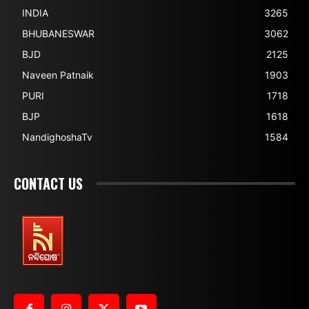
INDIA
3265
BHUBANESWAR
3062
BJD
2125
Naveen Patnaik
1903
PURI
1718
BJP
1618
NandighoshaTv
1584
CONTACT US