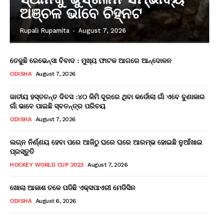
ଅଞ୍ଚଳ ଭାବେ ଚିହ୍ନଟ
Rupali Rupamita
-
August 7, 2026
ତେଜୁଛି ରେଭେନ୍ସା ବିବାଦ : ମୁଖ୍ୟ ଫାଟକ ଆଗରେ ଆନ୍ଦୋଳନ
ODISHA
August 7, 2026
ଜାତୀୟ ହସ୍ତତନ୍ତ ଦିବସ :୪୦ କିମି ଦୂରରେ ଥିବା କର୍ଡୋଲା ଗାଁ ଏବେ ବୁଣାକାର
ଗାଁ ଭାବେ ପାଇଛି ସ୍ବତନ୍ତ୍ର ପରିଚୟ
ODISHA
August 7, 2026
ଲଗ୍ନ ନିର୍ଣ୍ଣୟ ହେବା ପରେ ଆଜିଠୁ ଘରେ ଘରେ ଆରମ୍ଭ ହୋଇଛି ନୁଆଁଖାଇ
ପ୍ରସ୍ତୁତି
HOCKEY WORLD CUP 2023
August 7, 2026
ଖୋଲା ଆକାଶ ତଳେ ପଡିଛି ଏକ୍ସପାଏରୀ ମେଡିସିନ
ODISHA
August 6, 2026