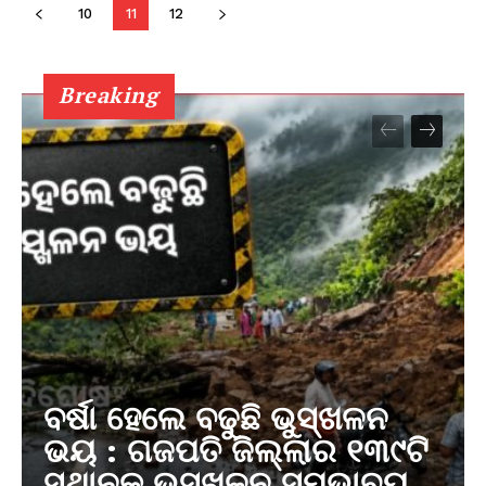
10
11
12
Breaking
ବର୍ଷା ହେଲେ ବଢୁଛି ଭୁସ୍ଖଳନ
ଭୟ : ଗଜପତି ଜିଲ୍ଲାର ୧୩୯ଟି
ସ୍ଥାନକୁ ଭୁସ୍ଖଳନ ସମ୍ଭାବ୍ୟ