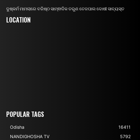
ଦୁଷ୍କର୍ମ ମାମଲାରେ ବରିଷ୍ଠ ସାମ୍ଵାଦିକ ତରୁଣ ତେଜପାଲ ଦୋଷୀ ସାବ୍ୟସ୍ତ
LOCATION
POPULAR TAGS
Odisha
16411
NANDIGHOSHA TV
5792