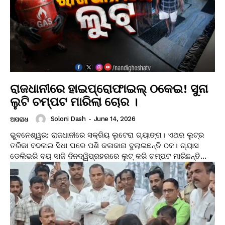
ରାଜଧାନୀରେ ହାଇପ୍ରୋଫାଇଲ୍ ଠକେଇ! ସୁନା
ଲୁଟି ଚମ୍ପଟ ମାରିଲା ଚୋର ।
Soloni Dash
-
June 14, 2026
ଅପରାଧ
ଭୁବନେଶ୍ୱର: ରାଜଧାନୀରେ ସକ୍ରିୟ ଲୁଟେରା ଗ୍ୟାଙ୍ଗ। ଏଥର ଲୁଟ୍‌ର
ତରିକା ବଦଳାଇ ସିଧା ଘରେ ପଶି କଳାକାନା ବୁଲାଇଛନ୍ତି ଠକ। ଗ୍ୟାସ
ଡେଲିଭରି ବୟ ସାଜି ଦିନଦ୍ୱିପ୍ରହରରେ ଲୁଟ୍ କରି ଚମ୍ପଟ ମାରିଛନ୍ତି...