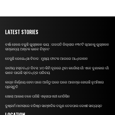
LATEST STORIES
ବର୍ଷା ହେଲେ ବଢୁଛି ଭୁସ୍ଖଳନ ଭୟ : ଗଜପତି ଜିଲ୍ଲାର ୧୩୯ଟି ସ୍ଥାନକୁ ଭୁସ୍ଖଳନ
ସମ୍ଭାବ୍ୟ ଅଞ୍ଚଳ ଭାବେ ଚିହ୍ନଟ
ତେଜୁଛି ରେଭେନ୍ସା ବିବାଦ : ମୁଖ୍ୟ ଫାଟକ ଆଗରେ ଆନ୍ଦୋଳନ
ଜାତୀୟ ହସ୍ତତନ୍ତ ଦିବସ :୪୦ କିମି ଦୂରରେ ଥିବା କର୍ଡୋଲା ଗାଁ ଏବେ ବୁଣାକାର ଗାଁ
ଭାବେ ପାଇଛି ସ୍ବତନ୍ତ୍ର ପରିଚୟ
ଲଗ୍ନ ନିର୍ଣ୍ଣୟ ହେବା ପରେ ଆଜିଠୁ ଘରେ ଘରେ ଆରମ୍ଭ ହୋଇଛି ନୁଆଁଖାଇ
ପ୍ରସ୍ତୁତି
ଖୋଲା ଆକାଶ ତଳେ ପଡିଛି ଏକ୍ସପାଏରୀ ମେଡିସିନ
ଦୁଷ୍କର୍ମ ମାମଲାରେ ବରିଷ୍ଠ ସାମ୍ଵାଦିକ ତରୁଣ ତେଜପାଲ ଦୋଷୀ ସାବ୍ୟସ୍ତ
LOCATION