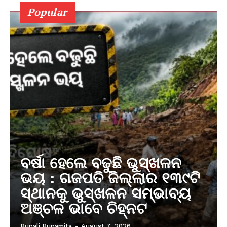
Popular
ବର୍ଷା ହେଲେ ବଢୁଛି ଭୁସ୍ଖଳନ
ଭୟ : ଗଜପତି ଜିଲ୍ଲାର ୧୩୯ଟି
ସ୍ଥାନକୁ ଭୁସ୍ଖଳନ ସମ୍ଭାବ୍ୟ
ଅଞ୍ଚଳ ଭାବେ ଚିହ୍ନଟ
Rupali Rupamita
-
August 7, 2026