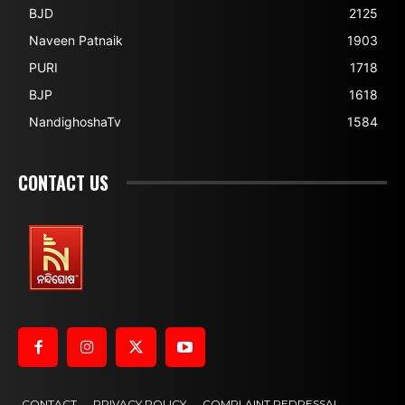
BJD
2125
Naveen Patnaik
1903
PURI
1718
BJP
1618
NandighoshaTv
1584
CONTACT US
CONTACT
PRIVACY POLICY
COMPLAINT REDRESSAL