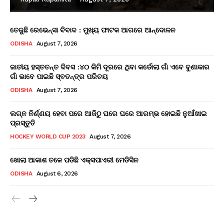
ତେଜୁଛି ରେଭେନ୍ସା ବିବାଦ : ମୁଖ୍ୟ ଫାଟକ ଆଗରେ ଆନ୍ଦୋଳନ
ODISHA
August 7, 2026
ଜାତୀୟ ହସ୍ତତନ୍ତ ଦିବସ :୪୦ କିମି ଦୂରରେ ଥିବା କର୍ଡୋଲା ଗାଁ ଏବେ ବୁଣାକାର
ଗାଁ ଭାବେ ପାଇଛି ସ୍ବତନ୍ତ୍ର ପରିଚୟ
ODISHA
August 7, 2026
ଲଗ୍ନ ନିର୍ଣ୍ଣୟ ହେବା ପରେ ଆଜିଠୁ ଘରେ ଘରେ ଆରମ୍ଭ ହୋଇଛି ନୁଆଁଖାଇ
ପ୍ରସ୍ତୁତି
HOCKEY WORLD CUP 2023
August 7, 2026
ଖୋଲା ଆକାଶ ତଳେ ପଡିଛି ଏକ୍ସପାଏରୀ ମେଡିସିନ
ODISHA
August 6, 2026