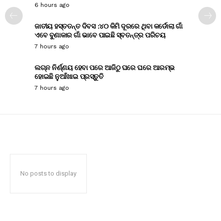
6 hours ago
ଜାତୀୟ ହସ୍ତତନ୍ତ ଦିବସ :୪୦ କିମି ଦୂରରେ ଥିବା କର୍ଡୋଲା ଗାଁ
ଏବେ ବୁଣାକାର ଗାଁ ଭାବେ ପାଇଛି ସ୍ବତନ୍ତ୍ର ପରିଚୟ
7 hours ago
ଲଗ୍ନ ନିର୍ଣ୍ଣୟ ହେବା ପରେ ଆଜିଠୁ ଘରେ ଘରେ ଆରମ୍ଭ
ହୋଇଛି ନୁଆଁଖାଇ ପ୍ରସ୍ତୁତି
7 hours ago
No posts to display