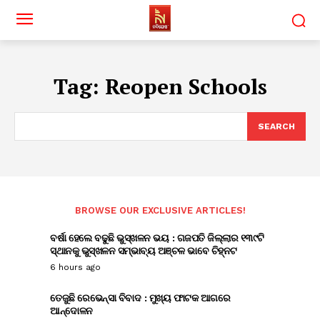
Tag:
Reopen Schools
SEARCH
BROWSE OUR EXCLUSIVE ARTICLES!
ବର୍ଷା ହେଲେ ବଢୁଛି ଭୁସ୍ଖଳନ ଭୟ : ଗଜପତି ଜିଲ୍ଲାର ୧୩୯ଟି
ସ୍ଥାନକୁ ଭୁସ୍ଖଳନ ସମ୍ଭାବ୍ୟ ଅଞ୍ଚଳ ଭାବେ ଚିହ୍ନଟ
6 hours ago
ତେଜୁଛି ରେଭେନ୍ସା ବିବାଦ : ମୁଖ୍ୟ ଫାଟକ ଆଗରେ
ଆନ୍ଦୋଳନ