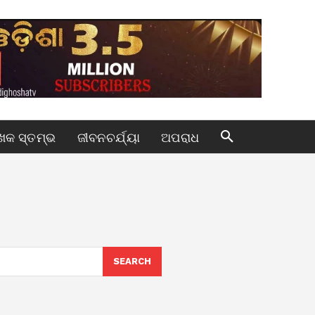
କ ସ୍ତମ୍ଭ
ଜୀବନଚର୍ଯ୍ୟା
ଅପରାଧ
SEARCH