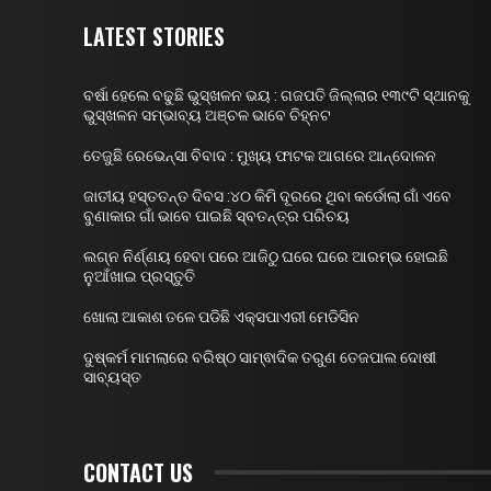
LATEST STORIES
ବର୍ଷା ହେଲେ ବଢୁଛି ଭୁସ୍ଖଳନ ଭୟ : ଗଜପତି ଜିଲ୍ଲାର ୧୩୯ଟି ସ୍ଥାନକୁ
ଭୁସ୍ଖଳନ ସମ୍ଭାବ୍ୟ ଅଞ୍ଚଳ ଭାବେ ଚିହ୍ନଟ
ତେଜୁଛି ରେଭେନ୍ସା ବିବାଦ : ମୁଖ୍ୟ ଫାଟକ ଆଗରେ ଆନ୍ଦୋଳନ
ଜାତୀୟ ହସ୍ତତନ୍ତ ଦିବସ :୪୦ କିମି ଦୂରରେ ଥିବା କର୍ଡୋଲା ଗାଁ ଏବେ
ବୁଣାକାର ଗାଁ ଭାବେ ପାଇଛି ସ୍ବତନ୍ତ୍ର ପରିଚୟ
ଲଗ୍ନ ନିର୍ଣ୍ଣୟ ହେବା ପରେ ଆଜିଠୁ ଘରେ ଘରେ ଆରମ୍ଭ ହୋଇଛି
ନୁଆଁଖାଇ ପ୍ରସ୍ତୁତି
ଖୋଲା ଆକାଶ ତଳେ ପଡିଛି ଏକ୍ସପାଏରୀ ମେଡିସିନ
ଦୁଷ୍କର୍ମ ମାମଲାରେ ବରିଷ୍ଠ ସାମ୍ଵାଦିକ ତରୁଣ ତେଜପାଲ ଦୋଷୀ
ସାବ୍ୟସ୍ତ
CONTACT US