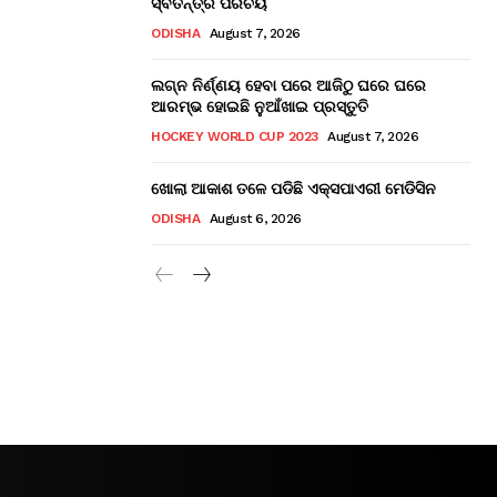
ସ୍ବତନ୍ତ୍ର ପରିଚୟ
ODISHA
August 7, 2026
ଲଗ୍ନ ନିର୍ଣ୍ଣୟ ହେବା ପରେ ଆଜିଠୁ ଘରେ ଘରେ
ଆରମ୍ଭ ହୋଇଛି ନୁଆଁଖାଇ ପ୍ରସ୍ତୁତି
HOCKEY WORLD CUP 2023
August 7, 2026
ଖୋଲା ଆକାଶ ତଳେ ପଡିଛି ଏକ୍ସପାଏରୀ ମେଡିସିନ
ODISHA
August 6, 2026