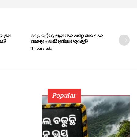
େ ଥିବା
ଲଗ୍ନ ନିର୍ଣ୍ଣୟ ହେବା ପରେ ଆଜିଠୁ ଘରେ ଘରେ
ାଇଛି
ଆରମ୍ଭ ହୋଇଛି ନୁଆଁଖାଇ ପ୍ରସ୍ତୁତି
11 hours ago
Popular