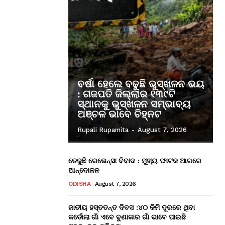
ବର୍ଷା ହେଲେ ବଢୁଛି ଭୁସ୍ଖଳନ ଭୟ
: ଗଜପତି ଜିଲ୍ଲାର ୧୩୯ଟି
ସ୍ଥାନକୁ ଭୁସ୍ଖଳନ ସମ୍ଭାବ୍ୟ
ଅଞ୍ଚଳ ଭାବେ ଚିହ୍ନଟ
Rupali Rupamita
-
August 7, 2026
ତେଜୁଛି ରେଭେନ୍ସା ବିବାଦ : ମୁଖ୍ୟ ଫାଟକ ଆଗରେ
ଆନ୍ଦୋଳନ
ODISHA
August 7, 2026
ଜାତୀୟ ହସ୍ତତନ୍ତ ଦିବସ :୪୦ କିମି ଦୂରରେ ଥିବା
କର୍ଡୋଲା ଗାଁ ଏବେ ବୁଣାକାର ଗାଁ ଭାବେ ପାଇଛି