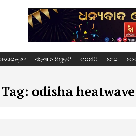
ମନୋରଞ୍ଜନ
ଶିକ୍ଷା ଓ ନିଯୁକ୍ତି
ରାଜନୀତି
ଖେଳ
ଲେଖ
Tag:
odisha heatwave