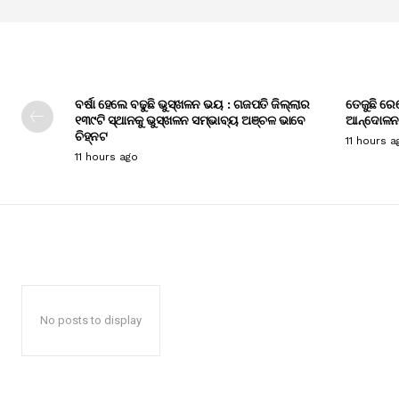
ବର୍ଷା ହେଲେ ବଢୁଛି ଭୁସ୍ଖଳନ ଭୟ : ଗଜପତି ଜିଲ୍ଲାର
ତେଜୁଛି ରେ
୧୩୯ଟି ସ୍ଥାନକୁ ଭୁସ୍ଖଳନ ସମ୍ଭାବ୍ୟ ଅଞ୍ଚଳ ଭାବେ
ଆନ୍ଦୋଳନ
ଚିହ୍ନଟ
11 hours a
11 hours ago
No posts to display