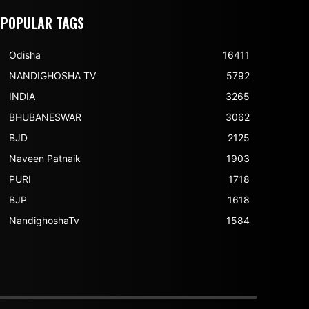
POPULAR TAGS
Odisha
16411
NANDIGHOSHA TV
5792
INDIA
3265
BHUBANESWAR
3062
BJD
2125
Naveen Patnaik
1903
PURI
1718
BJP
1618
NandighoshaTv
1584