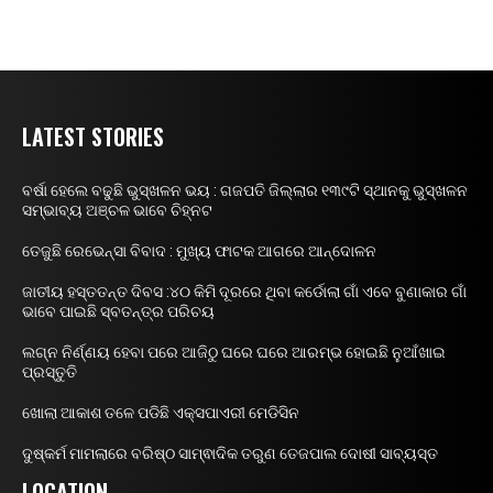
LATEST STORIES
ବର୍ଷା ହେଲେ ବଢୁଛି ଭୁସ୍ଖଳନ ଭୟ : ଗଜପତି ଜିଲ୍ଲାର ୧୩୯ଟି ସ୍ଥାନକୁ ଭୁସ୍ଖଳନ
ସମ୍ଭାବ୍ୟ ଅଞ୍ଚଳ ଭାବେ ଚିହ୍ନଟ
ତେଜୁଛି ରେଭେନ୍ସା ବିବାଦ : ମୁଖ୍ୟ ଫାଟକ ଆଗରେ ଆନ୍ଦୋଳନ
ଜାତୀୟ ହସ୍ତତନ୍ତ ଦିବସ :୪୦ କିମି ଦୂରରେ ଥିବା କର୍ଡୋଲା ଗାଁ ଏବେ ବୁଣାକାର ଗାଁ
ଭାବେ ପାଇଛି ସ୍ବତନ୍ତ୍ର ପରିଚୟ
ଲଗ୍ନ ନିର୍ଣ୍ଣୟ ହେବା ପରେ ଆଜିଠୁ ଘରେ ଘରେ ଆରମ୍ଭ ହୋଇଛି ନୁଆଁଖାଇ
ପ୍ରସ୍ତୁତି
ଖୋଲା ଆକାଶ ତଳେ ପଡିଛି ଏକ୍ସପାଏରୀ ମେଡିସିନ
ଦୁଷ୍କର୍ମ ମାମଲାରେ ବରିଷ୍ଠ ସାମ୍ଵାଦିକ ତରୁଣ ତେଜପାଲ ଦୋଷୀ ସାବ୍ୟସ୍ତ
LOCATION