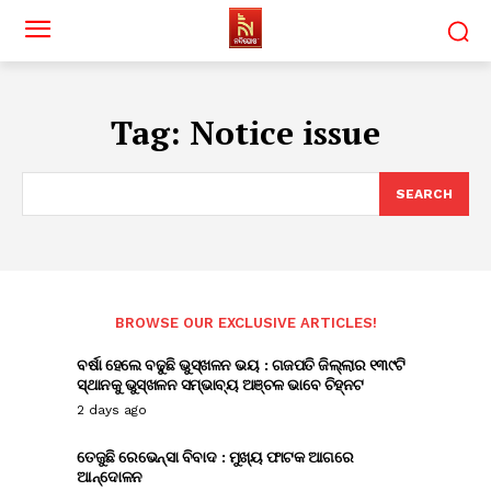
Tag:
Notice issue
SEARCH
BROWSE OUR EXCLUSIVE ARTICLES!
ବର୍ଷା ହେଲେ ବଢୁଛି ଭୁସ୍ଖଳନ ଭୟ : ଗଜପତି ଜିଲ୍ଲାର ୧୩୯ଟି
ସ୍ଥାନକୁ ଭୁସ୍ଖଳନ ସମ୍ଭାବ୍ୟ ଅଞ୍ଚଳ ଭାବେ ଚିହ୍ନଟ
2 days ago
ତେଜୁଛି ରେଭେନ୍ସା ବିବାଦ : ମୁଖ୍ୟ ଫାଟକ ଆଗରେ
ଆନ୍ଦୋଳନ