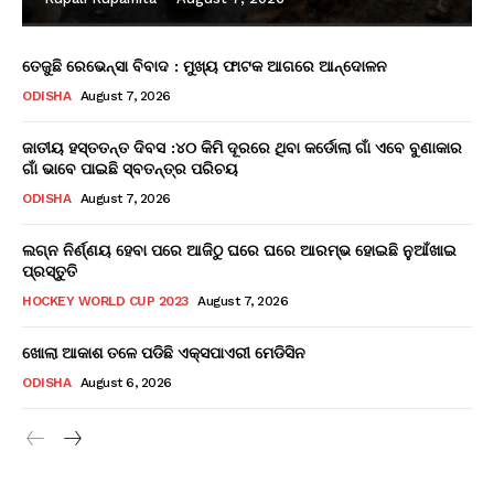
ତେଜୁଛି ରେଭେନ୍ସା ବିବାଦ : ମୁଖ୍ୟ ଫାଟକ ଆଗରେ ଆନ୍ଦୋଳନ
ODISHA
August 7, 2026
ଜାତୀୟ ହସ୍ତତନ୍ତ ଦିବସ :୪୦ କିମି ଦୂରରେ ଥିବା କର୍ଡୋଲା ଗାଁ ଏବେ ବୁଣାକାର
ଗାଁ ଭାବେ ପାଇଛି ସ୍ବତନ୍ତ୍ର ପରିଚୟ
ODISHA
August 7, 2026
ଲଗ୍ନ ନିର୍ଣ୍ଣୟ ହେବା ପରେ ଆଜିଠୁ ଘରେ ଘରେ ଆରମ୍ଭ ହୋଇଛି ନୁଆଁଖାଇ
ପ୍ରସ୍ତୁତି
HOCKEY WORLD CUP 2023
August 7, 2026
ଖୋଲା ଆକାଶ ତଳେ ପଡିଛି ଏକ୍ସପାଏରୀ ମେଡିସିନ
ODISHA
August 6, 2026