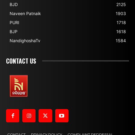
BJD
2125
Naveen Patnaik
1903
PURI
1718
BJP
1618
NandighoshaTv
1584
CONTACT US
CONTACT
PRIVACY POLICY
COMPLAINT REDRESSAL