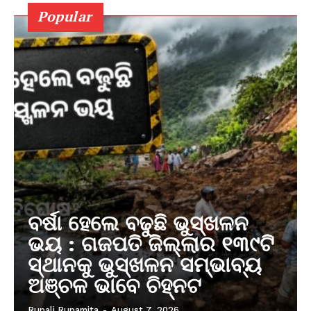
Popular
ବର୍ଷା ହେଲେ ବଢୁଛି ଭୁସ୍ଖଳନ
ଭୟ : ଗଜପତି ଜିଲ୍ଲାର ୧୩୯ଟି
ସ୍ଥାନକୁ ଭୁସ୍ଖଳନ ସମ୍ଭାବ୍ୟ
ଅଞ୍ଚଳ ଭାବେ ଚିହ୍ନଟ
Rupali Rupamita
-
August 7, 2026