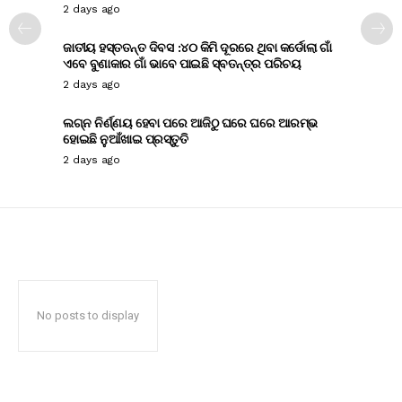
2 days ago
ଜାତୀୟ ହସ୍ତତନ୍ତ ଦିବସ :୪୦ କିମି ଦୂରରେ ଥିବା କର୍ଡୋଲା ଗାଁ
ଏବେ ବୁଣାକାର ଗାଁ ଭାବେ ପାଇଛି ସ୍ବତନ୍ତ୍ର ପରିଚୟ
2 days ago
ଲଗ୍ନ ନିର୍ଣ୍ଣୟ ହେବା ପରେ ଆଜିଠୁ ଘରେ ଘରେ ଆରମ୍ଭ
ହୋଇଛି ନୁଆଁଖାଇ ପ୍ରସ୍ତୁତି
2 days ago
No posts to display