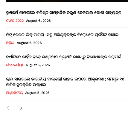
ଦୁଷ୍କର୍ମ ମାମଲାରେ ବରିଷ୍ଠ ସାମ୍ଵାଦିକ ତରୁଣ ତେଜପାଲ ଦୋଷୀ ସାବ୍ୟସ୍ତ
CWG 2022
August 6, 2026
ନିଟ୍ ପେପର ଲିକ୍ ମାମଲା :ସବୁ ଅଭିଯୁକ୍ତଙ୍କ ବିରୋଧରେ ଚାର୍ଜସିଟ ଦାଖଲ
ଓଡ଼ିଶା
August 6, 2026
ବର୍ଷାଦିନେ କାହିଁକି ବଢ଼େ ଗଣ୍ଠିବାତ ବ୍ୟଥା? ଜାଣନ୍ତୁ ବିଶେଷଜ୍ଞଙ୍କ ପରାମର୍ଶ
ଜୀବନଚର୍ଯ୍ୟା
August 5, 2026
ଲାଲ ସାଗରରେ ଭାରତୀୟ ମାଲବାହୀ ଜାହାଜ ଉପରେ ଆକ୍ରମଣ; ସମସ୍ତ ୧୪
ନାବିକ ସୁରକ୍ଷିତ ଉଦ୍ଧାର
ଅନ୍ତର୍ଜାତୀୟ
August 5, 2026