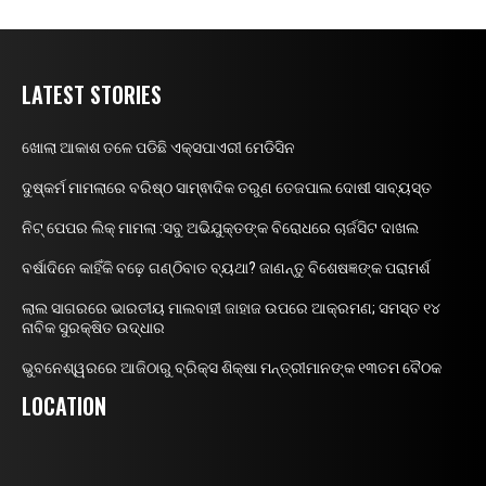
LATEST STORIES
ଖୋଲା ଆକାଶ ତଳେ ପଡିଛି ଏକ୍ସପାଏରୀ ମେଡିସିନ
ଦୁଷ୍କର୍ମ ମାମଲାରେ ବରିଷ୍ଠ ସାମ୍ଵାଦିକ ତରୁଣ ତେଜପାଲ ଦୋଷୀ ସାବ୍ୟସ୍ତ
ନିଟ୍ ପେପର ଲିକ୍ ମାମଲା :ସବୁ ଅଭିଯୁକ୍ତଙ୍କ ବିରୋଧରେ ଚାର୍ଜସିଟ ଦାଖଲ
ବର୍ଷାଦିନେ କାହିଁକି ବଢ଼େ ଗଣ୍ଠିବାତ ବ୍ୟଥା? ଜାଣନ୍ତୁ ବିଶେଷଜ୍ଞଙ୍କ ପରାମର୍ଶ
ଲାଲ ସାଗରରେ ଭାରତୀୟ ମାଲବାହୀ ଜାହାଜ ଉପରେ ଆକ୍ରମଣ; ସମସ୍ତ ୧୪
ନାବିକ ସୁରକ୍ଷିତ ଉଦ୍ଧାର
ଭୁବନେଶ୍ୱରରେ ଆଜିଠାରୁ ବ୍ରିକ୍ସ ଶିକ୍ଷା ମନ୍ତ୍ରୀମାନଙ୍କ ୧୩ତମ ବୈଠକ
LOCATION