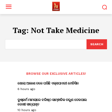
Tag:
Not Take Medicine
SEARCH
BROWSE OUR EXCLUSIVE ARTICLES!
ଖୋଲା ଆକାଶ ତଳେ ପଡିଛି ଏକ୍ସପାଏରୀ ମେଡିସିନ
6 hours ago
ଦୁଷ୍କର୍ମ ମାମଲାରେ ବରିଷ୍ଠ ସାମ୍ଵାଦିକ ତରୁଣ ତେଜପାଲ
ଦୋଷୀ ସାବ୍ୟସ୍ତ
10 hours ago