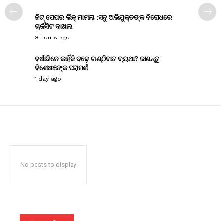
ନିଟ୍ ପେପର ଲିକ୍ ମାମଲା :ସବୁ ଅଭିଯୁକ୍ତଙ୍କ ବିରୋଧରେ
ଚାର୍ଜସିଟ ଦାଖଲ
9 hours ago
ବର୍ଷାଦିନେ କାହିଁକି ବଢ଼େ ଗଣ୍ଠିବାତ ବ୍ୟଥା? ଜାଣନ୍ତୁ
ବିଶେଷଜ୍ଞଙ୍କ ପରାମର୍ଶ
1 day ago
No posts to display