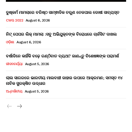
ଦୁଷ୍କର୍ମ ମାମଲାରେ ବରିଷ୍ଠ ସାମ୍ଵାଦିକ ତରୁଣ ତେଜପାଲ ଦୋଷୀ ସାବ୍ୟସ୍ତ
CWG 2022
August 6, 2026
ନିଟ୍ ପେପର ଲିକ୍ ମାମଲା :ସବୁ ଅଭିଯୁକ୍ତଙ୍କ ବିରୋଧରେ ଚାର୍ଜସିଟ ଦାଖଲ
ଓଡ଼ିଶା
August 6, 2026
ବର୍ଷାଦିନେ କାହିଁକି ବଢ଼େ ଗଣ୍ଠିବାତ ବ୍ୟଥା? ଜାଣନ୍ତୁ ବିଶେଷଜ୍ଞଙ୍କ ପରାମର୍ଶ
ଜୀବନଚର୍ଯ୍ୟା
August 5, 2026
ଲାଲ ସାଗରରେ ଭାରତୀୟ ମାଲବାହୀ ଜାହାଜ ଉପରେ ଆକ୍ରମଣ; ସମସ୍ତ ୧୪
ନାବିକ ସୁରକ୍ଷିତ ଉଦ୍ଧାର
ଅନ୍ତର୍ଜାତୀୟ
August 5, 2026