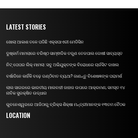
LATEST STORIES
ଖୋଲା ଆକାଶ ତଳେ ପଡିଛି ଏକ୍ସପାଏରୀ ମେଡିସିନ
ଦୁଷ୍କର୍ମ ମାମଲାରେ ବରିଷ୍ଠ ସାମ୍ଵାଦିକ ତରୁଣ ତେଜପାଲ ଦୋଷୀ ସାବ୍ୟସ୍ତ
ନିଟ୍ ପେପର ଲିକ୍ ମାମଲା :ସବୁ ଅଭିଯୁକ୍ତଙ୍କ ବିରୋଧରେ ଚାର୍ଜସିଟ ଦାଖଲ
ବର୍ଷାଦିନେ କାହିଁକି ବଢ଼େ ଗଣ୍ଠିବାତ ବ୍ୟଥା? ଜାଣନ୍ତୁ ବିଶେଷଜ୍ଞଙ୍କ ପରାମର୍ଶ
ଲାଲ ସାଗରରେ ଭାରତୀୟ ମାଲବାହୀ ଜାହାଜ ଉପରେ ଆକ୍ରମଣ; ସମସ୍ତ ୧୪
ନାବିକ ସୁରକ୍ଷିତ ଉଦ୍ଧାର
ଭୁବନେଶ୍ୱରରେ ଆଜିଠାରୁ ବ୍ରିକ୍ସ ଶିକ୍ଷା ମନ୍ତ୍ରୀମାନଙ୍କ ୧୩ତମ ବୈଠକ
LOCATION