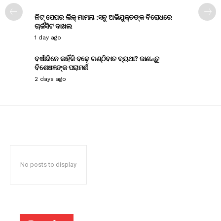
ନିଟ୍ ପେପର ଲିକ୍ ମାମଲା :ସବୁ ଅଭିଯୁକ୍ତଙ୍କ ବିରୋଧରେ
ଚାର୍ଜସିଟ ଦାଖଲ
1 day ago
ବର୍ଷାଦିନେ କାହିଁକି ବଢ଼େ ଗଣ୍ଠିବାତ ବ୍ୟଥା? ଜାଣନ୍ତୁ
ବିଶେଷଜ୍ଞଙ୍କ ପରାମର୍ଶ
2 days ago
No posts to display