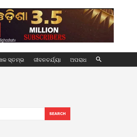
କ ସ୍ତମ୍ଭ
ଜୀବନଚର୍ଯ୍ୟା
ଅପରାଧ
SEARCH