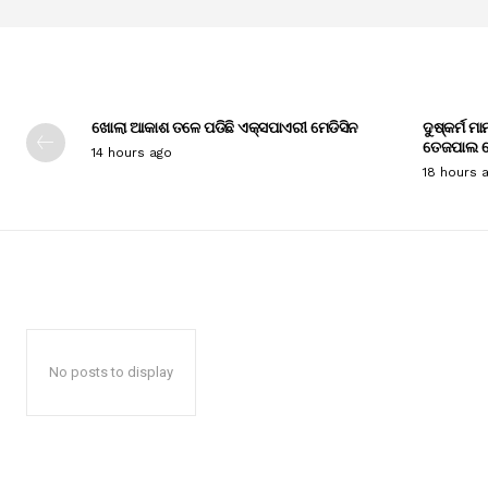
ଖୋଲା ଆକାଶ ତଳେ ପଡିଛି ଏକ୍ସପାଏରୀ ମେଡିସିନ
ଦୁଷ୍କର୍ମ ମ
ତେଜପାଲ ଦ
14 hours ago
18 hours 
No posts to display