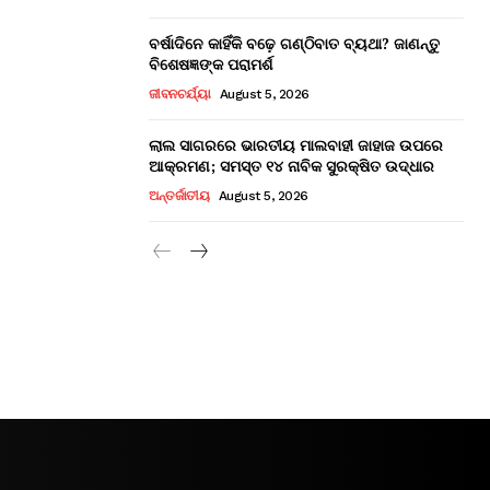
ବର୍ଷାଦିନେ କାହିଁକି ବଢ଼େ ଗଣ୍ଠିବାତ ବ୍ୟଥା? ଜାଣନ୍ତୁ
ବିଶେଷଜ୍ଞଙ୍କ ପରାମର୍ଶ
ଜୀବନଚର୍ଯ୍ୟା
August 5, 2026
ଲାଲ ସାଗରରେ ଭାରତୀୟ ମାଲବାହୀ ଜାହାଜ ଉପରେ
ଆକ୍ରମଣ; ସମସ୍ତ ୧୪ ନାବିକ ସୁରକ୍ଷିତ ଉଦ୍ଧାର
ଅନ୍ତର୍ଜାତୀୟ
August 5, 2026