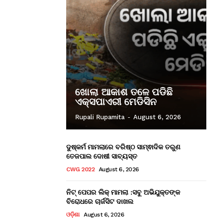
ଖୋଲା ଆକାଶ ତଳେ ପଡିଛି
ଏକ୍ସପାଏରୀ ମେଡିସିନ
Rupali Rupamita
-
August 6, 2026
ଦୁଷ୍କର୍ମ ମାମଲାରେ ବରିଷ୍ଠ ସାମ୍ଵାଦିକ ତରୁଣ
ତେଜପାଲ ଦୋଷୀ ସାବ୍ୟସ୍ତ
CWG 2022
August 6, 2026
ନିଟ୍ ପେପର ଲିକ୍ ମାମଲା :ସବୁ ଅଭିଯୁକ୍ତଙ୍କ
ବିରୋଧରେ ଚାର୍ଜସିଟ ଦାଖଲ
ଓଡ଼ିଶା
August 6, 2026