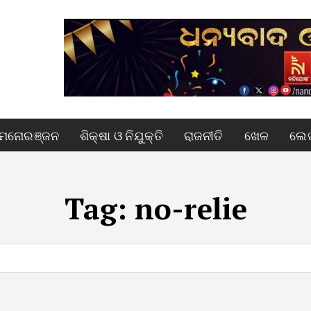
ମନୋରଞ୍ଜନ
ଶିକ୍ଷା ଓ ନିଯୁକ୍ତି
ରାଜନୀତି
ଖେଳ
ଲେଖ
Tag:
no-relie