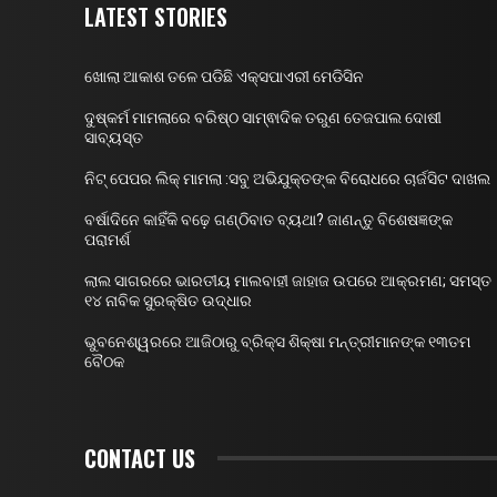
LATEST STORIES
ଖୋଲା ଆକାଶ ତଳେ ପଡିଛି ଏକ୍ସପାଏରୀ ମେଡିସିନ
ଦୁଷ୍କର୍ମ ମାମଲାରେ ବରିଷ୍ଠ ସାମ୍ଵାଦିକ ତରୁଣ ତେଜପାଲ ଦୋଷୀ
ସାବ୍ୟସ୍ତ
ନିଟ୍ ପେପର ଲିକ୍ ମାମଲା :ସବୁ ଅଭିଯୁକ୍ତଙ୍କ ବିରୋଧରେ ଚାର୍ଜସିଟ ଦାଖଲ
ବର୍ଷାଦିନେ କାହିଁକି ବଢ଼େ ଗଣ୍ଠିବାତ ବ୍ୟଥା? ଜାଣନ୍ତୁ ବିଶେଷଜ୍ଞଙ୍କ
ପରାମର୍ଶ
ଲାଲ ସାଗରରେ ଭାରତୀୟ ମାଲବାହୀ ଜାହାଜ ଉପରେ ଆକ୍ରମଣ; ସମସ୍ତ
୧୪ ନାବିକ ସୁରକ୍ଷିତ ଉଦ୍ଧାର
ଭୁବନେଶ୍ୱରରେ ଆଜିଠାରୁ ବ୍ରିକ୍ସ ଶିକ୍ଷା ମନ୍ତ୍ରୀମାନଙ୍କ ୧୩ତମ
ବୈଠକ
CONTACT US