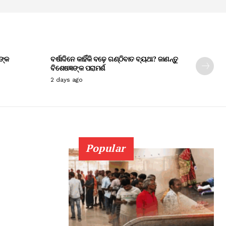
ଙ୍କ
ବର୍ଷାଦିନେ କାହିଁକି ବଢ଼େ ଗଣ୍ଠିବାତ ବ୍ୟଥା? ଜାଣନ୍ତୁ
ବିଶେଷଜ୍ଞଙ୍କ ପରାମର୍ଶ
2 days ago
Popular