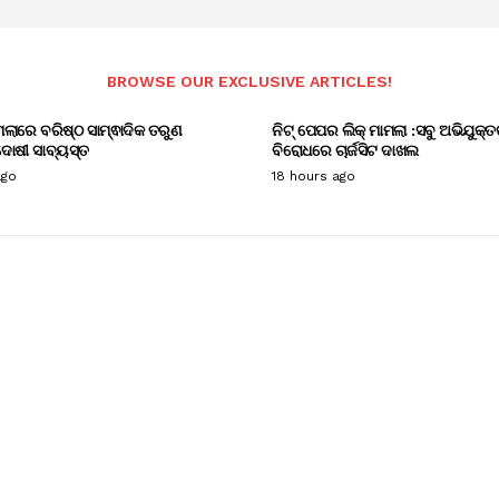
BROWSE OUR EXCLUSIVE ARTICLES!
ାମଲାରେ ବରିଷ୍ଠ ସାମ୍ଵାଦିକ ତରୁଣ
ନିଟ୍ ପେପର ଲିକ୍ ମାମଲା :ସବୁ ଅଭିଯୁକ୍ତ
ୋଷୀ ସାବ୍ୟସ୍ତ
ବିରୋଧରେ ଚାର୍ଜସିଟ ଦାଖଲ
ago
18 hours ago