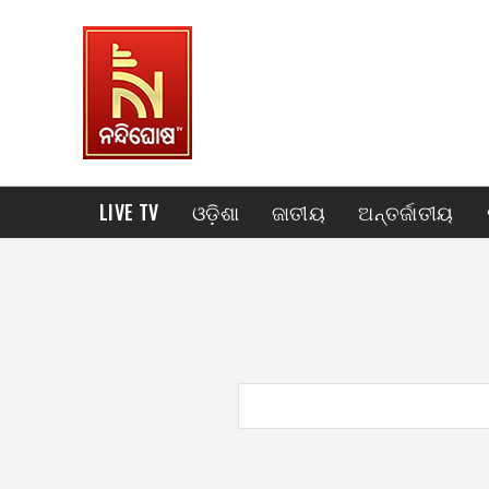
LIVE TV
ଓଡ଼ିଶା
ଜାତୀୟ
ଅନ୍ତର୍ଜାତୀୟ