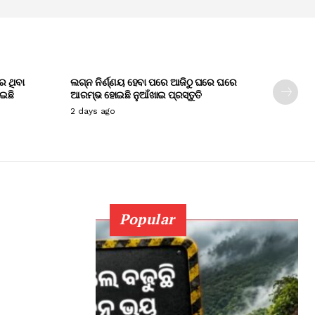
େ ଥିବା
ଲଗ୍ନ ନିର୍ଣ୍ଣୟ ହେବା ପରେ ଆଜିଠୁ ଘରେ ଘରେ
ାଇଛି
ଆରମ୍ଭ ହୋଇଛି ନୁଆଁଖାଇ ପ୍ରସ୍ତୁତି
2 days ago
Popular