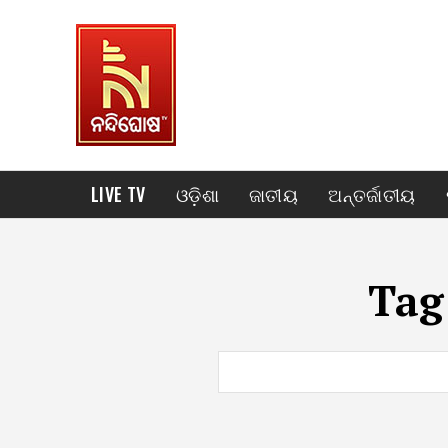
LIVE TV
ଓଡ଼ିଶା
ଜାତୀୟ
ଅନ୍ତର୍ଜାତୀୟ
Tag