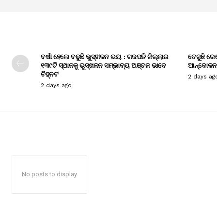
ବର୍ଷା ହେଲେ ବଢୁଛି ଭୁସ୍ଖଳନ ଭୟ : ଗଜପତି ଜିଲ୍ଲାର
ତେଜୁଛି ରେ
୧୩୯ଟି ସ୍ଥାନକୁ ଭୁସ୍ଖଳନ ସମ୍ଭାବ୍ୟ ଅଞ୍ଚଳ ଭାବେ
ଆନ୍ଦୋଳନ
ଚିହ୍ନଟ
2 days ag
2 days ago
No posts to display