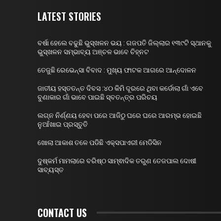
LATEST STORIES
ବର୍ଷା ହେଲେ ବଢୁଛି ଭୁସ୍ଖଳନ ଭୟ : ଗଜପତି ଜିଲ୍ଲାର ୧୩୯ଟି ସ୍ଥାନକୁ
ଭୁସ୍ଖଳନ ସମ୍ଭାବ୍ୟ ଅଞ୍ଚଳ ଭାବେ ଚିହ୍ନଟ
ତେଜୁଛି ରେଭେନ୍ସା ବିବାଦ : ମୁଖ୍ୟ ଫାଟକ ଆଗରେ ଆନ୍ଦୋଳନ
ଜାତୀୟ ହସ୍ତତନ୍ତ ଦିବସ :୪୦ କିମି ଦୂରରେ ଥିବା କର୍ଡୋଲା ଗାଁ ଏବେ
ବୁଣାକାର ଗାଁ ଭାବେ ପାଇଛି ସ୍ବତନ୍ତ୍ର ପରିଚୟ
ଲଗ୍ନ ନିର୍ଣ୍ଣୟ ହେବା ପରେ ଆଜିଠୁ ଘରେ ଘରେ ଆରମ୍ଭ ହୋଇଛି
ନୁଆଁଖାଇ ପ୍ରସ୍ତୁତି
ଖୋଲା ଆକାଶ ତଳେ ପଡିଛି ଏକ୍ସପାଏରୀ ମେଡିସିନ
ଦୁଷ୍କର୍ମ ମାମଲାରେ ବରିଷ୍ଠ ସାମ୍ଵାଦିକ ତରୁଣ ତେଜପାଲ ଦୋଷୀ
ସାବ୍ୟସ୍ତ
CONTACT US