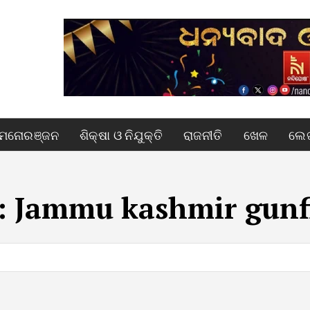
ମନୋରଞ୍ଜନ
ଶିକ୍ଷା ଓ ନିଯୁକ୍ତି
ରାଜନୀତି
ଖେଳ
ଲେଖ
:
Jammu kashmir gunf