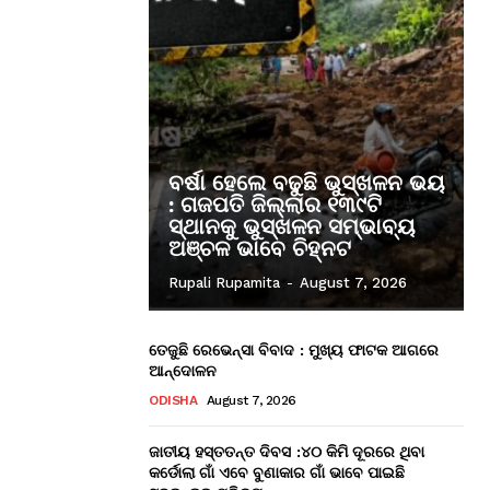
ବର୍ଷା ହେଲେ ବଢୁଛି ଭୁସ୍ଖଳନ ଭୟ
: ଗଜପତି ଜିଲ୍ଲାର ୧୩୯ଟି
ସ୍ଥାନକୁ ଭୁସ୍ଖଳନ ସମ୍ଭାବ୍ୟ
ଅଞ୍ଚଳ ଭାବେ ଚିହ୍ନଟ
Rupali Rupamita
-
August 7, 2026
ତେଜୁଛି ରେଭେନ୍ସା ବିବାଦ : ମୁଖ୍ୟ ଫାଟକ ଆଗରେ
ଆନ୍ଦୋଳନ
ODISHA
August 7, 2026
ଜାତୀୟ ହସ୍ତତନ୍ତ ଦିବସ :୪୦ କିମି ଦୂରରେ ଥିବା
କର୍ଡୋଲା ଗାଁ ଏବେ ବୁଣାକାର ଗାଁ ଭାବେ ପାଇଛି