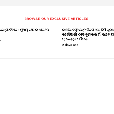
BROWSE OUR EXCLUSIVE ARTICLES!
ଭେନ୍ସା ବିବାଦ : ମୁଖ୍ୟ ଫାଟକ ଆଗରେ
ଜାତୀୟ ହସ୍ତତନ୍ତ ଦିବସ :୪୦ କିମି ଦୂରର
କର୍ଡୋଲା ଗାଁ ଏବେ ବୁଣାକାର ଗାଁ ଭାବେ ପ
ସ୍ବତନ୍ତ୍ର ପରିଚୟ
o
2 days ago