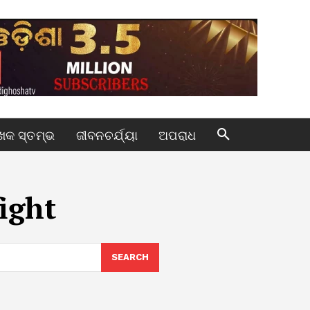
କ ସ୍ତମ୍ଭ
ଜୀବନଚର୍ଯ୍ୟା
ଅପରାଧ
ight
SEARCH