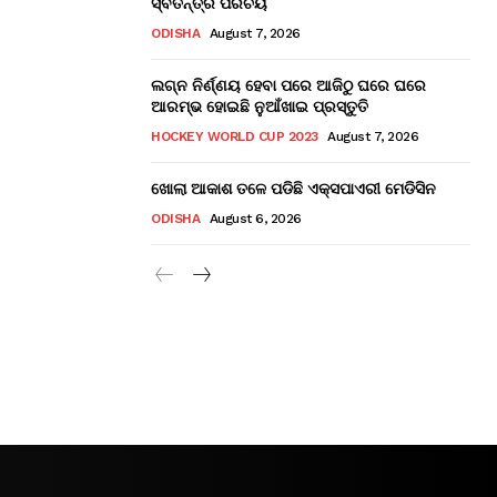
ସ୍ବତନ୍ତ୍ର ପରିଚୟ
ODISHA
August 7, 2026
ଲଗ୍ନ ନିର୍ଣ୍ଣୟ ହେବା ପରେ ଆଜିଠୁ ଘରେ ଘରେ
ଆରମ୍ଭ ହୋଇଛି ନୁଆଁଖାଇ ପ୍ରସ୍ତୁତି
HOCKEY WORLD CUP 2023
August 7, 2026
ଖୋଲା ଆକାଶ ତଳେ ପଡିଛି ଏକ୍ସପାଏରୀ ମେଡିସିନ
ODISHA
August 6, 2026