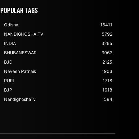
POPULAR TAGS
Odisha
16411
NANDIGHOSHA TV
5792
INDIA
3265
BHUBANESWAR
3062
BJD
2125
Naveen Patnaik
1903
PURI
1718
BJP
1618
NandighoshaTv
1584