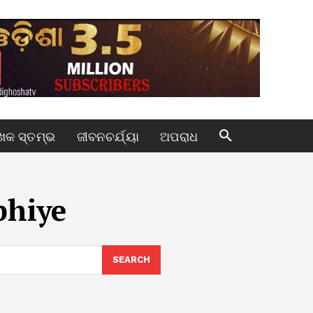
କ ସ୍ତମ୍ଭ
ଜୀବନଚର୍ଯ୍ୟା
ଅପରାଧ
bhiye
SEARCH