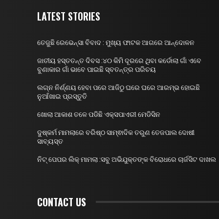
LATEST STORIES
ତେଜୁଛି ରେଭେନ୍ସା ବିବାଦ : ମୁଖ୍ୟ ଫାଟକ ଆଗରେ ଆନ୍ଦୋଳନ
ଜାତୀୟ ହସ୍ତତନ୍ତ ଦିବସ :୪୦ କିମି ଦୂରରେ ଥିବା କର୍ଡୋଲା ଗାଁ ଏବେ
ବୁଣାକାର ଗାଁ ଭାବେ ପାଇଛି ସ୍ବତନ୍ତ୍ର ପରିଚୟ
ଲଗ୍ନ ନିର୍ଣ୍ଣୟ ହେବା ପରେ ଆଜିଠୁ ଘରେ ଘରେ ଆରମ୍ଭ ହୋଇଛି
ନୁଆଁଖାଇ ପ୍ରସ୍ତୁତି
ଖୋଲା ଆକାଶ ତଳେ ପଡିଛି ଏକ୍ସପାଏରୀ ମେଡିସିନ
ଦୁଷ୍କର୍ମ ମାମଲାରେ ବରିଷ୍ଠ ସାମ୍ଵାଦିକ ତରୁଣ ତେଜପାଲ ଦୋଷୀ
ସାବ୍ୟସ୍ତ
ନିଟ୍ ପେପର ଲିକ୍ ମାମଲା :ସବୁ ଅଭିଯୁକ୍ତଙ୍କ ବିରୋଧରେ ଚାର୍ଜସିଟ ଦାଖଲ
CONTACT US