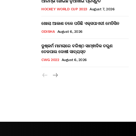
ଆରମ୍ଭ ହୋଇଛି ନୁଆଁଖାଇ ପ୍ରସ୍ତୁତି
HOCKEY WORLD CUP 2023
August 7, 2026
ଖୋଲା ଆକାଶ ତଳେ ପଡିଛି ଏକ୍ସପାଏରୀ ମେଡିସିନ
ODISHA
August 6, 2026
ଦୁଷ୍କର୍ମ ମାମଲାରେ ବରିଷ୍ଠ ସାମ୍ଵାଦିକ ତରୁଣ
ତେଜପାଲ ଦୋଷୀ ସାବ୍ୟସ୍ତ
CWG 2022
August 6, 2026