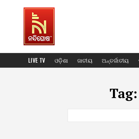
LIVE TV
ଓଡ଼ିଶା
ଜାତୀୟ
ଅନ୍ତର୍ଜାତୀୟ
Tag