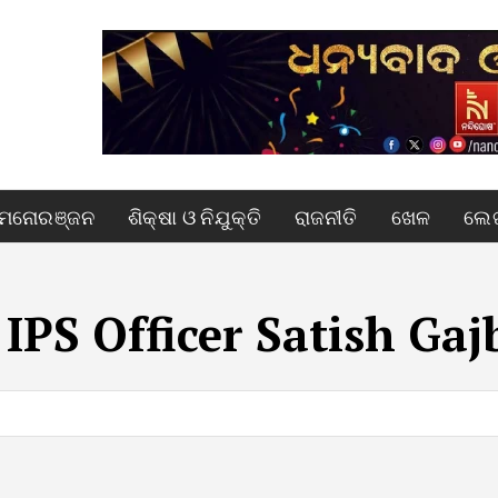
ମନୋରଞ୍ଜନ
ଶିକ୍ଷା ଓ ନିଯୁକ୍ତି
ରାଜନୀତି
ଖେଳ
ଲେଖ
:
IPS Officer Satish Gaj