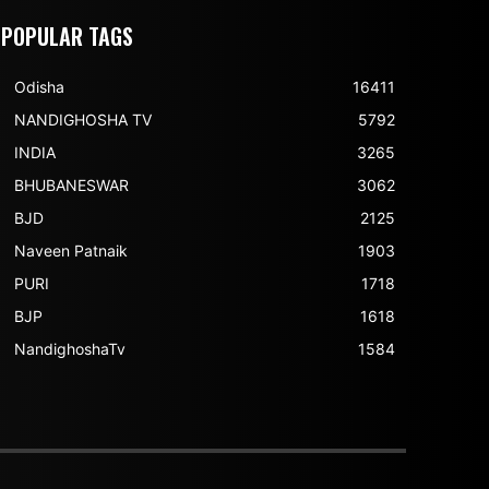
POPULAR TAGS
Odisha
16411
NANDIGHOSHA TV
5792
INDIA
3265
BHUBANESWAR
3062
BJD
2125
Naveen Patnaik
1903
PURI
1718
BJP
1618
NandighoshaTv
1584