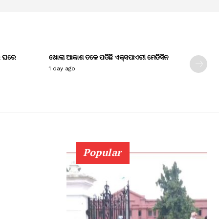
େ ଘରେ
ଖୋଲା ଆକାଶ ତଳେ ପଡିଛି ଏକ୍ସପାଏରୀ ମେଡିସିନ
1 day ago
Popular