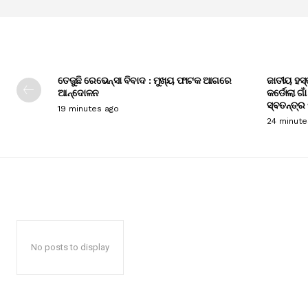
ତେଜୁଛି ରେଭେନ୍ସା ବିବାଦ : ମୁଖ୍ୟ ଫାଟକ ଆଗରେ
ଜାତୀୟ ହସ୍
ଆନ୍ଦୋଳନ
କର୍ଡୋଲା ଗା
ସ୍ବତନ୍ତ୍ର
19 minutes ago
24 minute
No posts to display