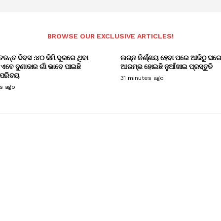
BROWSE OUR EXCLUSIVE ARTICLES!
ତତନ୍ତ ଦିବସ :୪୦ କିମି ଦୂରରେ ଥିବା
ଲଗ୍ନ ନିର୍ଣ୍ଣୟ ହେବା ପରେ ଆଜିଠୁ ଘର
ଁ ଏବେ ବୁଣାକାର ଗାଁ ଭାବେ ପାଇଛି
ଆରମ୍ଭ ହୋଇଛି ନୁଆଁଖାଇ ପ୍ରସ୍ତୁତି
 ପରିଚୟ
31 minutes ago
s ago