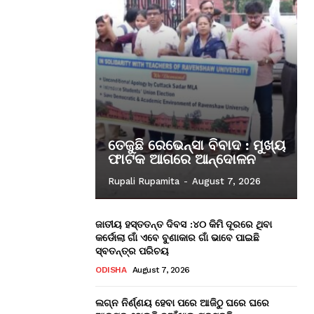
ତେଜୁଛି ରେଭେନ୍ସା ବିବାଦ : ମୁଖ୍ୟ
ଫାଟକ ଆଗରେ ଆନ୍ଦୋଳନ
Rupali Rupamita
-
August 7, 2026
ଜାତୀୟ ହସ୍ତତନ୍ତ ଦିବସ :୪୦ କିମି ଦୂରରେ ଥିବା
କର୍ଡୋଲା ଗାଁ ଏବେ ବୁଣାକାର ଗାଁ ଭାବେ ପାଇଛି
ସ୍ବତନ୍ତ୍ର ପରିଚୟ
ODISHA
August 7, 2026
ଲଗ୍ନ ନିର୍ଣ୍ଣୟ ହେବା ପରେ ଆଜିଠୁ ଘରେ ଘରେ