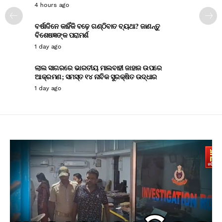
4 hours ago
ବର୍ଷାଦିନେ କାହିଁକି ବଢ଼େ ଗଣ୍ଠିବାତ ବ୍ୟଥା? ଜାଣନ୍ତୁ
ବିଶେଷଜ୍ଞଙ୍କ ପରାମର୍ଶ
1 day ago
ଲାଲ ସାଗରରେ ଭାରତୀୟ ମାଲବାହୀ ଜାହାଜ ଉପରେ
ଆକ୍ରମଣ; ସମସ୍ତ ୧୪ ନାବିକ ସୁରକ୍ଷିତ ଉଦ୍ଧାର
1 day ago