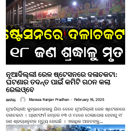
ନୂଆଦିଲ୍ଲୀ ରେଳ ଷ୍ଟେସନରେ ଦଳାଚକଟା:
ଘଟଣାର ତଦନ୍ତ ପାଇଁ କମିଟି ଗଠନ କଲା
ରେଲଓ୍ବେ
Manasa Ranjan Pradhan
-
February 16, 2025
ଜାତୀୟ
ନୂଆଦିଲ୍ଲୀ: କୁମ୍ଭମେହଳାକୁ ଯିବା ବେଳେ ନୂଆଦିଲ୍ଲୀ ରେଳ ଷ୍ଟେସନରେ
ଦଳାଚକଟା । ପ୍ଲାଟଫର୍ମ ନମ୍ବର ୧୩ ଓ ୧୪ରେ ଠେଲାପେଲା ହେବାରୁ ୧୮
ଜଣ ଶ୍ରଦ୍ଧାଳୁଙ୍କ ମୃତ୍ୟୁ ହୋଇଛି । ଏକାଧିକ ଆହତଙ୍କୁ...