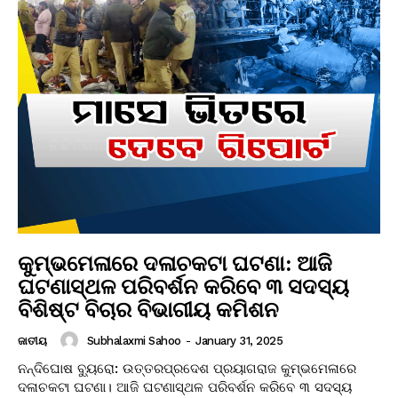
କୁମ୍ଭମେଳାରେ ଦଳାଚକଟା ଘଟଣା: ଆଜି
ଘଟଣାସ୍ଥଳ ପରିବର୍ଶନ କରିବେ ୩ ସଦସ୍ୟ
ବିଶିଷ୍ଟ ବିଚାର ବିଭାଗୀୟ କମିଶନ
Subhalaxmi Sahoo
-
January 31, 2025
ଜାତୀୟ
ନନ୍ଦିଘୋଷ ବ୍ୟୁରୋ: ଉତ୍ତରପ୍ରଦେଶ ପ୍ରୟାଗରାଜ କୁମ୍ଭମେଳାରେ
ଦଳାଚକଟା ଘଟଣା। ଆଜି ଘଟଣାସ୍ଥଳ ପରିବର୍ଶନ କରିବେ ୩ ସଦସ୍ୟ