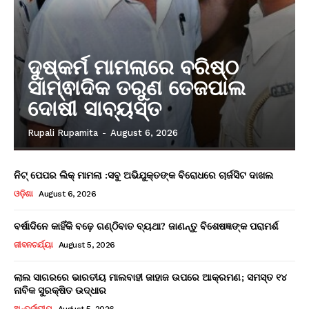
ଦୁଷ୍କର୍ମ ମାମଲାରେ ବରିଷ୍ଠ
ସାମ୍ଵାଦିକ ତରୁଣ ତେଜପାଲ
ଦୋଷୀ ସାବ୍ୟସ୍ତ
Rupali Rupamita
-
August 6, 2026
ନିଟ୍ ପେପର ଲିକ୍ ମାମଲା :ସବୁ ଅଭିଯୁକ୍ତଙ୍କ ବିରୋଧରେ ଚାର୍ଜସିଟ ଦାଖଲ
ଓଡ଼ିଶା
August 6, 2026
ବର୍ଷାଦିନେ କାହିଁକି ବଢ଼େ ଗଣ୍ଠିବାତ ବ୍ୟଥା? ଜାଣନ୍ତୁ ବିଶେଷଜ୍ଞଙ୍କ ପରାମର୍ଶ
ଜୀବନଚର୍ଯ୍ୟା
August 5, 2026
ଲାଲ ସାଗରରେ ଭାରତୀୟ ମାଲବାହୀ ଜାହାଜ ଉପରେ ଆକ୍ରମଣ; ସମସ୍ତ ୧୪
ନାବିକ ସୁରକ୍ଷିତ ଉଦ୍ଧାର
ଅନ୍ତର୍ଜାତୀୟ
August 5, 2026