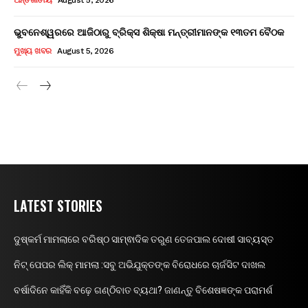
ଭୁବନେଶ୍ୱରରେ ଆଜିଠାରୁ ବ୍ରିକ୍ସ ଶିକ୍ଷା ମନ୍ତ୍ରୀମାନଙ୍କ ୧୩ତମ ବୈଠକ
ମୁଖ୍ୟ ଖବର
August 5, 2026
LATEST STORIES
ଦୁଷ୍କର୍ମ ମାମଲାରେ ବରିଷ୍ଠ ସାମ୍ଵାଦିକ ତରୁଣ ତେଜପାଲ ଦୋଷୀ ସାବ୍ୟସ୍ତ
ନିଟ୍ ପେପର ଲିକ୍ ମାମଲା :ସବୁ ଅଭିଯୁକ୍ତଙ୍କ ବିରୋଧରେ ଚାର୍ଜସିଟ ଦାଖଲ
ବର୍ଷାଦିନେ କାହିଁକି ବଢ଼େ ଗଣ୍ଠିବାତ ବ୍ୟଥା? ଜାଣନ୍ତୁ ବିଶେଷଜ୍ଞଙ୍କ ପରାମର୍ଶ