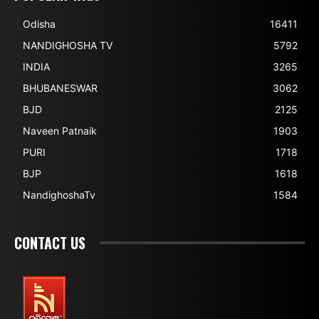
Odisha
16411
NANDIGHOSHA TV
5792
INDIA
3265
BHUBANESWAR
3062
BJD
2125
Naveen Patnaik
1903
PURI
1718
BJP
1618
NandighoshaTv
1584
CONTACT US