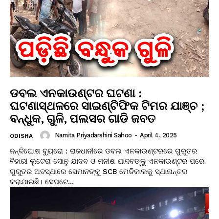
ଡବଲ ଏନକାଉଣ୍ଟର ଘଟଣା :
ଘଟଣାସ୍ଥଳରେ ସାଇଣ୍ଟିଫିକ ଟିମର ଯାଞ୍ଚ ;
ବନ୍ଧୁକ, ଗୁଳି, ପଲସର ଗାଡି ଜବତ
Namita Priyadarshini Sahoo
-
April 4, 2025
ODISHA
ନନ୍ଦିଘୋଷ ବ୍ୟୁରୋ : ରାଜଧାନୀରେ ଡବଲ ଏନକାଉଣ୍ଟରରେ ଗୁରୁତର
ବିହାରୀ ଲୁଟେରା ସୋନୁ ଯାଦବ ଓ ମନୀଷ ଯାଦବଙ୍କୁ ଏନକାଉଣ୍ଟର ପରେ
ଗୁରୁତର ଅବସ୍ଥାରେ ସେମାନଙ୍କୁ SCB ମେଡିକାଲକୁ ସ୍ଥାନାନ୍ତର
କରାଯାଇଛି। ସେପଟେ...