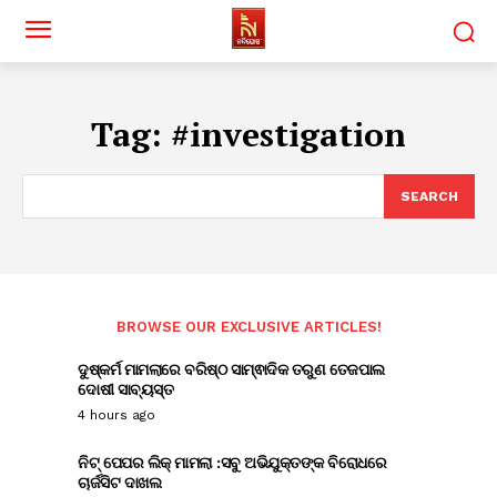
Tag:
#investigation
SEARCH
BROWSE OUR EXCLUSIVE ARTICLES!
ଦୁଷ୍କର୍ମ ମାମଲାରେ ବରିଷ୍ଠ ସାମ୍ଵାଦିକ ତରୁଣ ତେଜପାଲ
ଦୋଷୀ ସାବ୍ୟସ୍ତ
4 hours ago
ନିଟ୍ ପେପର ଲିକ୍ ମାମଲା :ସବୁ ଅଭିଯୁକ୍ତଙ୍କ ବିରୋଧରେ
ଚାର୍ଜସିଟ ଦାଖଲ