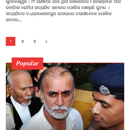
ଭୁବନେଶ୍ୱର : ୯୯ ରାଣୀଙ୍କ ରାଜା ଥିଲା ରସିକନାଗର ! ରିମାଣ୍ଡରେ ଆସି
ରଙ୍ଗିଲା ରୋମିଓ ସତ୍ୟଜିତ ସାମଲର ପୋଲିସ ଖୋଲୁଛି ଗୁମର ।
ସତ୍ୟଜିତର ଚନ୍ଦ୍ରଶେଖରପୁର ଭଡାଘରେ ତଲାସୀବେଳେ ପୋଲିସ
ହାତରେ...
1
2
3
Popular