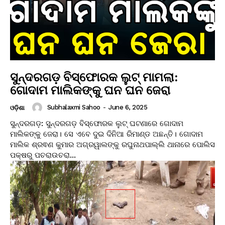
ସୁନ୍ଦରଗଡ଼ ବିସ୍ଫୋରକ ଲୁଟ୍ ମାମଲା:
ଗୋଦାମ ମାଲିକଙ୍କୁ ଘନ ଘନ ଜେରା
Subhalaxmi Sahoo
-
June 6, 2025
ଓଡ଼ିଶା
ସୁନ୍ଦରଗଡ଼: ସୁନ୍ଦରଗଡ଼ ବିସ୍ଫୋରକ ଲୁଟ୍ ଘଟଣାରେ ଗୋଦାମ
ମାଲିକଙ୍କୁ ଜେରା। ସେ ଏବେ ଦୁଇ ଦିନିଆ ରିମାଣ୍ଡ ଅଛନ୍ତି। ଗୋଦାମ
ମାଲିକ ଶ୍ରଵଣ କୁମାର ଅଗ୍ରୱାଲଙ୍କୁ ରଘୁନାଥପାଲ୍ଲି ଥାନାରେ ପୋଲିସ
ପକ୍ଷରୁ ପଚରାଉଚରା...