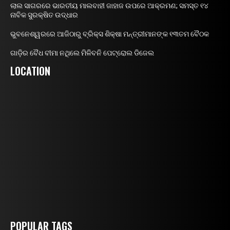
ଲାଲ ସାଗରରେ ଭାରତୀୟ ମାଲବାହୀ ଜାହାଜ ଉପରେ ଆକ୍ରମଣ; ସମସ୍ତ ୧୪
ନାବିକ ସୁରକ୍ଷିତ ଉଦ୍ଧାର
ଭୁବନେଶ୍ୱରରେ ଆଜିଠାରୁ ବ୍ରିକ୍ସ ଶିକ୍ଷା ମନ୍ତ୍ରୀମାନଙ୍କ ୧୩ତମ ବୈଠକ
ଗାଡ଼ିର ବୈଧ ବୀମା ନଥିଲେ ମିଳିବନି ପେଟ୍ରୋଲ ଡିଜେଲ
LOCATION
POPULAR TAGS