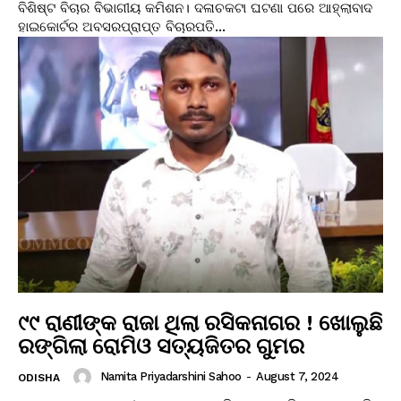
ବିଶିଷ୍ଟ ବିଚାର ବିଭାଗୀୟ କମିଶନ। ଦଳାଚକଟା ଘଟଣା ପରେ ଆହ୍ଲାବାଦ
ହାଇକୋର୍ଟର ଅବସରପ୍ରାପ୍ତ ବିଚାରପତି...
୯୯ ରାଣୀଙ୍କ ରାଜା ଥିଲା ରସିକନାଗର ! ଖୋଲୁଛି
ରଙ୍ଗିଲା ରୋମିଓ ସତ୍ୟଜିତର ଗୁମର
Namita Priyadarshini Sahoo
-
August 7, 2024
ODISHA