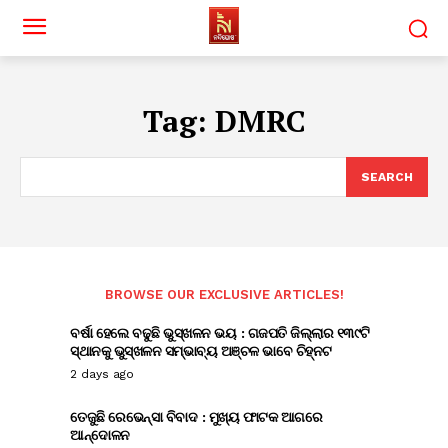
Tag:
DMRC
SEARCH
BROWSE OUR EXCLUSIVE ARTICLES!
ବର୍ଷା ହେଲେ ବଢୁଛି ଭୁସ୍ଖଳନ ଭୟ : ଗଜପତି ଜିଲ୍ଲାର ୧୩୯ଟି
ସ୍ଥାନକୁ ଭୁସ୍ଖଳନ ସମ୍ଭାବ୍ୟ ଅଞ୍ଚଳ ଭାବେ ଚିହ୍ନଟ
2 days ago
ତେଜୁଛି ରେଭେନ୍ସା ବିବାଦ : ମୁଖ୍ୟ ଫାଟକ ଆଗରେ
ଆନ୍ଦୋଳନ