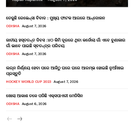
ତେଜୁଛି ରେଭେନ୍ସା ବିବାଦ : ମୁଖ୍ୟ ଫାଟକ ଆଗରେ ଆନ୍ଦୋଳନ
ODISHA
August 7, 2026
ଜାତୀୟ ହସ୍ତତନ୍ତ ଦିବସ :୪୦ କିମି ଦୂରରେ ଥିବା କର୍ଡୋଲା ଗାଁ ଏବେ ବୁଣାକାର
ଗାଁ ଭାବେ ପାଇଛି ସ୍ବତନ୍ତ୍ର ପରିଚୟ
ODISHA
August 7, 2026
ଲଗ୍ନ ନିର୍ଣ୍ଣୟ ହେବା ପରେ ଆଜିଠୁ ଘରେ ଘରେ ଆରମ୍ଭ ହୋଇଛି ନୁଆଁଖାଇ
ପ୍ରସ୍ତୁତି
HOCKEY WORLD CUP 2023
August 7, 2026
ଖୋଲା ଆକାଶ ତଳେ ପଡିଛି ଏକ୍ସପାଏରୀ ମେଡିସିନ
ODISHA
August 6, 2026