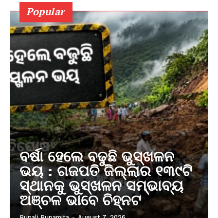
Popular
ବର୍ଷା ହେଲେ ବଢୁଛି ଭୁସ୍ଖଳନ
ଭୟ : ଗଜପତି ଜିଲ୍ଲାର ୧୩୯ଟି
ସ୍ଥାନକୁ ଭୁସ୍ଖଳନ ସମ୍ଭାବ୍ୟ
ଅଞ୍ଚଳ ଭାବେ ଚିହ୍ନଟ
Rupali Rupamita
-
August 7, 2026