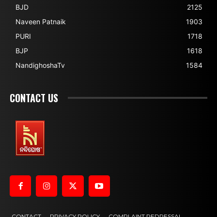
BJD
2125
Naveen Patnaik
1903
PURI
1718
BJP
1618
NandighoshaTv
1584
CONTACT US
CONTACT
PRIVACY POLICY
COMPLAINT REDRESSAL