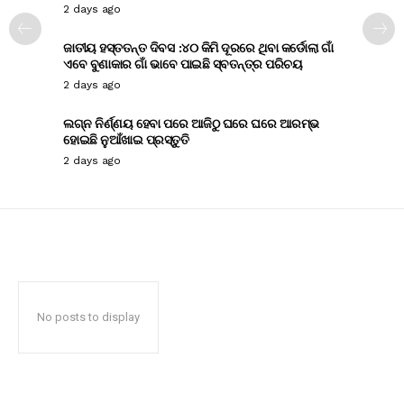
2 days ago
ଜାତୀୟ ହସ୍ତତନ୍ତ ଦିବସ :୪୦ କିମି ଦୂରରେ ଥିବା କର୍ଡୋଲା ଗାଁ
ଏବେ ବୁଣାକାର ଗାଁ ଭାବେ ପାଇଛି ସ୍ବତନ୍ତ୍ର ପରିଚୟ
2 days ago
ଲଗ୍ନ ନିର୍ଣ୍ଣୟ ହେବା ପରେ ଆଜିଠୁ ଘରେ ଘରେ ଆରମ୍ଭ
ହୋଇଛି ନୁଆଁଖାଇ ପ୍ରସ୍ତୁତି
2 days ago
No posts to display