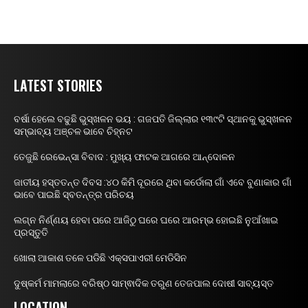
LATEST STORIES
ବର୍ଷା ହେଲେ ବଢୁଛି ଭୁସ୍ଖଳନ ଭୟ : ଗଜପତି ଜିଲ୍ଲାର ୧୩୯ଟି ସ୍ଥାନକୁ ଭୁସ୍ଖଳନ
ସମ୍ଭାବ୍ୟ ଅଞ୍ଚଳ ଭାବେ ଚିହ୍ନଟ
ତେଜୁଛି ରେଭେନ୍ସା ବିବାଦ : ମୁଖ୍ୟ ଫାଟକ ଆଗରେ ଆନ୍ଦୋଳନ
ଜାତୀୟ ହସ୍ତତନ୍ତ ଦିବସ :୪୦ କିମି ଦୂରରେ ଥିବା କର୍ଡୋଲା ଗାଁ ଏବେ ବୁଣାକାର ଗାଁ
ଭାବେ ପାଇଛି ସ୍ବତନ୍ତ୍ର ପରିଚୟ
ଲଗ୍ନ ନିର୍ଣ୍ଣୟ ହେବା ପରେ ଆଜିଠୁ ଘରେ ଘରେ ଆରମ୍ଭ ହୋଇଛି ନୁଆଁଖାଇ
ପ୍ରସ୍ତୁତି
ଖୋଲା ଆକାଶ ତଳେ ପଡିଛି ଏକ୍ସପାଏରୀ ମେଡିସିନ
ଦୁଷ୍କର୍ମ ମାମଲାରେ ବରିଷ୍ଠ ସାମ୍ଵାଦିକ ତରୁଣ ତେଜପାଲ ଦୋଷୀ ସାବ୍ୟସ୍ତ
LOCATION