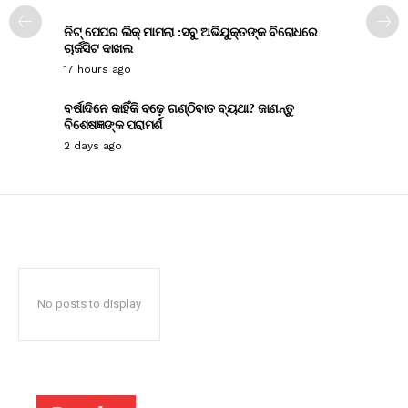
ନିଟ୍ ପେପର ଲିକ୍ ମାମଲା :ସବୁ ଅଭିଯୁକ୍ତଙ୍କ ବିରୋଧରେ
ଚାର୍ଜସିଟ ଦାଖଲ
17 hours ago
ବର୍ଷାଦିନେ କାହିଁକି ବଢ଼େ ଗଣ୍ଠିବାତ ବ୍ୟଥା? ଜାଣନ୍ତୁ
ବିଶେଷଜ୍ଞଙ୍କ ପରାମର୍ଶ
2 days ago
No posts to display