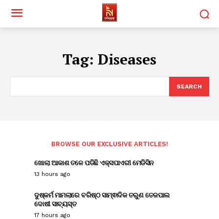
Tag:
Diseases
SEARCH
BROWSE OUR EXCLUSIVE ARTICLES!
ଖୋଲା ଆକାଶ ତଳେ ପଡିଛି ଏକ୍ସପାଏରୀ ମେଡିସିନ
13 hours ago
ଦୁଷ୍କର୍ମ ମାମଲାରେ ବରିଷ୍ଠ ସାମ୍ଵାଦିକ ତରୁଣ ତେଜପାଲ
ଦୋଷୀ ସାବ୍ୟସ୍ତ
17 hours ago