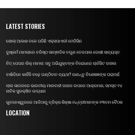
LATEST STORIES
ଖୋଲା ଆକାଶ ତଳେ ପଡିଛି ଏକ୍ସପାଏରୀ ମେଡିସିନ
ଦୁଷ୍କର୍ମ ମାମଲାରେ ବରିଷ୍ଠ ସାମ୍ଵାଦିକ ତରୁଣ ତେଜପାଲ ଦୋଷୀ ସାବ୍ୟସ୍ତ
ନିଟ୍ ପେପର ଲିକ୍ ମାମଲା :ସବୁ ଅଭିଯୁକ୍ତଙ୍କ ବିରୋଧରେ ଚାର୍ଜସିଟ ଦାଖଲ
ବର୍ଷାଦିନେ କାହିଁକି ବଢ଼େ ଗଣ୍ଠିବାତ ବ୍ୟଥା? ଜାଣନ୍ତୁ ବିଶେଷଜ୍ଞଙ୍କ ପରାମର୍ଶ
ଲାଲ ସାଗରରେ ଭାରତୀୟ ମାଲବାହୀ ଜାହାଜ ଉପରେ ଆକ୍ରମଣ; ସମସ୍ତ ୧୪
ନାବିକ ସୁରକ୍ଷିତ ଉଦ୍ଧାର
ଭୁବନେଶ୍ୱରରେ ଆଜିଠାରୁ ବ୍ରିକ୍ସ ଶିକ୍ଷା ମନ୍ତ୍ରୀମାନଙ୍କ ୧୩ତମ ବୈଠକ
LOCATION