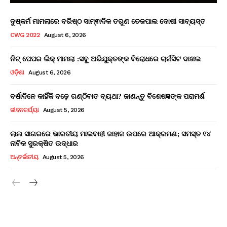
ଦୁଷ୍କର୍ମ ମାମଲାରେ ବରିଷ୍ଠ ସାମ୍ଵାଦିକ ତରୁଣ ତେଜପାଲ ଦୋଷୀ ସାବ୍ୟସ୍ତ
CWG 2022
August 6, 2026
ନିଟ୍ ପେପର ଲିକ୍ ମାମଲା :ସବୁ ଅଭିଯୁକ୍ତଙ୍କ ବିରୋଧରେ ଚାର୍ଜସିଟ ଦାଖଲ
ଓଡ଼ିଶା
August 6, 2026
ବର୍ଷାଦିନେ କାହିଁକି ବଢ଼େ ଗଣ୍ଠିବାତ ବ୍ୟଥା? ଜାଣନ୍ତୁ ବିଶେଷଜ୍ଞଙ୍କ ପରାମର୍ଶ
ଜୀବନଚର୍ଯ୍ୟା
August 5, 2026
ଲାଲ ସାଗରରେ ଭାରତୀୟ ମାଲବାହୀ ଜାହାଜ ଉପରେ ଆକ୍ରମଣ; ସମସ୍ତ ୧୪
ନାବିକ ସୁରକ୍ଷିତ ଉଦ୍ଧାର
ଅନ୍ତର୍ଜାତୀୟ
August 5, 2026