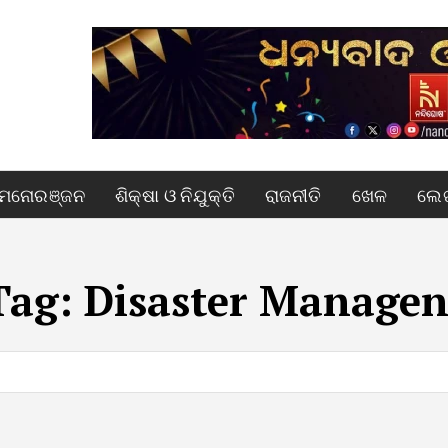
ମନୋରଞ୍ଜନ
ଶିକ୍ଷା ଓ ନିଯୁକ୍ତି
ରାଜନୀତି
ଖେଳ
ଲେଖ
Tag:
Disaster Managen