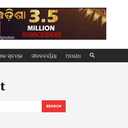
କ ସ୍ତମ୍ଭ
ଜୀବନଚର୍ଯ୍ୟା
ଅପରାଧ
t
SEARCH