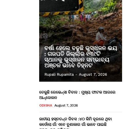
ବର୍ଷା ହେଲେ ବଢୁଛି ଭୁସ୍ଖଳନ ଭୟ
: ଗଜପତି ଜିଲ୍ଲାର ୧୩୯ଟି
ସ୍ଥାନକୁ ଭୁସ୍ଖଳନ ସମ୍ଭାବ୍ୟ
ଅଞ୍ଚଳ ଭାବେ ଚିହ୍ନଟ
Rupali Rupamita
-
August 7, 2026
ତେଜୁଛି ରେଭେନ୍ସା ବିବାଦ : ମୁଖ୍ୟ ଫାଟକ ଆଗରେ
ଆନ୍ଦୋଳନ
ODISHA
August 7, 2026
ଜାତୀୟ ହସ୍ତତନ୍ତ ଦିବସ :୪୦ କିମି ଦୂରରେ ଥିବା
କର୍ଡୋଲା ଗାଁ ଏବେ ବୁଣାକାର ଗାଁ ଭାବେ ପାଇଛି