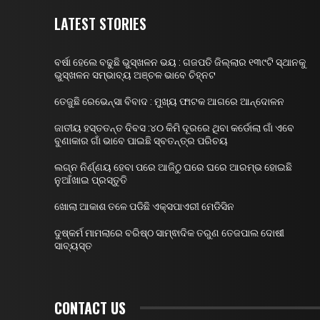
LATEST STORIES
ବର୍ଷା ହେଲେ ବଢୁଛି ଭୁସ୍ଖଳନ ଭୟ : ଗଜପତି ଜିଲ୍ଲାର ୧୩୯ଟି ସ୍ଥାନକୁ
ଭୁସ୍ଖଳନ ସମ୍ଭାବ୍ୟ ଅଞ୍ଚଳ ଭାବେ ଚିହ୍ନଟ
ତେଜୁଛି ରେଭେନ୍ସା ବିବାଦ : ମୁଖ୍ୟ ଫାଟକ ଆଗରେ ଆନ୍ଦୋଳନ
ଜାତୀୟ ହସ୍ତତନ୍ତ ଦିବସ :୪୦ କିମି ଦୂରରେ ଥିବା କର୍ଡୋଲା ଗାଁ ଏବେ
ବୁଣାକାର ଗାଁ ଭାବେ ପାଇଛି ସ୍ବତନ୍ତ୍ର ପରିଚୟ
ଲଗ୍ନ ନିର୍ଣ୍ଣୟ ହେବା ପରେ ଆଜିଠୁ ଘରେ ଘରେ ଆରମ୍ଭ ହୋଇଛି
ନୁଆଁଖାଇ ପ୍ରସ୍ତୁତି
ଖୋଲା ଆକାଶ ତଳେ ପଡିଛି ଏକ୍ସପାଏରୀ ମେଡିସିନ
ଦୁଷ୍କର୍ମ ମାମଲାରେ ବରିଷ୍ଠ ସାମ୍ଵାଦିକ ତରୁଣ ତେଜପାଲ ଦୋଷୀ
ସାବ୍ୟସ୍ତ
CONTACT US