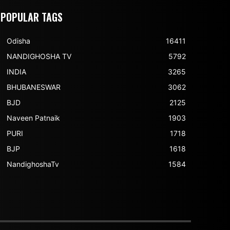
POPULAR TAGS
Odisha
16411
NANDIGHOSHA TV
5792
INDIA
3265
BHUBANESWAR
3062
BJD
2125
Naveen Patnaik
1903
PURI
1718
BJP
1618
NandighoshaTv
1584