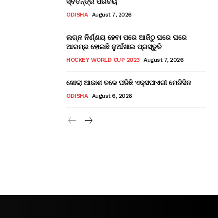
ସ୍ବତନ୍ତ୍ର ପରିଚୟ
ODISHA
August 7, 2026
ଲଗ୍ନ ନିର୍ଣ୍ଣୟ ହେବା ପରେ ଆଜିଠୁ ଘରେ ଘରେ
ଆରମ୍ଭ ହୋଇଛି ନୁଆଁଖାଇ ପ୍ରସ୍ତୁତି
HOCKEY WORLD CUP 2023
August 7, 2026
ଖୋଲା ଆକାଶ ତଳେ ପଡିଛି ଏକ୍ସପାଏରୀ ମେଡିସିନ
ODISHA
August 6, 2026