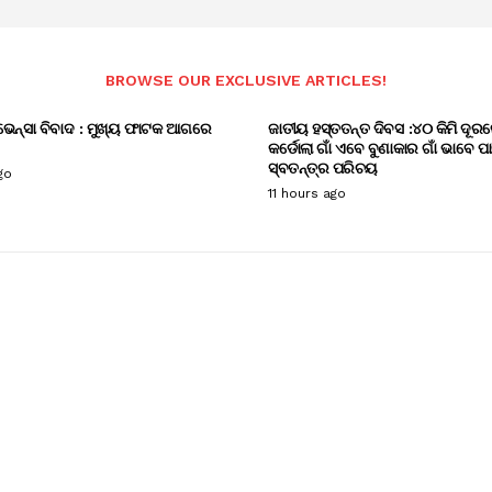
BROWSE OUR EXCLUSIVE ARTICLES!
ଭେନ୍ସା ବିବାଦ : ମୁଖ୍ୟ ଫାଟକ ଆଗରେ
ଜାତୀୟ ହସ୍ତତନ୍ତ ଦିବସ :୪୦ କିମି ଦୂରର
କର୍ଡୋଲା ଗାଁ ଏବେ ବୁଣାକାର ଗାଁ ଭାବେ ପ
ସ୍ବତନ୍ତ୍ର ପରିଚୟ
go
11 hours ago