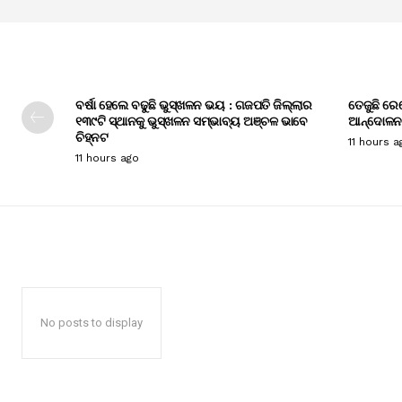
ବର୍ଷା ହେଲେ ବଢୁଛି ଭୁସ୍ଖଳନ ଭୟ : ଗଜପତି ଜିଲ୍ଲାର
ତେଜୁଛି ରେ
୧୩୯ଟି ସ୍ଥାନକୁ ଭୁସ୍ଖଳନ ସମ୍ଭାବ୍ୟ ଅଞ୍ଚଳ ଭାବେ
ଆନ୍ଦୋଳନ
ଚିହ୍ନଟ
11 hours a
11 hours ago
No posts to display