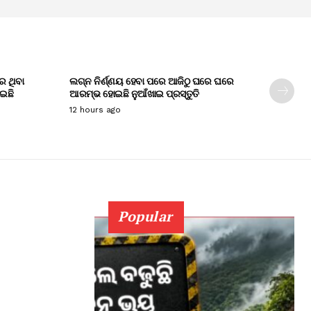
େ ଥିବା
ଲଗ୍ନ ନିର୍ଣ୍ଣୟ ହେବା ପରେ ଆଜିଠୁ ଘରେ ଘରେ
ାଇଛି
ଆରମ୍ଭ ହୋଇଛି ନୁଆଁଖାଇ ପ୍ରସ୍ତୁତି
12 hours ago
Popular