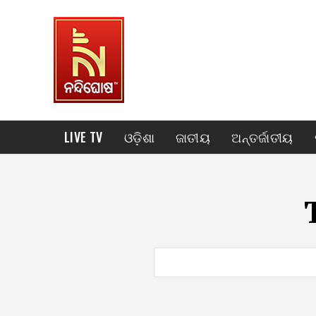
LIVE TV
ଓଡ଼ିଶା
ଜାତୀୟ
ଅନ୍ତର୍ଜାତୀୟ