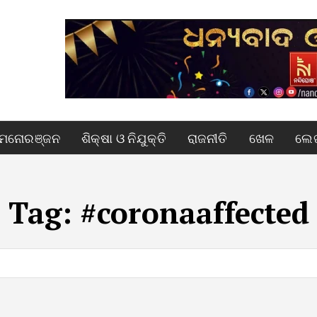
ମନୋରଞ୍ଜନ
ଶିକ୍ଷା ଓ ନିଯୁକ୍ତି
ରାଜନୀତି
ଖେଳ
ଲେଖ
Tag:
#coronaaffected