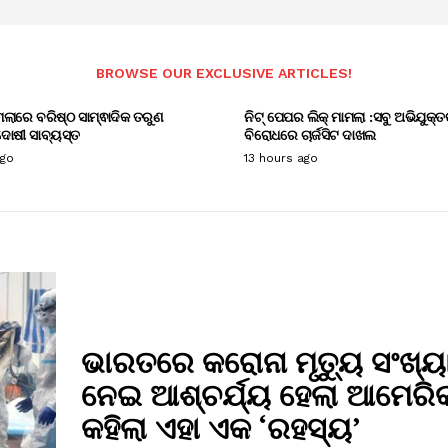
BROWSE OUR EXCLUSIVE ARTICLES!
ାମଲାରେ ବରିଷ୍ଠ ସାମ୍ଵାଦିକ ତରୁଣ
ନିଟ୍ ପେପର ଲିକ୍ ମାମଲା :ସବୁ ଅଭିଯୁକ୍ତ
ୋଷୀ ସାବ୍ୟସ୍ତ
ବିରୋଧରେ ଚାର୍ଜସିଟ ଦାଖଲ
ago
13 hours ago
ଭାରତରେ କରୋନା ମୃତ୍ୟୁ ସଂଖ୍ୟା
ନେଇ ଆଶ୍ଚର୍ଯ୍ୟ ହେଲା ଆମେରିକ
କହିଲା ଏହା ଏକ ‘ରହସ୍ୟ’