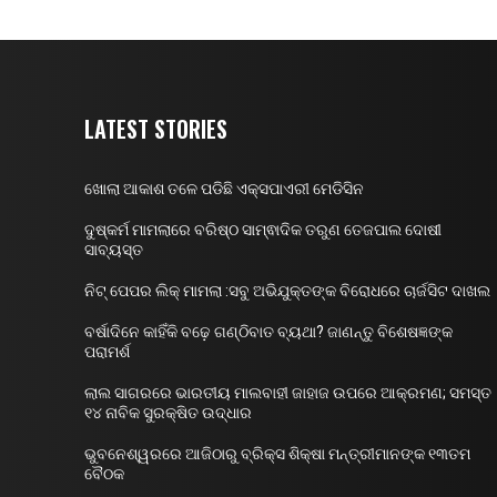
LATEST STORIES
ଖୋଲା ଆକାଶ ତଳେ ପଡିଛି ଏକ୍ସପାଏରୀ ମେଡିସିନ
ଦୁଷ୍କର୍ମ ମାମଲାରେ ବରିଷ୍ଠ ସାମ୍ଵାଦିକ ତରୁଣ ତେଜପାଲ ଦୋଷୀ
ସାବ୍ୟସ୍ତ
ନିଟ୍ ପେପର ଲିକ୍ ମାମଲା :ସବୁ ଅଭିଯୁକ୍ତଙ୍କ ବିରୋଧରେ ଚାର୍ଜସିଟ ଦାଖଲ
ବର୍ଷାଦିନେ କାହିଁକି ବଢ଼େ ଗଣ୍ଠିବାତ ବ୍ୟଥା? ଜାଣନ୍ତୁ ବିଶେଷଜ୍ଞଙ୍କ
ପରାମର୍ଶ
ଲାଲ ସାଗରରେ ଭାରତୀୟ ମାଲବାହୀ ଜାହାଜ ଉପରେ ଆକ୍ରମଣ; ସମସ୍ତ
୧୪ ନାବିକ ସୁରକ୍ଷିତ ଉଦ୍ଧାର
ଭୁବନେଶ୍ୱରରେ ଆଜିଠାରୁ ବ୍ରିକ୍ସ ଶିକ୍ଷା ମନ୍ତ୍ରୀମାନଙ୍କ ୧୩ତମ
ବୈଠକ