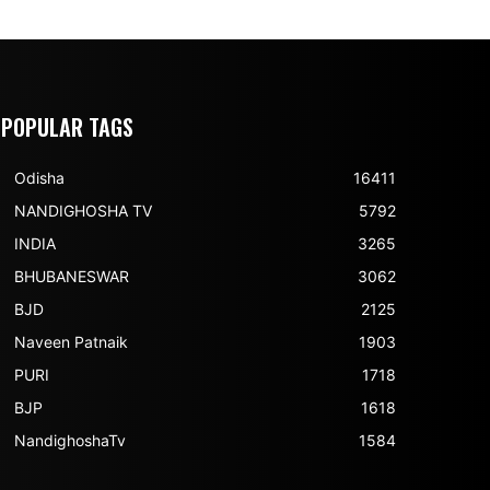
POPULAR TAGS
Odisha
16411
NANDIGHOSHA TV
5792
INDIA
3265
BHUBANESWAR
3062
BJD
2125
Naveen Patnaik
1903
PURI
1718
BJP
1618
NandighoshaTv
1584