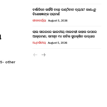
ବର୍ଷାଦିନେ କାହିଁକି ବଢ଼େ ଗଣ୍ଠିବାତ ବ୍ୟଥା? ଜାଣନ୍ତୁ
ବିଶେଷଜ୍ଞଙ୍କ ପରାମର୍ଶ
ଜୀବନଚର୍ଯ୍ୟା
August 5, 2026
ଲାଲ ସାଗରରେ ଭାରତୀୟ ମାଲବାହୀ ଜାହାଜ ଉପରେ
ା
ଆକ୍ରମଣ; ସମସ୍ତ ୧୪ ନାବିକ ସୁରକ୍ଷିତ ଉଦ୍ଧାର
ଅନ୍ତର୍ଜାତୀୟ
August 5, 2026
5- other