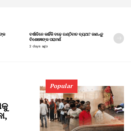
ଙ୍କ
ବର୍ଷାଦିନେ କାହିଁକି ବଢ଼େ ଗଣ୍ଠିବାତ ବ୍ୟଥା? ଜାଣନ୍ତୁ
ବିଶେଷଜ୍ଞଙ୍କ ପରାମର୍ଶ
2 days ago
Popular
କୁ
ା,