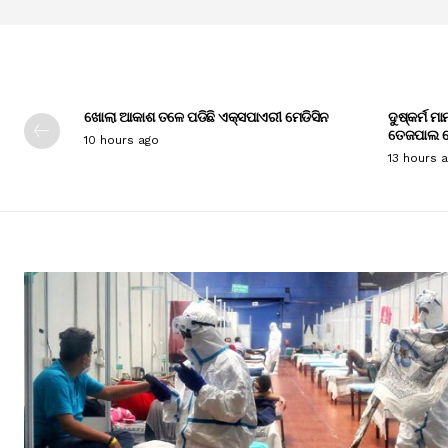
ଖୋଲା ଆକାଶ ତଳେ ପଡିଛି ଏକ୍ସପାଏରୀ ମେଡିସିନ
ଦୁଷ୍କର୍ମ ମ
ତେଜପାଲ ଦ
10 hours ago
13 hours 