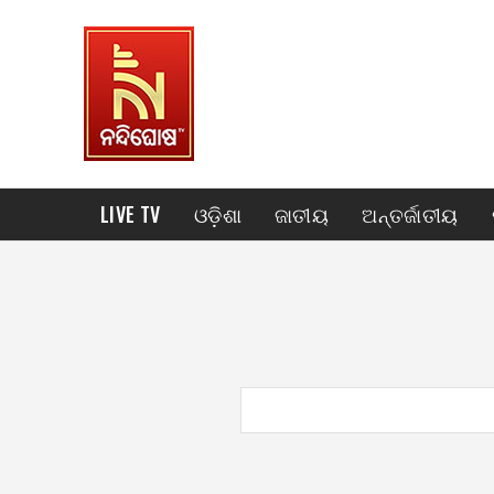
LIVE TV
ଓଡ଼ିଶା
ଜାତୀୟ
ଅନ୍ତର୍ଜାତୀୟ