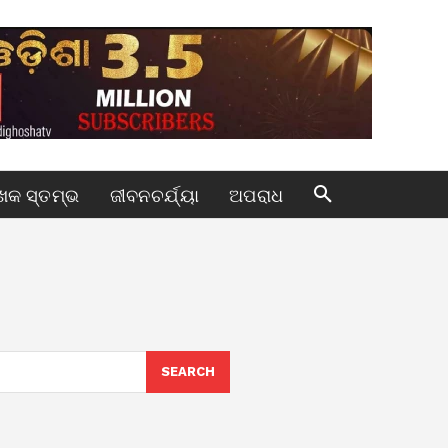
କ ସ୍ତମ୍ଭ
ଜୀବନଚର୍ଯ୍ୟା
ଅପରାଧ
SEARCH