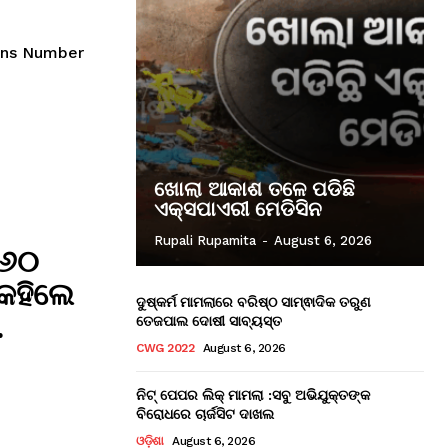
ons Number
ଖୋଲା ଆକାଶ ତଳେ ପଡିଛି
ଏକ୍ସପାଏରୀ ମେଡିସିନ
Rupali Rupamita
-
August 6, 2026
 ୬୦
 କହିଲେ
ଦୁଷ୍କର୍ମ ମାମଲାରେ ବରିଷ୍ଠ ସାମ୍ଵାଦିକ ତରୁଣ
…
ତେଜପାଲ ଦୋଷୀ ସାବ୍ୟସ୍ତ
CWG 2022
August 6, 2026
ନିଟ୍ ପେପର ଲିକ୍ ମାମଲା :ସବୁ ଅଭିଯୁକ୍ତଙ୍କ
ବିରୋଧରେ ଚାର୍ଜସିଟ ଦାଖଲ
ଓଡ଼ିଶା
August 6, 2026