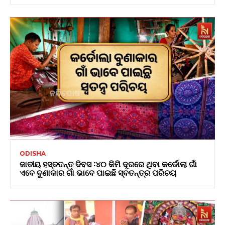
ODISHA
ଜାତୀୟ ହସ୍ତତନ୍ତ ଦିବସ :୪୦ କିମି ଦୂରରେ ଥିବା କର୍ଡୋଲା ଗାଁ
ଏବେ ବୁଣାକାର ଗାଁ ଭାବେ ପାଇଛି ସ୍ବତନ୍ତ୍ର ପରିଚୟ