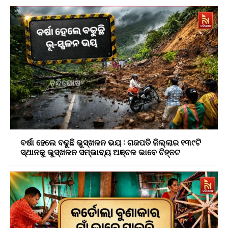
ବର୍ଷା ହେଲେ ବଢୁଛି ଭୁସ୍ଖଳନ ଭୟ : ଗଜପତି ଜିଲ୍ଲାର ୧୩୯ଟି
ସ୍ଥାନକୁ ଭୁସ୍ଖଳନ ସମ୍ଭାବ୍ୟ ଅଞ୍ଚଳ ଭାବେ ଚିହ୍ନଟ