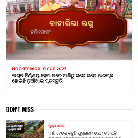
HOCKEY WORLD CUP 2023
ଲଗ୍ନ ନିର୍ଣ୍ଣୟ ହେବା ପରେ ଆଜିଠୁ ଘରେ ଘରେ ଆରମ୍ଭ
ହୋଇଛି ନୁଆଁଖାଇ ପ୍ରସ୍ତୁତି
DON'T MISS
ମୁଖ୍ୟ ଖବର
ବର୍ଷା ହେଲେ ବଢୁଛି ଭୁସ୍ଖଳନ ଭୟ : ଗଜପତି