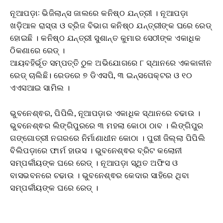
ନୂଆପଡ଼ା: ଭିଜିଲାନ୍ସ ଜାଲରେ କନିଷ୍ଠ ଯନ୍ତ୍ରୀ । ନୂଆପଡ଼ା
ଖଡ଼ିଆଳ ରାସ୍ତା ଓ ବ୍ରିଜ ବିଭାଗ କନିଷ୍ଠ ଯନ୍ତ୍ରୀଙ୍କ ଘରେ ରେଡ୍
ହୋଇଛି । କନିଷ୍ଠ ଯନ୍ତ୍ରୀ ସୁଶାନ୍ତ କୁମାର ସେଠୀଙ୍କ ଏକାଧିକ
ଠିକଣାରେ ରେଡ୍ ।
ଆୟବହିର୍ଭୂତ ସମ୍ପତ୍ତି ଠୁଳ ଅଭିଯୋଗରେ ୮ ସ୍ଥାନରେ ଏକକାଳୀନ
ରେଡ୍ ଚାଲିଛି। ରେଡରେ ୭ ଡିଏସପି, ୩ ଇନ୍ସପେକ୍ଟର ଓ ୧୦
ଏଏସଆଇ ସାମିଲ ।
ଭୁବନେଶ୍ଵର, ପିପିଲି, ନୂଆପଡ଼ାର ଏକାଧିକ ସ୍ଥାନରେ ଚଢାଉ ।
ଭୁବନେଶ୍ଵର ଲିଙ୍ଗିପୁରରେ ୩ ମହଲା କୋଠା ଠାବ । ଲିଙ୍ଗିପୁର
ଗଙ୍ଗୋତ୍ରୀ ନଗରରେ ନିର୍ମାଣାଧୀନ କୋଠା । ପୁରୀ ଜିଲ୍ଲା ପିପିଲି
ବିଲିପଡ଼ାରେ ଫାର୍ମ ହାଉସ । ଭୁବନେଶ୍ଵର ବ୍ରିଟ କଲୋନୀ
ସମ୍ପର୍କୀୟଙ୍କ ଘରେ ରେଡ୍ । ନୂଆପଡ଼ା ସ୍ଥିତ ଅଫିସ ଓ
ବାସଭବନରେ ଚଢାଉ । ଭୁବନେଶ୍ଵର କେଦାର ସାହିରେ ଥିବା
ସମ୍ପର୍କୀୟଙ୍କ ଘରେ ରେଡ୍ ।