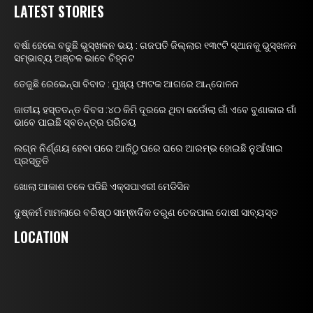
LATEST STORIES
ବର୍ଷା ହେଲେ ବଢୁଛି ଭୁସ୍ଖଳନ ଭୟ : ଗଜପତି ଜିଲ୍ଲାର ୧୩୯ଟି ସ୍ଥାନକୁ ଭୁସ୍ଖଳନ
ସମ୍ଭାବ୍ୟ ଅଞ୍ଚଳ ଭାବେ ଚିହ୍ନଟ
ତେଜୁଛି ରେଭେନ୍ସା ବିବାଦ : ମୁଖ୍ୟ ଫାଟକ ଆଗରେ ଆନ୍ଦୋଳନ
ଜାତୀୟ ହସ୍ତତନ୍ତ ଦିବସ :୪୦ କିମି ଦୂରରେ ଥିବା କର୍ଡୋଲା ଗାଁ ଏବେ ବୁଣାକାର ଗାଁ
ଭାବେ ପାଇଛି ସ୍ବତନ୍ତ୍ର ପରିଚୟ
ଲଗ୍ନ ନିର୍ଣ୍ଣୟ ହେବା ପରେ ଆଜିଠୁ ଘରେ ଘରେ ଆରମ୍ଭ ହୋଇଛି ନୁଆଁଖାଇ
ପ୍ରସ୍ତୁତି
ଖୋଲା ଆକାଶ ତଳେ ପଡିଛି ଏକ୍ସପାଏରୀ ମେଡିସିନ
ଦୁଷ୍କର୍ମ ମାମଲାରେ ବରିଷ୍ଠ ସାମ୍ଵାଦିକ ତରୁଣ ତେଜପାଲ ଦୋଷୀ ସାବ୍ୟସ୍ତ
LOCATION