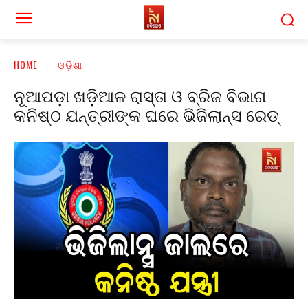
HOME
ଓଡ଼ିଶା
ନୂଆପଡ଼ା ଖଡ଼ିଆଳ ରାସ୍ତା ଓ ବ୍ରିଜ ବିଭାଗ
କନିଷ୍ଠ ଯନ୍ତ୍ରୀଙ୍କ ଘରେ ଭିଜିଲାନ୍ସ ରେଡ୍