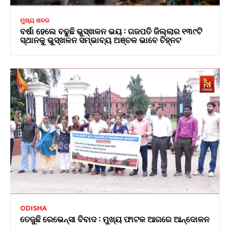
ମୁଖ୍ୟ ଖବର
ବର୍ଷା ହେଲେ ବଢୁଛି ଭୁସ୍ଖଳନ ଭୟ : ଗଜପତି ଜିଲ୍ଲାର ୧୩୯ଟି
ସ୍ଥାନକୁ ଭୁସ୍ଖଳନ ସମ୍ଭାବ୍ୟ ଅଞ୍ଚଳ ଭାବେ ଚିହ୍ନଟ
ODISHA
ତେଜୁଛି ରେଭେନ୍ସା ବିବାଦ : ମୁଖ୍ୟ ଫାଟକ ଆଗରେ ଆନ୍ଦୋଳନ