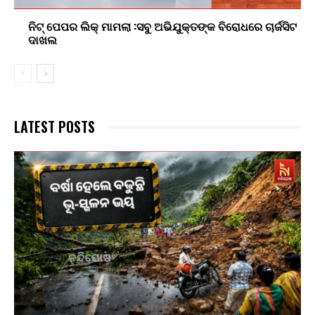
ନିଟ୍ ପେପର ଲିକ୍ ମାମଲା :ସବୁ ଅଭିଯୁକ୍ତଙ୍କ ବିରୋଧରେ ଚାର୍ଜସିଟ
ଦାଖଲ
LATEST POSTS