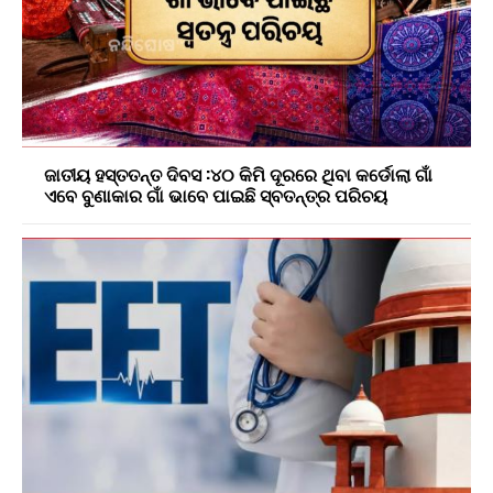
ଜାତୀୟ ହସ୍ତତନ୍ତ ଦିବସ :୪୦ କିମି ଦୂରରେ ଥିବା କର୍ଡୋଲା ଗାଁ
ଏବେ ବୁଣାକାର ଗାଁ ଭାବେ ପାଇଛି ସ୍ବତନ୍ତ୍ର ପରିଚୟ