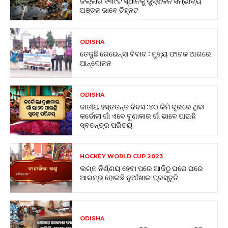
ଜିଲ୍ଲାର ୧୩୯ଟି ସ୍ଥାନକୁ ଭୁସ୍ଖଳନ ସମ୍ଭାବ୍ୟ
ଅଞ୍ଚଳ ଭାବେ ଚିହ୍ନଟ
ODISHA
ତେଜୁଛି ରେଭେନ୍ସା ବିବାଦ : ମୁଖ୍ୟ ଫାଟକ ଆଗରେ
ଆନ୍ଦୋଳନ
ODISHA
ଜାତୀୟ ହସ୍ତତନ୍ତ ଦିବସ :୪୦ କିମି ଦୂରରେ ଥିବା
କର୍ଡୋଲା ଗାଁ ଏବେ ବୁଣାକାର ଗାଁ ଭାବେ ପାଇଛି
ସ୍ବତନ୍ତ୍ର ପରିଚୟ
HOCKEY WORLD CUP 2023
ଲଗ୍ନ ନିର୍ଣ୍ଣୟ ହେବା ପରେ ଆଜିଠୁ ଘରେ ଘରେ
ଆରମ୍ଭ ହୋଇଛି ନୁଆଁଖାଇ ପ୍ରସ୍ତୁତି
ODISHA