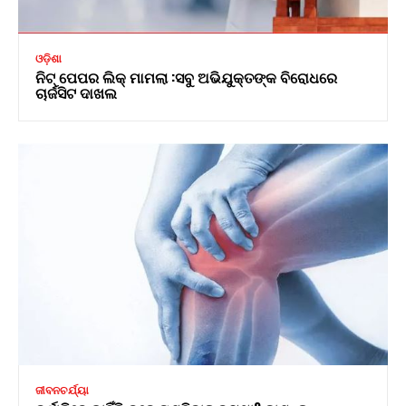
ଓଡ଼ିଶା
ନିଟ୍ ପେପର ଲିକ୍ ମାମଲା :ସବୁ ଅଭିଯୁକ୍ତଙ୍କ ବିରୋଧରେ
ଚାର୍ଜସିଟ ଦାଖଲ
ଜୀବନଚର୍ଯ୍ୟା