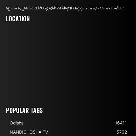
ଭୁବନେଶ୍ୱରରେ ଆଜିଠାରୁ ବ୍ରିକ୍ସ ଶିକ୍ଷା ମନ୍ତ୍ରୀମାନଙ୍କ ୧୩ତମ ବୈଠକ
LOCATION
POPULAR TAGS
Odisha
16411
NANDIGHOSHA TV
5792