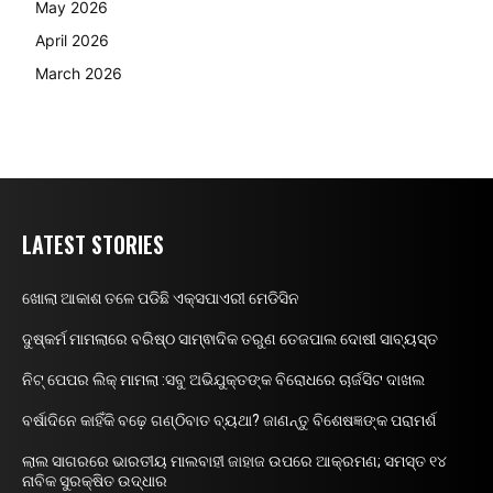
May 2026
April 2026
March 2026
LATEST STORIES
ଖୋଲା ଆକାଶ ତଳେ ପଡିଛି ଏକ୍ସପାଏରୀ ମେଡିସିନ
ଦୁଷ୍କର୍ମ ମାମଲାରେ ବରିଷ୍ଠ ସାମ୍ଵାଦିକ ତରୁଣ ତେଜପାଲ ଦୋଷୀ ସାବ୍ୟସ୍ତ
ନିଟ୍ ପେପର ଲିକ୍ ମାମଲା :ସବୁ ଅଭିଯୁକ୍ତଙ୍କ ବିରୋଧରେ ଚାର୍ଜସିଟ ଦାଖଲ
ବର୍ଷାଦିନେ କାହିଁକି ବଢ଼େ ଗଣ୍ଠିବାତ ବ୍ୟଥା? ଜାଣନ୍ତୁ ବିଶେଷଜ୍ଞଙ୍କ ପରାମର୍ଶ
ଲାଲ ସାଗରରେ ଭାରତୀୟ ମାଲବାହୀ ଜାହାଜ ଉପରେ ଆକ୍ରମଣ; ସମସ୍ତ ୧୪
ନାବିକ ସୁରକ୍ଷିତ ଉଦ୍ଧାର