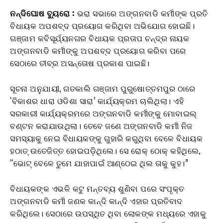
ନନ୍ଦିଘୋଷ
ବ୍ୟୁରୋ
:
ଭରା ସଭାରେ ଅଙ୍ଗନବାଡି କର୍ମୀଙ୍କ ପ୍ରତି
ବିଧାୟକ ଅପଶବ୍ଦ ପ୍ରୟୋଗ କରିଥିବା ଅଭିଯୋଗ ହୋଇଛି।
ଗଞ୍ଜାମ କବିସୂର୍ଯ୍ୟନଗର ବିଧାୟକ ପ୍ରତାପ ଚନ୍ଦ୍ର ନାୟକ
ଅଙ୍ଗନବାଡି କର୍ମୀଙ୍କୁ ଅପଶବ୍ଦ ପ୍ରୟୋଗ କରିବା ପରେ
ସେଠାରେ ତୀବ୍ର ଅସନ୍ତୋଷ ପ୍ରକାଶ ପାଇଛି।
ସୂଚନା ଅନୁଯାୟୀ, ଗତକାଲି ଗଞ୍ଜାମ ପୁରୁଷୋତ୍ତମପୁର ଠାରେ
‘ବିକାଶର ଧାରା ଓଡିଶା ସାରା’ କାର୍ଯ୍ୟକ୍ରମ ଚାଲିଥିଲା। ଏହି
ସରକାରୀ କାର୍ଯ୍ୟକ୍ରମରେ ଅଙ୍ଗନବାଡି କର୍ମୀଙ୍କୁ ମୋବାଇଲ୍
ବଣ୍ଟନ କରାଯାଉଥିଲା। ତେବେ ଜଣେ ଅଙ୍ଗନବାଡି କର୍ମୀ ନିଜ
ସମସ୍ୟାକୁ ନେଇ ବିଧାୟକଙ୍କୁ ଗୁହାରି କରୁଥିବା ବେଳେ ବିଧାୟକ
ହଠାତ୍ ଉତେଜିତ୍ତ ହୋଇପଡ଼ିଥିଲେ। ସେ ରୋକ୍ ଠୋକ୍ କହିଥିଲେ,
“ଭୋଟ୍ ବେଳେ ତୁମେ ଯାହାପାଇଁ ଆଣ୍ଠେଇ ଥିଲ ତାକୁ କୁହ।”
ବିଧାୟକଙ୍କ ଏଭଳି କଟୁ ମନ୍ତବ୍ୟ ଶୁଣିବା ପରେ ସଂପୃକ୍ତ
ଅଙ୍ଗନବାଡି କର୍ମୀ ଜଣକ କାନ୍ଦି କାନ୍ଦି ଏହାର ପ୍ରତିବାଦ
କରିଥିଲେ। ସେଠାରେ ଉପସ୍ଥିତ ଥିବା ଲୋକଙ୍କ ମଧ୍ୟରେ ଏହାକୁ