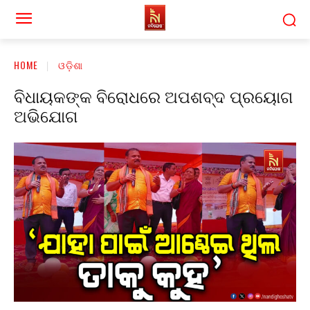
HOME
ଓଡ଼ିଶା
ବିଧାୟକଙ୍କ ବିରୋଧରେ ଅପଶବ୍ଦ ପ୍ରୟୋଗ
ଅଭିଯୋଗ