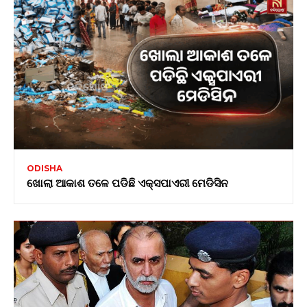
ODISHA
ଖୋଲା ଆକାଶ ତଳେ ପଡିଛି ଏକ୍ସପାଏରୀ ମେଡିସିନ