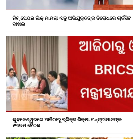
ନିଟ୍ ପେପର ଲିକ୍ ମାମଲା :ସବୁ ଅଭିଯୁକ୍ତଙ୍କ ବିରୋଧରେ ଚାର୍ଜସିଟ
ଦାଖଲ
ଭୁବନେଶ୍ୱରରେ ଆଜିଠାରୁ ବ୍ରିକ୍ସ ଶିକ୍ଷା ମନ୍ତ୍ରୀମାନଙ୍କ
୧୩ତମ ବୈଠକ