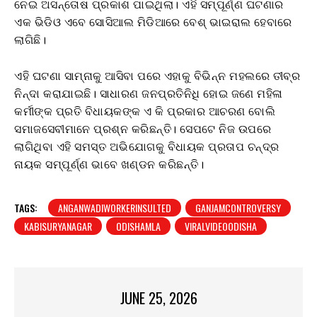
ନେଇ ଅସନ୍ତୋଷ ପ୍ରକାଶ ପାଇଥିଲା। ଏହି ସମ୍ପୂର୍ଣ୍ଣ ଘଟଣାର
ଏକ ଭିଡିଓ ଏବେ ସୋସିଆଲ ମିଡିଆରେ ବେଶ୍ ଭାଇରାଲ ହେବାରେ
ଲାଗିଛି।
ଏହି ଘଟଣା ସାମ୍ନାକୁ ଆସିବା ପରେ ଏହାକୁ ବିଭିନ୍ନ ମହଲରେ ତୀବ୍ର
ନିନ୍ଦା କରାଯାଇଛି। ସାଧାରଣ ଜନପ୍ରତିନିଧି ହୋଇ ଜଣେ ମହିଳା
କର୍ମୀଙ୍କ ପ୍ରତି ବିଧାୟକଙ୍କ ଏ କି ପ୍ରକାର ଆଚରଣ ବୋଲି
ସମାଜସେବୀମାନେ ପ୍ରଶ୍ନ କରିଛନ୍ତି। ସେପଟେ ନିଜ ଉପରେ
ଲାଗିଥିବା ଏହି ସମସ୍ତ ଅଭିଯୋଗକୁ ବିଧାୟକ ପ୍ରତାପ ଚନ୍ଦ୍ର
ନାୟକ ସମ୍ପୂର୍ଣ୍ଣ ଭାବେ ଖଣ୍ଡନ କରିଛନ୍ତି।
TAGS:
ANGANWADIWORKERINSULTED
GANJAMCONTROVERSY
KABISURYANAGAR
ODISHAMLA
VIRALVIDEOODISHA
JUNE 25, 2026