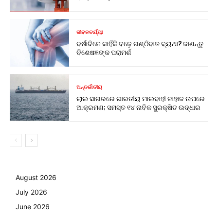
ଜୀବନଚର୍ଯ୍ୟା
ବର୍ଷାଦିନେ କାହିଁକି ବଢ଼େ ଗଣ୍ଠିବାତ ବ୍ୟଥା? ଜାଣନ୍ତୁ
ବିଶେଷଜ୍ଞଙ୍କ ପରାମର୍ଶ
ଅନ୍ତର୍ଜାତୀୟ
ଲାଲ ସାଗରରେ ଭାରତୀୟ ମାଲବାହୀ ଜାହାଜ ଉପରେ
ଆକ୍ରମଣ; ସମସ୍ତ ୧୪ ନାବିକ ସୁରକ୍ଷିତ ଉଦ୍ଧାର
August 2026
July 2026
June 2026