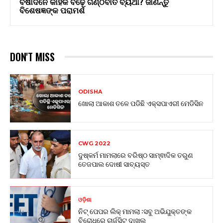
ବର୍ଷାଦିନେ କାହିଁକି ବଢ଼େ ଗଣ୍ଠିବାତ ବ୍ୟଥା? ଜାଣନ୍ତୁ
ବିଶେଷଜ୍ଞଙ୍କ ପରାମର୍ଶ
DON'T MISS
ODISHA
ଖୋଲା ଆକାଶ ତଳେ ପଡିଛି ଏକ୍ସପାଏରୀ ମେଡିସିନ
CWG 2022
ଦୁଷ୍କର୍ମ ମାମଲାରେ ବରିଷ୍ଠ ସାମ୍ଵାଦିକ ତରୁଣ
ତେଜପାଲ ଦୋଷୀ ସାବ୍ୟସ୍ତ
ଓଡ଼ିଶା
ନିଟ୍ ପେପର ଲିକ୍ ମାମଲା :ସବୁ ଅଭିଯୁକ୍ତଙ୍କ
ବିରୋଧରେ ଚାର୍ଜସିଟ ଦାଖଲ