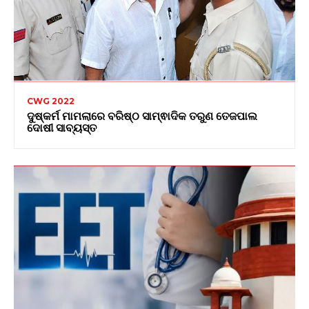
CWG 2022
ଦୁଷ୍କର୍ମ ମାମଲାରେ ବରିଷ୍ଠ ସାମ୍ଵାଦିକ ତରୁଣ ତେଜପାଲ
ଦୋଷୀ ସାବ୍ୟସ୍ତ