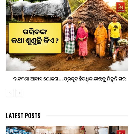
ବାଟବଣା ଆବାସ ଯୋଜନା … ପ୍ରକୃତ ହିତାଧିକାରୀଙ୍କୁ ମିଳୁନି ଘର
LATEST POSTS