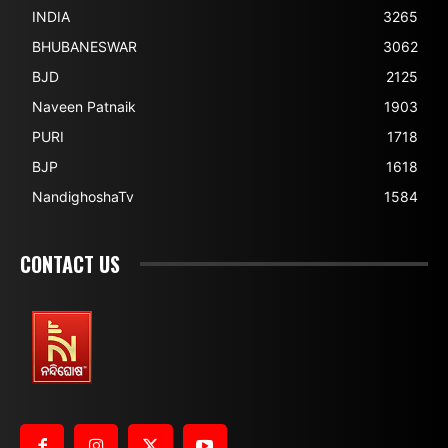
INDIA
3265
BHUBANESWAR
3062
BJD
2125
Naveen Patnaik
1903
PURI
1718
BJP
1618
NandighoshaTv
1584
CONTACT US