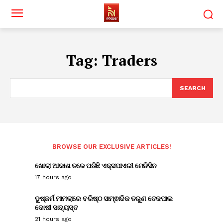
Tag:
Traders
SEARCH
BROWSE OUR EXCLUSIVE ARTICLES!
ଖୋଲା ଆକାଶ ତଳେ ପଡିଛି ଏକ୍ସପାଏରୀ ମେଡିସିନ
17 hours ago
ଦୁଷ୍କର୍ମ ମାମଲାରେ ବରିଷ୍ଠ ସାମ୍ଵାଦିକ ତରୁଣ ତେଜପାଲ
ଦୋଷୀ ସାବ୍ୟସ୍ତ
21 hours ago