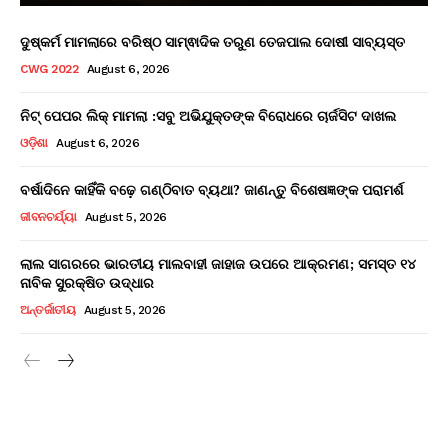
ଦୁଷ୍କର୍ମ ମାମଲାରେ ବରିଷ୍ଠ ସାମ୍ଵାଦିକ ତରୁଣ ତେଜପାଲ ଦୋଷୀ ସାବ୍ୟସ୍ତ
CWG 2022
August 6, 2026
ନିଟ୍ ପେପର ଲିକ୍ ମାମଲା :ସବୁ ଅଭିଯୁକ୍ତଙ୍କ ବିରୋଧରେ ଚାର୍ଜସିଟ ଦାଖଲ
ଓଡ଼ିଶା
August 6, 2026
ବର୍ଷାଦିନେ କାହିଁକି ବଢ଼େ ଗଣ୍ଠିବାତ ବ୍ୟଥା? ଜାଣନ୍ତୁ ବିଶେଷଜ୍ଞଙ୍କ ପରାମର୍ଶ
ଜୀବନଚର୍ଯ୍ୟା
August 5, 2026
ଲାଲ ସାଗରରେ ଭାରତୀୟ ମାଲବାହୀ ଜାହାଜ ଉପରେ ଆକ୍ରମଣ; ସମସ୍ତ ୧୪
ନାବିକ ସୁରକ୍ଷିତ ଉଦ୍ଧାର
ଅନ୍ତର୍ଜାତୀୟ
August 5, 2026