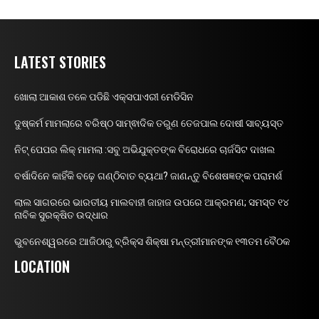
LATEST STORIES
ଖୋଲା ଆକାଶ ତଳେ ପଡିଛି ଏକ୍ସପାଏରୀ ମେଡିସିନ
ଦୁଷ୍କର୍ମ ମାମଲାରେ ବରିଷ୍ଠ ସାମ୍ଵାଦିକ ତରୁଣ ତେଜପାଲ ଦୋଷୀ ସାବ୍ୟସ୍ତ
ନିଟ୍ ପେପର ଲିକ୍ ମାମଲା :ସବୁ ଅଭିଯୁକ୍ତଙ୍କ ବିରୋଧରେ ଚାର୍ଜସିଟ ଦାଖଲ
ବର୍ଷାଦିନେ କାହିଁକି ବଢ଼େ ଗଣ୍ଠିବାତ ବ୍ୟଥା? ଜାଣନ୍ତୁ ବିଶେଷଜ୍ଞଙ୍କ ପରାମର୍ଶ
ଲାଲ ସାଗରରେ ଭାରତୀୟ ମାଲବାହୀ ଜାହାଜ ଉପରେ ଆକ୍ରମଣ; ସମସ୍ତ ୧୪
ନାବିକ ସୁରକ୍ଷିତ ଉଦ୍ଧାର
ଭୁବନେଶ୍ୱରରେ ଆଜିଠାରୁ ବ୍ରିକ୍ସ ଶିକ୍ଷା ମନ୍ତ୍ରୀମାନଙ୍କ ୧୩ତମ ବୈଠକ
LOCATION