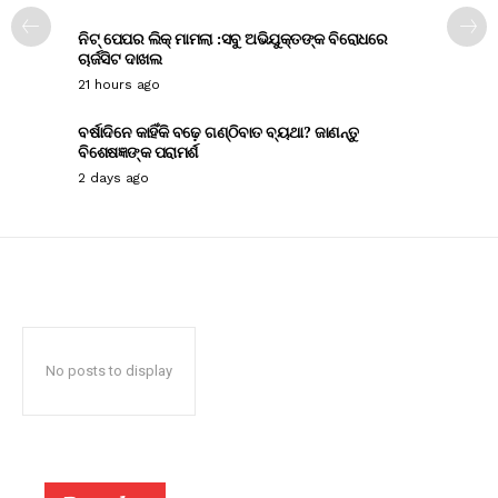
ନିଟ୍ ପେପର ଲିକ୍ ମାମଲା :ସବୁ ଅଭିଯୁକ୍ତଙ୍କ ବିରୋଧରେ
ଚାର୍ଜସିଟ ଦାଖଲ
21 hours ago
ବର୍ଷାଦିନେ କାହିଁକି ବଢ଼େ ଗଣ୍ଠିବାତ ବ୍ୟଥା? ଜାଣନ୍ତୁ
ବିଶେଷଜ୍ଞଙ୍କ ପରାମର୍ଶ
2 days ago
No posts to display