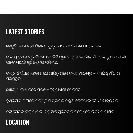
LATEST STORIES
ତେଜୁଛି ରେଭେନ୍ସା ବିବାଦ : ମୁଖ୍ୟ ଫାଟକ ଆଗରେ ଆନ୍ଦୋଳନ
ଜାତୀୟ ହସ୍ତତନ୍ତ ଦିବସ :୪୦ କିମି ଦୂରରେ ଥିବା କର୍ଡୋଲା ଗାଁ ଏବେ ବୁଣାକାର ଗାଁ
ଭାବେ ପାଇଛି ସ୍ବତନ୍ତ୍ର ପରିଚୟ
ଲଗ୍ନ ନିର୍ଣ୍ଣୟ ହେବା ପରେ ଆଜିଠୁ ଘରେ ଘରେ ଆରମ୍ଭ ହୋଇଛି ନୁଆଁଖାଇ
ପ୍ରସ୍ତୁତି
ଖୋଲା ଆକାଶ ତଳେ ପଡିଛି ଏକ୍ସପାଏରୀ ମେଡିସିନ
ଦୁଷ୍କର୍ମ ମାମଲାରେ ବରିଷ୍ଠ ସାମ୍ଵାଦିକ ତରୁଣ ତେଜପାଲ ଦୋଷୀ ସାବ୍ୟସ୍ତ
ନିଟ୍ ପେପର ଲିକ୍ ମାମଲା :ସବୁ ଅଭିଯୁକ୍ତଙ୍କ ବିରୋଧରେ ଚାର୍ଜସିଟ ଦାଖଲ
LOCATION