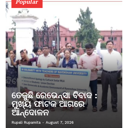
Popular
ତେଜୁଛି ରେଭେନ୍ସା ବିବାଦ :
ମୁଖ୍ୟ ଫାଟକ ଆଗରେ
ଆନ୍ଦୋଳନ
Rupali Rupamita
-
August 7, 2026