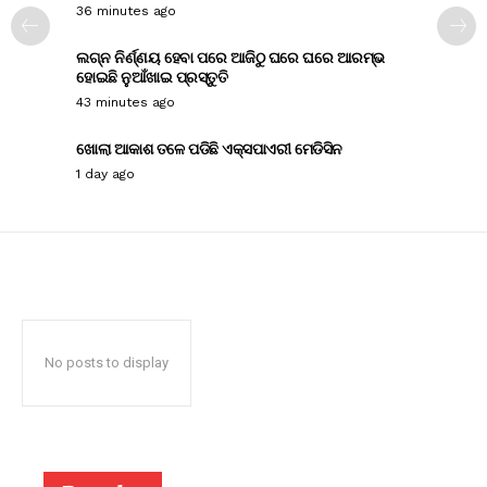
36 minutes ago
ଲଗ୍ନ ନିର୍ଣ୍ଣୟ ହେବା ପରେ ଆଜିଠୁ ଘରେ ଘରେ ଆରମ୍ଭ
ହୋଇଛି ନୁଆଁଖାଇ ପ୍ରସ୍ତୁତି
43 minutes ago
ଖୋଲା ଆକାଶ ତଳେ ପଡିଛି ଏକ୍ସପାଏରୀ ମେଡିସିନ
1 day ago
No posts to display