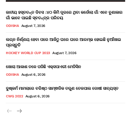
ଜାତୀୟ ହସ୍ତତନ୍ତ ଦିବସ :୪୦ କିମି ଦୂରରେ ଥିବା କର୍ଡୋଲା ଗାଁ ଏବେ ବୁଣାକାର
ଗାଁ ଭାବେ ପାଇଛି ସ୍ବତନ୍ତ୍ର ପରିଚୟ
ODISHA
August 7, 2026
ଲଗ୍ନ ନିର୍ଣ୍ଣୟ ହେବା ପରେ ଆଜିଠୁ ଘରେ ଘରେ ଆରମ୍ଭ ହୋଇଛି ନୁଆଁଖାଇ
ପ୍ରସ୍ତୁତି
HOCKEY WORLD CUP 2023
August 7, 2026
ଖୋଲା ଆକାଶ ତଳେ ପଡିଛି ଏକ୍ସପାଏରୀ ମେଡିସିନ
ODISHA
August 6, 2026
ଦୁଷ୍କର୍ମ ମାମଲାରେ ବରିଷ୍ଠ ସାମ୍ଵାଦିକ ତରୁଣ ତେଜପାଲ ଦୋଷୀ ସାବ୍ୟସ୍ତ
CWG 2022
August 6, 2026