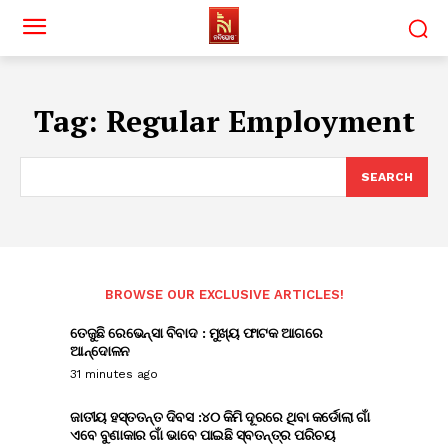
Tag:
Regular Employment
SEARCH
BROWSE OUR EXCLUSIVE ARTICLES!
ତେଜୁଛି ରେଭେନ୍ସା ବିବାଦ : ମୁଖ୍ୟ ଫାଟକ ଆଗରେ
ଆନ୍ଦୋଳନ
31 minutes ago
ଜାତୀୟ ହସ୍ତତନ୍ତ ଦିବସ :୪୦ କିମି ଦୂରରେ ଥିବା କର୍ଡୋଲା ଗାଁ
ଏବେ ବୁଣାକାର ଗାଁ ଭାବେ ପାଇଛି ସ୍ବତନ୍ତ୍ର ପରିଚୟ