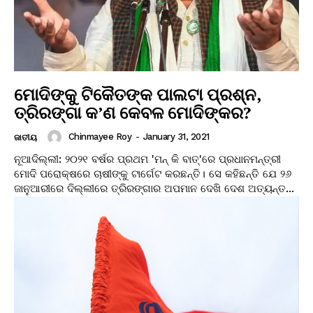
ମୋଦିଙ୍କୁ ଟିକୈତଙ୍କ ପାଲଟା ପ୍ରଶ୍ନ,
ତ୍ରିରଙ୍ଗା କ’ଣ କେବଳ ମୋଦିଙ୍କର?
Chinmayee Roy
-
January 31, 2021
ଜାତୀୟ
ନୂଆଦିଲ୍ଲୀ: ୨୦୨୧ ବର୍ଷର ପ୍ରଥମ 'ମନ୍‌ କି ବାତ୍‌'ରେ ପ୍ରଧାନମନ୍ତ୍ରୀ
ମୋଦି ପରୋକ୍ଷରେ ଚାଷୀଙ୍କୁ ଟାର୍ଗେଟ କରଛନ୍ତି। ସେ କହିଛନ୍ତି ଯେ ୨୬
ଜାନୁଆରୀରେ ଦିଲ୍ଲୀରେ ତ୍ରିରଙ୍ଗାର ଅପମାନ ଦେଖି ଦେଶ ଅତ୍ୟନ୍ତ...