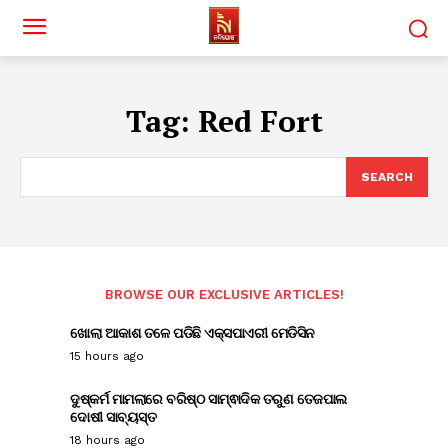
Tag:
Red Fort
SEARCH
BROWSE OUR EXCLUSIVE ARTICLES!
ଖୋଲା ଆକାଶ ତଳେ ପଡିଛି ଏକ୍ସପାଏରୀ ମେଡିସିନ
15 hours ago
ଦୁଷ୍କର୍ମ ମାମଲାରେ ବରିଷ୍ଠ ସାମ୍ଵାଦିକ ତରୁଣ ତେଜପାଲ
ଦୋଷୀ ସାବ୍ୟସ୍ତ
18 hours ago