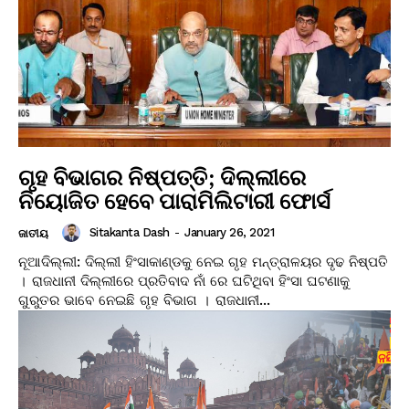
ଗୃହ ବିଭାଗର ନିଷ୍ପତ୍ତି; ଦିଲ୍ଲୀରେ
ନିୟୋଜିତ ହେବେ ପାରାମିଲିଟାରୀ ଫୋର୍ସ
Sitakanta Dash
-
January 26, 2021
ଜାତୀୟ
ନୂଆଦିଲ୍ଲୀ: ଦିଲ୍ଲୀ ହିଂସାକାଣ୍ଡକୁ ନେଇ ଗୃହ ମନ୍ତ୍ରାଳୟର ଦୃଢ ନିଷ୍ପତି
। ରାଜଧାନୀ ଦିଲ୍ଲୀରେ ପ୍ରତିବାଦ ନାଁ ରେ ଘଟିଥିବା ହିଂସା ଘଟଣାକୁ
ଗୁରୁତର ଭାବେ ନେଇଛି ଗୃହ ବିଭାଗ । ରାଜଧାନୀ...