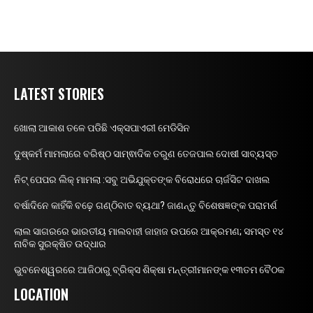
LATEST STORIES
ଖୋଲା ଆକାଶ ତଳେ ପଡିଛି ଏକ୍ସପାଏରୀ ମେଡିସିନ
ଦୁଷ୍କର୍ମ ମାମଲାରେ ବରିଷ୍ଠ ସାମ୍ଵାଦିକ ତରୁଣ ତେଜପାଲ ଦୋଷୀ ସାବ୍ୟସ୍ତ
ନିଟ୍ ପେପର ଲିକ୍ ମାମଲା :ସବୁ ଅଭିଯୁକ୍ତଙ୍କ ବିରୋଧରେ ଚାର୍ଜସିଟ ଦାଖଲ
ବର୍ଷାଦିନେ କାହିଁକି ବଢ଼େ ଗଣ୍ଠିବାତ ବ୍ୟଥା? ଜାଣନ୍ତୁ ବିଶେଷଜ୍ଞଙ୍କ ପରାମର୍ଶ
ଲାଲ ସାଗରରେ ଭାରତୀୟ ମାଲବାହୀ ଜାହାଜ ଉପରେ ଆକ୍ରମଣ; ସମସ୍ତ ୧୪
ନାବିକ ସୁରକ୍ଷିତ ଉଦ୍ଧାର
ଭୁବନେଶ୍ୱରରେ ଆଜିଠାରୁ ବ୍ରିକ୍ସ ଶିକ୍ଷା ମନ୍ତ୍ରୀମାନଙ୍କ ୧୩ତମ ବୈଠକ
LOCATION