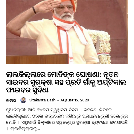
ଲାଲକିଲ୍ଲାରେ ମୋଦିଙ୍କ ଘୋଷଣା: ନୂତନ
ସାଇବର ସୁରକ୍ଷା ସହ ପ୍ରତି ଗାଁକୁ ଅପ୍ଟିକାଲ
ଫାଇବର ସୁବିଧା
Sitakanta Dash
-
August 15, 2020
ଜାତୀୟ
ନୂଆଦିଲ୍ଲୀ: ଆଜି ୭୪ତମ ସ୍ୱାଧିନତା ଦିବସ । କଟକଣା ଭିତରେ
ଲାଲକିଲ୍ଲାରେ ପତାକା ଉତ୍ତୋଳନ କରିଛନ୍ତି ପ୍ରଧାନମନ୍ତ୍ରୀ ନରେନ୍ଦ୍ର
ମୋଦି । ଏଥିପାଇଁ ଦିଲ୍ଲୀରେ ସ୍ୱତନ୍ତ୍ର ସୁରକ୍ଷା ବ୍ୟବସ୍ଥା କରାଯାଇଛି
। ଲାଲକିଲ୍ଲାଠାରୁ...