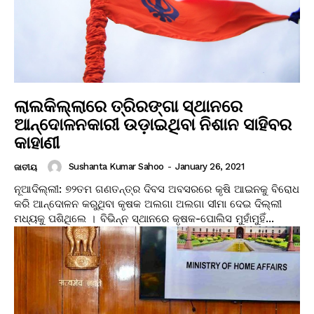
ଲାଲକିଲ୍ଲାରେ ତ୍ରିରଙ୍ଗା ସ୍ଥାନରେ
ଆନ୍ଦୋଳନକାରୀ ଉଡ଼ାଇଥିବା ନିଶାନ ସାହିବର
କାହାଣୀ
Sushanta Kumar Sahoo
-
January 26, 2021
ଜାତୀୟ
ନୂଆଦିଲ୍ଲୀ: ୭୨ତମ ଗଣତନ୍ତ୍ର ଦିବସ ଅବସରରେ କୃଷି ଆଇନକୁ ବିରୋଧ
କରି ଆନ୍ଦୋଳନ କରୁଥିବା କୃଷକ ଅଲଗା ଅଲଗା ସୀମା ଦେଇ ଦିଲ୍ଲୀ
ମଧ୍ୟକୁ ପଶିଥିଲେ । ବିଭିନ୍ନ ସ୍ଥାନରେ କୃଷକ-ପୋଲିସ ମୁହାଁମୁହିଁ...