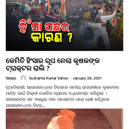
କେମିତି ହିଂସାର ରୂପ ନେଲା କୃଷକଙ୍କ
ଟ୍ରାକ୍ଟର ରାଲି ?
Sushanta Kumar Sahoo
-
January 26, 2021
ଅପରାଧ
ନୂଆଦିଲ୍ଲୀ: ସାଧାରଣତନ୍ତ୍ର ଦିବସରେ ଜାତୀୟ ରାଜଧାନୀରେ କୃଷକଙ୍କ
ମାର୍ଚ୍ଚ ପାଇଁ ଦିଲ୍ଲୀ ପୋଲିସ ବ୍ୟାପକ ବନ୍ଦୋବସ୍ତ କରିଥିଲା ।
ସରକାରଙ୍କ ସହ ଏକାଧିକ ବାର ଆଲୋଚନା ପରେ ଚାଷୀ କହିଥିଲେ
ସାଧାରଣତନ୍ତ୍ର ଦିବସ...