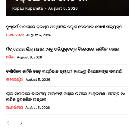
Rupali Rupamita
-
August 6, 2026
ଦୁଷ୍କର୍ମ ମାମଲାରେ ବରିଷ୍ଠ ସାମ୍ଵାଦିକ ତରୁଣ ତେଜପାଲ ଦୋଷୀ ସାବ୍ୟସ୍ତ
CWG 2022
August 6, 2026
ନିଟ୍ ପେପର ଲିକ୍ ମାମଲା :ସବୁ ଅଭିଯୁକ୍ତଙ୍କ ବିରୋଧରେ ଚାର୍ଜସିଟ ଦାଖଲ
ଓଡ଼ିଶା
August 6, 2026
ବର୍ଷାଦିନେ କାହିଁକି ବଢ଼େ ଗଣ୍ଠିବାତ ବ୍ୟଥା? ଜାଣନ୍ତୁ ବିଶେଷଜ୍ଞଙ୍କ ପରାମର୍ଶ
ଜୀବନଚର୍ଯ୍ୟା
August 5, 2026
ଲାଲ ସାଗରରେ ଭାରତୀୟ ମାଲବାହୀ ଜାହାଜ ଉପରେ ଆକ୍ରମଣ; ସମସ୍ତ ୧୪
ନାବିକ ସୁରକ୍ଷିତ ଉଦ୍ଧାର
ଅନ୍ତର୍ଜାତୀୟ
August 5, 2026