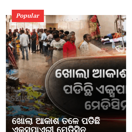
Popular
ଖୋଲା ଆକାଶ ତଳେ ପଡିଛି
ଏକ୍ସପାଏରୀ ମେଡିସିନ