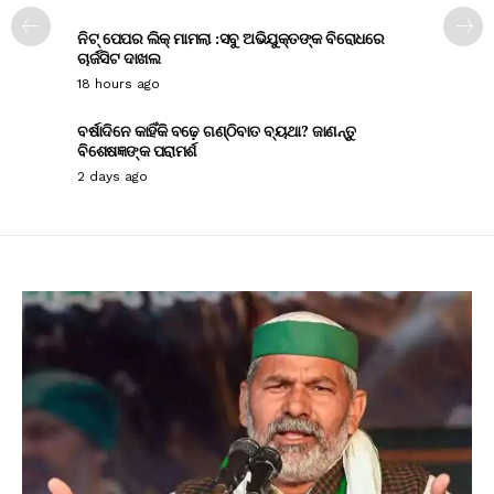
ନିଟ୍ ପେପର ଲିକ୍ ମାମଲା :ସବୁ ଅଭିଯୁକ୍ତଙ୍କ ବିରୋଧରେ
ଚାର୍ଜସିଟ ଦାଖଲ
18 hours ago
ବର୍ଷାଦିନେ କାହିଁକି ବଢ଼େ ଗଣ୍ଠିବାତ ବ୍ୟଥା? ଜାଣନ୍ତୁ
ବିଶେଷଜ୍ଞଙ୍କ ପରାମର୍ଶ
2 days ago