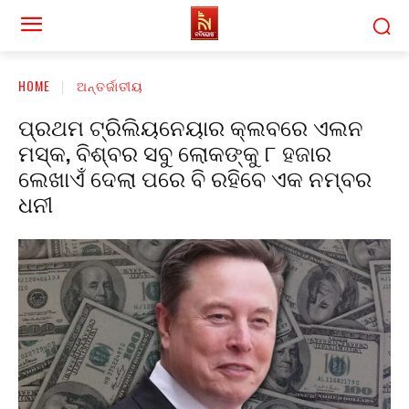
HOME
ଅନ୍ତର୍ଜାତୀୟ
ପ୍ରଥମ ଟ୍ରିଲିୟନେୟାର କ୍ଲବରେ ଏଲନ
ମସ୍କ, ବିଶ୍ବର ସବୁ ଲୋକଙ୍କୁ ୮ ହଜାର
ଲେଖାଏଁ ଦେଲା ପରେ ବି ରହିବେ ଏକ ନମ୍ବର
ଧନୀ