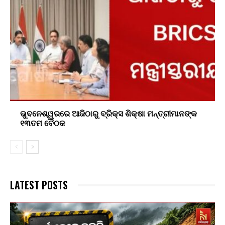
ଭୁବନେଶ୍ୱରରେ ଆଜିଠାରୁ ବ୍ରିକ୍ସ ଶିକ୍ଷା ମନ୍ତ୍ରୀମାନଙ୍କ
୧୩ତମ ବୈଠକ
LATEST POSTS