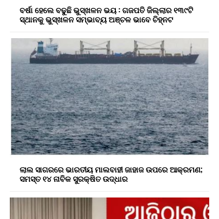
ବର୍ଷା ହେଲେ ବଢୁଛି ଭୁସ୍ଖଳନ ଭୟ : ଗଜପତି ଜିଲ୍ଲାର ୧୩୯ଟି
ସ୍ଥାନକୁ ଭୁସ୍ଖଳନ ସମ୍ଭାବ୍ୟ ଅଞ୍ଚଳ ଭାବେ ଚିହ୍ନଟ
ଲାଲ ସାଗରରେ ଭାରତୀୟ ମାଲବାହୀ ଜାହାଜ ଉପରେ ଆକ୍ରମଣ;
ସମସ୍ତ ୧୪ ନାବିକ ସୁରକ୍ଷିତ ଉଦ୍ଧାର