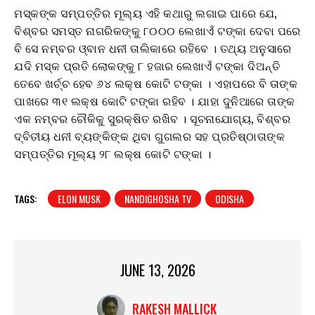
ମସ୍କଙ୍କ ସମ୍ପତ୍ତିର ମୂଲ୍ୟ ଏହି କଥାରୁ ଲଗାଇ ପାରେ ଯେ,
ବିଶ୍ବର ସମସ୍ତ ନାଗରିକଙ୍କୁ ୮୦୦୦ ଲେଖାଏଁ ଟଙ୍କା ଦେବା ପରେ
ବି ସେ ନମ୍ବର ଓ୍ବାନ ଧନୀ ତାଲିକାରେ ରହିବେ । ତଥ୍ୟ ଅନୁସାରେ
ଯଦି ମସ୍କ ପ୍ରତି ଲୋକଙ୍କୁ ୮ ହଜାର ଲେଖାଏଁ ଟଙ୍କା ଦିଅନ୍ତି
ତେବେ ଖର୍ଚ୍ଚ ହେବ ୬୪ ଲକ୍ଷ କୋଟି ଟଙ୍କା । ଏହାପରେ ବି ତାଙ୍କ
ପାଖରେ ୩୧ ଲକ୍ଷ କୋଟି ଟଙ୍କା ରହିବ । ଯାହା ଦୁନିଆରେ ତାଙ୍କ
ଏକ ନମ୍ବର ଚୌକିକୁ ସୁରକ୍ଷିତ ରଖିବ । ସୂଚନାଯୋଗ୍ୟ, ବିଶ୍ବର
ଦ୍ବିତୀୟ ଧନୀ ବ୍ୟଙ୍କିଙ୍କ ଥିବା ଗୁଗଲର ସହ ପ୍ରତିଷ୍ଠାତାଙ୍କ
ସମ୍ପତ୍ତିର ମୂଲ୍ୟ ୨୮ ଲକ୍ଷ କୋଟି ଟଙ୍କା ।
TAGS:
ELON MUSK
NANDIGHOSHA TV
ODISHA
JUNE 13, 2026
RAKESH MALLICK