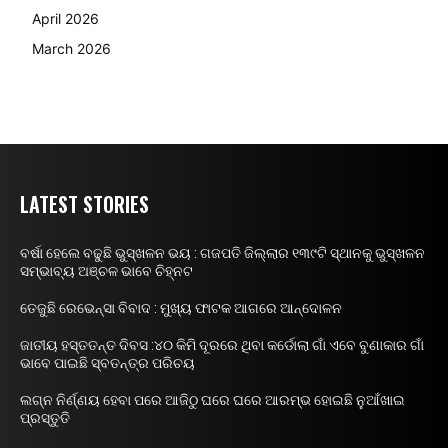
April 2026
March 2026
LATEST STORIES
ବର୍ଷା ହେଲେ ବଢୁଛି ଭୁସ୍ଖଳନ ଭୟ : ଗଜପତି ଜିଲ୍ଲାର ୧୩୯ଟି ସ୍ଥାନକୁ ଭୁସ୍ଖଳନ
ସମ୍ଭାବ୍ୟ ଅଞ୍ଚଳ ଭାବେ ଚିହ୍ନଟ
ତେଜୁଛି ରେଭେନ୍ସା ବିବାଦ : ମୁଖ୍ୟ ଫାଟକ ଆଗରେ ଆନ୍ଦୋଳନ
ଜାତୀୟ ହସ୍ତତନ୍ତ ଦିବସ :୪୦ କିମି ଦୂରରେ ଥିବା କର୍ଡୋଲା ଗାଁ ଏବେ ବୁଣାକାର ଗାଁ
ଭାବେ ପାଇଛି ସ୍ବତନ୍ତ୍ର ପରିଚୟ
ଲଗ୍ନ ନିର୍ଣ୍ଣୟ ହେବା ପରେ ଆଜିଠୁ ଘରେ ଘରେ ଆରମ୍ଭ ହୋଇଛି ନୁଆଁଖାଇ
ପ୍ରସ୍ତୁତି