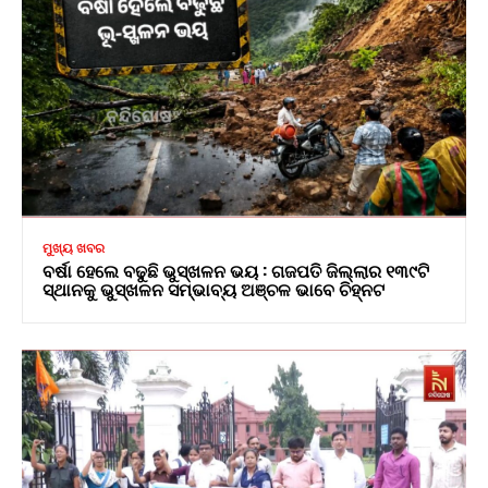
ମୁଖ୍ୟ ଖବର
ବର୍ଷା ହେଲେ ବଢୁଛି ଭୁସ୍ଖଳନ ଭୟ : ଗଜପତି ଜିଲ୍ଲାର ୧୩୯ଟି
ସ୍ଥାନକୁ ଭୁସ୍ଖଳନ ସମ୍ଭାବ୍ୟ ଅଞ୍ଚଳ ଭାବେ ଚିହ୍ନଟ