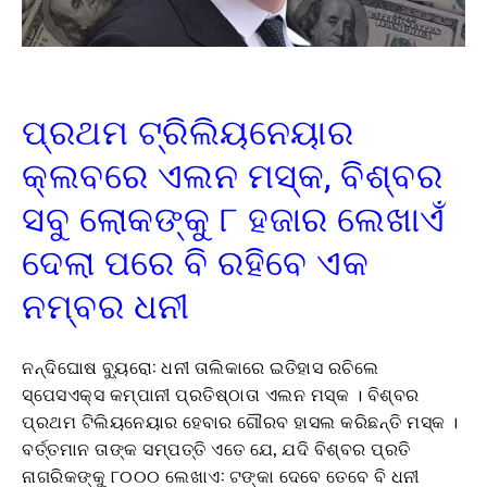
ପ୍ରଥମ ଟ୍ରିଲିୟନେୟାର
କ୍ଲବରେ ଏଲନ ମସ୍କ, ବିଶ୍ବର
ସବୁ ଲୋକଙ୍କୁ ୮ ହଜାର ଲେଖାଏଁ
ଦେଲା ପରେ ବି ରହିବେ ଏକ
ନମ୍ବର ଧନୀ
ନନ୍ଦିଘୋଷ ବ୍ୟୁରୋ: ଧନୀ ତାଲିକାରେ ଇତିହାସ ରଚିଲେ
ସ୍ପେସଏକ୍ସ କମ୍ପାନୀ ପ୍ରତିଷ୍ଠାତା ଏଲନ ମସ୍କ । ବିଶ୍ବର
ପ୍ରଥମ ଟିଲିୟନେୟାର ହେବାର ଗୌରବ ହାସଲ କରିଛନ୍ତି ମସ୍କ ।
ବର୍ତ୍ତମାନ ତାଙ୍କ ସମ୍ପତ୍ତି ଏତେ ଯେ, ଯଦି ବିଶ୍ବର ପ୍ରତି
ନାଗରିକଙ୍କୁ ୮୦୦୦ ଲେଖାଏ: ଟଙ୍କା ଦେବେ ତେବେ ବି ଧନୀ