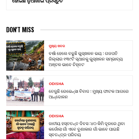
ହୋଇଛି ନୁଆଁଖାଇ ପ୍ରସ୍ତୁତି
DON'T MISS
ମୁଖ୍ୟ ଖବର
ବର୍ଷା ହେଲେ ବଢୁଛି ଭୁସ୍ଖଳନ ଭୟ : ଗଜପତି
ଜିଲ୍ଲାର ୧୩୯ଟି ସ୍ଥାନକୁ ଭୁସ୍ଖଳନ ସମ୍ଭାବ୍ୟ
ଅଞ୍ଚଳ ଭାବେ ଚିହ୍ନଟ
ODISHA
ତେଜୁଛି ରେଭେନ୍ସା ବିବାଦ : ମୁଖ୍ୟ ଫାଟକ ଆଗରେ
ଆନ୍ଦୋଳନ
ODISHA
ଜାତୀୟ ହସ୍ତତନ୍ତ ଦିବସ :୪୦ କିମି ଦୂରରେ ଥିବା
କର୍ଡୋଲା ଗାଁ ଏବେ ବୁଣାକାର ଗାଁ ଭାବେ ପାଇଛି
ସ୍ବତନ୍ତ୍ର ପରିଚୟ