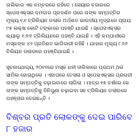
ତାଲିକାର ଏକ ନମ୍ବରରେ ରହିବେ । ସେୟାର ବଜାରରେ
ସ୍ପେସଏକ୍ସର ଦମଦାର ପ୍ରଦର୍ଶନ ପରେ ତାଙ୍କ ସମ୍ପତ୍ତିର
ମୂଲ୍ୟ ୧.୧ ଟ୍ରିଲିୟନ ଡଲାର ଅର୍ଥଶତ ଭାରତୀୟ ମୂଦ୍ରାରେ ପ୍ରାୟ
୯୫ ଲକ୍ଷ କୋଟି ଟଙ୍କାରେ ପହଞ୍ଚି ଯାଇଛି । ସ୍ପେସଏକ୍ସର
ଭ୍ୟାଲୁ ୧.୭୭ ଟ୍ରିଲିୟନରେ ପହଞ୍ଚି ଯାଇଛି । ଏହି କମ୍ପାନୀରେ
ମସ୍କଙ୍କ ୪୨ ପ୍ରତିଶତ ଭାଗିଦାରୀ ରହିଛି । ଯାହାର ମୂଲ୍ୟ ୮୬୬
ବିଲିୟନ ଡଲାରରେ ପହଞ୍ଚିଯାଇଛି ।
ସୂଚନାଯୋଗ୍ୟ, ୨୦୧୧ରେ ମସ୍କ ଧନୀ ତାଲିକାରେ ପ୍ରଥମ ଥର
ସାମିଲ ହୋଇଥିଲେ । ଏହାପରେ ଟେସଲା ଓ ସ୍ପେସଏକ୍ସର ପ୍ରଗତୀ
ତାଙ୍କ ସମ୍ପତ୍ତିକୁ ବଢ଼ାଇବାରେ ଲାଗିଲା । ମାତ୍ର ୧୫ ବର୍ଷରେ ସେ
ତାଙ୍କ ସମ୍ପତ୍ତିକୁ ତିନିଗୁଣା ବଢ଼ାଇବା ସହ ଟ୍ରିଲିୟନ ଡଲାରରେ
ପହଞ୍ଚାଇ ଦେଇଛନ୍ତି ।
ବିଶ୍ବର ପ୍ରତି ଲୋକଙ୍କୁ ଦେଇ ପାରିବେ
୮ ହଜାର