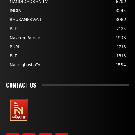
NANDIGHOSHA TV
5792
INDIA
3265
BHUBANESWAR
3062
BJD
2125
Naveen Patnaik
1903
PURI
1718
BJP
1618
NandighoshaTv
1584
CONTACT US