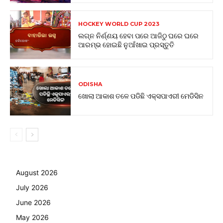
HOCKEY WORLD CUP 2023
ଲଗ୍ନ ନିର୍ଣ୍ଣୟ ହେବା ପରେ ଆଜିଠୁ ଘରେ ଘରେ
ଆରମ୍ଭ ହୋଇଛି ନୁଆଁଖାଇ ପ୍ରସ୍ତୁତି
ODISHA
ଖୋଲା ଆକାଶ ତଳେ ପଡିଛି ଏକ୍ସପାଏରୀ ମେଡିସିନ
August 2026
July 2026
June 2026
May 2026