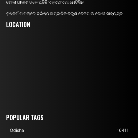
ଖୋଲା ଆକାଶ ତଳେ ପଡିଛି ଏକ୍ସପାଏରୀ ମେଡିସିନ
ଦୁଷ୍କର୍ମ ମାମଲାରେ ବରିଷ୍ଠ ସାମ୍ଵାଦିକ ତରୁଣ ତେଜପାଲ ଦୋଷୀ ସାବ୍ୟସ୍ତ
LOCATION
POPULAR TAGS
Odisha
16411