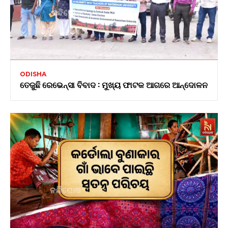
ODISHA
ତେଜୁଛି ରେଭେନ୍ସା ବିବାଦ : ମୁଖ୍ୟ ଫାଟକ ଆଗରେ ଆନ୍ଦୋଳନ