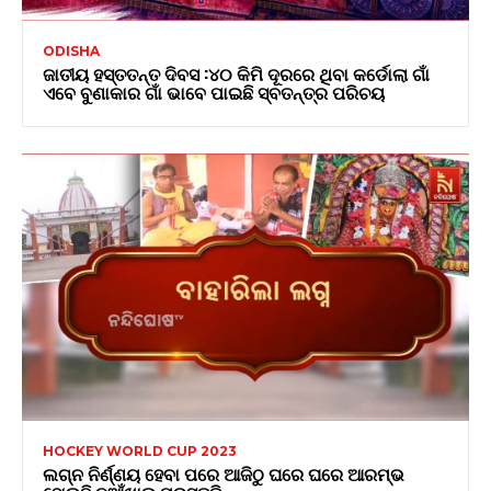
ODISHA
ଜାତୀୟ ହସ୍ତତନ୍ତ ଦିବସ :୪୦ କିମି ଦୂରରେ ଥିବା କର୍ଡୋଲା ଗାଁ
ଏବେ ବୁଣାକାର ଗାଁ ଭାବେ ପାଇଛି ସ୍ବତନ୍ତ୍ର ପରିଚୟ
HOCKEY WORLD CUP 2023
ଲଗ୍ନ ନିର୍ଣ୍ଣୟ ହେବା ପରେ ଆଜିଠୁ ଘରେ ଘରେ ଆରମ୍ଭ