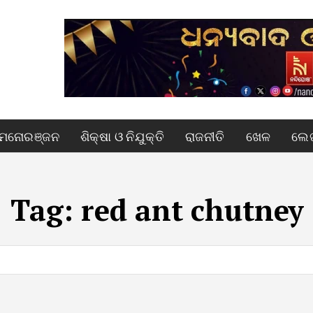
ମନୋରଞ୍ଜନ
ଶିକ୍ଷା ଓ ନିଯୁକ୍ତି
ରାଜନୀତି
ଖେଳ
ଲେଖ
Tag:
red ant chutney