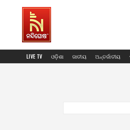
LIVE TV
ଓଡ଼ିଶା
ଜାତୀୟ
ଅନ୍ତର୍ଜାତୀୟ