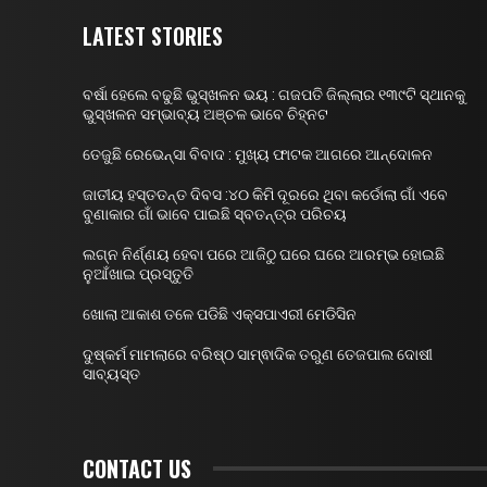
LATEST STORIES
ବର୍ଷା ହେଲେ ବଢୁଛି ଭୁସ୍ଖଳନ ଭୟ : ଗଜପତି ଜିଲ୍ଲାର ୧୩୯ଟି ସ୍ଥାନକୁ
ଭୁସ୍ଖଳନ ସମ୍ଭାବ୍ୟ ଅଞ୍ଚଳ ଭାବେ ଚିହ୍ନଟ
ତେଜୁଛି ରେଭେନ୍ସା ବିବାଦ : ମୁଖ୍ୟ ଫାଟକ ଆଗରେ ଆନ୍ଦୋଳନ
ଜାତୀୟ ହସ୍ତତନ୍ତ ଦିବସ :୪୦ କିମି ଦୂରରେ ଥିବା କର୍ଡୋଲା ଗାଁ ଏବେ
ବୁଣାକାର ଗାଁ ଭାବେ ପାଇଛି ସ୍ବତନ୍ତ୍ର ପରିଚୟ
ଲଗ୍ନ ନିର୍ଣ୍ଣୟ ହେବା ପରେ ଆଜିଠୁ ଘରେ ଘରେ ଆରମ୍ଭ ହୋଇଛି
ନୁଆଁଖାଇ ପ୍ରସ୍ତୁତି
ଖୋଲା ଆକାଶ ତଳେ ପଡିଛି ଏକ୍ସପାଏରୀ ମେଡିସିନ
ଦୁଷ୍କର୍ମ ମାମଲାରେ ବରିଷ୍ଠ ସାମ୍ଵାଦିକ ତରୁଣ ତେଜପାଲ ଦୋଷୀ
ସାବ୍ୟସ୍ତ
CONTACT US