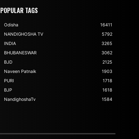
POPULAR TAGS
Odisha
16411
NANDIGHOSHA TV
5792
INDIA
3265
BHUBANESWAR
3062
BJD
2125
Naveen Patnaik
1903
PURI
1718
BJP
1618
NandighoshaTv
1584