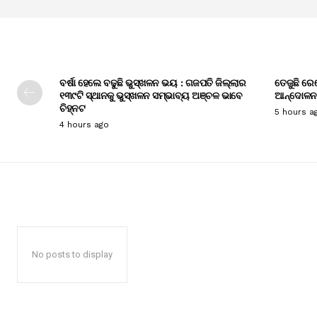
ବର୍ଷା ହେଲେ ବଢୁଛି ଭୁସ୍ଖଳନ ଭୟ : ଗଜପତି ଜିଲ୍ଲାର
ତେଜୁଛି ରେ
୧୩୯ଟି ସ୍ଥାନକୁ ଭୁସ୍ଖଳନ ସମ୍ଭାବ୍ୟ ଅଞ୍ଚଳ ଭାବେ
ଆନ୍ଦୋଳନ
ଚିହ୍ନଟ
5 hours a
4 hours ago
No posts to display