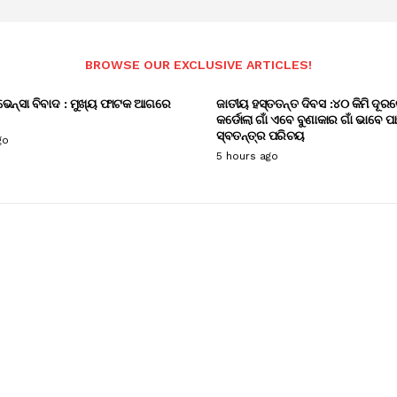
BROWSE OUR EXCLUSIVE ARTICLES!
ଭେନ୍ସା ବିବାଦ : ମୁଖ୍ୟ ଫାଟକ ଆଗରେ
ଜାତୀୟ ହସ୍ତତନ୍ତ ଦିବସ :୪୦ କିମି ଦୂରର
କର୍ଡୋଲା ଗାଁ ଏବେ ବୁଣାକାର ଗାଁ ଭାବେ ପ
ସ୍ବତନ୍ତ୍ର ପରିଚୟ
go
5 hours ago