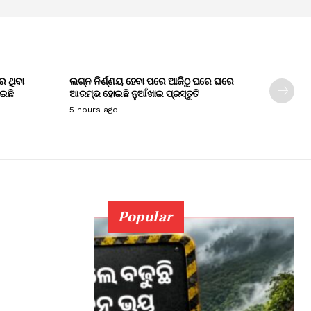
େ ଥିବା
ଲଗ୍ନ ନିର୍ଣ୍ଣୟ ହେବା ପରେ ଆଜିଠୁ ଘରେ ଘରେ
ାଇଛି
ଆରମ୍ଭ ହୋଇଛି ନୁଆଁଖାଇ ପ୍ରସ୍ତୁତି
5 hours ago
Popular