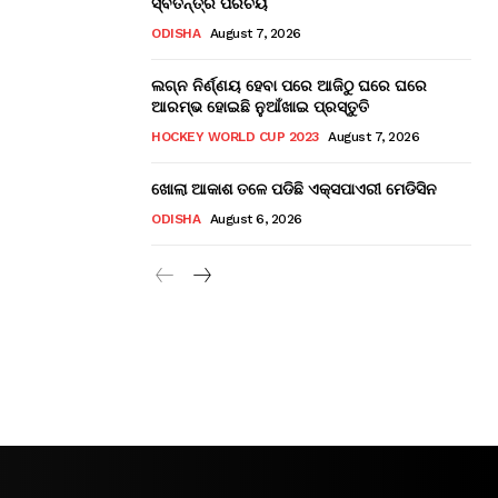
ସ୍ବତନ୍ତ୍ର ପରିଚୟ
ODISHA
August 7, 2026
ଲଗ୍ନ ନିର୍ଣ୍ଣୟ ହେବା ପରେ ଆଜିଠୁ ଘରେ ଘରେ
ଆରମ୍ଭ ହୋଇଛି ନୁଆଁଖାଇ ପ୍ରସ୍ତୁତି
HOCKEY WORLD CUP 2023
August 7, 2026
ଖୋଲା ଆକାଶ ତଳେ ପଡିଛି ଏକ୍ସପାଏରୀ ମେଡିସିନ
ODISHA
August 6, 2026