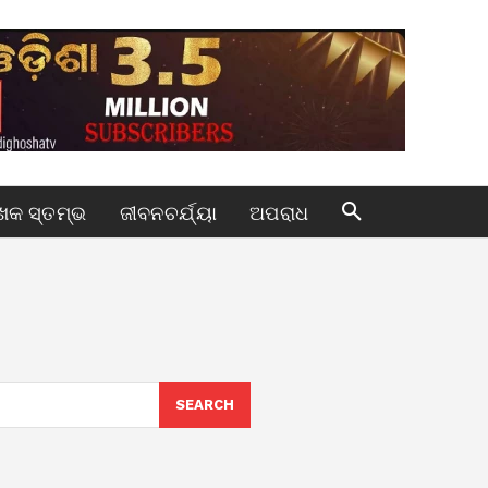
କ ସ୍ତମ୍ଭ
ଜୀବନଚର୍ଯ୍ୟା
ଅପରାଧ
SEARCH