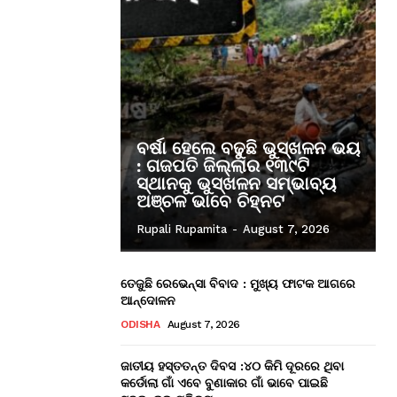
ବର୍ଷା ହେଲେ ବଢୁଛି ଭୁସ୍ଖଳନ ଭୟ
: ଗଜପତି ଜିଲ୍ଲାର ୧୩୯ଟି
ସ୍ଥାନକୁ ଭୁସ୍ଖଳନ ସମ୍ଭାବ୍ୟ
ଅଞ୍ଚଳ ଭାବେ ଚିହ୍ନଟ
Rupali Rupamita
-
August 7, 2026
ତେଜୁଛି ରେଭେନ୍ସା ବିବାଦ : ମୁଖ୍ୟ ଫାଟକ ଆଗରେ
ଆନ୍ଦୋଳନ
ODISHA
August 7, 2026
ଜାତୀୟ ହସ୍ତତନ୍ତ ଦିବସ :୪୦ କିମି ଦୂରରେ ଥିବା
କର୍ଡୋଲା ଗାଁ ଏବେ ବୁଣାକାର ଗାଁ ଭାବେ ପାଇଛି