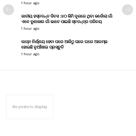
1 hour ago
ଜାତୀୟ ହସ୍ତତନ୍ତ ଦିବସ :୪୦ କିମି ଦୂରରେ ଥିବା କର୍ଡୋଲା ଗାଁ
ଏବେ ବୁଣାକାର ଗାଁ ଭାବେ ପାଇଛି ସ୍ବତନ୍ତ୍ର ପରିଚୟ
1 hour ago
ଲଗ୍ନ ନିର୍ଣ୍ଣୟ ହେବା ପରେ ଆଜିଠୁ ଘରେ ଘରେ ଆରମ୍ଭ
ହୋଇଛି ନୁଆଁଖାଇ ପ୍ରସ୍ତୁତି
1 hour ago
No posts to display