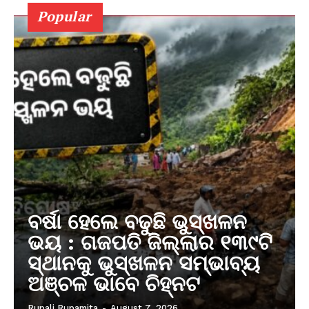
Popular
ବର୍ଷା ହେଲେ ବଢୁଛି ଭୁସ୍ଖଳନ
ଭୟ : ଗଜପତି ଜିଲ୍ଲାର ୧୩୯ଟି
ସ୍ଥାନକୁ ଭୁସ୍ଖଳନ ସମ୍ଭାବ୍ୟ
ଅଞ୍ଚଳ ଭାବେ ଚିହ୍ନଟ
Rupali Rupamita
-
August 7, 2026