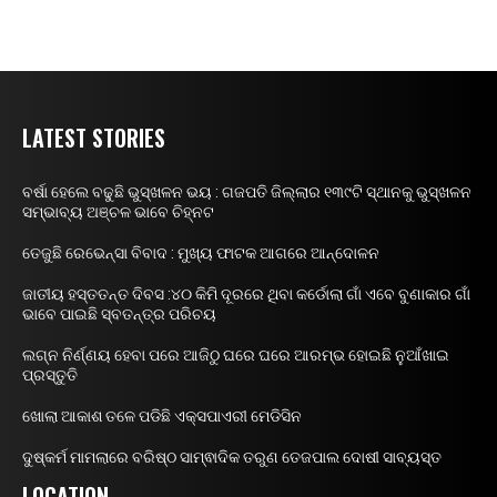
LATEST STORIES
ବର୍ଷା ହେଲେ ବଢୁଛି ଭୁସ୍ଖଳନ ଭୟ : ଗଜପତି ଜିଲ୍ଲାର ୧୩୯ଟି ସ୍ଥାନକୁ ଭୁସ୍ଖଳନ
ସମ୍ଭାବ୍ୟ ଅଞ୍ଚଳ ଭାବେ ଚିହ୍ନଟ
ତେଜୁଛି ରେଭେନ୍ସା ବିବାଦ : ମୁଖ୍ୟ ଫାଟକ ଆଗରେ ଆନ୍ଦୋଳନ
ଜାତୀୟ ହସ୍ତତନ୍ତ ଦିବସ :୪୦ କିମି ଦୂରରେ ଥିବା କର୍ଡୋଲା ଗାଁ ଏବେ ବୁଣାକାର ଗାଁ
ଭାବେ ପାଇଛି ସ୍ବତନ୍ତ୍ର ପରିଚୟ
ଲଗ୍ନ ନିର୍ଣ୍ଣୟ ହେବା ପରେ ଆଜିଠୁ ଘରେ ଘରେ ଆରମ୍ଭ ହୋଇଛି ନୁଆଁଖାଇ
ପ୍ରସ୍ତୁତି
ଖୋଲା ଆକାଶ ତଳେ ପଡିଛି ଏକ୍ସପାଏରୀ ମେଡିସିନ
ଦୁଷ୍କର୍ମ ମାମଲାରେ ବରିଷ୍ଠ ସାମ୍ଵାଦିକ ତରୁଣ ତେଜପାଲ ଦୋଷୀ ସାବ୍ୟସ୍ତ
LOCATION