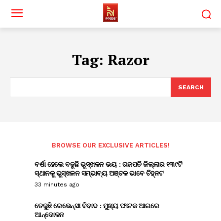
Tag:
Razor
SEARCH
BROWSE OUR EXCLUSIVE ARTICLES!
ବର୍ଷା ହେଲେ ବଢୁଛି ଭୁସ୍ଖଳନ ଭୟ : ଗଜପତି ଜିଲ୍ଲାର ୧୩୯ଟି
ସ୍ଥାନକୁ ଭୁସ୍ଖଳନ ସମ୍ଭାବ୍ୟ ଅଞ୍ଚଳ ଭାବେ ଚିହ୍ନଟ
33 minutes ago
ତେଜୁଛି ରେଭେନ୍ସା ବିବାଦ : ମୁଖ୍ୟ ଫାଟକ ଆଗରେ
ଆନ୍ଦୋଳନ