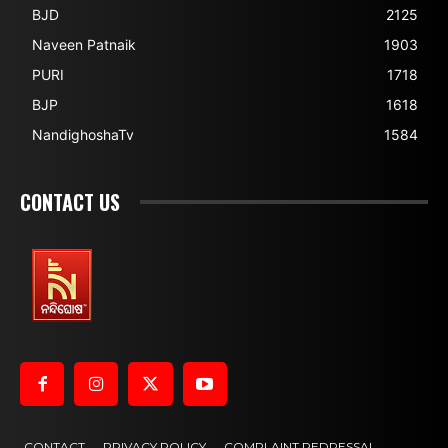
BJD
2125
Naveen Patnaik
1903
PURI
1718
BJP
1618
NandighoshaTv
1584
CONTACT US
CONTACT
PRIVACY POLICY
COMPLAINT REDRESSAL