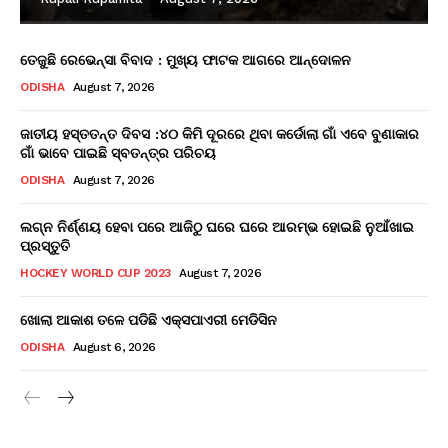
ତେଜୁଛି ରେଭେନ୍ସା ବିବାଦ : ମୁଖ୍ୟ ଫାଟକ ଆଗରେ ଆନ୍ଦୋଳନ
ODISHA
August 7, 2026
ଜାତୀୟ ହସ୍ତତନ୍ତ ଦିବସ :୪୦ କିମି ଦୂରରେ ଥିବା କର୍ଡୋଲା ଗାଁ ଏବେ ବୁଣାକାର
ଗାଁ ଭାବେ ପାଇଛି ସ୍ବତନ୍ତ୍ର ପରିଚୟ
ODISHA
August 7, 2026
ଲଗ୍ନ ନିର୍ଣ୍ଣୟ ହେବା ପରେ ଆଜିଠୁ ଘରେ ଘରେ ଆରମ୍ଭ ହୋଇଛି ନୁଆଁଖାଇ
ପ୍ରସ୍ତୁତି
HOCKEY WORLD CUP 2023
August 7, 2026
ଖୋଲା ଆକାଶ ତଳେ ପଡିଛି ଏକ୍ସପାଏରୀ ମେଡିସିନ
ODISHA
August 6, 2026