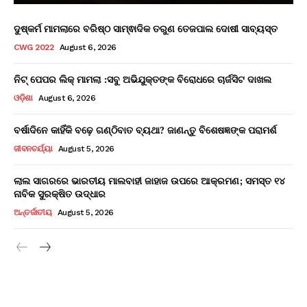
ଦୁଷ୍କର୍ମ ମାମଲାରେ ବରିଷ୍ଠ ସାମ୍ଵାଦିକ ତରୁଣ ତେଜପାଲ ଦୋଷୀ ସାବ୍ୟସ୍ତ
CWG 2022
August 6, 2026
ନିଟ୍ ପେପର ଲିକ୍ ମାମଲା :ସବୁ ଅଭିଯୁକ୍ତଙ୍କ ବିରୋଧରେ ଚାର୍ଜସିଟ ଦାଖଲ
ଓଡ଼ିଶା
August 6, 2026
ବର୍ଷାଦିନେ କାହିଁକି ବଢ଼େ ଗଣ୍ଠିବାତ ବ୍ୟଥା? ଜାଣନ୍ତୁ ବିଶେଷଜ୍ଞଙ୍କ ପରାମର୍ଶ
ଜୀବନଚର୍ଯ୍ୟା
August 5, 2026
ଲାଲ ସାଗରରେ ଭାରତୀୟ ମାଲବାହୀ ଜାହାଜ ଉପରେ ଆକ୍ରମଣ; ସମସ୍ତ ୧୪
ନାବିକ ସୁରକ୍ଷିତ ଉଦ୍ଧାର
ଅନ୍ତର୍ଜାତୀୟ
August 5, 2026