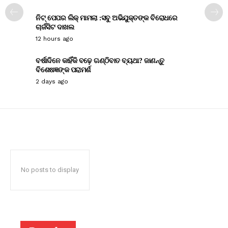
ନିଟ୍ ପେପର ଲିକ୍ ମାମଲା :ସବୁ ଅଭିଯୁକ୍ତଙ୍କ ବିରୋଧରେ
ଚାର୍ଜସିଟ ଦାଖଲ
12 hours ago
ବର୍ଷାଦିନେ କାହିଁକି ବଢ଼େ ଗଣ୍ଠିବାତ ବ୍ୟଥା? ଜାଣନ୍ତୁ
ବିଶେଷଜ୍ଞଙ୍କ ପରାମର୍ଶ
2 days ago
No posts to display