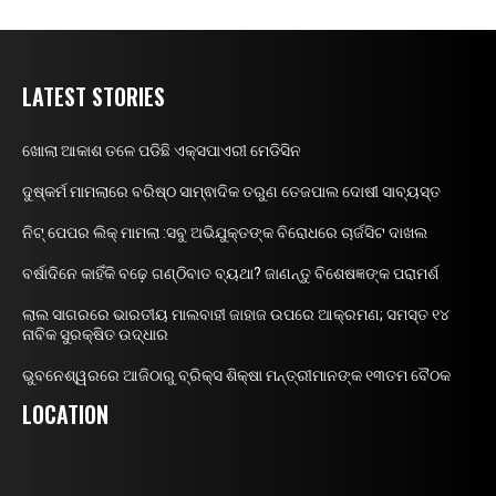
LATEST STORIES
ଖୋଲା ଆକାଶ ତଳେ ପଡିଛି ଏକ୍ସପାଏରୀ ମେଡିସିନ
ଦୁଷ୍କର୍ମ ମାମଲାରେ ବରିଷ୍ଠ ସାମ୍ଵାଦିକ ତରୁଣ ତେଜପାଲ ଦୋଷୀ ସାବ୍ୟସ୍ତ
ନିଟ୍ ପେପର ଲିକ୍ ମାମଲା :ସବୁ ଅଭିଯୁକ୍ତଙ୍କ ବିରୋଧରେ ଚାର୍ଜସିଟ ଦାଖଲ
ବର୍ଷାଦିନେ କାହିଁକି ବଢ଼େ ଗଣ୍ଠିବାତ ବ୍ୟଥା? ଜାଣନ୍ତୁ ବିଶେଷଜ୍ଞଙ୍କ ପରାମର୍ଶ
ଲାଲ ସାଗରରେ ଭାରତୀୟ ମାଲବାହୀ ଜାହାଜ ଉପରେ ଆକ୍ରମଣ; ସମସ୍ତ ୧୪
ନାବିକ ସୁରକ୍ଷିତ ଉଦ୍ଧାର
ଭୁବନେଶ୍ୱରରେ ଆଜିଠାରୁ ବ୍ରିକ୍ସ ଶିକ୍ଷା ମନ୍ତ୍ରୀମାନଙ୍କ ୧୩ତମ ବୈଠକ
LOCATION