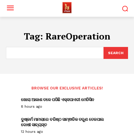
Tag:
RareOperation
SEARCH
BROWSE OUR EXCLUSIVE ARTICLES!
ଖୋଲା ଆକାଶ ତଳେ ପଡିଛି ଏକ୍ସପାଏରୀ ମେଡିସିନ
8 hours ago
ଦୁଷ୍କର୍ମ ମାମଲାରେ ବରିଷ୍ଠ ସାମ୍ଵାଦିକ ତରୁଣ ତେଜପାଲ
ଦୋଷୀ ସାବ୍ୟସ୍ତ
12 hours ago