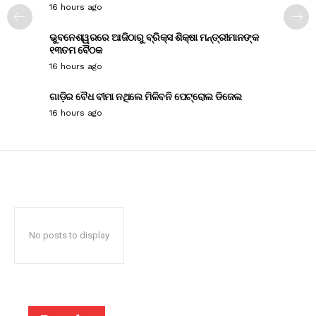
16 hours ago
ଭୁବନେଶ୍ୱରରେ ଆଜିଠାରୁ ବ୍ରିକ୍ସ ଶିକ୍ଷା ମନ୍ତ୍ରୀମାନଙ୍କ
୧୩ତମ ବୈଠକ
16 hours ago
ଗାଡ଼ିର ବୈଧ ବୀମା ନଥିଲେ ମିଳିବନି ପେଟ୍ରୋଲ ଡିଜେଲ
16 hours ago
No posts to display