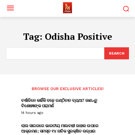
Tag:
Odisha Positive
SEARCH
BROWSE OUR EXCLUSIVE ARTICLES!
ବର୍ଷାଦିନେ କାହିଁକି ବଢ଼େ ଗଣ୍ଠିବାତ ବ୍ୟଥା? ଜାଣନ୍ତୁ
ବିଶେଷଜ୍ଞଙ୍କ ପରାମର୍ଶ
14 hours ago
ଲାଲ ସାଗରରେ ଭାରତୀୟ ମାଲବାହୀ ଜାହାଜ ଉପରେ
ଆକ୍ରମଣ; ସମସ୍ତ ୧୪ ନାବିକ ସୁରକ୍ଷିତ ଉଦ୍ଧାର