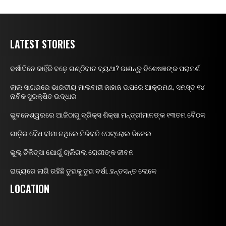
LATEST STORIES
ବର୍ଷାଦିନେ କାହିଁକି ବଢ଼େ ଗଣ୍ଠିବାତ ବ୍ୟଥା? ଜାଣନ୍ତୁ ବିଶେଷଜ୍ଞଙ୍କ ପରାମର୍ଶ
ଲାଲ ସାଗରରେ ଭାରତୀୟ ମାଲବାହୀ ଜାହାଜ ଉପରେ ଆକ୍ରମଣ; ସମସ୍ତ ୧୪
ନାବିକ ସୁରକ୍ଷିତ ଉଦ୍ଧାର
ଭୁବନେଶ୍ୱରରେ ଆଜିଠାରୁ ବ୍ରିକ୍ସ ଶିକ୍ଷା ମନ୍ତ୍ରୀମାନଙ୍କ ୧୩ତମ ବୈଠକ
ଗାଡ଼ିର ବୈଧ ବୀମା ନଥିଲେ ମିଳିବନି ପେଟ୍ରୋଲ ଡିଜେଲ
ଭୁଲ୍ ଚିକିତ୍ସା ଯୋଗୁଁ ଚାଲିଗଲା ରୋଗୀଙ୍କ ଜୀବନ
ରାଜ୍ୟରେ ଲାଗି ରହିଛି ତୁହାକୁ ତୁହା ବର୍ଷା..ହନ୍ତସନ୍ତ ଲୋକେ
LOCATION