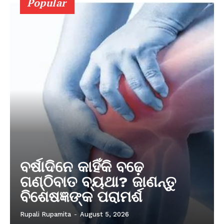
Popular
ବର୍ଷାଦିନେ କାହିଁକି ବଢ଼େ
ଗଣ୍ଠିବାତ ବ୍ୟଥା? ଜାଣନ୍ତୁ
ବିଶେଷଜ୍ଞଙ୍କ ପରାମର୍ଶ
Rupali Rupamita
-
August 5, 2026