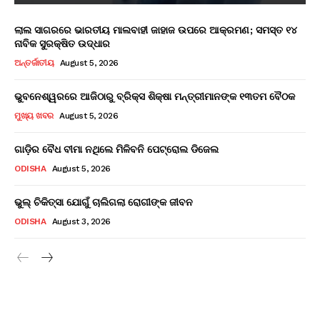
ଲାଲ ସାଗରରେ ଭାରତୀୟ ମାଲବାହୀ ଜାହାଜ ଉପରେ ଆକ୍ରମଣ; ସମସ୍ତ ୧୪
ନାବିକ ସୁରକ୍ଷିତ ଉଦ୍ଧାର
ଅନ୍ତର୍ଜାତୀୟ
August 5, 2026
ଭୁବନେଶ୍ୱରରେ ଆଜିଠାରୁ ବ୍ରିକ୍ସ ଶିକ୍ଷା ମନ୍ତ୍ରୀମାନଙ୍କ ୧୩ତମ ବୈଠକ
ମୁଖ୍ୟ ଖବର
August 5, 2026
ଗାଡ଼ିର ବୈଧ ବୀମା ନଥିଲେ ମିଳିବନି ପେଟ୍ରୋଲ ଡିଜେଲ
ODISHA
August 5, 2026
ଭୁଲ୍ ଚିକିତ୍ସା ଯୋଗୁଁ ଚାଲିଗଲା ରୋଗୀଙ୍କ ଜୀବନ
ODISHA
August 3, 2026