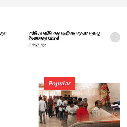
ଙ୍କ
ବର୍ଷାଦିନେ କାହିଁକି ବଢ଼େ ଗଣ୍ଠିବାତ ବ୍ୟଥା? ଜାଣନ୍ତୁ
ବିଶେଷଜ୍ଞଙ୍କ ପରାମର୍ଶ
2 days ago
Popular