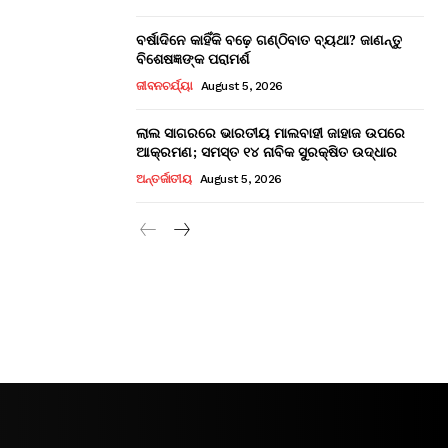
ବର୍ଷାଦିନେ କାହିଁକି ବଢ଼େ ଗଣ୍ଠିବାତ ବ୍ୟଥା? ଜାଣନ୍ତୁ
ବିଶେଷଜ୍ଞଙ୍କ ପରାମର୍ଶ
ଜୀବନଚର୍ଯ୍ୟା
August 5, 2026
ଲାଲ ସାଗରରେ ଭାରତୀୟ ମାଲବାହୀ ଜାହାଜ ଉପରେ
ଆକ୍ରମଣ; ସମସ୍ତ ୧୪ ନାବିକ ସୁରକ୍ଷିତ ଉଦ୍ଧାର
ଅନ୍ତର୍ଜାତୀୟ
August 5, 2026