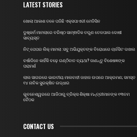
LATEST STORIES
ଖୋଲା ଆକାଶ ତଳେ ପଡିଛି ଏକ୍ସପାଏରୀ ମେଡିସିନ
ଦୁଷ୍କର୍ମ ମାମଲାରେ ବରିଷ୍ଠ ସାମ୍ଵାଦିକ ତରୁଣ ତେଜପାଲ ଦୋଷୀ
ସାବ୍ୟସ୍ତ
ନିଟ୍ ପେପର ଲିକ୍ ମାମଲା :ସବୁ ଅଭିଯୁକ୍ତଙ୍କ ବିରୋଧରେ ଚାର୍ଜସିଟ ଦାଖଲ
ବର୍ଷାଦିନେ କାହିଁକି ବଢ଼େ ଗଣ୍ଠିବାତ ବ୍ୟଥା? ଜାଣନ୍ତୁ ବିଶେଷଜ୍ଞଙ୍କ
ପରାମର୍ଶ
ଲାଲ ସାଗରରେ ଭାରତୀୟ ମାଲବାହୀ ଜାହାଜ ଉପରେ ଆକ୍ରମଣ; ସମସ୍ତ
୧୪ ନାବିକ ସୁରକ୍ଷିତ ଉଦ୍ଧାର
ଭୁବନେଶ୍ୱରରେ ଆଜିଠାରୁ ବ୍ରିକ୍ସ ଶିକ୍ଷା ମନ୍ତ୍ରୀମାନଙ୍କ ୧୩ତମ
ବୈଠକ
CONTACT US