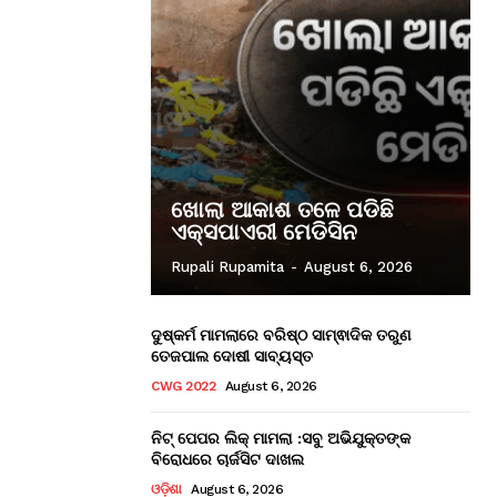
ଖୋଲା ଆକାଶ ତଳେ ପଡିଛି
ଏକ୍ସପାଏରୀ ମେଡିସିନ
Rupali Rupamita
-
August 6, 2026
ଦୁଷ୍କର୍ମ ମାମଲାରେ ବରିଷ୍ଠ ସାମ୍ଵାଦିକ ତରୁଣ
ତେଜପାଲ ଦୋଷୀ ସାବ୍ୟସ୍ତ
CWG 2022
August 6, 2026
ନିଟ୍ ପେପର ଲିକ୍ ମାମଲା :ସବୁ ଅଭିଯୁକ୍ତଙ୍କ
ବିରୋଧରେ ଚାର୍ଜସିଟ ଦାଖଲ
ଓଡ଼ିଶା
August 6, 2026