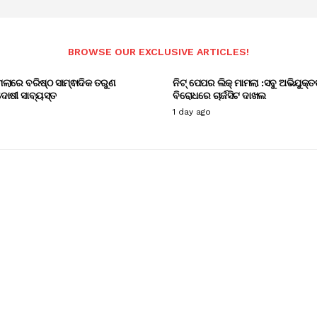
BROWSE OUR EXCLUSIVE ARTICLES!
ାମଲାରେ ବରିଷ୍ଠ ସାମ୍ଵାଦିକ ତରୁଣ
ନିଟ୍ ପେପର ଲିକ୍ ମାମଲା :ସବୁ ଅଭିଯୁକ୍ତ
ୋଷୀ ସାବ୍ୟସ୍ତ
ବିରୋଧରେ ଚାର୍ଜସିଟ ଦାଖଲ
1 day ago