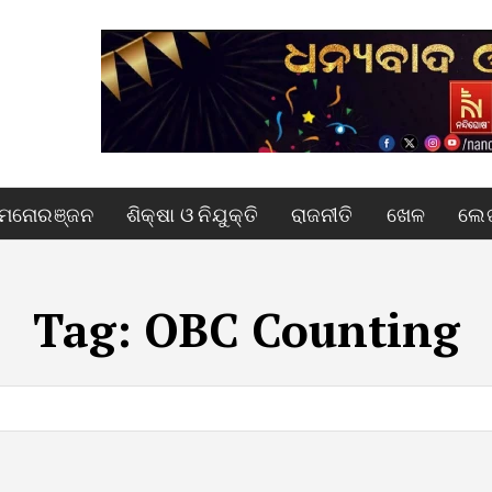
ମନୋରଞ୍ଜନ
ଶିକ୍ଷା ଓ ନିଯୁକ୍ତି
ରାଜନୀତି
ଖେଳ
ଲେଖ
Tag:
OBC Counting