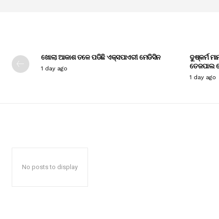
ଖୋଲା ଆକାଶ ତଳେ ପଡିଛି ଏକ୍ସପାଏରୀ ମେଡିସିନ
ଦୁଷ୍କର୍ମ ମ
ତେଜପାଲ ଦ
1 day ago
1 day ago
No posts to display