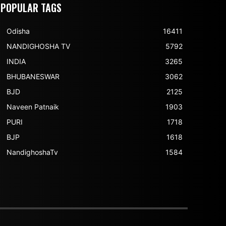
POPULAR TAGS
Odisha
16411
NANDIGHOSHA TV
5792
INDIA
3265
BHUBANESWAR
3062
BJD
2125
Naveen Patnaik
1903
PURI
1718
BJP
1618
NandighoshaTv
1584