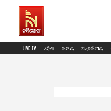
LIVE TV
ଓଡ଼ିଶା
ଜାତୀୟ
ଅନ୍ତର୍ଜାତୀୟ