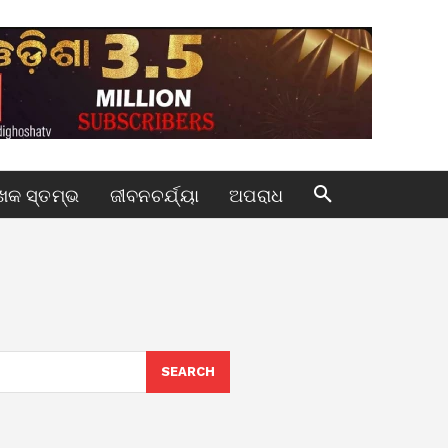
କ ସ୍ତମ୍ଭ
ଜୀବନଚର୍ଯ୍ୟା
ଅପରାଧ
SEARCH