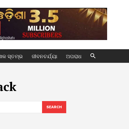
କ ସ୍ତମ୍ଭ
ଜୀବନଚର୍ଯ୍ୟା
ଅପରାଧ
ack
SEARCH