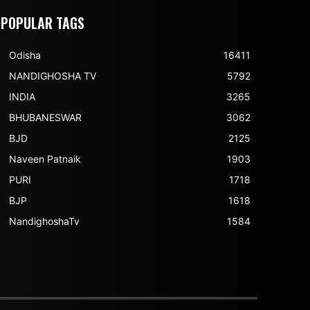
POPULAR TAGS
Odisha
16411
NANDIGHOSHA TV
5792
INDIA
3265
BHUBANESWAR
3062
BJD
2125
Naveen Patnaik
1903
PURI
1718
BJP
1618
NandighoshaTv
1584