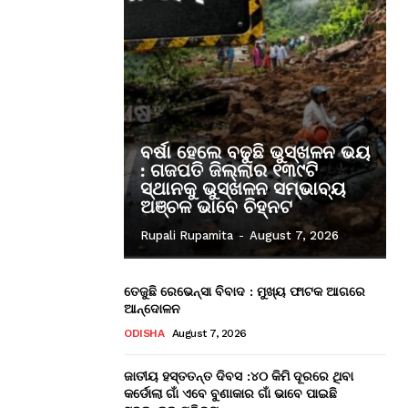
ବର୍ଷା ହେଲେ ବଢୁଛି ଭୁସ୍ଖଳନ ଭୟ
: ଗଜପତି ଜିଲ୍ଲାର ୧୩୯ଟି
ସ୍ଥାନକୁ ଭୁସ୍ଖଳନ ସମ୍ଭାବ୍ୟ
ଅଞ୍ଚଳ ଭାବେ ଚିହ୍ନଟ
Rupali Rupamita
-
August 7, 2026
ତେଜୁଛି ରେଭେନ୍ସା ବିବାଦ : ମୁଖ୍ୟ ଫାଟକ ଆଗରେ
ଆନ୍ଦୋଳନ
ODISHA
August 7, 2026
ଜାତୀୟ ହସ୍ତତନ୍ତ ଦିବସ :୪୦ କିମି ଦୂରରେ ଥିବା
କର୍ଡୋଲା ଗାଁ ଏବେ ବୁଣାକାର ଗାଁ ଭାବେ ପାଇଛି