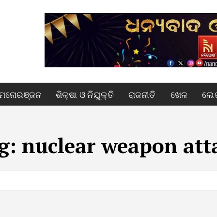
ମନୋରଞ୍ଜନ
ଶିକ୍ଷା ଓ ନିଯୁକ୍ତି
ରାଜନୀତି
ଖେଳ
ଲେଖ
g:
nuclear weapon att