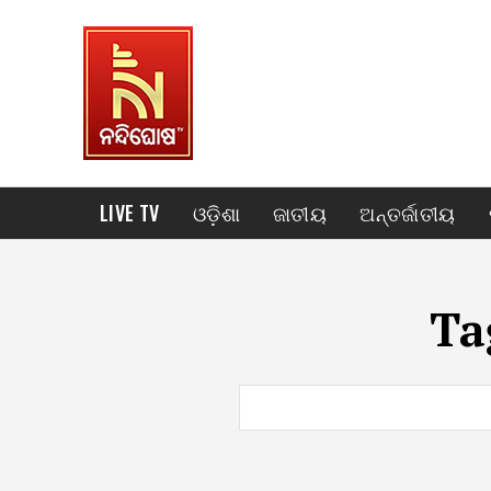
LIVE TV
ଓଡ଼ିଶା
ଜାତୀୟ
ଅନ୍ତର୍ଜାତୀୟ
Ta