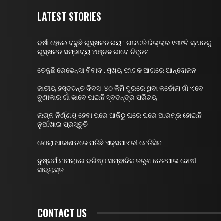
LATEST STORIES
ବର୍ଷା ହେଲେ ବଢୁଛି ଭୁସ୍ଖଳନ ଭୟ : ଗଜପତି ଜିଲ୍ଲାର ୧୩୯ଟି ସ୍ଥାନକୁ
ଭୁସ୍ଖଳନ ସମ୍ଭାବ୍ୟ ଅଞ୍ଚଳ ଭାବେ ଚିହ୍ନଟ
ତେଜୁଛି ରେଭେନ୍ସା ବିବାଦ : ମୁଖ୍ୟ ଫାଟକ ଆଗରେ ଆନ୍ଦୋଳନ
ଜାତୀୟ ହସ୍ତତନ୍ତ ଦିବସ :୪୦ କିମି ଦୂରରେ ଥିବା କର୍ଡୋଲା ଗାଁ ଏବେ
ବୁଣାକାର ଗାଁ ଭାବେ ପାଇଛି ସ୍ବତନ୍ତ୍ର ପରିଚୟ
ଲଗ୍ନ ନିର୍ଣ୍ଣୟ ହେବା ପରେ ଆଜିଠୁ ଘରେ ଘରେ ଆରମ୍ଭ ହୋଇଛି
ନୁଆଁଖାଇ ପ୍ରସ୍ତୁତି
ଖୋଲା ଆକାଶ ତଳେ ପଡିଛି ଏକ୍ସପାଏରୀ ମେଡିସିନ
ଦୁଷ୍କର୍ମ ମାମଲାରେ ବରିଷ୍ଠ ସାମ୍ଵାଦିକ ତରୁଣ ତେଜପାଲ ଦୋଷୀ
ସାବ୍ୟସ୍ତ
CONTACT US