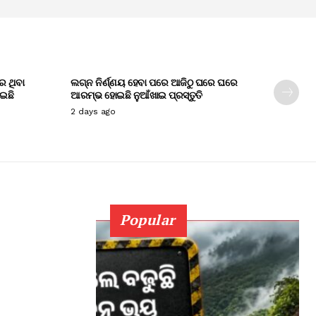
େ ଥିବା
ଲଗ୍ନ ନିର୍ଣ୍ଣୟ ହେବା ପରେ ଆଜିଠୁ ଘରେ ଘରେ
ାଇଛି
ଆରମ୍ଭ ହୋଇଛି ନୁଆଁଖାଇ ପ୍ରସ୍ତୁତି
2 days ago
Popular