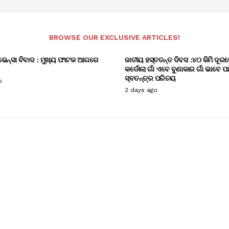
BROWSE OUR EXCLUSIVE ARTICLES!
ଭେନ୍ସା ବିବାଦ : ମୁଖ୍ୟ ଫାଟକ ଆଗରେ
ଜାତୀୟ ହସ୍ତତନ୍ତ ଦିବସ :୪୦ କିମି ଦୂରର
କର୍ଡୋଲା ଗାଁ ଏବେ ବୁଣାକାର ଗାଁ ଭାବେ ପ
ସ୍ବତନ୍ତ୍ର ପରିଚୟ
o
2 days ago