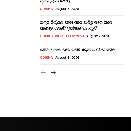
ସ୍ବତନ୍ତ୍ର ପରିଚୟ
ODISHA
August 7, 2026
ଲଗ୍ନ ନିର୍ଣ୍ଣୟ ହେବା ପରେ ଆଜିଠୁ ଘରେ ଘରେ
ଆରମ୍ଭ ହୋଇଛି ନୁଆଁଖାଇ ପ୍ରସ୍ତୁତି
HOCKEY WORLD CUP 2023
August 7, 2026
ଖୋଲା ଆକାଶ ତଳେ ପଡିଛି ଏକ୍ସପାଏରୀ ମେଡିସିନ
ODISHA
August 6, 2026