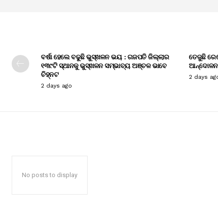
ବର୍ଷା ହେଲେ ବଢୁଛି ଭୁସ୍ଖଳନ ଭୟ : ଗଜପତି ଜିଲ୍ଲାର
ତେଜୁଛି ରେ
୧୩୯ଟି ସ୍ଥାନକୁ ଭୁସ୍ଖଳନ ସମ୍ଭାବ୍ୟ ଅଞ୍ଚଳ ଭାବେ
ଆନ୍ଦୋଳନ
ଚିହ୍ନଟ
2 days ag
2 days ago
No posts to display