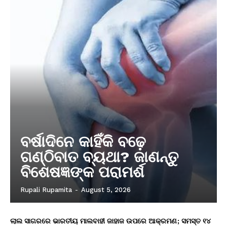
ବର୍ଷାଦିନେ କାହିଁକି ବଢ଼େ
ଗଣ୍ଠିବାତ ବ୍ୟଥା? ଜାଣନ୍ତୁ
ବିଶେଷଜ୍ଞଙ୍କ ପରାମର୍ଶ
Rupali Rupamita
-
August 5, 2026
ଲାଲ ସାଗରରେ ଭାରତୀୟ ମାଲବାହୀ ଜାହାଜ ଉପରେ ଆକ୍ରମଣ; ସମସ୍ତ ୧୪