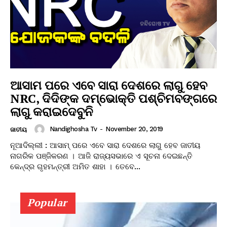
ଆସାମ ପରେ ଏବେ ସାରା ଦେଶରେ ଲାଗୁ ହେବ
NRC, ଦିଦିଙ୍କ ଦମ୍ଭୋକ୍ତି ପଶ୍ଚିମବଙ୍ଗରେ
ଲାଗୁ କରାଇଦେବୁନି
Nandighosha Tv
-
November 20, 2019
ଜାତୀୟ
ନୂଆଦିଲ୍ଲୀ : ଆସାମ୍ ପରେ ଏବେ ସାରା ଦେଶରେ ଲାଗୁ ହେବ ଜାତୀୟ
ନାଗରିକ ପଞ୍ଜିକରଣ । ଆଜି ରାଜ୍ୟସଭାରେ ଏ ସୂଚନା ଦେଇଛନ୍ତି
କେନ୍ଦ୍ର ଗୃହମନ୍ତ୍ରୀ ଅମିତ ଶାହା । ତେବେ...
Popular