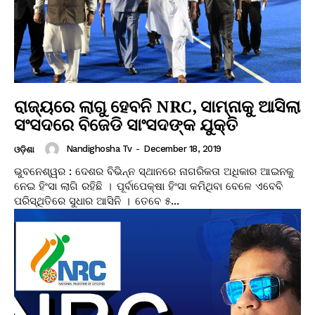
ରାଜ୍ୟରେ ଲାଗୁ ହେବନି NRC, ସାମ୍ନାକୁ ଆସିଲା
ସଂସଦରେ ବିଜେଡି ସାଂସଦଙ୍କ ଯୁକ୍ତି
Nandighosha Tv
-
December 18, 2019
ଓଡ଼ିଶା
ଭୁବନେଶ୍ୱର : ଦେଶର ବିଭିନ୍ନ ସ୍ଥାନରେ ନାଗରିକତା ଅଧିକାର ଆଇନକୁ
ନେଇ ହିଂସା ଲାଗି ରହିଛି । ପୂର୍ବାପେକ୍ଷା ହିଂସା କମିଥିବା ବେଳେ ଏବେବି
ପରିସ୍ଥିତିରେ ସୁଧାର ଆସିନି । ତେବେ ୫...