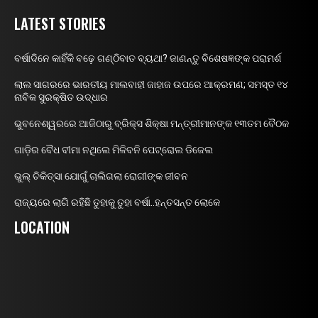
LATEST STORIES
ବର୍ଷାଦିନେ କାହିଁକି ବଢ଼େ ଗଣ୍ଠିବାତ ବ୍ୟଥା? ଜାଣନ୍ତୁ ବିଶେଷଜ୍ଞଙ୍କ ପରାମର୍ଶ
ଲାଲ ସାଗରରେ ଭାରତୀୟ ମାଲବାହୀ ଜାହାଜ ଉପରେ ଆକ୍ରମଣ; ସମସ୍ତ ୧୪
ନାବିକ ସୁରକ୍ଷିତ ଉଦ୍ଧାର
ଭୁବନେଶ୍ୱରରେ ଆଜିଠାରୁ ବ୍ରିକ୍ସ ଶିକ୍ଷା ମନ୍ତ୍ରୀମାନଙ୍କ ୧୩ତମ ବୈଠକ
ଗାଡ଼ିର ବୈଧ ବୀମା ନଥିଲେ ମିଳିବନି ପେଟ୍ରୋଲ ଡିଜେଲ
ଭୁଲ୍ ଚିକିତ୍ସା ଯୋଗୁଁ ଚାଲିଗଲା ରୋଗୀଙ୍କ ଜୀବନ
ରାଜ୍ୟରେ ଲାଗି ରହିଛି ତୁହାକୁ ତୁହା ବର୍ଷା..ହନ୍ତସନ୍ତ ଲୋକେ
LOCATION