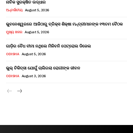
ନାବିକ ସୁରକ୍ଷିତ ଉଦ୍ଧାର
ଅନ୍ତର୍ଜାତୀୟ
August 5, 2026
ଭୁବନେଶ୍ୱରରେ ଆଜିଠାରୁ ବ୍ରିକ୍ସ ଶିକ୍ଷା ମନ୍ତ୍ରୀମାନଙ୍କ ୧୩ତମ ବୈଠକ
ମୁଖ୍ୟ ଖବର
August 5, 2026
ଗାଡ଼ିର ବୈଧ ବୀମା ନଥିଲେ ମିଳିବନି ପେଟ୍ରୋଲ ଡିଜେଲ
ODISHA
August 5, 2026
ଭୁଲ୍ ଚିକିତ୍ସା ଯୋଗୁଁ ଚାଲିଗଲା ରୋଗୀଙ୍କ ଜୀବନ
ODISHA
August 3, 2026