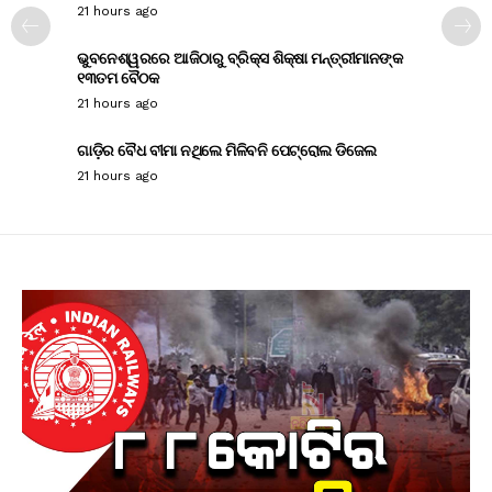
21 hours ago
ଭୁବନେଶ୍ୱରରେ ଆଜିଠାରୁ ବ୍ରିକ୍ସ ଶିକ୍ଷା ମନ୍ତ୍ରୀମାନଙ୍କ
୧୩ତମ ବୈଠକ
21 hours ago
ଗାଡ଼ିର ବୈଧ ବୀମା ନଥିଲେ ମିଳିବନି ପେଟ୍ରୋଲ ଡିଜେଲ
21 hours ago