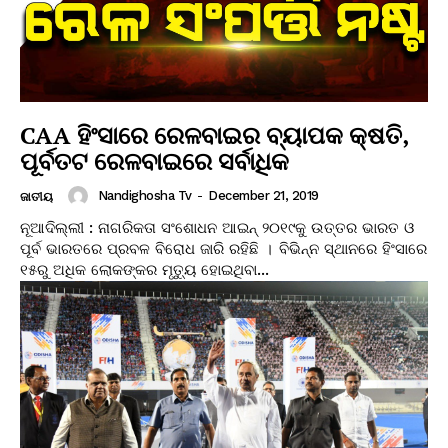
CAA ହିଂସାରେ ରେଳବାଇର ବ୍ୟାପକ କ୍ଷତି,
ପୂର୍ବତଟ ରେଳବାଇରେ ସର୍ବାଧିକ
Nandighosha Tv
-
December 21, 2019
ଜାତୀୟ
ନୂଆଦିଲ୍ଲୀ : ନାଗରିକତା ସଂଶୋଧନ ଆଇନ୍ ୨୦୧୯କୁ ଉତ୍ତର ଭାରତ ଓ
ପୂର୍ବ ଭାରତରେ ପ୍ରବଳ ବିରୋଧ ଜାରି ରହିଛି । ବିଭିନ୍ନ ସ୍ଥାନରେ ହିଂସାରେ
୧୫ରୁ ଅଧିକ ଲୋକଙ୍କର ମୃତ୍ୟୁ ହୋଇଥିବା...