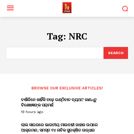
Tag:
NRC
SEARCH
BROWSE OUR EXCLUSIVE ARTICLES!
ବର୍ଷାଦିନେ କାହିଁକି ବଢ଼େ ଗଣ୍ଠିବାତ ବ୍ୟଥା? ଜାଣନ୍ତୁ
ବିଶେଷଜ୍ଞଙ୍କ ପରାମର୍ଶ
19 hours ago
ଲାଲ ସାଗରରେ ଭାରତୀୟ ମାଲବାହୀ ଜାହାଜ ଉପରେ
ଆକ୍ରମଣ; ସମସ୍ତ ୧୪ ନାବିକ ସୁରକ୍ଷିତ ଉଦ୍ଧାର