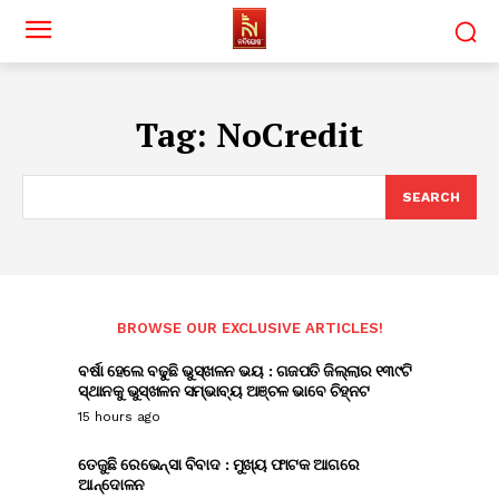
Tag:
NoCredit
SEARCH
BROWSE OUR EXCLUSIVE ARTICLES!
ବର୍ଷା ହେଲେ ବଢୁଛି ଭୁସ୍ଖଳନ ଭୟ : ଗଜପତି ଜିଲ୍ଲାର ୧୩୯ଟି
ସ୍ଥାନକୁ ଭୁସ୍ଖଳନ ସମ୍ଭାବ୍ୟ ଅଞ୍ଚଳ ଭାବେ ଚିହ୍ନଟ
15 hours ago
ତେଜୁଛି ରେଭେନ୍ସା ବିବାଦ : ମୁଖ୍ୟ ଫାଟକ ଆଗରେ
ଆନ୍ଦୋଳନ