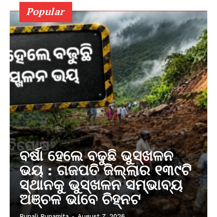
Popular
ବର୍ଷା ହେଲେ ବଢୁଛି ଭୁସ୍ଖଳନ
ଭୟ : ଗଜପତି ଜିଲ୍ଲାର ୧୩୯ଟି
ସ୍ଥାନକୁ ଭୁସ୍ଖଳନ ସମ୍ଭାବ୍ୟ
ଅଞ୍ଚଳ ଭାବେ ଚିହ୍ନଟ
Rupali Rupamita
-
August 7, 2026