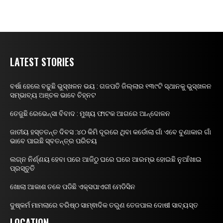
LATEST STORIES
ବର୍ଷା ହେଲେ ବଢୁଛି ଭୁସ୍ଖଳନ ଭୟ : ଗଜପତି ଜିଲ୍ଲାର ୧୩୯ଟି ସ୍ଥାନକୁ ଭୁସ୍ଖଳନ
ସମ୍ଭାବ୍ୟ ଅଞ୍ଚଳ ଭାବେ ଚିହ୍ନଟ
ତେଜୁଛି ରେଭେନ୍ସା ବିବାଦ : ମୁଖ୍ୟ ଫାଟକ ଆଗରେ ଆନ୍ଦୋଳନ
ଜାତୀୟ ହସ୍ତତନ୍ତ ଦିବସ :୪୦ କିମି ଦୂରରେ ଥିବା କର୍ଡୋଲା ଗାଁ ଏବେ ବୁଣାକାର ଗାଁ
ଭାବେ ପାଇଛି ସ୍ବତନ୍ତ୍ର ପରିଚୟ
ଲଗ୍ନ ନିର୍ଣ୍ଣୟ ହେବା ପରେ ଆଜିଠୁ ଘରେ ଘରେ ଆରମ୍ଭ ହୋଇଛି ନୁଆଁଖାଇ
ପ୍ରସ୍ତୁତି
ଖୋଲା ଆକାଶ ତଳେ ପଡିଛି ଏକ୍ସପାଏରୀ ମେଡିସିନ
ଦୁଷ୍କର୍ମ ମାମଲାରେ ବରିଷ୍ଠ ସାମ୍ଵାଦିକ ତରୁଣ ତେଜପାଲ ଦୋଷୀ ସାବ୍ୟସ୍ତ
LOCATION