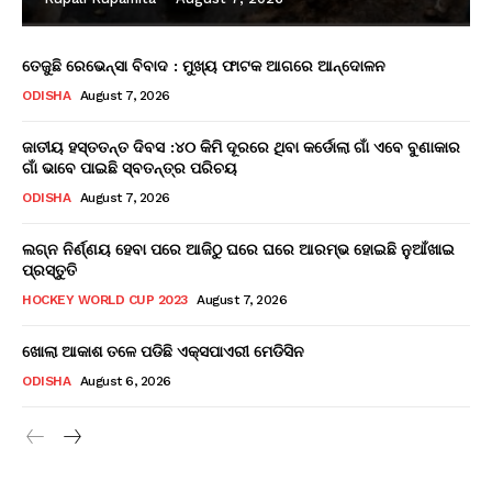
ତେଜୁଛି ରେଭେନ୍ସା ବିବାଦ : ମୁଖ୍ୟ ଫାଟକ ଆଗରେ ଆନ୍ଦୋଳନ
ODISHA
August 7, 2026
ଜାତୀୟ ହସ୍ତତନ୍ତ ଦିବସ :୪୦ କିମି ଦୂରରେ ଥିବା କର୍ଡୋଲା ଗାଁ ଏବେ ବୁଣାକାର
ଗାଁ ଭାବେ ପାଇଛି ସ୍ବତନ୍ତ୍ର ପରିଚୟ
ODISHA
August 7, 2026
ଲଗ୍ନ ନିର୍ଣ୍ଣୟ ହେବା ପରେ ଆଜିଠୁ ଘରେ ଘରେ ଆରମ୍ଭ ହୋଇଛି ନୁଆଁଖାଇ
ପ୍ରସ୍ତୁତି
HOCKEY WORLD CUP 2023
August 7, 2026
ଖୋଲା ଆକାଶ ତଳେ ପଡିଛି ଏକ୍ସପାଏରୀ ମେଡିସିନ
ODISHA
August 6, 2026