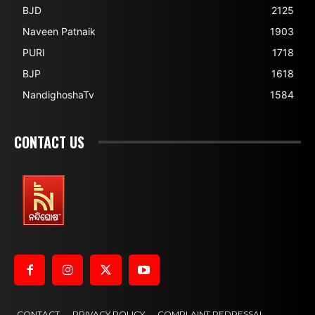
BJD
2125
Naveen Patnaik
1903
PURI
1718
BJP
1618
NandighoshaTv
1584
CONTACT US
CONTACT
PRIVACY POLICY
COMPLAINT REDRESSAL