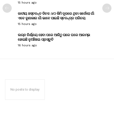
15 hours ago
ଜାତୀୟ ହସ୍ତତନ୍ତ ଦିବସ :୪୦ କିମି ଦୂରରେ ଥିବା କର୍ଡୋଲା ଗାଁ
ଏବେ ବୁଣାକାର ଗାଁ ଭାବେ ପାଇଛି ସ୍ବତନ୍ତ୍ର ପରିଚୟ
15 hours ago
ଲଗ୍ନ ନିର୍ଣ୍ଣୟ ହେବା ପରେ ଆଜିଠୁ ଘରେ ଘରେ ଆରମ୍ଭ
ହୋଇଛି ନୁଆଁଖାଇ ପ୍ରସ୍ତୁତି
16 hours ago
No posts to display