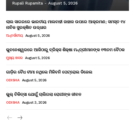
Rupali Rupamita
-
August 5, 2026
ଲାଲ ସାଗରରେ ଭାରତୀୟ ମାଲବାହୀ ଜାହାଜ ଉପରେ ଆକ୍ରମଣ; ସମସ୍ତ ୧୪
ନାବିକ ସୁରକ୍ଷିତ ଉଦ୍ଧାର
ଅନ୍ତର୍ଜାତୀୟ
August 5, 2026
ଭୁବନେଶ୍ୱରରେ ଆଜିଠାରୁ ବ୍ରିକ୍ସ ଶିକ୍ଷା ମନ୍ତ୍ରୀମାନଙ୍କ ୧୩ତମ ବୈଠକ
ମୁଖ୍ୟ ଖବର
August 5, 2026
ଗାଡ଼ିର ବୈଧ ବୀମା ନଥିଲେ ମିଳିବନି ପେଟ୍ରୋଲ ଡିଜେଲ
ODISHA
August 5, 2026
ଭୁଲ୍ ଚିକିତ୍ସା ଯୋଗୁଁ ଚାଲିଗଲା ରୋଗୀଙ୍କ ଜୀବନ
ODISHA
August 3, 2026