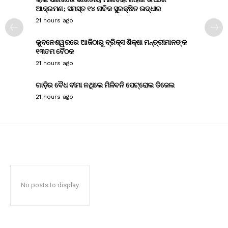
ଆକ୍ରମଣ; ସମସ୍ତ ୧୪ ନାବିକ ସୁରକ୍ଷିତ ଉଦ୍ଧାର
21 hours ago
ଭୁବନେଶ୍ୱରରେ ଆଜିଠାରୁ ବ୍ରିକ୍ସ ଶିକ୍ଷା ମନ୍ତ୍ରୀମାନଙ୍କ
୧୩ତମ ବୈଠକ
21 hours ago
ଗାଡ଼ିର ବୈଧ ବୀମା ନଥିଲେ ମିଳିବନି ପେଟ୍ରୋଲ ଡିଜେଲ
21 hours ago
No posts to display