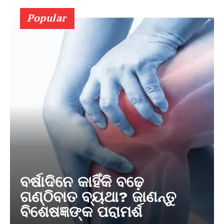
Popular
ବର୍ଷାଦିନେ କାହିଁକି ବଢ଼େ
ଗଣ୍ଠିବାତ ବ୍ୟଥା? ଜାଣନ୍ତୁ
ବିଶେଷଜ୍ଞଙ୍କ ପରାମର୍ଶ