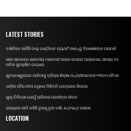
LATEST STORIES
ବର୍ଷାଦିନେ କାହିଁକି ବଢ଼େ ଗଣ୍ଠିବାତ ବ୍ୟଥା? ଜାଣନ୍ତୁ ବିଶେଷଜ୍ଞଙ୍କ ପରାମର୍ଶ
ଲାଲ ସାଗରରେ ଭାରତୀୟ ମାଲବାହୀ ଜାହାଜ ଉପରେ ଆକ୍ରମଣ; ସମସ୍ତ ୧୪
ନାବିକ ସୁରକ୍ଷିତ ଉଦ୍ଧାର
ଭୁବନେଶ୍ୱରରେ ଆଜିଠାରୁ ବ୍ରିକ୍ସ ଶିକ୍ଷା ମନ୍ତ୍ରୀମାନଙ୍କ ୧୩ତମ ବୈଠକ
ଗାଡ଼ିର ବୈଧ ବୀମା ନଥିଲେ ମିଳିବନି ପେଟ୍ରୋଲ ଡିଜେଲ
ଭୁଲ୍ ଚିକିତ୍ସା ଯୋଗୁଁ ଚାଲିଗଲା ରୋଗୀଙ୍କ ଜୀବନ
ରାଜ୍ୟରେ ଲାଗି ରହିଛି ତୁହାକୁ ତୁହା ବର୍ଷା..ହନ୍ତସନ୍ତ ଲୋକେ
LOCATION