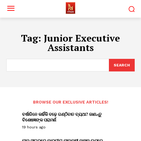
Tag:
Junior Executive
Assistants
SEARCH
BROWSE OUR EXCLUSIVE ARTICLES!
ବର୍ଷାଦିନେ କାହିଁକି ବଢ଼େ ଗଣ୍ଠିବାତ ବ୍ୟଥା? ଜାଣନ୍ତୁ
ବିଶେଷଜ୍ଞଙ୍କ ପରାମର୍ଶ
19 hours ago
ଲାଲ ସାଗରରେ ଭାରତୀୟ ମାଲବାହୀ ଜାହାଜ ଉପରେ