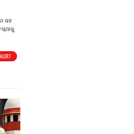
ବା ସହ
ସ୍ଥାକୁ
ALERT