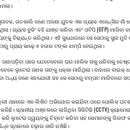
ାମଲା।
ା ମୁତାବକ, ଗତକାଲି ଜଣେ ଅଜଣା ଯୁବକ ଏକ ଗ୍ୟାସ ଏଜେନ୍ସିର ନାଁ 
ଲା। ଗ୍ୟାସ ବୁକିଂ ବହି ଯାଞ୍ଚ କରିବା ଏବଂ ଓଟିପି (OTP) ମାଗିବା ବ
୍କୁ ବିଭ୍ରାନ୍ତ କରିଥିଲା। ଏହି ସୁଯୋଗରେ ସେ ସେଠାରୁ ସୁନା ମୁଦି
ଠାରୁ ପ୍ରାୟ ସାଢ଼େ ୫ ହଜାର ଟଙ୍କା ଝାମ୍ପି ନେଇଥିଲା।
େ ଜଣାପଡ଼ିବା ପରେ ଯେତେବେଳେ ଘର ମାଲିକ ତାକୁ ଧରିବାକୁ ଚେଷ୍ଟ
ବେଳେ ଲୁଟେରା ଜଣକ ତାଙ୍କୁ ଧକ୍କା ମାରିଥିଲା। ବାହାରେ ବାଇକ୍ ଧ
ିବା ଅନ୍ୟ ଜଣେ ସହଯୋଗୀ ସହ ସେ ସେଠାରୁ ଚମ୍ପଟ ମାରିବାରେ 
ଲୀ ଥାନାରେ ଏକ ଲିଖିତ ଅଭିଯୋଗ କରାଯିବା ପରେ ପୋଲିସ ଘଟ
ିଛି। ସ୍ଥାନୀୟ ଅଞ୍ଚଳରେ ଲାଗିଥିବା ସିସିଟିଭି (CCTV) କ୍ୟାମେର
ର କରି ଲୁଟେରା ଦ୍ୱୟଙ୍କୁ ଚିହ୍ନଟ କରିବା ସହ ସେମାନଙ୍କୁ ଗିରଫ 
ିନ୍ନ ସ୍ଥାନରେ ଚଢ଼ାଉ ଜାରି ରଖିଛି।