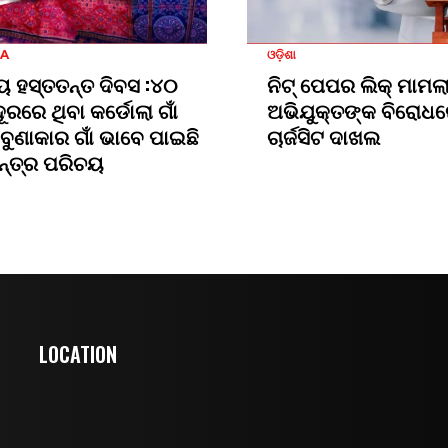
HA
ଓଡ଼ିଶା
ୟ ହସ୍ତତନ୍ତ ଦିବସ :୪୦
ନିଟ୍ ପେପର ଲିକ୍ ମାମଲା
ଦୂରରେ ଥିବା କର୍ଡୋଲା ଗାଁ
ଅଭିଯୁକ୍ତଙ୍କ ବିରୋଧ
ବୁଣାକାର ଗାଁ ଭାବେ ପାଇଛି
ଚାର୍ଜସିଟ ଦାଖଲ
ନ୍ତ୍ର ପରିଚୟ
LOCATION