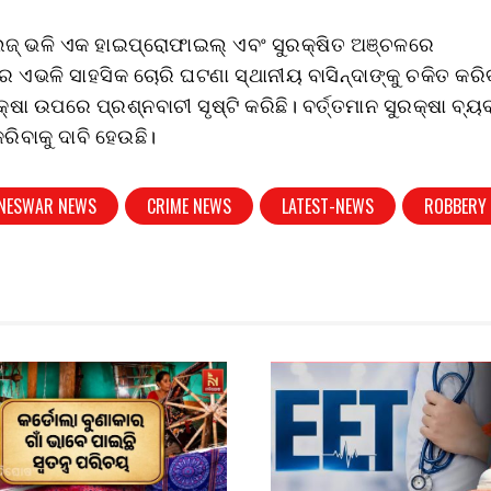
୍ ଭଳି ଏକ ହାଇପ୍ରୋଫାଇଲ୍ ଏବଂ ସୁରକ୍ଷିତ ଅଞ୍ଚଳରେ
େ ଏଭଳି ସାହସିକ ଚୋରି ଘଟଣା ସ୍ଥାନୀୟ ବାସିନ୍ଦାଙ୍କୁ ଚକିତ କରି
ଷା ଉପରେ ପ୍ରଶ୍ନବାଚୀ ସୃଷ୍ଟି କରିଛି। ବର୍ତ୍ତମାନ ସୁରକ୍ଷା ବ୍ୟବ
କରିବାକୁ ଦାବି ହେଉଛି।
NESWAR NEWS
CRIME NEWS
LATEST-NEWS
ROBBERY 