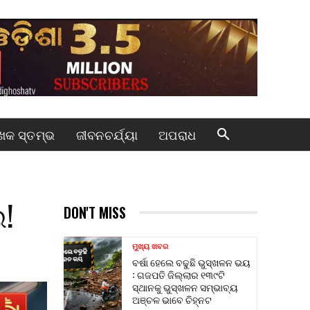
କ ସ୍ତମ୍ଭ
ଜୀବନଚର୍ଯ୍ୟା
ଅପରାଧ
!
DON'T MISS
ମୁଖ୍ୟ ଖବର
ବର୍ଷା ହେଲେ ବଢୁଛି ଭୁସ୍ଖଳନ ଭୟ
: ଗଜପତି ଜିଲ୍ଲାର ୧୩୯ଟି
ସ୍ଥାନକୁ ଭୁସ୍ଖଳନ ସମ୍ଭାବ୍ୟ
ଅଞ୍ଚଳ ଭାବେ ଚିହ୍ନଟ