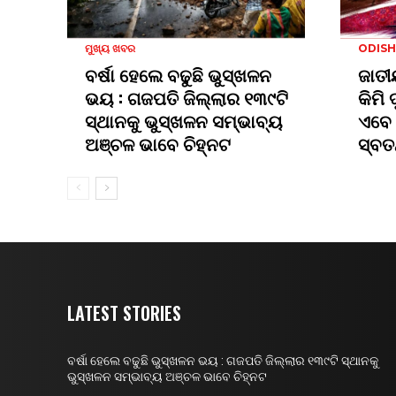
ମୁଖ୍ୟ ଖବର
ODIS
ବର୍ଷା ହେଲେ ବଢୁଛି ଭୁସ୍ଖଳନ
ଜାତୀ
ଭୟ : ଗଜପତି ଜିଲ୍ଲାର ୧୩୯ଟି
କିମି 
ସ୍ଥାନକୁ ଭୁସ୍ଖଳନ ସମ୍ଭାବ୍ୟ
ଏବେ 
ଅଞ୍ଚଳ ଭାବେ ଚିହ୍ନଟ
ସ୍ବତ
LATEST STORIES
ବର୍ଷା ହେଲେ ବଢୁଛି ଭୁସ୍ଖଳନ ଭୟ : ଗଜପତି ଜିଲ୍ଲାର ୧୩୯ଟି ସ୍ଥାନକୁ
ଭୁସ୍ଖଳନ ସମ୍ଭାବ୍ୟ ଅଞ୍ଚଳ ଭାବେ ଚିହ୍ନଟ