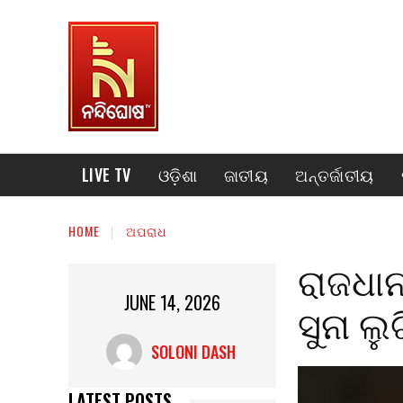
LIVE TV
ଓଡ଼ିଶା
ଜାତୀୟ
ଅନ୍ତର୍ଜାତୀୟ
HOME
ଅପରାଧ
ରାଜଧା
JUNE 14, 2026
ସୁନା ଲ
SOLONI DASH
LATEST POSTS