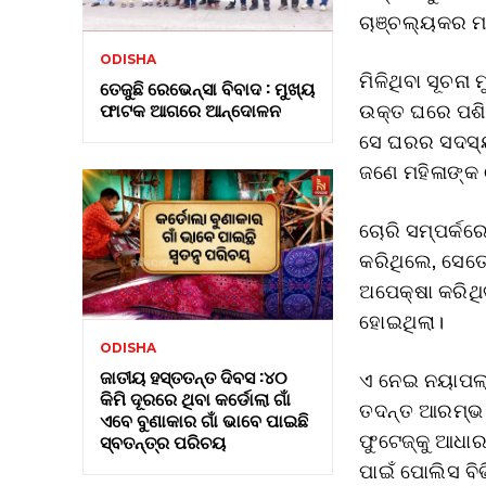
ଚାଞ୍ଚଲ୍ୟକର ମ
ODISHA
ମିଳିଥିବା ସୂଚନ
ତେଜୁଛି ରେଭେନ୍ସା ବିବାଦ : ମୁଖ୍ୟ
ଉକ୍ତ ଘରେ ପଶିଥି
ଫାଟକ ଆଗରେ ଆନ୍ଦୋଳନ
ସେ ଘରର ସଦସ୍ୟଙ
ଜଣେ ମହିଳାଙ୍କ 
ଚୋରି ସମ୍ପର୍କର
କରିଥିଲେ, ସେତେ
ଅପେକ୍ଷା କରିଥ
ହୋଇଥିଲା।
ODISHA
ଜାତୀୟ ହସ୍ତତନ୍ତ ଦିବସ :୪୦
ଏ ନେଇ ନୟାପଲ୍
କିମି ଦୂରରେ ଥିବା କର୍ଡୋଲା ଗାଁ
ତଦନ୍ତ ଆରମ୍ଭ କର
ଏବେ ବୁଣାକାର ଗାଁ ଭାବେ ପାଇଛି
ଫୁଟେଜ୍‌କୁ ଆଧା
ସ୍ବତନ୍ତ୍ର ପରିଚୟ
ପାଇଁ ପୋଲିସ ବିଭ