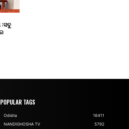
 :ସବୁ
ରେ
POPULAR TAGS
Odisha
16411
NANDIGHOSHA TV
5792