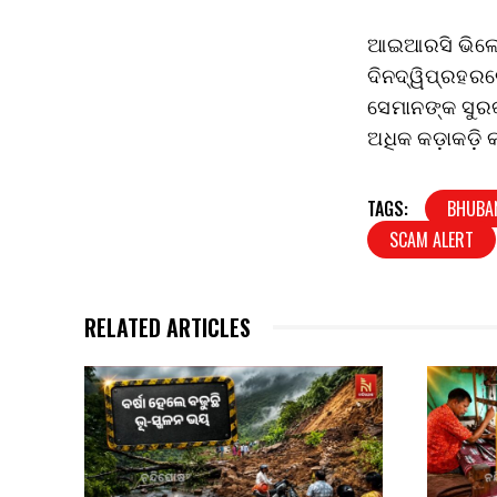
ଆଇଆରସି ଭିଲେଜ
ଦିନଦ୍ୱିପ୍ରହରର
ସେମାନଙ୍କ ସୁରକ୍
ଅଧିକ କଡ଼ାକଡ଼ି 
TAGS:
BHUBA
SCAM ALERT
RELATED ARTICLES