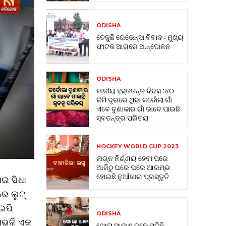
ODISHA
ତେଜୁଛି ରେଭେନ୍ସା ବିବାଦ : ମୁଖ୍ୟ
ଫାଟକ ଆଗରେ ଆନ୍ଦୋଳନ
ODISHA
ଜାତୀୟ ହସ୍ତତନ୍ତ ଦିବସ :୪୦
କିମି ଦୂରରେ ଥିବା କର୍ଡୋଲା ଗାଁ
ଏବେ ବୁଣାକାର ଗାଁ ଭାବେ ପାଇଛି
ସ୍ବତନ୍ତ୍ର ପରିଚୟ
HOCKEY WORLD CUP 2023
ଲଗ୍ନ ନିର୍ଣ୍ଣୟ ହେବା ପରେ
ଆଜିଠୁ ଘରେ ଘରେ ଆରମ୍ଭ
ହୋଇଛି ନୁଆଁଖାଇ ପ୍ରସ୍ତୁତି
ାଇ ସିଧା
େ ଲୁଟ୍
ଆଇପି
ODISHA
 ଏଭଳି ଏକ
ଖୋଲା ଆକାଶ ତଳେ ପଡିଛି