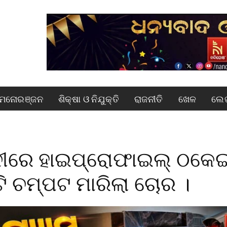
ମନୋରଞ୍ଜନ
ଶିକ୍ଷା ଓ ନିଯୁକ୍ତି
ରାଜନୀତି
ଖେଳ
ଲେଖ
ନୀରେ ହାଇପ୍ରୋଫାଇଲ୍ ଠକେଇ
ୁଟି ଚମ୍ପଟ ମାରିଲା ଚୋର ।