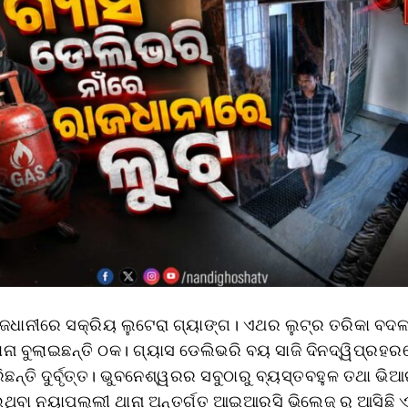
ଜଧାନୀରେ ସକ୍ରିୟ ଲୁଟେରା ଗ୍ୟାଙ୍ଗ। ଏଥର ଲୁଟ୍‌ର ତରିକା ବଦଳ
ନା ବୁଲାଇଛନ୍ତି ଠକ। ଗ୍ୟାସ ଡେଲିଭରି ବୟ ସାଜି ଦିନଦ୍ୱିପ୍ରହରର
ଛନ୍ତି ଦୁର୍ବୃତ୍ତ। ଭୁବନେଶ୍ୱରର ସବୁଠାରୁ ବ୍ୟସ୍ତବହୁଳ ତଥା ଭି
ଥିବା ନୟାପଲ୍ଲୀ ଥାନା ଅନ୍ତର୍ଗତ ଆଇଆରସି ଭିଲେଜ୍ ରୁ ଆସିଛି