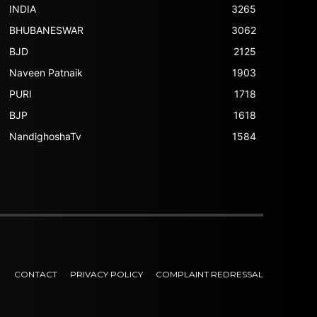
INDIA
3265
BHUBANESWAR
3062
BJD
2125
Naveen Patnaik
1903
PURI
1718
BJP
1618
NandighoshaTv
1584
CONTACT
PRIVACY POLICY
COMPLAINT REDRESSAL