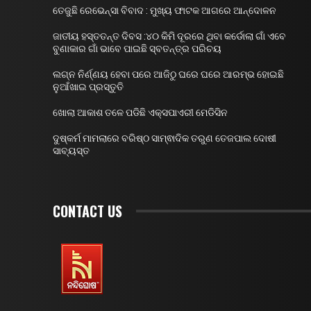
ତେଜୁଛି ରେଭେନ୍ସା ବିବାଦ : ମୁଖ୍ୟ ଫାଟକ ଆଗରେ ଆନ୍ଦୋଳନ
ଜାତୀୟ ହସ୍ତତନ୍ତ ଦିବସ :୪୦ କିମି ଦୂରରେ ଥିବା କର୍ଡୋଲା ଗାଁ ଏବେ
ବୁଣାକାର ଗାଁ ଭାବେ ପାଇଛି ସ୍ବତନ୍ତ୍ର ପରିଚୟ
ଲଗ୍ନ ନିର୍ଣ୍ଣୟ ହେବା ପରେ ଆଜିଠୁ ଘରେ ଘରେ ଆରମ୍ଭ ହୋଇଛି
ନୁଆଁଖାଇ ପ୍ରସ୍ତୁତି
ଖୋଲା ଆକାଶ ତଳେ ପଡିଛି ଏକ୍ସପାଏରୀ ମେଡିସିନ
ଦୁଷ୍କର୍ମ ମାମଲାରେ ବରିଷ୍ଠ ସାମ୍ଵାଦିକ ତରୁଣ ତେଜପାଲ ଦୋଷୀ
ସାବ୍ୟସ୍ତ
CONTACT US