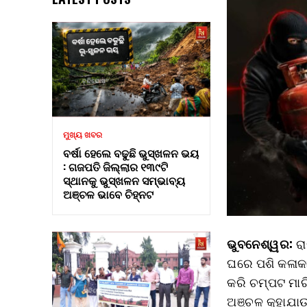
ମୁଖ୍ୟ ଖବର
ବର୍ଷା ହେଲେ ବଢୁଛି ଭୁସ୍ଖଳନ ଭୟ
: ଗଜପତି ଜିଲ୍ଲାର ୧୩୯ଟି
ସ୍ଥାନକୁ ଭୁସ୍ଖଳନ ସମ୍ଭାବ୍ୟ
ଅଞ୍ଚଳ ଭାବେ ଚିହ୍ନଟ
ଭୁବନେଶ୍ୱର:
ରା
ଘରେ ପଶି କଳାକା
କରି ଚମ୍ପଟ ମାରି
ଅଞ୍ଚଳ କୁହାଯାଉ