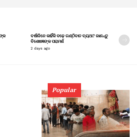
ଙ୍କ
ବର୍ଷାଦିନେ କାହିଁକି ବଢ଼େ ଗଣ୍ଠିବାତ ବ୍ୟଥା? ଜାଣନ୍ତୁ
ବିଶେଷଜ୍ଞଙ୍କ ପରାମର୍ଶ
2 days ago
Popular