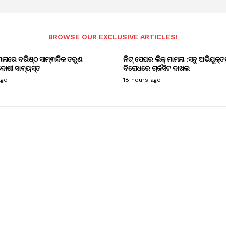
BROWSE OUR EXCLUSIVE ARTICLES!
ାମଲାରେ ବରିଷ୍ଠ ସାମ୍ଵାଦିକ ତରୁଣ
ନିଟ୍ ପେପର ଲିକ୍ ମାମଲା :ସବୁ ଅଭିଯୁକ୍ତ
ୋଷୀ ସାବ୍ୟସ୍ତ
ବିରୋଧରେ ଚାର୍ଜସିଟ ଦାଖଲ
ago
18 hours ago