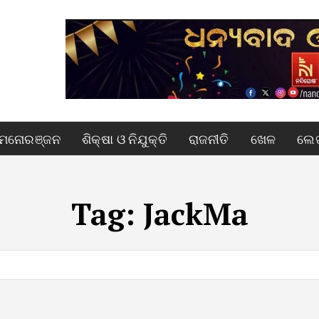
ମନୋରଞ୍ଜନ
ଶିକ୍ଷା ଓ ନିଯୁକ୍ତି
ରାଜନୀତି
ଖେଳ
ଲେଖ
Tag:
JackMa