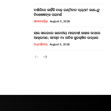
ବର୍ଷାଦିନେ କାହିଁକି ବଢ଼େ ଗଣ୍ଠିବାତ ବ୍ୟଥା? ଜାଣନ୍ତୁ
ବିଶେଷଜ୍ଞଙ୍କ ପରାମର୍ଶ
ଜୀବନଚର୍ଯ୍ୟା
August 5, 2026
ଲାଲ ସାଗରରେ ଭାରତୀୟ ମାଲବାହୀ ଜାହାଜ ଉପରେ
ଆକ୍ରମଣ; ସମସ୍ତ ୧୪ ନାବିକ ସୁରକ୍ଷିତ ଉଦ୍ଧାର
ଅନ୍ତର୍ଜାତୀୟ
August 5, 2026