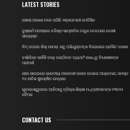
LATEST STORIES
ଖୋଲା ଆକାଶ ତଳେ ପଡିଛି ଏକ୍ସପାଏରୀ ମେଡିସିନ
ଦୁଷ୍କର୍ମ ମାମଲାରେ ବରିଷ୍ଠ ସାମ୍ଵାଦିକ ତରୁଣ ତେଜପାଲ ଦୋଷୀ
ସାବ୍ୟସ୍ତ
ନିଟ୍ ପେପର ଲିକ୍ ମାମଲା :ସବୁ ଅଭିଯୁକ୍ତଙ୍କ ବିରୋଧରେ ଚାର୍ଜସିଟ ଦାଖଲ
ବର୍ଷାଦିନେ କାହିଁକି ବଢ଼େ ଗଣ୍ଠିବାତ ବ୍ୟଥା? ଜାଣନ୍ତୁ ବିଶେଷଜ୍ଞଙ୍କ
ପରାମର୍ଶ
ଲାଲ ସାଗରରେ ଭାରତୀୟ ମାଲବାହୀ ଜାହାଜ ଉପରେ ଆକ୍ରମଣ; ସମସ୍ତ
୧୪ ନାବିକ ସୁରକ୍ଷିତ ଉଦ୍ଧାର
ଭୁବନେଶ୍ୱରରେ ଆଜିଠାରୁ ବ୍ରିକ୍ସ ଶିକ୍ଷା ମନ୍ତ୍ରୀମାନଙ୍କ ୧୩ତମ
ବୈଠକ
CONTACT US