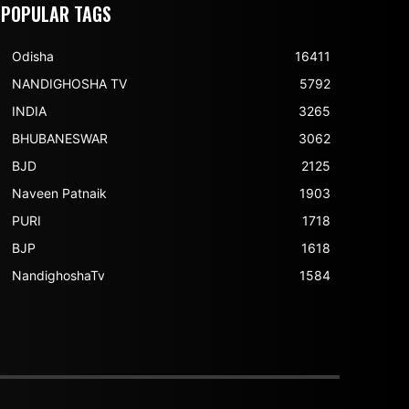
POPULAR TAGS
Odisha
16411
NANDIGHOSHA TV
5792
INDIA
3265
BHUBANESWAR
3062
BJD
2125
Naveen Patnaik
1903
PURI
1718
BJP
1618
NandighoshaTv
1584