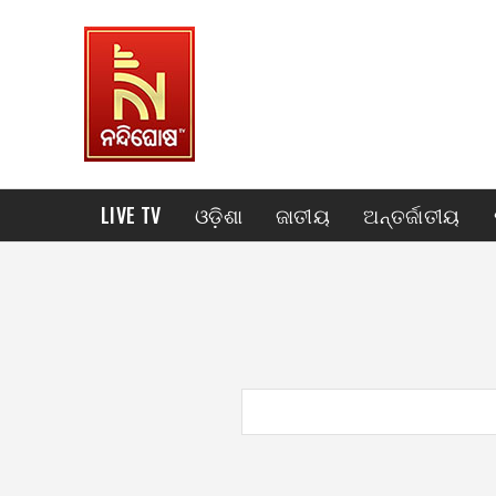
LIVE TV
ଓଡ଼ିଶା
ଜାତୀୟ
ଅନ୍ତର୍ଜାତୀୟ