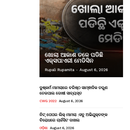
ଖୋଲା ଆକାଶ ତଳେ ପଡିଛି
ଏକ୍ସପାଏରୀ ମେଡିସିନ
Rupali Rupamita
-
August 6, 2026
ଦୁଷ୍କର୍ମ ମାମଲାରେ ବରିଷ୍ଠ ସାମ୍ଵାଦିକ ତରୁଣ
ତେଜପାଲ ଦୋଷୀ ସାବ୍ୟସ୍ତ
CWG 2022
August 6, 2026
ନିଟ୍ ପେପର ଲିକ୍ ମାମଲା :ସବୁ ଅଭିଯୁକ୍ତଙ୍କ
ବିରୋଧରେ ଚାର୍ଜସିଟ ଦାଖଲ
ଓଡ଼ିଶା
August 6, 2026