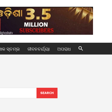
କ ସ୍ତମ୍ଭ
ଜୀବନଚର୍ଯ୍ୟା
ଅପରାଧ
SEARCH