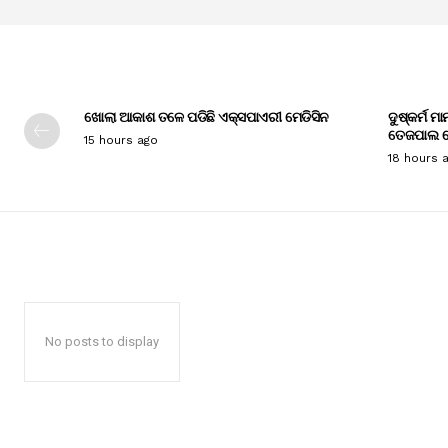
ଖୋଲା ଆକାଶ ତଳେ ପଡିଛି ଏକ୍ସପାଏରୀ ମେଡିସିନ
ଦୁଷ୍କର୍ମ ମ
ତେଜପାଲ ଦ
15 hours ago
18 hours 
No posts to display