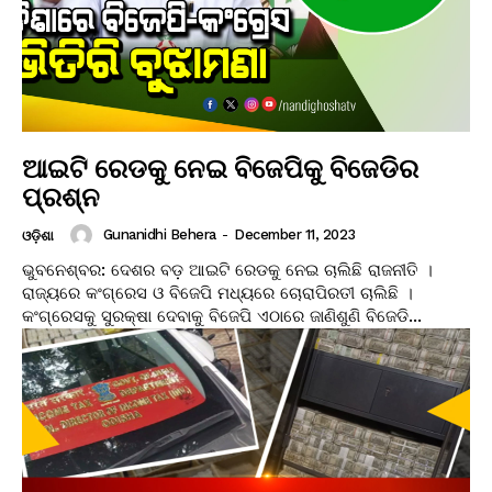
ଆଇଟି ରେଡକୁ ନେଇ ବିଜେପିକୁ ବିଜେଡିର
ପ୍ରଶ୍ନ
Gunanidhi Behera
-
December 11, 2023
ଓଡ଼ିଶା
ଭୁବନେଶ୍ବର: ଦେଶର ବଡ଼ ଆଇଟି ରେଡକୁ ନେଇ ଚାଲିଛି ରାଜନୀତି ।
ରାଜ୍ୟରେ କଂଗ୍ରେସ ଓ ବିଜେପି ମଧ୍ୟରେ ଚୋରାପିରତୀ ଚାଲିଛି ।
କଂଗ୍ରେସକୁ ସୁରକ୍ଷା ଦେବାକୁ ବିଜେପି ଏଠାରେ ଜାଣିଶୁଣି ବିଜେଡି...