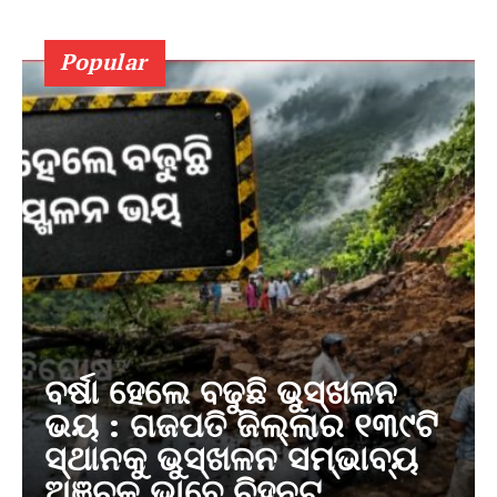
Popular
ବର୍ଷା ହେଲେ ବଢୁଛି ଭୁସ୍ଖଳନ
ଭୟ : ଗଜପତି ଜିଲ୍ଲାର ୧୩୯ଟି
ସ୍ଥାନକୁ ଭୁସ୍ଖଳନ ସମ୍ଭାବ୍ୟ
ଅଞ୍ଚଳ ଭାବେ ଚିହ୍ନଟ