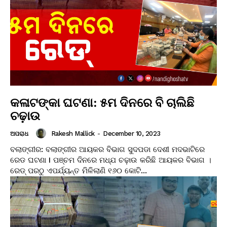
କଳାଟଙ୍କା ଘଟଣା: ୫ମ ଦିନରେ ବି ଚାଲିଛି
ଚଢ଼ାଉ
Rakesh Mallick
-
December 10, 2023
ଅପରାଧ
ବଲାଙ୍ଗୀର: ବଲାଙ୍ଗୀର ଆୟକର ବିଭାଗ ସୁଦପଡା ଦେଶୀ ମଦଭାଟିରେ
ରେଡ ଘଟଣା I ପଞ୍ଚମ ଦିନରେ ମଧ୍ଯ ଚଢ଼ାଉ କରିଛି ଆୟକର ବିଭାଗ ।
ରେଡ୍ ପରଠୁ ଏପର୍ଯ୍ୟନ୍ତ ମିଳିଲାଣି ୧୬୦ କୋଟି...