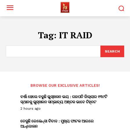
Tag:
IT RAID
SEARCH
BROWSE OUR EXCLUSIVE ARTICLES!
ବର୍ଷା ହେଲେ ବଢୁଛି ଭୁସ୍ଖଳନ ଭୟ : ଗଜପତି ଜିଲ୍ଲାର ୧୩୯ଟି
ସ୍ଥାନକୁ ଭୁସ୍ଖଳନ ସମ୍ଭାବ୍ୟ ଅଞ୍ଚଳ ଭାବେ ଚିହ୍ନଟ
2 hours ago
ତେଜୁଛି ରେଭେନ୍ସା ବିବାଦ : ମୁଖ୍ୟ ଫାଟକ ଆଗରେ
ଆନ୍ଦୋଳନ