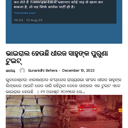
ଭାଇରାଲ ହେଉଛି ଧୀରଜ ସାହୁଙ୍କ ପୁରୁଣା
ଟୁଇଟ୍
Gunanidhi Behera
-
December 10, 2023
ଜାତୀୟ
ଭୁବନେଶ୍ବର: ଝାରଖଣ୍ଡର କଂଗ୍ରେସ ରାଜ୍ୟସଭା ସାଂସଦ ଧୀରଜ ସାହୁଙ୍କ
ଲିଙ୍କରେ ଆଇଟି ରେଡ ଜାରି ରହିଥିବା ବେଳେ ତାଙ୍କର ଏକ ଟୁଇଟ ଏବେ
ଭାଇରାଲ ହେଉଛି । ୧୨ ଅଗଷ୍ଟ ୨୦୨୨ରେ ସେ...