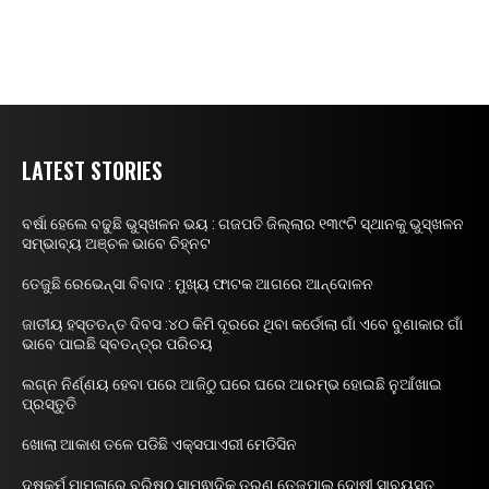
LATEST STORIES
ବର୍ଷା ହେଲେ ବଢୁଛି ଭୁସ୍ଖଳନ ଭୟ : ଗଜପତି ଜିଲ୍ଲାର ୧୩୯ଟି ସ୍ଥାନକୁ ଭୁସ୍ଖଳନ
ସମ୍ଭାବ୍ୟ ଅଞ୍ଚଳ ଭାବେ ଚିହ୍ନଟ
ତେଜୁଛି ରେଭେନ୍ସା ବିବାଦ : ମୁଖ୍ୟ ଫାଟକ ଆଗରେ ଆନ୍ଦୋଳନ
ଜାତୀୟ ହସ୍ତତନ୍ତ ଦିବସ :୪୦ କିମି ଦୂରରେ ଥିବା କର୍ଡୋଲା ଗାଁ ଏବେ ବୁଣାକାର ଗାଁ
ଭାବେ ପାଇଛି ସ୍ବତନ୍ତ୍ର ପରିଚୟ
ଲଗ୍ନ ନିର୍ଣ୍ଣୟ ହେବା ପରେ ଆଜିଠୁ ଘରେ ଘରେ ଆରମ୍ଭ ହୋଇଛି ନୁଆଁଖାଇ
ପ୍ରସ୍ତୁତି
ଖୋଲା ଆକାଶ ତଳେ ପଡିଛି ଏକ୍ସପାଏରୀ ମେଡିସିନ
ଦୁଷ୍କର୍ମ ମାମଲାରେ ବରିଷ୍ଠ ସାମ୍ଵାଦିକ ତରୁଣ ତେଜପାଲ ଦୋଷୀ ସାବ୍ୟସ୍ତ