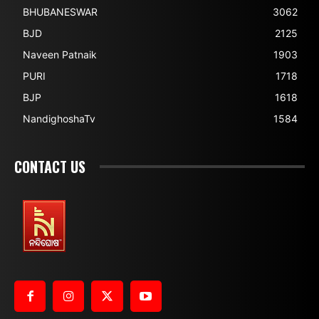
BHUBANESWAR
3062
BJD
2125
Naveen Patnaik
1903
PURI
1718
BJP
1618
NandighoshaTv
1584
CONTACT US