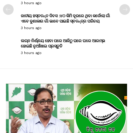
3 hours ago
ଜାତୀୟ ହସ୍ତତନ୍ତ ଦିବସ :୪୦ କିମି ଦୂରରେ ଥିବା କର୍ଡୋଲା ଗାଁ
ଏବେ ବୁଣାକାର ଗାଁ ଭାବେ ପାଇଛି ସ୍ବତନ୍ତ୍ର ପରିଚୟ
3 hours ago
ଲଗ୍ନ ନିର୍ଣ୍ଣୟ ହେବା ପରେ ଆଜିଠୁ ଘରେ ଘରେ ଆରମ୍ଭ
ହୋଇଛି ନୁଆଁଖାଇ ପ୍ରସ୍ତୁତି
3 hours ago