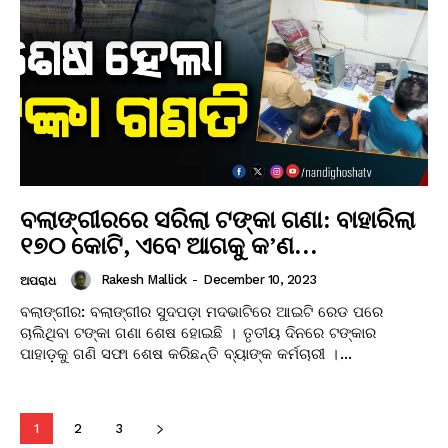
ବଲାଙ୍ଗୀରରେ ସରିଲା ଟଙ୍କା ଗଣା: ବାହାରିଲା
୧୭୦ କୋଟି, ଏବେ ଆଗକୁ କ’ଣ…
Rakesh Mallick
-
December 10, 2023
ଅପରାଧ
ବଲାଙ୍ଗୀର: ବଲାଙ୍ଗୀର ସୁଦପଡ଼ା ମଦଭାଟିରେ ଆଇଟି ରେଡ ପରେ
ଚାଲିଥିବା ଟଙ୍କା ଗଣା ଶେଷ ହୋଇଛି । ତୃତୀୟ ଦିନରେ ଟଙ୍କାର
ପାହାଡ଼କୁ ଗଣି ସଫା ଶେଷ କରିଛନ୍ତି ବ୍ୟାଙ୍କ କର୍ମଚାରୀ ।...
1
2
3