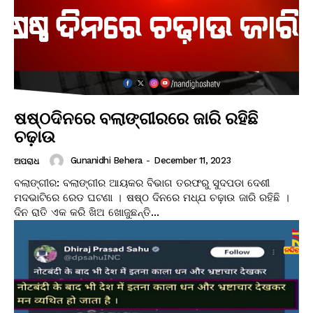
ଷଷ୍ଠଦିନରେ ବଲାଙ୍ଗୀରରେ ଜାରି ରହିଛି
ଚଢ଼ାଉ
Gunanidhi Behera
-
December 11, 2023
ଅପରାଧ
ବଲାଙ୍ଗୀର: ବଲାଙ୍ଗୀର ଆୟକର ବିଭାଗ ତରଫରୁ ସୁଦପଡା ଦେଶୀ
ମଦଭାଟିରେ ରେଡ ଘଟଣା । ଷଷ୍ଠ ଦିନରେ ମଧ୍ଯ ଚଢ଼ାଉ ଜାରି ରହିଛି ।
ଦିନ ରାତି ଏକ କରି ଖିଅ ଖୋଜୁଛନ୍ତି...