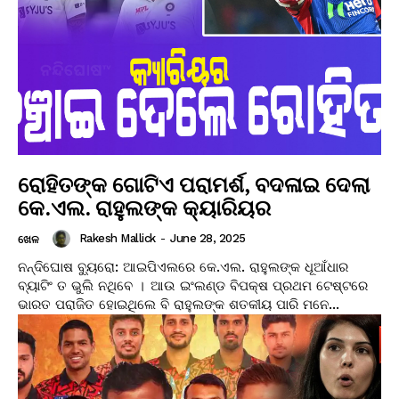
ରୋହିତଙ୍କ ଗୋଟିଏ ପରାମର୍ଶ, ବଦଳାଇ ଦେଲା
କେ.ଏଲ. ରାହୁଲଙ୍କ କ୍ୟାରିୟର
Rakesh Mallick
-
June 28, 2025
ଖେଳ
ନନ୍ଦିଘୋଷ ବ୍ୟୁରୋ: ଆଇପିଏଲରେ କେ.ଏଲ. ରାହୁଲଙ୍କ ଧୂଆଁଧାର
ବ୍ୟାଟିଂ ତ ଭୁଲି ନଥିବେ । ଆଉ ଇଂଲଣ୍ଡ ବିପକ୍ଷ ପ୍ରଥମ ଟେଷ୍ଟରେ
ଭାରତ ପରାଜିତ ହୋଇଥିଲେ ବି ରାହୁଲଙ୍କ ଶତକୀୟ ପାରି ମନେ...