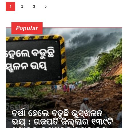
1
2
3
Popular
ବର୍ଷା ହେଲେ ବଢୁଛି ଭୁସ୍ଖଳନ
ଭୟ : ଗଜପତି ଜିଲ୍ଲାର ୧୩୯ଟି