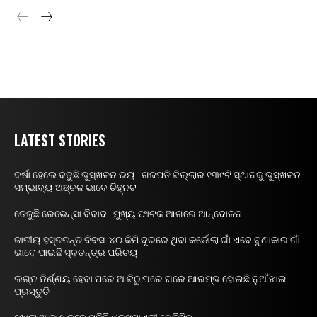
LATEST STORIES
ବର୍ଷା ହେଲେ ବଢୁଛି ଭୁସ୍ଖଳନ ଭୟ : ଗଜପତି ଜିଲ୍ଲାର ୧୩୯ଟି ସ୍ଥାନକୁ ଭୁସ୍ଖଳନ
ସମ୍ଭାବ୍ୟ ଅଞ୍ଚଳ ଭାବେ ଚିହ୍ନଟ
ତେଜୁଛି ରେଭେନ୍ସା ବିବାଦ : ମୁଖ୍ୟ ଫାଟକ ଆଗରେ ଆନ୍ଦୋଳନ
ଜାତୀୟ ହସ୍ତତନ୍ତ ଦିବସ :୪୦ କିମି ଦୂରରେ ଥିବା କର୍ଡୋଲା ଗାଁ ଏବେ ବୁଣାକାର ଗାଁ
ଭାବେ ପାଇଛି ସ୍ବତନ୍ତ୍ର ପରିଚୟ
ଲଗ୍ନ ନିର୍ଣ୍ଣୟ ହେବା ପରେ ଆଜିଠୁ ଘରେ ଘରେ ଆରମ୍ଭ ହୋଇଛି ନୁଆଁଖାଇ
ପ୍ରସ୍ତୁତି