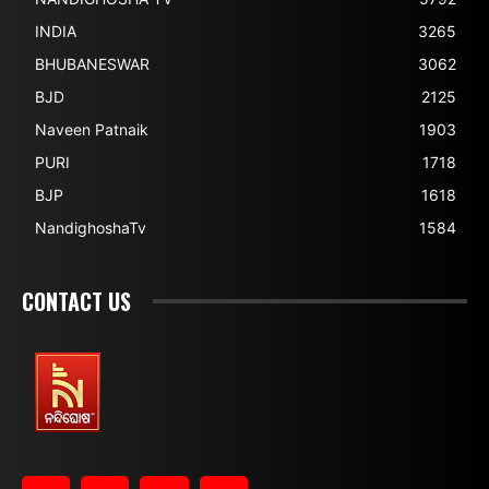
INDIA
3265
BHUBANESWAR
3062
BJD
2125
Naveen Patnaik
1903
PURI
1718
BJP
1618
NandighoshaTv
1584
CONTACT US