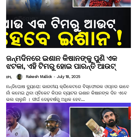
ଜନ୍ମଦିନରେ ଇଶାନ କିଷାନଙ୍କୁ ପୁଣି ଏକ
ଝଟକା, ଏହି ଟିମରୁ ହୋଇ ପାରନ୍ତି ଆଉଟ୍
Rakesh Mallick
-
July 18, 2025
IPL
ନନ୍ଦିଘୋଷ ବ୍ୟୁରୋ: ଭାରତୀୟ କ୍ରିକେଟରେ ବିସ୍ଫୋରକ ଓପ୍ନର ଭାବେ
ନାଁ କମେଇ ଥିବା ଓ୍ବିକେଟ କିପର ବ୍ୟାଟର ଇଶାନ କିଷାନଙ୍କ ଦିନ ଏବେ
ଭଲ ଚାଲୁନି । ଦୀର୍ଘ ଦେଢ଼ବର୍ଷରୁ ଅଧିକ ହେବ...