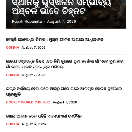
ସ୍ଥାନକୁ ଭୁସ୍ଖଳନ ସମ୍ଭାବ୍ୟ
ଅଞ୍ଚଳ ଭାବେ ଚିହ୍ନଟ
Rupali Rupamita
-
August 7, 2026
ତେଜୁଛି ରେଭେନ୍ସା ବିବାଦ : ମୁଖ୍ୟ ଫାଟକ ଆଗରେ ଆନ୍ଦୋଳନ
ODISHA
August 7, 2026
ଜାତୀୟ ହସ୍ତତନ୍ତ ଦିବସ :୪୦ କିମି ଦୂରରେ ଥିବା କର୍ଡୋଲା ଗାଁ ଏବେ ବୁଣାକାର
ଗାଁ ଭାବେ ପାଇଛି ସ୍ବତନ୍ତ୍ର ପରିଚୟ
ODISHA
August 7, 2026
ଲଗ୍ନ ନିର୍ଣ୍ଣୟ ହେବା ପରେ ଆଜିଠୁ ଘରେ ଘରେ ଆରମ୍ଭ ହୋଇଛି ନୁଆଁଖାଇ
ପ୍ରସ୍ତୁତି
HOCKEY WORLD CUP 2023
August 7, 2026
ଖୋଲା ଆକାଶ ତଳେ ପଡିଛି ଏକ୍ସପାଏରୀ ମେଡିସିନ
ODISHA
August 6, 2026