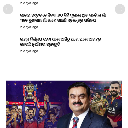
2 days ago
ଜାତୀୟ ହସ୍ତତନ୍ତ ଦିବସ :୪୦ କିମି ଦୂରରେ ଥିବା କର୍ଡୋଲା ଗାଁ
ଏବେ ବୁଣାକାର ଗାଁ ଭାବେ ପାଇଛି ସ୍ବତନ୍ତ୍ର ପରିଚୟ
2 days ago
ଲଗ୍ନ ନିର୍ଣ୍ଣୟ ହେବା ପରେ ଆଜିଠୁ ଘରେ ଘରେ ଆରମ୍ଭ
ହୋଇଛି ନୁଆଁଖାଇ ପ୍ରସ୍ତୁତି
2 days ago