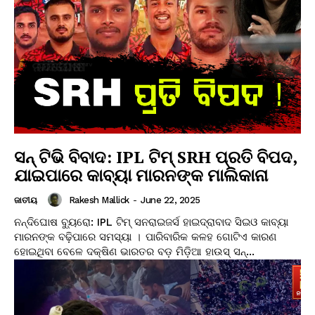
ସନ୍ ଟିଭି ବିବାଦ: IPL ଟିମ୍ SRH ପ୍ରତି ବିପଦ,
ଯାଇପାରେ କାବ୍ୟା ମାରନଙ୍କ ମାଲିକାନା
Rakesh Mallick
-
June 22, 2025
ଜାତୀୟ
ନନ୍ଦିଘୋଷ ବ୍ୟୁରୋ: IPL ଟିମ୍ ସନରାଇଜର୍ସ ହାଇଦ୍ରାବାଦ ସିଇଓ କାବ୍ୟା
ମାରନଙ୍କ ବଢ଼ିପାରେ ସମସ୍ୟା । ପାରିବାରିକ କଳହ ଗୋଟିଏ କାରଣ
ହୋଇଥିବା ବେଳେ ଦକ୍ଷିଣ ଭାରତର ବଡ଼ ମିଡ଼ିଆ ହାଉସ୍ ସନ୍...