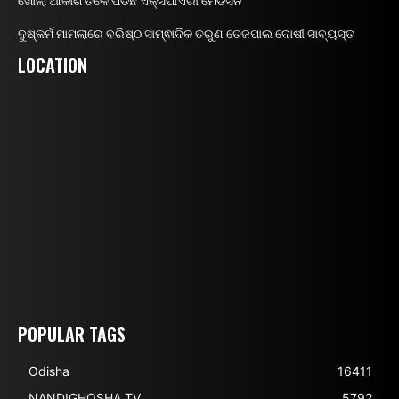
ଖୋଲା ଆକାଶ ତଳେ ପଡିଛି ଏକ୍ସପାଏରୀ ମେଡିସିନ
ଦୁଷ୍କର୍ମ ମାମଲାରେ ବରିଷ୍ଠ ସାମ୍ଵାଦିକ ତରୁଣ ତେଜପାଲ ଦୋଷୀ ସାବ୍ୟସ୍ତ
LOCATION
POPULAR TAGS
Odisha
16411
NANDIGHOSHA TV
5792