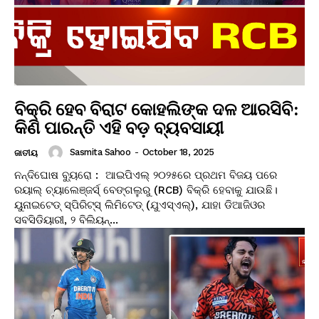
ବିକ୍ରି ହେବ ବିରାଟ କୋହଲିଙ୍କ ଦଳ ଆରସିବି:
କିଣି ପାରନ୍ତି ଏହି ବଡ଼ ବ୍ୟବସାୟୀ
Sasmita Sahoo
-
October 18, 2025
ଜାତୀୟ
ନନ୍ଦିଘୋଷ ବ୍ୟୁରୋ : ଆଇପିଏଲ୍ ୨୦୨୫ରେ ପ୍ରଥମ ବିଜୟ ପରେ
ରୟାଲ୍ ଚ୍ୟାଲେଞ୍ଜର୍ସ୍ ବେଙ୍ଗଲୁରୁ (RCB) ବିକ୍ରି ହେବାକୁ ଯାଉଛି।
ୟୁନାଇଟେଡ୍ ସ୍ପିରିଟ୍ସ୍ ଲିମିଟେଡ୍ (ଯୁଏସ୍ଏଲ୍), ଯାହା ଡିଆଜିଓର
ସବସିଡିୟାରୀ, ୨ ବିଲିୟନ୍...