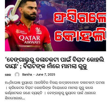
‘ବେଙ୍ଗାଲୁରୁ ଦଳାଚକଟା ପାଇଁ ବିରାଟ କୋହଲି
ଦାୟୀ’ ; ବିରାଟଙ୍କ ନାଁରେ ମାମଲା ରୁଜୁ
Barsha
-
June 7, 2025
ଖେଳ
ନନ୍ଦିଘୋଷ ବ୍ୟୁରୋ: ଆରସିବିର ବିଜୟ ଉତ୍ସବବେଳେ ଦଳାଚକଟା ଘଟଣା
। କ୍ରିକେଟର ବିରାଟ କୋହଲିଙ୍କ ବିରୋଧରେ ମାମଲା ରୁଜୁ କଲେ
କର୍ଣ୍ଣାଟକର ଜଣେ ବ୍ୟକ୍ତି । ବେଙ୍ଗାଳୁରୁ କ୍ୟୁବନ ପାର୍କ ଥାନାରେ
ଶିବମୋଗାର...