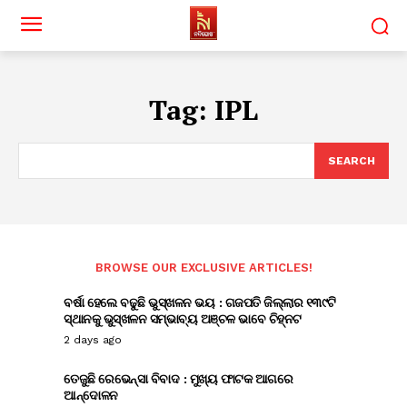
Tag:
IPL
SEARCH
BROWSE OUR EXCLUSIVE ARTICLES!
ବର୍ଷା ହେଲେ ବଢୁଛି ଭୁସ୍ଖଳନ ଭୟ : ଗଜପତି ଜିଲ୍ଲାର ୧୩୯ଟି
ସ୍ଥାନକୁ ଭୁସ୍ଖଳନ ସମ୍ଭାବ୍ୟ ଅଞ୍ଚଳ ଭାବେ ଚିହ୍ନଟ
2 days ago
ତେଜୁଛି ରେଭେନ୍ସା ବିବାଦ : ମୁଖ୍ୟ ଫାଟକ ଆଗରେ
ଆନ୍ଦୋଳନ