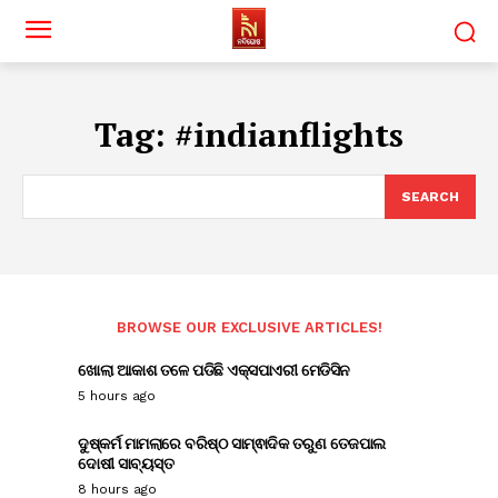
Tag:
#indianflights
SEARCH
BROWSE OUR EXCLUSIVE ARTICLES!
ଖୋଲା ଆକାଶ ତଳେ ପଡିଛି ଏକ୍ସପାଏରୀ ମେଡିସିନ
5 hours ago
ଦୁଷ୍କର୍ମ ମାମଲାରେ ବରିଷ୍ଠ ସାମ୍ଵାଦିକ ତରୁଣ ତେଜପାଲ
ଦୋଷୀ ସାବ୍ୟସ୍ତ
8 hours ago