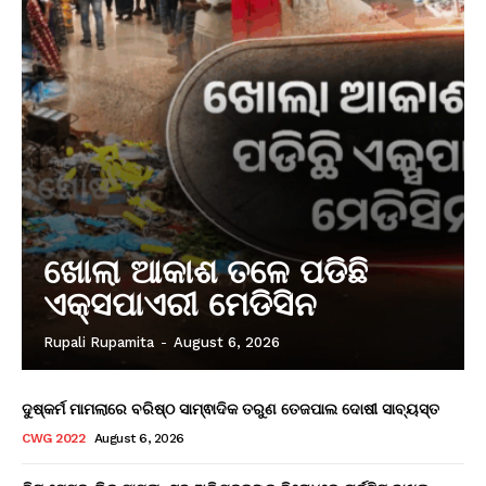
ଖୋଲା ଆକାଶ ତଳେ ପଡିଛି
ଏକ୍ସପାଏରୀ ମେଡିସିନ
Rupali Rupamita
-
August 6, 2026
ଦୁଷ୍କର୍ମ ମାମଲାରେ ବରିଷ୍ଠ ସାମ୍ଵାଦିକ ତରୁଣ ତେଜପାଲ ଦୋଷୀ ସାବ୍ୟସ୍ତ
CWG 2022
August 6, 2026