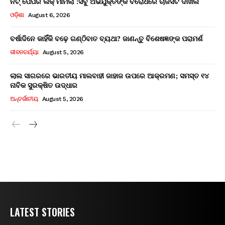
ନିଟ୍ ପେପର ଲିକ୍ ମାମଲା :ସବୁ ଅଭିଯୁକ୍ତଙ୍କ ବିରୋଧରେ ଚାର୍ଜସିଟ ଦାଖଲ
ଓଡ଼ିଶା
August 6, 2026
ବର୍ଷାଦିନେ କାହିଁକି ବଢ଼େ ଗଣ୍ଠିବାତ ବ୍ୟଥା? ଜାଣନ୍ତୁ ବିଶେଷଜ୍ଞଙ୍କ ପରାମର୍ଶ
ଜୀବନଚର୍ଯ୍ୟା
August 5, 2026
ଲାଲ ସାଗରରେ ଭାରତୀୟ ମାଲବାହୀ ଜାହାଜ ଉପରେ ଆକ୍ରମଣ; ସମସ୍ତ ୧୪
ନାବିକ ସୁରକ୍ଷିତ ଉଦ୍ଧାର
ଅନ୍ତର୍ଜାତୀୟ
August 5, 2026
LATEST STORIES