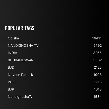
POPULAR TAGS
Odisha
16411
NANDIGHOSHA TV
5792
INDIA
3265
BHUBANESWAR
3062
BJD
2125
Naveen Patnaik
1903
PURI
1718
BJP
1618
NandighoshaTv
1584