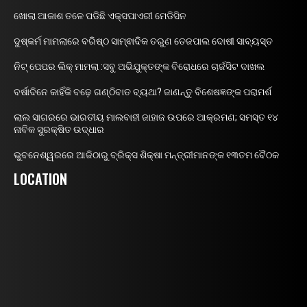
ଖୋଲା ଆକାଶ ତଳେ ପଡିଛି ଏକ୍ସପାଏରୀ ମେଡିସିନ
ଦୁଷ୍କର୍ମ ମାମଲାରେ ବରିଷ୍ଠ ସାମ୍ଵାଦିକ ତରୁଣ ତେଜପାଲ ଦୋଷୀ ସାବ୍ୟସ୍ତ
ନିଟ୍ ପେପର ଲିକ୍ ମାମଲା :ସବୁ ଅଭିଯୁକ୍ତଙ୍କ ବିରୋଧରେ ଚାର୍ଜସିଟ ଦାଖଲ
ବର୍ଷାଦିନେ କାହିଁକି ବଢ଼େ ଗଣ୍ଠିବାତ ବ୍ୟଥା? ଜାଣନ୍ତୁ ବିଶେଷଜ୍ଞଙ୍କ ପରାମର୍ଶ
ଲାଲ ସାଗରରେ ଭାରତୀୟ ମାଲବାହୀ ଜାହାଜ ଉପରେ ଆକ୍ରମଣ; ସମସ୍ତ ୧୪
ନାବିକ ସୁରକ୍ଷିତ ଉଦ୍ଧାର
ଭୁବନେଶ୍ୱରରେ ଆଜିଠାରୁ ବ୍ରିକ୍ସ ଶିକ୍ଷା ମନ୍ତ୍ରୀମାନଙ୍କ ୧୩ତମ ବୈଠକ
LOCATION