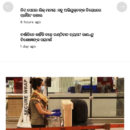
ନିଟ୍ ପେପର ଲିକ୍ ମାମଲା :ସବୁ ଅଭିଯୁକ୍ତଙ୍କ ବିରୋଧରେ
ଚାର୍ଜସିଟ ଦାଖଲ
8 hours ago
ବର୍ଷାଦିନେ କାହିଁକି ବଢ଼େ ଗଣ୍ଠିବାତ ବ୍ୟଥା? ଜାଣନ୍ତୁ
ବିଶେଷଜ୍ଞଙ୍କ ପରାମର୍ଶ
1 day ago