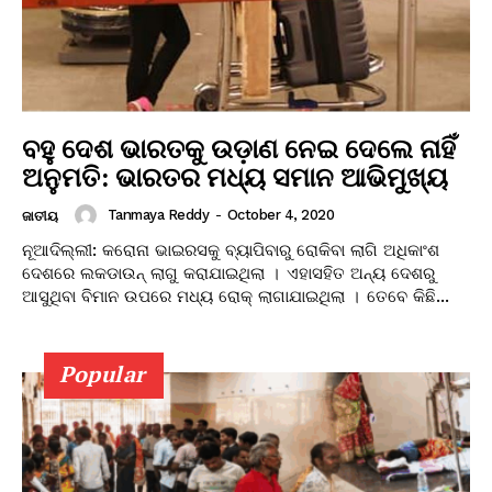
ବହୁ ଦେଶ ଭାରତକୁ ଉଡ଼ାଣ ନେଇ ଦେଲେ ନାହିଁ
ଅନୁମତି: ଭାରତର ମଧ୍ୟ ସମାନ ଆଭିମୁଖ୍ୟ
Tanmaya Reddy
-
October 4, 2020
ଜାତୀୟ
ନୂଆଦିଲ୍ଲୀ: କରୋନା ଭାଇରସକୁ ବ୍ୟାପିବାରୁ ରୋକିବା ଲାଗି ଅଧିକାଂଶ
ଦେଶରେ ଲକଡାଉନ୍ ଲାଗୁ କରାଯାଇଥିଲା । ଏହାସହିତ ଅନ୍ୟ ଦେଶରୁ
ଆସୁଥିବା ବିମାନ ଉପରେ ମଧ୍ୟ ରୋକ୍ ଲାଗାଯାଇଥିଲା । ତେବେ କିଛି...
Popular