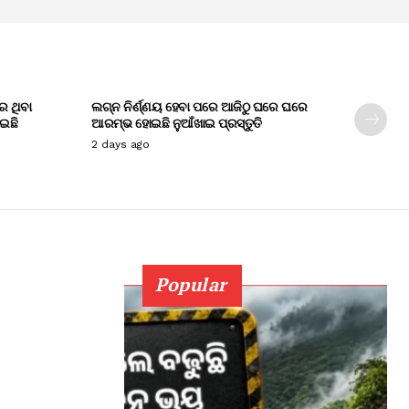
େ ଥିବା
ଲଗ୍ନ ନିର୍ଣ୍ଣୟ ହେବା ପରେ ଆଜିଠୁ ଘରେ ଘରେ
ାଇଛି
ଆରମ୍ଭ ହୋଇଛି ନୁଆଁଖାଇ ପ୍ରସ୍ତୁତି
2 days ago
Popular