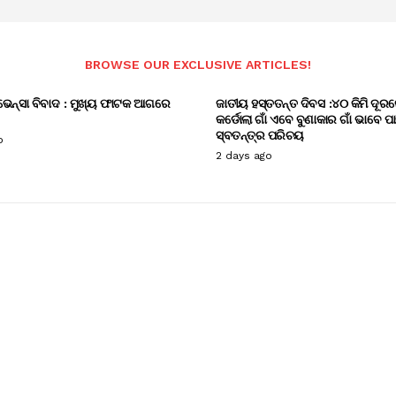
BROWSE OUR EXCLUSIVE ARTICLES!
ଭେନ୍ସା ବିବାଦ : ମୁଖ୍ୟ ଫାଟକ ଆଗରେ
ଜାତୀୟ ହସ୍ତତନ୍ତ ଦିବସ :୪୦ କିମି ଦୂରର
କର୍ଡୋଲା ଗାଁ ଏବେ ବୁଣାକାର ଗାଁ ଭାବେ ପ
ସ୍ବତନ୍ତ୍ର ପରିଚୟ
o
2 days ago