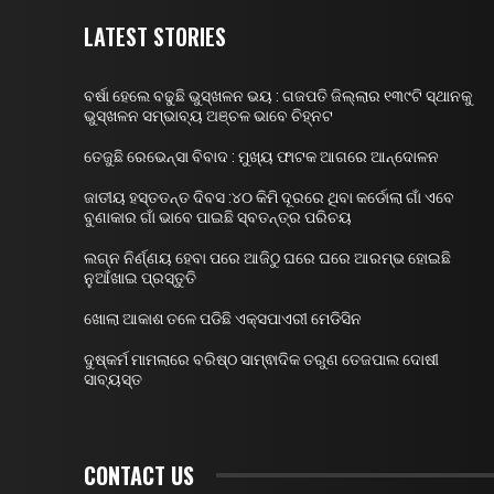
LATEST STORIES
ବର୍ଷା ହେଲେ ବଢୁଛି ଭୁସ୍ଖଳନ ଭୟ : ଗଜପତି ଜିଲ୍ଲାର ୧୩୯ଟି ସ୍ଥାନକୁ
ଭୁସ୍ଖଳନ ସମ୍ଭାବ୍ୟ ଅଞ୍ଚଳ ଭାବେ ଚିହ୍ନଟ
ତେଜୁଛି ରେଭେନ୍ସା ବିବାଦ : ମୁଖ୍ୟ ଫାଟକ ଆଗରେ ଆନ୍ଦୋଳନ
ଜାତୀୟ ହସ୍ତତନ୍ତ ଦିବସ :୪୦ କିମି ଦୂରରେ ଥିବା କର୍ଡୋଲା ଗାଁ ଏବେ
ବୁଣାକାର ଗାଁ ଭାବେ ପାଇଛି ସ୍ବତନ୍ତ୍ର ପରିଚୟ
ଲଗ୍ନ ନିର୍ଣ୍ଣୟ ହେବା ପରେ ଆଜିଠୁ ଘରେ ଘରେ ଆରମ୍ଭ ହୋଇଛି
ନୁଆଁଖାଇ ପ୍ରସ୍ତୁତି
ଖୋଲା ଆକାଶ ତଳେ ପଡିଛି ଏକ୍ସପାଏରୀ ମେଡିସିନ
ଦୁଷ୍କର୍ମ ମାମଲାରେ ବରିଷ୍ଠ ସାମ୍ଵାଦିକ ତରୁଣ ତେଜପାଲ ଦୋଷୀ
ସାବ୍ୟସ୍ତ
CONTACT US