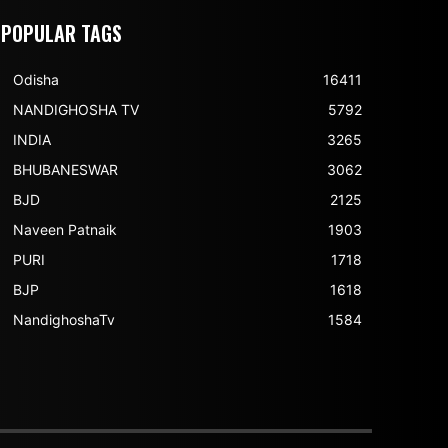
POPULAR TAGS
Odisha
16411
NANDIGHOSHA TV
5792
INDIA
3265
BHUBANESWAR
3062
BJD
2125
Naveen Patnaik
1903
PURI
1718
BJP
1618
NandighoshaTv
1584