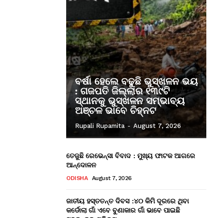
ବର୍ଷା ହେଲେ ବଢୁଛି ଭୁସ୍ଖଳନ ଭୟ
: ଗଜପତି ଜିଲ୍ଲାର ୧୩୯ଟି
ସ୍ଥାନକୁ ଭୁସ୍ଖଳନ ସମ୍ଭାବ୍ୟ
ଅଞ୍ଚଳ ଭାବେ ଚିହ୍ନଟ
Rupali Rupamita
-
August 7, 2026
ତେଜୁଛି ରେଭେନ୍ସା ବିବାଦ : ମୁଖ୍ୟ ଫାଟକ ଆଗରେ
ଆନ୍ଦୋଳନ
ODISHA
August 7, 2026
ଜାତୀୟ ହସ୍ତତନ୍ତ ଦିବସ :୪୦ କିମି ଦୂରରେ ଥିବା
କର୍ଡୋଲା ଗାଁ ଏବେ ବୁଣାକାର ଗାଁ ଭାବେ ପାଇଛି