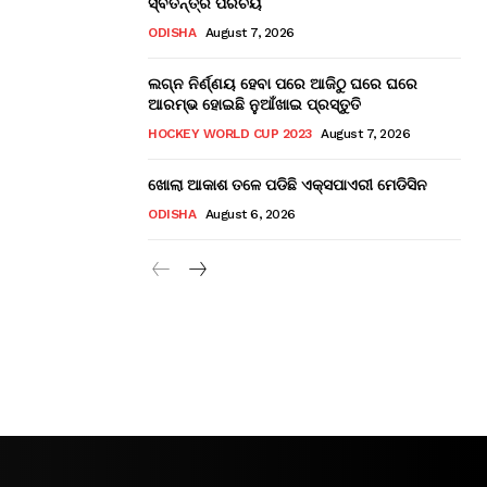
ସ୍ବତନ୍ତ୍ର ପରିଚୟ
ODISHA
August 7, 2026
ଲଗ୍ନ ନିର୍ଣ୍ଣୟ ହେବା ପରେ ଆଜିଠୁ ଘରେ ଘରେ
ଆରମ୍ଭ ହୋଇଛି ନୁଆଁଖାଇ ପ୍ରସ୍ତୁତି
HOCKEY WORLD CUP 2023
August 7, 2026
ଖୋଲା ଆକାଶ ତଳେ ପଡିଛି ଏକ୍ସପାଏରୀ ମେଡିସିନ
ODISHA
August 6, 2026