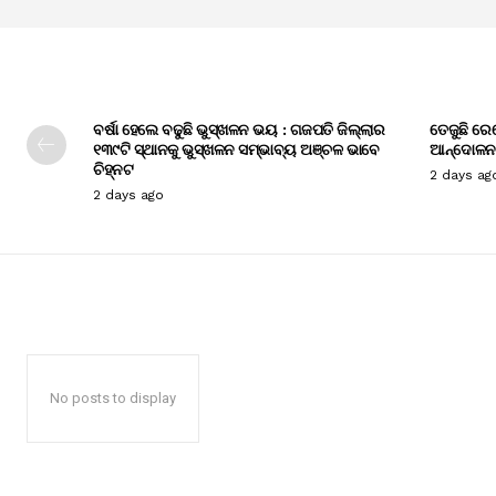
ବର୍ଷା ହେଲେ ବଢୁଛି ଭୁସ୍ଖଳନ ଭୟ : ଗଜପତି ଜିଲ୍ଲାର
ତେଜୁଛି ରେ
୧୩୯ଟି ସ୍ଥାନକୁ ଭୁସ୍ଖଳନ ସମ୍ଭାବ୍ୟ ଅଞ୍ଚଳ ଭାବେ
ଆନ୍ଦୋଳନ
ଚିହ୍ନଟ
2 days ag
2 days ago
No posts to display