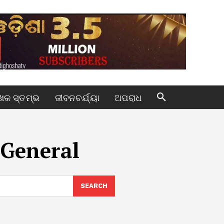
କ ସ୍ତମ୍ଭ
ଜୀବନଚର୍ଯ୍ୟା
ଅପରାଧ
General
SEARCH