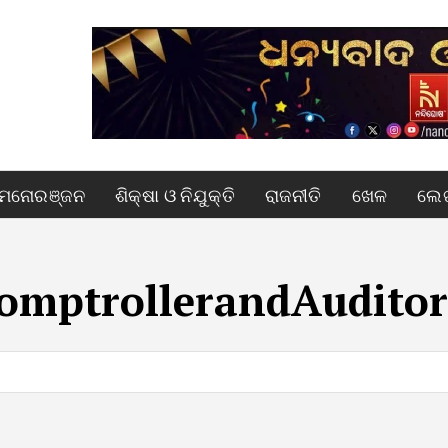
ମନୋରଞ୍ଜନ
ଶିକ୍ଷା ଓ ନିଯୁକ୍ତି
ରାଜନୀତି
ଖେଳ
ଲେଖ
omptrollerandAuditor