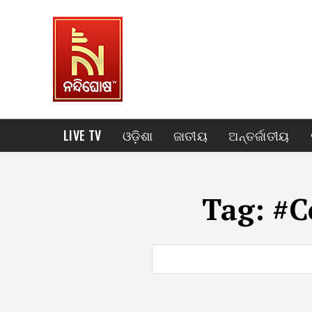
LIVE TV
ଓଡ଼ିଶା
ଜାତୀୟ
ଅନ୍ତର୍ଜାତୀୟ
Tag:
#C