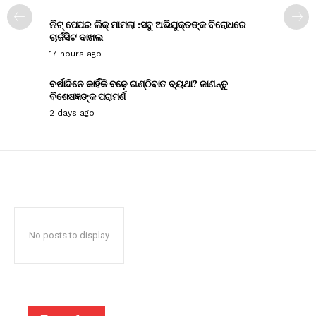
ନିଟ୍ ପେପର ଲିକ୍ ମାମଲା :ସବୁ ଅଭିଯୁକ୍ତଙ୍କ ବିରୋଧରେ
ଚାର୍ଜସିଟ ଦାଖଲ
17 hours ago
ବର୍ଷାଦିନେ କାହିଁକି ବଢ଼େ ଗଣ୍ଠିବାତ ବ୍ୟଥା? ଜାଣନ୍ତୁ
ବିଶେଷଜ୍ଞଙ୍କ ପରାମର୍ଶ
2 days ago
No posts to display