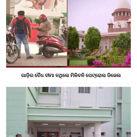
ଗାଡ଼ିର ବୈଧ ବୀମା ନଥିଲେ ମିଳିବନି ପେଟ୍ରୋଲ ଡିଜେଲ