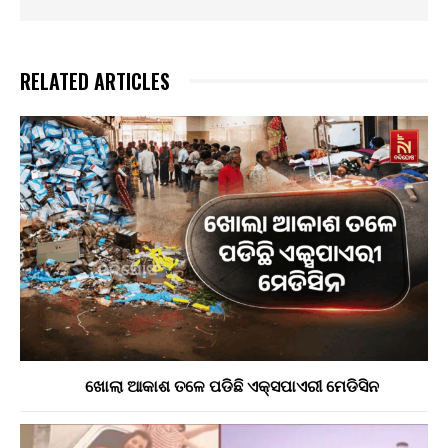
RELATED ARTICLES
ଖୋଲା ଆକାଶ ତଳେ ପଡିଛି ଏକ୍ସପାଏରୀ ମେଡିସିନ