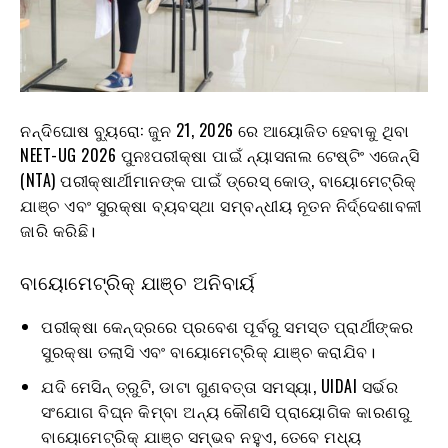
ନନ୍ଦିଘୋଷ ବ୍ୟୁରୋ: ଜୁନ 21, 2026 ରେ ଆୟୋଜିତ ହେବାକୁ ଥିବା
NEET-UG 2026 ପୁନଃପରୀକ୍ଷା ପାଇଁ ନ୍ୟାସନାଲ ଟେଷ୍ଟିଂ ଏଜେନ୍ସି
(NTA) ପରୀକ୍ଷାର୍ଥୀମାନଙ୍କ ପାଇଁ ଡ୍ରେସ୍ କୋଡ୍, ବାୟୋମେଟ୍ରିକ୍
ଯାଞ୍ଚ ଏବଂ ସୁରକ୍ଷା ବ୍ୟବସ୍ଥା ସମ୍ବନ୍ଧୀୟ ନୂତନ ନିର୍ଦ୍ଦେଶାବଳୀ
ଜାରି କରିଛି।
ବାୟୋମେଟ୍ରିକ୍ ଯାଞ୍ଚ ଅନିବାର୍ୟ
ପରୀକ୍ଷା କେନ୍ଦ୍ରରେ ପ୍ରବେଶ ପୂର୍ବରୁ ସମସ୍ତ ପ୍ରାର୍ଥୀଙ୍କର
ସୁରକ୍ଷା ତଲାସି ଏବଂ ବାୟୋମେଟ୍ରିକ୍ ଯାଞ୍ଚ କରାଯିବ।
ଯଦି ମେସିନ୍ ତ୍ରୁଟି, ଡାଟା ଗୁଣବତ୍ତା ସମସ୍ୟା, UIDAI ସର୍ଭର
ସଂଯୋଗ ବିଘ୍ନ କିମ୍ବା ଅନ୍ୟ କୌଣସି ପ୍ରାୟୋଗିକ କାରଣରୁ
ବାୟୋମେଟ୍ରିକ୍ ଯାଞ୍ଚ ସମ୍ଭବ ନହୁଏ, ତେବେ ମଧ୍ୟ