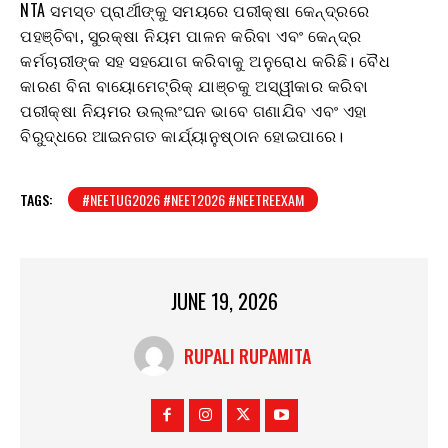
NTA ସମସ୍ତ ପ୍ରାର୍ଥୀଙ୍କୁ ସମୟରେ ପରୀକ୍ଷା କେନ୍ଦ୍ରରେ
ପହଞ୍ଚିବା, ସୁରକ୍ଷା ନିୟମ ପାଳନ କରିବା ଏବଂ କେନ୍ଦ୍ର
କର୍ମଚାରୀଙ୍କ ସହ ସହଯୋଗ କରିବାକୁ ଅନୁରୋଧ କରିଛି। ବୈଧ
କାରଣ ବିନା ବାୟୋମେଟ୍ରିକ୍ ଯାଞ୍ଚକୁ ଅସ୍ୱୀକାର କରିବା
ପରୀକ୍ଷା ନିୟମର ଉଲ୍ଲଂଘନ ଭାବେ ଗଣାଯିବ ଏବଂ ଏହା
ବିରୁଦ୍ଧରେ ଆଇନଗତ କାର୍ଯ୍ୟାନୁଷ୍ଠାନ ହୋଇପାରେ।
TAGS:
#NEETUG2026 #NEET2026 #NEETREEXAM
JUNE 19, 2026
RUPALI RUPAMITA