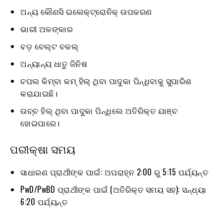
ଅନ୍ୟ କୌଣସି ଇଲେକ୍ଟ୍ରୋନିକ୍ ଉପକରଣ
ଭାରୀ ଅଳଙ୍କାର
ବଡ଼ ବେଲ୍ଟ ବକଲ୍
ଅନ୍ୟାନ୍ୟ ଧାତୁ ଜିନିଷ
ଚପଲ କିମ୍ବା କମ୍ ହିଲ୍ ଥିବା ପାଦୁକା ପିନ୍ଧିବାକୁ ସୁପାରିଶ
କରାଯାଇଛି।
ଉଚ୍ଚ ହିଲ୍ ଥିବା ପାଦୁକା ପିନ୍ଧିଲେ ଅତିରିକ୍ତ ଯାଞ୍ଚ
ହୋଇପାରେ।
ପରୀକ୍ଷା ସମୟ
ସାଧାରଣ ପ୍ରାର୍ଥୀଙ୍କ ପାଇଁ: ଅପରାହ୍ନ 2:00 ରୁ 5:15 ପର୍ଯ୍ୟନ୍ତ
PwD/PwBD ପ୍ରାର୍ଥୀଙ୍କ ପାଇଁ (ଅତିରିକ୍ତ ସମୟ ସହ): ସନ୍ଧ୍ୟା
6:20 ପର୍ଯ୍ୟନ୍ତ