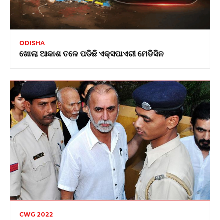
ODISHA
ଖୋଲା ଆକାଶ ତଳେ ପଡିଛି ଏକ୍ସପାଏରୀ ମେଡିସିନ
CWG 2022