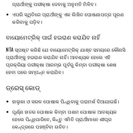
ପ୍ରାର୍ଥୀଙ୍କୁ ପରୀକ୍ଷା ଦେବାକୁ ଅନୁମତି ମିଳିବ।
ଏପରି ସ୍ଥିତିରେ ପ୍ରାର୍ଥୀଙ୍କୁ ଏକ ଲିଖିତ ଘୋଷଣାପତ୍ର ପୂରଣ
କରିବାକୁ ପଡ଼ିବ।
ବାୟୋମେଟ୍ରିକ୍ ପାଇଁ ହଇରାଣ କରାଯିବ ନାହିଁ
NTA ସ୍ପଷ୍ଟ କରିଛି ଯେ ବାୟୋମେଟ୍ରିକ୍ ଯାଞ୍ଚ ସମୟରେ କୌଣସି
ପ୍ରାର୍ଥୀଙ୍କୁ ହଇରାଣ କରାଯିବ ନାହିଁ। ଆବଶ୍ୟକ ହେଲେ ଏହି
ପ୍ରକ୍ରିୟା ପରୀକ୍ଷା ଆରମ୍ଭ ପୂର୍ବରୁ କିମ୍ବା ପରୀକ୍ଷା ଶେଷ
ହେବା ପରେ ସମ୍ପନ୍ନ କରାଯିବ।
ଡ୍ରେସ୍ କୋଡ୍
ହାଲୁକା ଓ ସରଳ ପୋଷାକ ପିନ୍ଧିବାକୁ ପରାମର୍ଶ ଦିଆଯାଇଛି।
ପୂର୍ଣ୍ଣ ହାତର ପୋଷାକ କିମ୍ବା ପଶମ ପୋଷାକ ଆବଶ୍ୟକ
ହେଲେ ପିନ୍ଧିପାରିବେ, କିନ୍ତୁ ଏମିତି ପ୍ରାର୍ଥୀମାନେ ଶୀଘ୍ର
କେନ୍ଦ୍ରରେ ପହଞ୍ଚିବା ଉଚିତ।