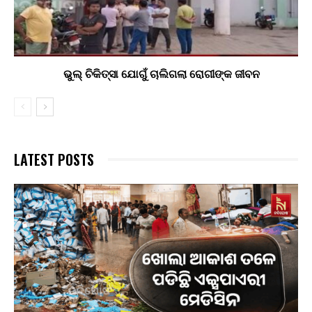
ଭୁଲ୍ ଚିକିତ୍ସା ଯୋଗୁଁ ଚାଲିଗଲା ରୋଗୀଙ୍କ ଜୀବନ
LATEST POSTS