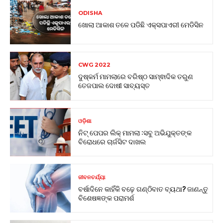
ODISHA
ଖୋଲା ଆକାଶ ତଳେ ପଡିଛି ଏକ୍ସପାଏରୀ ମେଡିସିନ
CWG 2022
ଦୁଷ୍କର୍ମ ମାମଲାରେ ବରିଷ୍ଠ ସାମ୍ଵାଦିକ ତରୁଣ
ତେଜପାଲ ଦୋଷୀ ସାବ୍ୟସ୍ତ
ଓଡ଼ିଶା
ନିଟ୍ ପେପର ଲିକ୍ ମାମଲା :ସବୁ ଅଭିଯୁକ୍ତଙ୍କ
ବିରୋଧରେ ଚାର୍ଜସିଟ ଦାଖଲ
ଜୀବନଚର୍ଯ୍ୟା
ବର୍ଷାଦିନେ କାହିଁକି ବଢ଼େ ଗଣ୍ଠିବାତ ବ୍ୟଥା? ଜାଣନ୍ତୁ
ବିଶେଷଜ୍ଞଙ୍କ ପରାମର୍ଶ