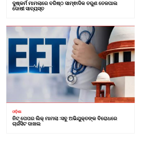
ଦୁଷ୍କର୍ମ ମାମଲାରେ ବରିଷ୍ଠ ସାମ୍ଵାଦିକ ତରୁଣ ତେଜପାଲ
ଦୋଷୀ ସାବ୍ୟସ୍ତ
ଓଡ଼ିଶା
ନିଟ୍ ପେପର ଲିକ୍ ମାମଲା :ସବୁ ଅଭିଯୁକ୍ତଙ୍କ ବିରୋଧରେ
ଚାର୍ଜସିଟ ଦାଖଲ