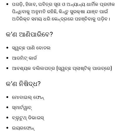
ପଗଡ଼ି, ହିଜାବ, ପବିତ୍ର ସୂତା ଓ ଅନ୍ୟାନ୍ୟ ଧାର୍ମିକ ପ୍ରତୀକ
ପିନ୍ଧିବାକୁ ଅନୁମତି ରହିଛି, କିନ୍ତୁ ସୁରକ୍ଷା ଯାଞ୍ଚ ପାଇଁ
ଅତିରିକ୍ତ ସମୟ ଧରି କେନ୍ଦ୍ରରେ ପହଞ୍ଚିବାକୁ ପଡ଼ିବ।
କ’ଣ ଆଣିପାରିବେ?
ସ୍ୱଚ୍ଛ ପାଣି ବୋତଲ
ଆଡମିଟ୍ କାର୍ଡ
ଆବଶ୍ୟକ ଦଲିଲପତ୍ର (ସ୍ୱଚ୍ଛ ପ୍ଲାଷ୍ଟିକ୍ ପାଉଚ୍‌ରେ)
କ’ଣ ନିଷିଦ୍ଧ?
ମୋବାଇଲ୍ ଫୋନ୍
ସ୍ମାର୍ଟୱାଚ୍
ବ୍ଲୁଟୁଥ୍ ଡିଭାଇସ୍
ଇୟରଫୋନ୍