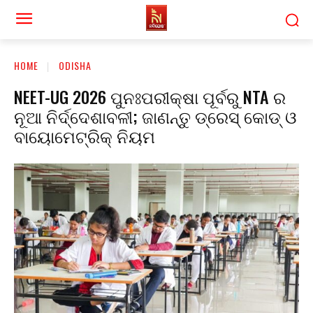
HOME
ODISHA
NEET-UG 2026 ପୁନଃପରୀକ୍ଷା ପୂର୍ବରୁ NTA ର
ନୂଆ ନିର୍ଦ୍ଦେଶାବଳୀ; ଜାଣନ୍ତୁ ଡ୍ରେସ୍ କୋଡ୍ ଓ
ବାୟୋମେଟ୍ରିକ୍ ନିୟମ