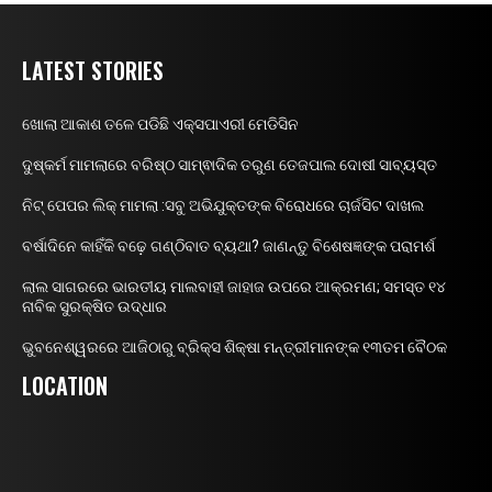
LATEST STORIES
ଖୋଲା ଆକାଶ ତଳେ ପଡିଛି ଏକ୍ସପାଏରୀ ମେଡିସିନ
ଦୁଷ୍କର୍ମ ମାମଲାରେ ବରିଷ୍ଠ ସାମ୍ଵାଦିକ ତରୁଣ ତେଜପାଲ ଦୋଷୀ ସାବ୍ୟସ୍ତ
ନିଟ୍ ପେପର ଲିକ୍ ମାମଲା :ସବୁ ଅଭିଯୁକ୍ତଙ୍କ ବିରୋଧରେ ଚାର୍ଜସିଟ ଦାଖଲ
ବର୍ଷାଦିନେ କାହିଁକି ବଢ଼େ ଗଣ୍ଠିବାତ ବ୍ୟଥା? ଜାଣନ୍ତୁ ବିଶେଷଜ୍ଞଙ୍କ ପରାମର୍ଶ
ଲାଲ ସାଗରରେ ଭାରତୀୟ ମାଲବାହୀ ଜାହାଜ ଉପରେ ଆକ୍ରମଣ; ସମସ୍ତ ୧୪
ନାବିକ ସୁରକ୍ଷିତ ଉଦ୍ଧାର
ଭୁବନେଶ୍ୱରରେ ଆଜିଠାରୁ ବ୍ରିକ୍ସ ଶିକ୍ଷା ମନ୍ତ୍ରୀମାନଙ୍କ ୧୩ତମ ବୈଠକ
LOCATION