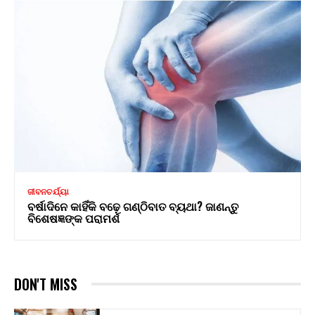
ଜୀବନଚର୍ଯ୍ୟା
ବର୍ଷାଦିନେ କାହିଁକି ବଢ଼େ ଗଣ୍ଠିବାତ ବ୍ୟଥା? ଜାଣନ୍ତୁ
ବିଶେଷଜ୍ଞଙ୍କ ପରାମର୍ଶ
DON'T MISS