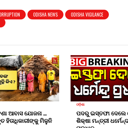
CORRUPTION
ODISHA NEWS
ODISHA VIGILANCE
ଓଡ଼ିଶା
ବଣା ଆବାସ ଯୋଜନା …
ପଦରୁ ଇସ୍ତଫା ଦେଲେ 
ତ ହିତାଧିକାରୀଙ୍କୁ ମିଳୁନି
ଶିକ୍ଷା ମନ୍ତ୍ରୀ ଧର୍ମେନ୍
ପ୍ରଧାନ