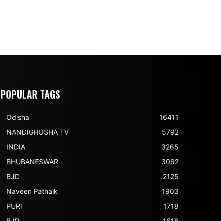
POPULAR TAGS
Odisha
16411
NANDIGHOSHA TV
5792
INDIA
3265
BHUBANESWAR
3062
BJD
2125
Naveen Patnaik
1903
PURI
1718
BJP
1618