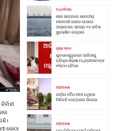
ଅନ୍ତର୍ଜାତୀୟ
ଲାଲ ସାଗରରେ ଭାରତୀୟ
ମାଲବାହୀ ଜାହାଜ ଉପରେ
ଆକ୍ରମଣ; ସମସ୍ତ ୧୪ ନାବିକ
ସୁରକ୍ଷିତ ଉଦ୍ଧାର
ମୁଖ୍ୟ ଖବର
ଭୁବନେଶ୍ୱରରେ ଆଜିଠାରୁ
ବ୍ରିକ୍ସ ଶିକ୍ଷା ମନ୍ତ୍ରୀମାନଙ୍କ
୧୩ତମ ବୈଠକ
ODISHA
ଗାଡ଼ିର ବୈଧ ବୀମା ନଥିଲେ
ମିଳିବନି ପେଟ୍ରୋଲ ଡିଜେଲ
ିର୍ବାହୀ
ଢ଼ାଉ
ଇଛି।
ODISHA
ାମୀ କୋଠା
ଭୁଲ୍ ଚିକିତ୍ସା ଯୋଗୁଁ ଚାଲିଗଲା