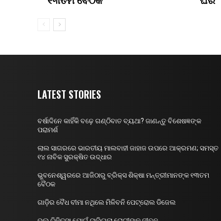
LATEST STORIES
ବର୍ଷାଦିନେ କାହିଁକି ବଢ଼େ ଗଣ୍ଠିବାତ ବ୍ୟଥା? ଜାଣନ୍ତୁ ବିଶେଷଜ୍ଞଙ୍କ
ପରାମର୍ଶ
ଲାଲ ସାଗରରେ ଭାରତୀୟ ମାଲବାହୀ ଜାହାଜ ଉପରେ ଆକ୍ରମଣ; ସମସ୍ତ
୧୪ ନାବିକ ସୁରକ୍ଷିତ ଉଦ୍ଧାର
ଭୁବନେଶ୍ୱରରେ ଆଜିଠାରୁ ବ୍ରିକ୍ସ ଶିକ୍ଷା ମନ୍ତ୍ରୀମାନଙ୍କ ୧୩ତମ
ବୈଠକ
ଗାଡ଼ିର ବୈଧ ବୀମା ନଥିଲେ ମିଳିବନି ପେଟ୍ରୋଲ ଡିଜେଲ
ଭୁଲ୍ ଚିକିତ୍ସା ଯୋଗୁଁ ଚାଲିଗଲା ରୋଗୀଙ୍କ ଜୀବନ