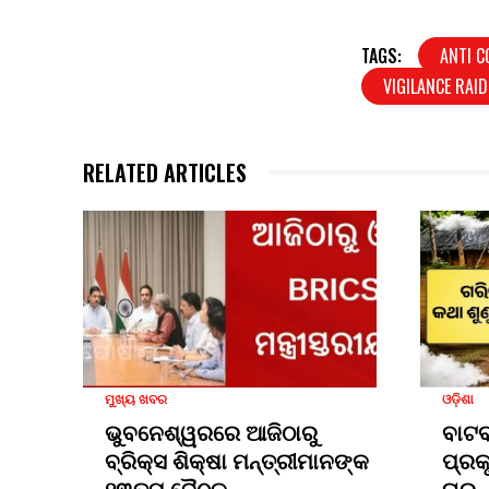
TAGS:
ANTI 
VIGILANCE RAID
RELATED ARTICLES
ମୁଖ୍ୟ ଖବର
ଓଡ଼ିଶା
ଭୁବନେଶ୍ୱରରେ ଆଜିଠାରୁ
ବାଟ
ବ୍ରିକ୍ସ ଶିକ୍ଷା ମନ୍ତ୍ରୀମାନଙ୍କ
ପ୍ରକୃ
୧୩ତମ ବୈଠକ
ଘର