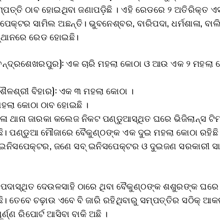
୍ପତ୍ତି ଠାବ ହୋଇଥିବା ଜଣାପଡ଼ିଛି । ଏହି ରେଡରେ ୨ ଅତିରିକ୍ତ ଏସ
ପେକ୍ଟର ସାମିଲ ଅଛନ୍ତି। ଭୁବନେଶ୍ବର, ବାରିପଦା, ଧର୍ମଶାଳା, ବାଲ
ସ୍ଥାନରେ ରେଡ ହୋଇଛି।
(ଚନ୍ଦ୍ରଶେଖରପୁର): ଏକ ଚାରି ମହଲା କୋଠା ଓ ଆଉ ଏକ ୨ ମହଲା 
ଶୈଳଶ୍ରୀ ବିହାର): ଏକ ୩ ମହଲା କୋଠା ।
ମହଲା କୋଠା ଠାବ ହୋଇଛି ।
ାଳା ଥାନା ଜାରକା କଲେଜ ନିକଟ ପଣ୍ଡୁଆସ୍ଥିତ ଘରେ ଭିଜିଲାନ୍ସ ଟିମ
ଛି। ପଣ୍ଡୁଆ ମୌଜାରେ ବୈକୁଣ୍ଠଙ୍କ ଏକ ଦୁଇ ମହଲା କୋଠା ରହିଛି।
ନିସପେକ୍ଟର, ଜଣେ ସବ୍ ଇନିସପେକ୍ଟର ଓ ଦୁଇଜଣ ସରକାରୀ ସା
ପଦାସ୍ଥିତ ଦେଉଳସାହି ଠାରେ ଥିବା ବୈକୁଣ୍ଠଙ୍କ ଶଶୁରଙ୍କ ଘରେ
ଛି। ତେବେ ଚଢ଼ାଉ ଏବେ ବି ଜାରି ରହିଥିବାରୁ ସମ୍ପତ୍ତିର ସଠିକ୍ ଆ
ର୍ଣ୍ଣ ରିପୋର୍ଟ ଆସିବା ବାକି ଅଛି ।