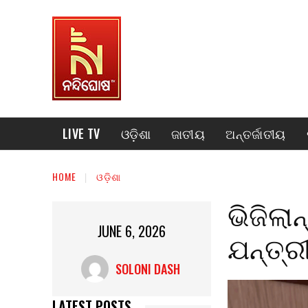
LIVE TV
ଓଡ଼ିଶା
ଜାତୀୟ
ଅନ୍ତର୍ଜାତୀୟ
HOME
ଓଡ଼ିଶା
ଭିଜିଲାନ
JUNE 6, 2026
ଯନ୍ତ୍ର
SOLONI DASH
LATEST POSTS