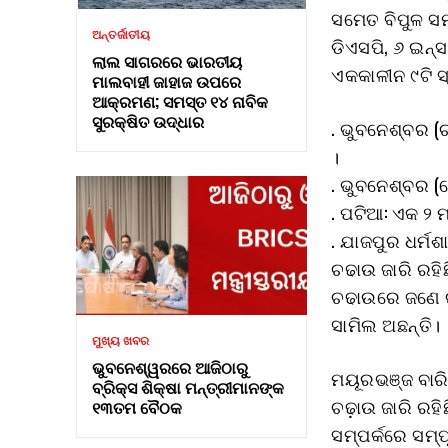
ସମେତ ବିପୁଳ ସମ
ଅନ୍ତର୍ଜାତୀୟ
ଡିଏସପି, ୬ ଇନ୍ସ
ଲାଲ ସାଗରରେ ଭାରତୀୟ
ଏକକାଳୀନ ୯ଟି 
ମାଲବାହୀ ଜାହାଜ ଉପରେ
ଆକ୍ରମଣ; ସମସ୍ତ ୧୪ ନାବିକ
ସୁରକ୍ଷିତ ଉଦ୍ଧାର
. ଭୁବନେଶ୍ବର 
।
. ଭୁବନେଶ୍ବର (
. ପଟିଆ: ଏକ ୨ 
. ଯାଜପୁର ଧର୍ମଶ
ଚଢାଉ ଜାରି ରହି
ଚଢାଉରେ ଜଣେ ଇ
ସାମିଲ ଅଛନ୍ତି।
ମୁଖ୍ୟ ଖବର
ଭୁବନେଶ୍ୱରରେ ଆଜିଠାରୁ
ମୟୂରଭଞ୍ଜ ବାରି
ବ୍ରିକ୍ସ ଶିକ୍ଷା ମନ୍ତ୍ରୀମାନଙ୍କ
ଚଢ଼ାଉ ଜାରି ରହି
୧୩ତମ ବୈଠକ
ସମ୍ପର୍କରେ ସମ୍ପୂ