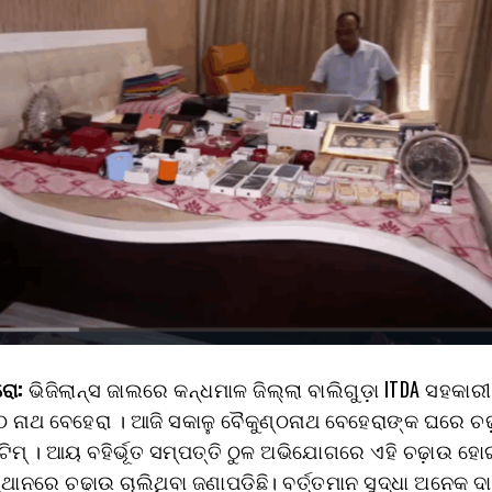
ୋ:
ଭିଜିଲାନ୍ସ ଜାଲରେ କନ୍ଧମାଳ ଜିଲ୍ଲା ବାଲିଗୁଡ଼ା ITDA ସହକାରୀ ନ
୍ଠ ନାଥ ବେହେରା । ଆଜି ସକାଳୁ ବୈକୁଣ୍ଠନାଥ ବେହେରାଙ୍କ ଘରେ ଚ
ସ ଟିମ୍ । ଆୟ ବହିର୍ଭୂତ ସମ୍ପତ୍ତି ଠୁଳ ଅଭିଯୋଗରେ ଏହି ଚଢ଼ାଉ ହୋ
ଥାନରେ ଚଢ଼ାଉ ଚାଲିଥିବା ଜଣାପଡ଼ିଛି। ବର୍ତ୍ତମାନ ସୁଦ୍ଧା ଅନେକ ଦ