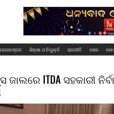
ମନୋରଞ୍ଜନ
ଶିକ୍ଷା ଓ ନିଯୁକ୍ତି
ରାଜନୀତି
ଖେଳ
ଲେଖ
୍ସ ଜାଲରେ ITDA ସହକାରୀ ନିର୍ବ
ୀ