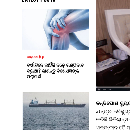
ଜୀବନଚର୍ଯ୍ୟା
ବର୍ଷାଦିନେ କାହିଁକି ବଢ଼େ ଗଣ୍ଠିବାତ
ବ୍ୟଥା? ଜାଣନ୍ତୁ ବିଶେଷଜ୍ଞଙ୍କ
ପରାମର୍ଶ
ନନ୍ଦିଘୋଷ ବ୍ୟୁର
ଯନ୍ତ୍ରୀ ବୈକୁଣ
କରିଛି ଭିଜିଲାନ୍
ଏକକାଳୀନ ୯ଟି ସ୍