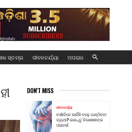
କ ସ୍ତମ୍ଭ
ଜୀବନଚର୍ଯ୍ୟା
ଅପରାଧ
ାହୀ
DON'T MISS
ଜୀବନଚର୍ଯ୍ୟା
ବର୍ଷାଦିନେ କାହିଁକି ବଢ଼େ ଗଣ୍ଠିବାତ
ବ୍ୟଥା? ଜାଣନ୍ତୁ ବିଶେଷଜ୍ଞଙ୍କ
ପରାମର୍ଶ