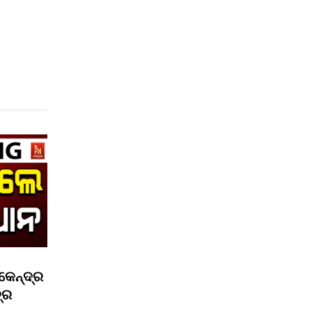
କେନ୍ଦ୍ର
ଦ୍ର