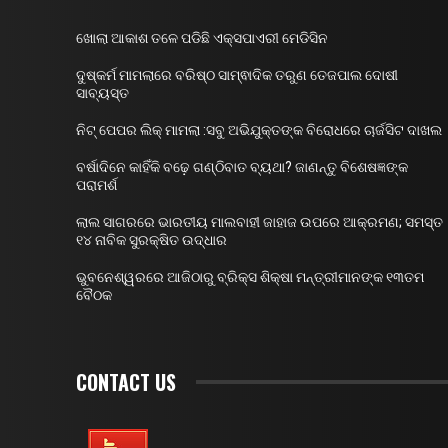
ଖୋଲା ଆକାଶ ତଳେ ପଡିଛି ଏକ୍ସପାଏରୀ ମେଡିସିନ
ଦୁଷ୍କର୍ମ ମାମଲାରେ ବରିଷ୍ଠ ସାମ୍ଵାଦିକ ତରୁଣ ତେଜପାଲ ଦୋଷୀ
ସାବ୍ୟସ୍ତ
ନିଟ୍ ପେପର ଲିକ୍ ମାମଲା :ସବୁ ଅଭିଯୁକ୍ତଙ୍କ ବିରୋଧରେ ଚାର୍ଜସିଟ ଦାଖଲ
ବର୍ଷାଦିନେ କାହିଁକି ବଢ଼େ ଗଣ୍ଠିବାତ ବ୍ୟଥା? ଜାଣନ୍ତୁ ବିଶେଷଜ୍ଞଙ୍କ
ପରାମର୍ଶ
ଲାଲ ସାଗରରେ ଭାରତୀୟ ମାଲବାହୀ ଜାହାଜ ଉପରେ ଆକ୍ରମଣ; ସମସ୍ତ
୧୪ ନାବିକ ସୁରକ୍ଷିତ ଉଦ୍ଧାର
ଭୁବନେଶ୍ୱରରେ ଆଜିଠାରୁ ବ୍ରିକ୍ସ ଶିକ୍ଷା ମନ୍ତ୍ରୀମାନଙ୍କ ୧୩ତମ
ବୈଠକ
CONTACT US