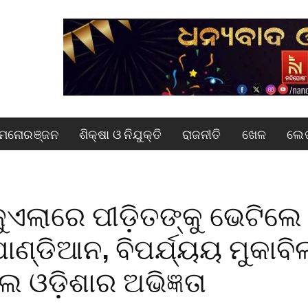
ମନୋରଞ୍ଜନ
ଶିକ୍ଷା ଓ ନିଯୁକ୍ତି
ରାଜନୀତି
ଖେଳ
ଲେଖ
ଏଲାରେ ପୀଡ଼ିତଙ୍କୁ ଭେଟିଲେ
ପାଣ୍ଡିଆନ, ବିପର୍ଯ୍ୟୟ ମୁକାବି
ଲେ ଓଡ଼ିଶାର ଅଭିଜ୍ଞତା