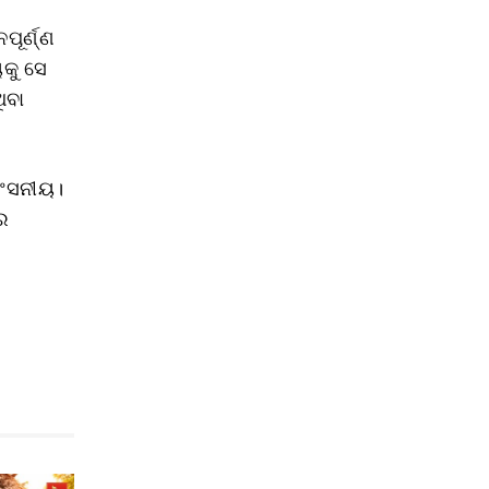
ୂର୍ଣ୍ଣ
କୁ ସେ
ିବା
।
ଶଂସନୀୟ।
ୋର