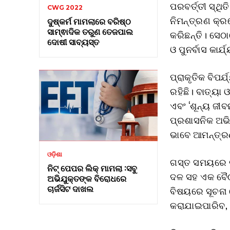
ପରବର୍ତ୍ତୀ ସ୍ଥି
CWG 2022
ନିମନ୍ତ୍ରଣ କ୍ର
ଦୁଷ୍କର୍ମ ମାମଲାରେ ବରିଷ୍ଠ
ସାମ୍ଵାଦିକ ତରୁଣ ତେଜପାଲ
କରିଛନ୍ତି। ସେଠ
ଦୋଷୀ ସାବ୍ୟସ୍ତ
ଓ ପୁନର୍ବାସ କାର
ପ୍ରାକୃତିକ ବିପର
ରହିଛି। ବାତ୍ୟା
ଏବଂ ‘ଶୂନ୍ୟ ଜୀବ
ପ୍ରଶାସନିକ ଅଭିଜ
ଭାବେ ଆମନ୍ତ୍ର
ଓଡ଼ିଶା
ଗସ୍ତ ସମୟରେ ଭ
ନିଟ୍ ପେପର ଲିକ୍ ମାମଲା :ସବୁ
ଦଳ ସହ ଏକ ବୈ
ଅଭିଯୁକ୍ତଙ୍କ ବିରୋଧରେ
ଚାର୍ଜସିଟ ଦାଖଲ
ବିଷୟରେ ସୂଚନା 
କରାଯାଇପାରିବ, 