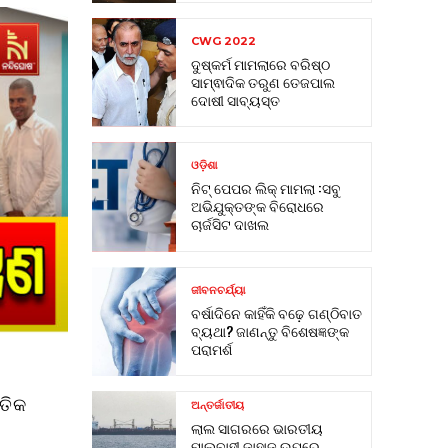
CWG 2022
ଦୁଷ୍କର୍ମ ମାମଲାରେ ବରିଷ୍ଠ
ସାମ୍ଵାଦିକ ତରୁଣ ତେଜପାଲ
ଦୋଷୀ ସାବ୍ୟସ୍ତ
ଓଡ଼ିଶା
ନିଟ୍ ପେପର ଲିକ୍ ମାମଲା :ସବୁ
ଅଭିଯୁକ୍ତଙ୍କ ବିରୋଧରେ
ଚାର୍ଜସିଟ ଦାଖଲ
ଜୀବନଚର୍ଯ୍ୟା
ବର୍ଷାଦିନେ କାହିଁକି ବଢ଼େ ଗଣ୍ଠିବାତ
ବ୍ୟଥା? ଜାଣନ୍ତୁ ବିଶେଷଜ୍ଞଙ୍କ
ପରାମର୍ଶ
ାତିକ
ଅନ୍ତର୍ଜାତୀୟ
ଲାଲ ସାଗରରେ ଭାରତୀୟ
ମାଲବାହୀ ଜାହାଜ ଉପରେ