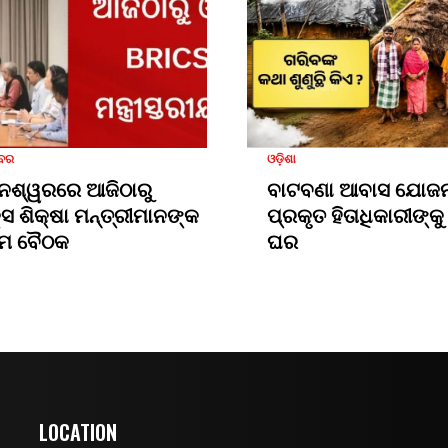
ଖବର
ଓଡ଼ିଶା
େଶ୍ୱରରେ ଆଜିଠାରୁ
ବାଟବଣା ଆବାସ ଯୋଜନ
କ୍ସ ଶିକ୍ଷା ମନ୍ତ୍ରୀମାନଙ୍କ
ପ୍ରକୃତ ହିତାଧିକାରୀଙ୍କୁ 
ମ ବୈଠକ
ଘର
LOCATION