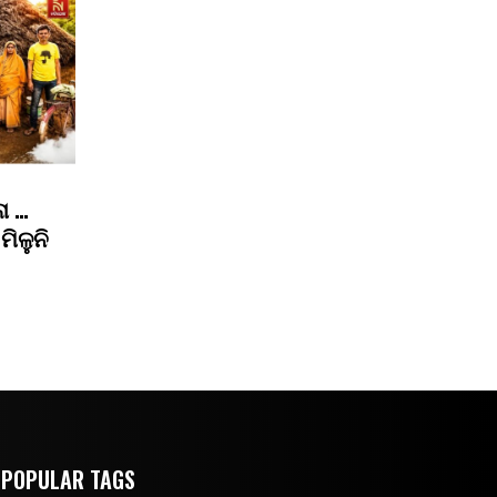
ା …
ମିଳୁନି
POPULAR TAGS