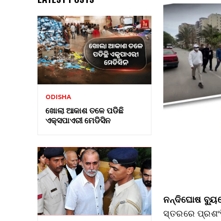
ODISHA
ଖୋଲା ଆକାଶ ତଳେ ପଡିଛି
ଏକ୍ସପାଏରୀ ମେଡିସିନ
ନନ୍ଦିଘୋଷ ବ୍ୟୁର
ସ୍ତରରେ ପ୍ରଶଂ