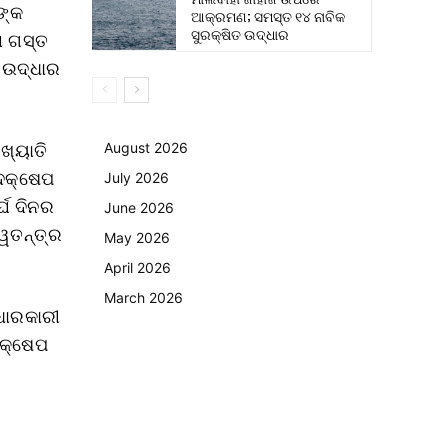
ଙ୍କ
ଆକ୍ରମଣ; ସମସ୍ତ ୧୪ ନାବିକ
ସୁରକ୍ଷିତ ଉଦ୍ଧାର
ା ଗସ୍ତ
ହ ଉଦ୍ଧାର
ଖ୍ୟାତି
August 2026
ପଦକ୍ଷେପ
July 2026
୍ଘ ଦିନର
June 2026
୍ୱତନ୍ତ୍ର
May 2026
April 2026
March 2026
ଧାରକାରୀ
କ୍ଷେପ