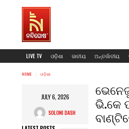
LIVE TV
ଓଡ଼ିଶା
ଜାତୀୟ
ଅନ୍ତର୍ଜାତୀୟ
HOME
ଓଡ଼ିଶା
ଭେନେଜୁ
JULY 6, 2026
ଭି.କେ 
ବାଣ୍ଟି
SOLONI DASH
LATEST POSTS