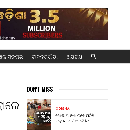
କ ସ୍ତମ୍ଭ
ଜୀବନଚର୍ଯ୍ୟା
ଅପରାଧ
DON'T MISS
ଲାରେ
ODISHA
ଖୋଲା ଆକାଶ ତଳେ ପଡିଛି
ଏକ୍ସପାଏରୀ ମେଡିସିନ