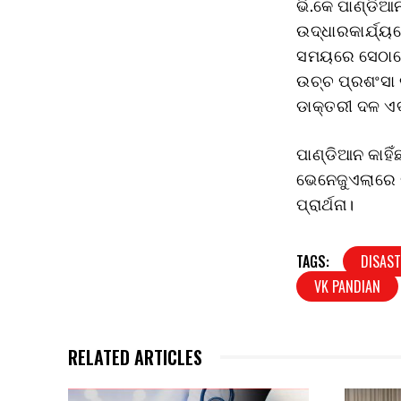
ଭି.କେ ପାଣ୍ଡିଆ
ଉଦ୍ଧାରକାର୍ଯ୍ୟ
ସମୟରେ ସେଠାରେ
ଉଚ୍ଚ ପ୍ରଶଂସା 
ଡାକ୍ତରୀ ଦଳ ଏବ
ପାଣ୍ଡିଆନ କାହି
ଭେନେଜୁଏଲାରେ ଖୁ
ପ୍ରାର୍ଥନା।
TAGS:
DISAS
VK PANDIAN
RELATED ARTICLES