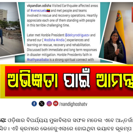
ୋ:
ଓଡ଼ିଶାର ବିପର୍ଯ୍ୟୟ ମୁକାବିଲାର ସଫଳ ମଡେଲ ଏବେ ଆନ୍ତର୍ଜ
ସିତ। ଏହି କ୍ରମରେ ଭେନେଜୁଏଲାରେ ହୋଇଥିବା ଭୟାବହ ଭୂକମ୍ପ