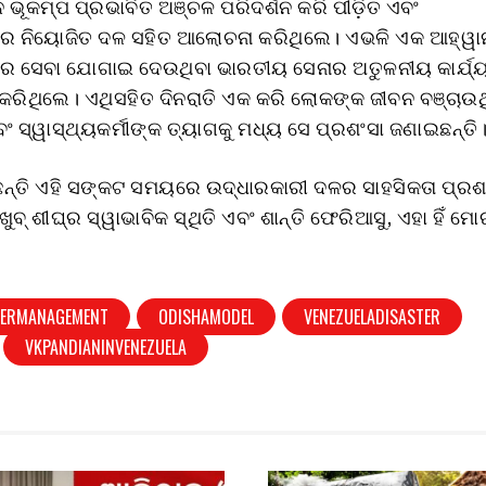
ନ ଭୂକମ୍ପ ପ୍ରଭାବିତ ଅଞ୍ଚଳ ପରିଦର୍ଶନ କରି ପୀଡ଼ିତ ଏବଂ
ରେ ନିୟୋଜିତ ଦଳ ସହିତ ଆଲୋଚନା କରିଥିଲେ। ଏଭଳି ଏକ ଆହ୍ୱାନପ
 ସେବା ଯୋଗାଇ ଦେଉଥିବା ଭାରତୀୟ ସେନାର ଅତୁଳନୀୟ କାର୍ଯ୍ୟ
କରିଥିଲେ। ଏଥିସହିତ ଦିନରାତି ଏକ କରି ଲୋକଙ୍କ ଜୀବନ ବଞ୍ଚାଉଥ
ଂ ସ୍ୱାସ୍ଥ୍ୟକର୍ମୀଙ୍କ ତ୍ୟାଗକୁ ମଧ୍ୟ ସେ ପ୍ରଶଂସା ଜଣାଇଛନ୍ତି
ଁଛନ୍ତି ଏହି ସଙ୍କଟ ସମୟରେ ଉଦ୍ଧାରକାରୀ ଦଳର ସାହସିକତା ପ୍ର
ବ୍ ଶୀଘ୍ର ସ୍ୱାଭାବିକ ସ୍ଥିତି ଏବଂ ଶାନ୍ତି ଫେରିଆସୁ, ଏହା ହିଁ ମ
TERMANAGEMENT
ODISHAMODEL
VENEZUELADISASTER
VKPANDIANINVENEZUELA