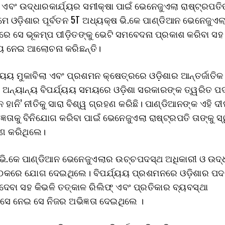
ତି ଏବଂ ଉଦ୍ଧାରକାର୍ଯ୍ୟର ସମୀକ୍ଷା ପାଇଁ ଭେନେଜୁଏଲା ରାଷ୍ଟ୍ରପତି
ମେ ଓଡ଼ିଶାର ପୂର୍ବତନ 5T ଅଧ୍ୟକ୍ଷ ଭି.କେ ପାଣ୍ଡିଆନ ଭେନେଜୁଏଲ
ାରେ ସେ ଭୂକମ୍ପ ପୀଡ଼ିତଙ୍କୁ ଭେଟି ସମବେଦନା ପ୍ରକାଶ କରିବା ସ
୍ଯ୍ୟ ନେଇ ଆଲୋଚନା କରିଛନ୍ତି।
୍ଯ୍ୟୟ ମୁକାବିଲା ଏବଂ ପ୍ରଶମନ କ୍ଷେତ୍ରରେ ଓଡ଼ିଶାର ଆନ୍ତର୍ଜାତିକ 
 ଓ ଅନ୍ୟାନ୍ୟ ବିପର୍ଯ୍ୟୟ ସମୟରେ ଓଡ଼ିଶା ସରକାରଙ୍କ ତ୍ୱରିତ 
ନ ହାନି’ ନୀତିକୁ ସାରା ବିଶ୍ୱ ଗ୍ରହଣ କରିଛି। ପାଣ୍ଡିଆନଙ୍କ ଏହି ଦୀର
୍ଞତାକୁ ବିନିଯୋଗ କରିବା ପାଇଁ ଭେନେଜୁଏଲା ରାଷ୍ଟ୍ରପତି ତାଙ୍କୁ ସ
ଣ କରିଥିଲେ।
ି.କେ ପାଣ୍ଡିଆନ ଭେନେଜୁଏଲାର ଉଚ୍ଚପଦସ୍ଥ ଅଧିକାରୀ ଓ ଉଦ୍
ଠକରେ ଯୋଗ ଦେଇଥିଲେ। ବିପର୍ଯ୍ୟୟ ପ୍ରଶମନରେ ଓଡ଼ିଶାର ପଦ
ଦେବା ସହ କିଭଳି ତତ୍କାଳ ରିଲିଫ୍ ଏବଂ ପ୍ରତିକାର ବ୍ୟବସ୍ଥା
ସେ ନେଇ ସେ ନିଜର ଅଭିଜ୍ଞତା ଦେଇଥିଲେ ।