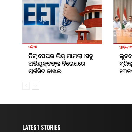
ଓଡ଼ିଶା
ମୁଖ୍ୟ 
ନିଟ୍ ପେପର ଲିକ୍ ମାମଲା :ସବୁ
ଭୁବନ
ଅଭିଯୁକ୍ତଙ୍କ ବିରୋଧରେ
ବ୍ରି
ଚାର୍ଜସିଟ ଦାଖଲ
୧୩ତ
LATEST STORIES