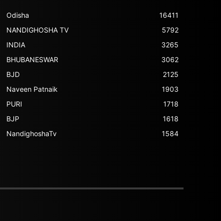
Odisha
16411
NANDIGHOSHA TV
5792
INDIA
3265
BHUBANESWAR
3062
BJD
2125
Naveen Patnaik
1903
PURI
1718
BJP
1618
NandighoshaTv
1584