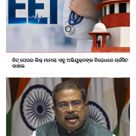
ନିଟ୍ ପେପର ଲିକ୍ ମାମଲା :ସବୁ ଅଭିଯୁକ୍ତଙ୍କ ବିରୋଧରେ ଚାର୍ଜସିଟ
ଦାଖଲ