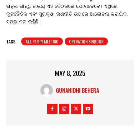
ରାହୁଲ ଗାନ୍ଧି ଉଭୟ ଏହି ବୈଠକରେ ଯୋଗଦେବେ। ଏଥିରେ
କୂଟନୈତିକ ଏବଂ ସୁରକ୍ଷା ରଣନୀତି ଉପରେ ଆଲୋଚନା କରାଯିବା
ସମ୍ଭାବନା ରହିଛି।
TAGS:
ALL PARTY MEETING
OPERATION SINDOOR
MAY 8, 2025
GUNANIDHI BEHERA