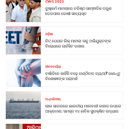
CWG 2022
ଦୁଷ୍କର୍ମ ମାମଲାରେ ବରିଷ୍ଠ ସାମ୍ଵାଦିକ ତରୁଣ
ତେଜପାଲ ଦୋଷୀ ସାବ୍ୟସ୍ତ
ଓଡ଼ିଶା
ନିଟ୍ ପେପର ଲିକ୍ ମାମଲା :ସବୁ ଅଭିଯୁକ୍ତଙ୍କ
ବିରୋଧରେ ଚାର୍ଜସିଟ ଦାଖଲ
ଜୀବନଚର୍ଯ୍ୟା
ବର୍ଷାଦିନେ କାହିଁକି ବଢ଼େ ଗଣ୍ଠିବାତ ବ୍ୟଥା? ଜାଣନ୍ତୁ
ବିଶେଷଜ୍ଞଙ୍କ ପରାମର୍ଶ
ଅନ୍ତର୍ଜାତୀୟ
ଲାଲ ସାଗରରେ ଭାରତୀୟ ମାଲବାହୀ ଜାହାଜ ଉପରେ
ଆକ୍ରମଣ; ସମସ୍ତ ୧୪ ନାବିକ ସୁରକ୍ଷିତ ଉଦ୍ଧାର