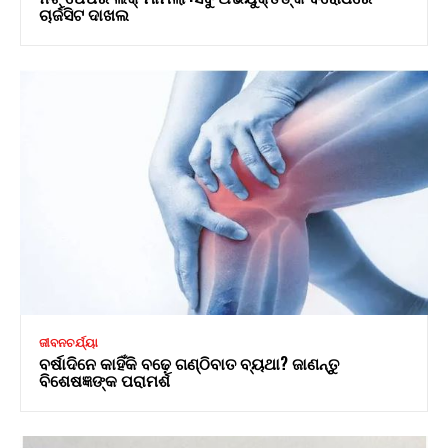
ଚାର୍ଜସିଟ ଦାଖଲ
ଜୀବନଚର୍ଯ୍ୟା
ବର୍ଷାଦିନେ କାହିଁକି ବଢ଼େ ଗଣ୍ଠିବାତ ବ୍ୟଥା? ଜାଣନ୍ତୁ
ବିଶେଷଜ୍ଞଙ୍କ ପରାମର୍ଶ