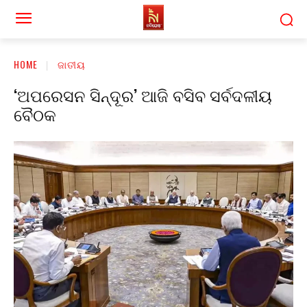
HOME
ଜାତୀୟ
‘ଅପରେସନ ସିନ୍ଦୂର’ ଆଜି ବସିବ ସର୍ବଦଳୀୟ
ବୈଠକ