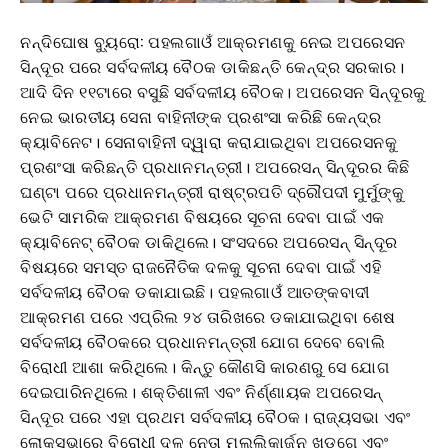
ନନ୍ଦିଘୋଷ ବ୍ୟୁରୋ: ପହଲଗାଓଁ ଆକ୍ରମଣକୁ ନେଇ ଅପରେସନ
ସିନ୍ଦୂର ପରେ ସର୍ବଦଳୀୟ ବୈଠକ ଡାକିଛନ୍ତି କେନ୍ଦ୍ର ସରକାର।
ଆଦି ଦିନ ୧୧ଟାରେ ବସୁଛି ସର୍ବଦଳୀୟ ବୈଠକ। ଅପରେସନ ସିନ୍ଦୂରକୁ
ନେଇ ଭାରତୀୟ ସେନା ବାହିନୀଙ୍କ ପ୍ରଶଂସା କରିଛି କେନ୍ଦ୍ର
କ୍ୟାବିନେଟ। ସେନାବାହିନୀ ଦ୍ୱାରା କରାଯାଇଥିବା ଅପରେସନକୁ
ପ୍ରଶଂସା କରିଛନ୍ତି ପ୍ରଧାନମନ୍ତ୍ରୀ। ଅପରେସନ୍ ସିନ୍ଦୂରର କିଛି
ଘଣ୍ଟା ପରେ ପ୍ରଧାନମନ୍ତ୍ରୀ ରାଷ୍ଟ୍ରପତି ଦ୍ରୌପଦୀ ମୁର୍ମୁଙ୍କୁ
ଭେଟି ସାମରିକ ଆକ୍ରମଣ ବିଷୟରେ ସୂଚନା ଦେବା ପାଇଁ ଏକ
କ୍ୟାବିନେଟ୍ ବୈଠକ ଡାକିଥିଲେ। ସଂସଦରେ ଅପରେସନ୍ ସିନ୍ଦୂର
ବିଷୟରେ ସମସ୍ତ ରାଜନୈତିକ ଦଳକୁ ସୂଚନା ଦେବା ପାଇଁ ଏହି
ସର୍ବଦଳୀୟ ବୈଠକ ଡକାଯାଇଛି। ପହଲଗାଓଁ ଆତଙ୍କବାଦୀ
ଆକ୍ରମଣ ପରେ ଏପ୍ରିଲ ୨୪ ତାରିଖରେ ଡକାଯାଇଥିବା ଶେଷ
ସର୍ବଦଳୀୟ ବୈଠକରେ ପ୍ରଧାନମନ୍ତ୍ରୀ ଯୋଗ ଦେବେ ବୋଲି
ବିରୋଧୀ ଆଶା କରିଥିଲେ। କିନ୍ତୁ କୌଣସି କାରଣରୁ ସେ ଯୋଗ
ଦେଇପାରିନଥିଲେ। ଶକ୍ତିଶାଳୀ ଏବଂ ନିର୍ଣ୍ଣାୟକ ଅପରେସନ୍
ସିନ୍ଦୂର ପରେ ଏହା ପ୍ରଥମ ସର୍ବଦଳୀୟ ବୈଠକ। ରାଜ୍ୟସଭା ଏବଂ
ଲୋକସଭାରେ ବିରୋଧୀ ଦଳ ନେତା ମଲ୍ଲିକାର୍ଜୁନ ଖଡଗେ ଏବଂ