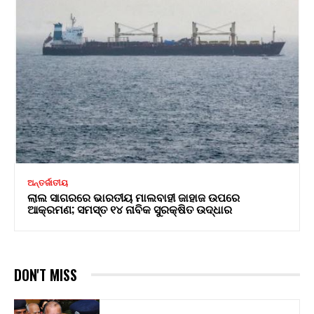
ଅନ୍ତର୍ଜାତୀୟ
ଲାଲ ସାଗରରେ ଭାରତୀୟ ମାଲବାହୀ ଜାହାଜ ଉପରେ
ଆକ୍ରମଣ; ସମସ୍ତ ୧୪ ନାବିକ ସୁରକ୍ଷିତ ଉଦ୍ଧାର
DON'T MISS