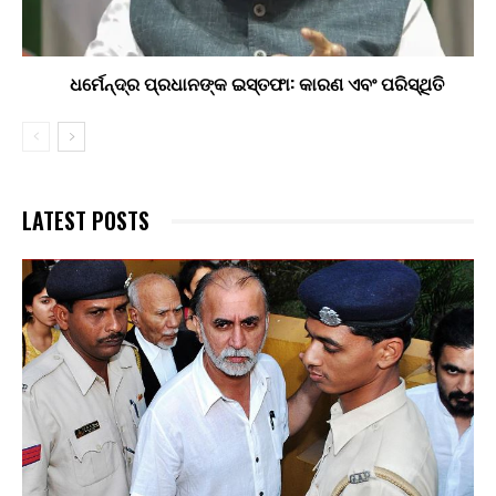
ଧର୍ମେନ୍ଦ୍ର ପ୍ରଧାନଙ୍କ ଇସ୍ତଫା: କାରଣ ଏବଂ ପରିସ୍ଥିତି
LATEST POSTS