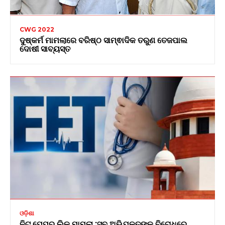
CWG 2022
ଦୁଷ୍କର୍ମ ମାମଲାରେ ବରିଷ୍ଠ ସାମ୍ଵାଦିକ ତରୁଣ ତେଜପାଲ
ଦୋଷୀ ସାବ୍ୟସ୍ତ
ଓଡ଼ିଶା
ନିଟ୍ ପେପର ଲିକ୍ ମାମଲା :ସବୁ ଅଭିଯୁକ୍ତଙ୍କ ବିରୋଧରେ