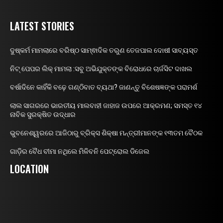
LATEST STORIES
ଦୁଷ୍କର୍ମ ମାମଲାରେ ବରିଷ୍ଠ ସାମ୍ଵାଦିକ ତରୁଣ ତେଜପାଲ ଦୋଷୀ ସାବ୍ୟସ୍ତ
ନିଟ୍ ପେପର ଲିକ୍ ମାମଲା :ସବୁ ଅଭିଯୁକ୍ତଙ୍କ ବିରୋଧରେ ଚାର୍ଜସିଟ ଦାଖଲ
ବର୍ଷାଦିନେ କାହିଁକି ବଢ଼େ ଗଣ୍ଠିବାତ ବ୍ୟଥା? ଜାଣନ୍ତୁ ବିଶେଷଜ୍ଞଙ୍କ ପରାମର୍ଶ
ଲାଲ ସାଗରରେ ଭାରତୀୟ ମାଲବାହୀ ଜାହାଜ ଉପରେ ଆକ୍ରମଣ; ସମସ୍ତ ୧୪
ନାବିକ ସୁରକ୍ଷିତ ଉଦ୍ଧାର
ଭୁବନେଶ୍ୱରରେ ଆଜିଠାରୁ ବ୍ରିକ୍ସ ଶିକ୍ଷା ମନ୍ତ୍ରୀମାନଙ୍କ ୧୩ତମ ବୈଠକ
ଗାଡ଼ିର ବୈଧ ବୀମା ନଥିଲେ ମିଳିବନି ପେଟ୍ରୋଲ ଡିଜେଲ
LOCATION