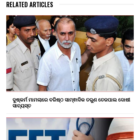
RELATED ARTICLES
ଦୁଷ୍କର୍ମ ମାମଲାରେ ବରିଷ୍ଠ ସାମ୍ଵାଦିକ ତରୁଣ ତେଜପାଲ ଦୋଷୀ
ସାବ୍ୟସ୍ତ