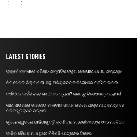
LATEST STORIES
ଦୁଷ୍କର୍ମ ମାମଲାରେ ବରିଷ୍ଠ ସାମ୍ଵାଦିକ ତରୁଣ ତେଜପାଲ ଦୋଷୀ ସାବ୍ୟସ୍ତ
ନିଟ୍ ପେପର ଲିକ୍ ମାମଲା :ସବୁ ଅଭିଯୁକ୍ତଙ୍କ ବିରୋଧରେ ଚାର୍ଜସିଟ ଦାଖଲ
ବର୍ଷାଦିନେ କାହିଁକି ବଢ଼େ ଗଣ୍ଠିବାତ ବ୍ୟଥା? ଜାଣନ୍ତୁ ବିଶେଷଜ୍ଞଙ୍କ ପରାମର୍ଶ
ଲାଲ ସାଗରରେ ଭାରତୀୟ ମାଲବାହୀ ଜାହାଜ ଉପରେ ଆକ୍ରମଣ; ସମସ୍ତ ୧୪
ନାବିକ ସୁରକ୍ଷିତ ଉଦ୍ଧାର
ଭୁବନେଶ୍ୱରରେ ଆଜିଠାରୁ ବ୍ରିକ୍ସ ଶିକ୍ଷା ମନ୍ତ୍ରୀମାନଙ୍କ ୧୩ତମ ବୈଠକ
ଗାଡ଼ିର ବୈଧ ବୀମା ନଥିଲେ ମିଳିବନି ପେଟ୍ରୋଲ ଡିଜେଲ