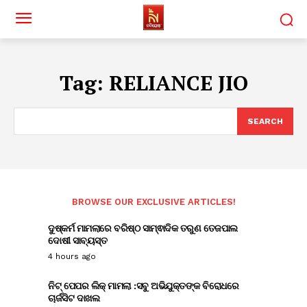
Tag:
RELIANCE JIO
SEARCH
BROWSE OUR EXCLUSIVE ARTICLES!
ଦୁଷ୍କର୍ମ ମାମଲାରେ ବରିଷ୍ଠ ସାମ୍ଵାଦିକ ତରୁଣ ତେଜପାଲ
ଦୋଷୀ ସାବ୍ୟସ୍ତ
4 hours ago
ନିଟ୍ ପେପର ଲିକ୍ ମାମଲା :ସବୁ ଅଭିଯୁକ୍ତଙ୍କ ବିରୋଧରେ
ଚାର୍ଜସିଟ ଦାଖଲ