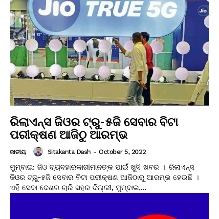
ରିଲାଏନ୍ସ ଜିଓର ଟ୍ରୁ-୫ଜି ସେବାର ବିଟା
ପରୀକ୍ଷଣ ଆଜିଠୁ ଆରମ୍ଭ
Sitakanta Dash
-
October 5, 2022
ଜାତୀୟ
ମୁମ୍ବାଇ: ଜିଓ ବ୍ୟବହାରକାରୀମାନଙ୍କ ପାଇଁ ଖୁସି ଖବର । ରିଲାଏନ୍ସ
ଜିଓର ଟ୍ରୁ-୫ଜି ସେବାର ବିଟା ପରୀକ୍ଷଣ ଆଜିଠାରୁ ଆରମ୍ଭ ହେଉଛି ।
ଏହି ସେବା ଦେଶର ଚାରି ସହର ଦିଲ୍ଲୀ, ମୁମ୍ବାଇ,...