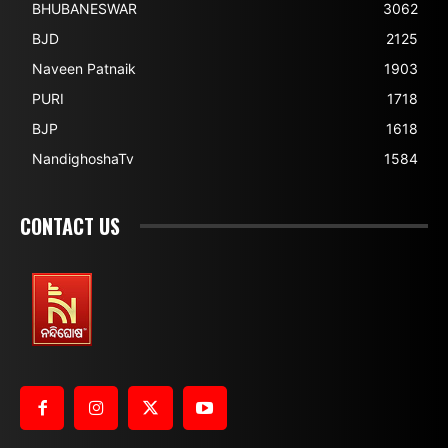
BHUBANESWAR
3062
BJD
2125
Naveen Patnaik
1903
PURI
1718
BJP
1618
NandighoshaTv
1584
CONTACT US