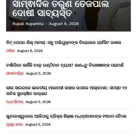
ସାମ୍ଵାଦିକ ତରୁଣ ତେଜପାଲ
ଦୋଷୀ ସାବ୍ୟସ୍ତ
Rupali Rupamita
-
August 6, 2026
ନିଟ୍ ପେପର ଲିକ୍ ମାମଲା :ସବୁ ଅଭିଯୁକ୍ତଙ୍କ ବିରୋଧରେ ଚାର୍ଜସିଟ ଦାଖଲ
ଓଡ଼ିଶା
August 6, 2026
ବର୍ଷାଦିନେ କାହିଁକି ବଢ଼େ ଗଣ୍ଠିବାତ ବ୍ୟଥା? ଜାଣନ୍ତୁ ବିଶେଷଜ୍ଞଙ୍କ ପରାମର୍ଶ
ଜୀବନଚର୍ଯ୍ୟା
August 5, 2026
ଲାଲ ସାଗରରେ ଭାରତୀୟ ମାଲବାହୀ ଜାହାଜ ଉପରେ ଆକ୍ରମଣ; ସମସ୍ତ ୧୪
ନାବିକ ସୁରକ୍ଷିତ ଉଦ୍ଧାର
ଅନ୍ତର୍ଜାତୀୟ
August 5, 2026
ଭୁବନେଶ୍ୱରରେ ଆଜିଠାରୁ ବ୍ରିକ୍ସ ଶିକ୍ଷା ମନ୍ତ୍ରୀମାନଙ୍କ ୧୩ତମ ବୈଠକ
ମୁଖ୍ୟ ଖବର
August 5, 2026