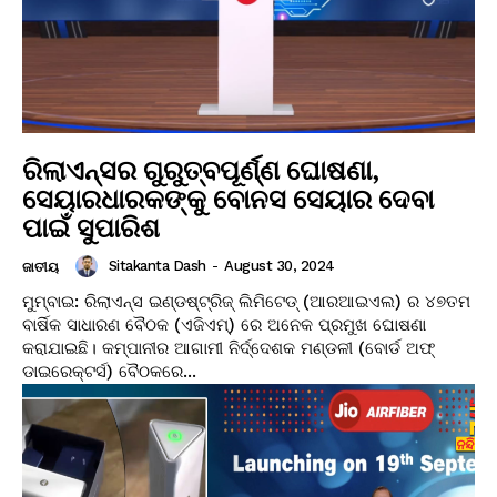
ରିଲାଏନ୍ସର ଗୁରୁତ୍ବପୂର୍ଣ୍ଣ ଘୋଷଣା,
ସେୟାରଧାରକଙ୍କୁ ବୋନସ ସେୟାର ଦେବା
ପାଇଁ ସୁପାରିଶ
Sitakanta Dash
-
August 30, 2024
ଜାତୀୟ
ମୁମ୍ବାଇ: ରିଲାଏନ୍ସ ଇଣ୍ଡଷ୍ଟ୍ରିଜ୍ ଲିମିଟେଡ୍ (ଆରଆଇଏଲ) ର ୪୭ତମ
ବାର୍ଷିକ ସାଧାରଣ ବୈଠକ (ଏଜିଏମ୍) ରେ ଅନେକ ପ୍ରମୁଖ ଘୋଷଣା
କରାଯାଇଛି। କମ୍ପାନୀର ଆଗାମୀ ନିର୍ଦ୍ଦେଶକ ମଣ୍ଡଳୀ (ବୋର୍ଡ ଅଫ୍
ଡାଇରେକ୍ଟର୍ସ) ବୈଠକରେ...