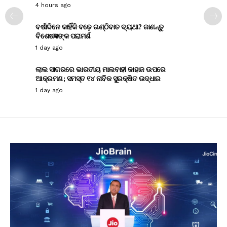
4 hours ago
ବର୍ଷାଦିନେ କାହିଁକି ବଢ଼େ ଗଣ୍ଠିବାତ ବ୍ୟଥା? ଜାଣନ୍ତୁ
ବିଶେଷଜ୍ଞଙ୍କ ପରାମର୍ଶ
1 day ago
ଲାଲ ସାଗରରେ ଭାରତୀୟ ମାଲବାହୀ ଜାହାଜ ଉପରେ
ଆକ୍ରମଣ; ସମସ୍ତ ୧୪ ନାବିକ ସୁରକ୍ଷିତ ଉଦ୍ଧାର
1 day ago