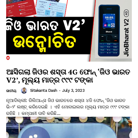
ଆସିଗଲା ଜିଓର ଶସ୍ତା 4G ଫୋନ୍ ‘ଜିଓ ଭାରତ
V2’, ମୂଲ୍ୟ ମାତ୍ର ୯୯୯ ଟଙ୍କା
Sitakanta Dash
-
July 3, 2023
ଜାତୀୟ
ନୂଆଦିଲ୍ଲୀ: ରିଲିଆନ୍ସ ଜିଓ ଭାରତରେ ଶସ୍ତା ୪ଜି ଫୋନ୍ 'ଜିଓ ଭାରତ
ଭି-୨' ଲଞ୍ଚ୍ କରିଦେଇଛି । ଏହି ମୋବାଇଲର ମୂଲ୍ୟ ମାତ୍ର ୯୯୯ ଟଙ୍କା
ରହିଛି । କମ୍ପାନୀ ଦାବି କରିଛି...