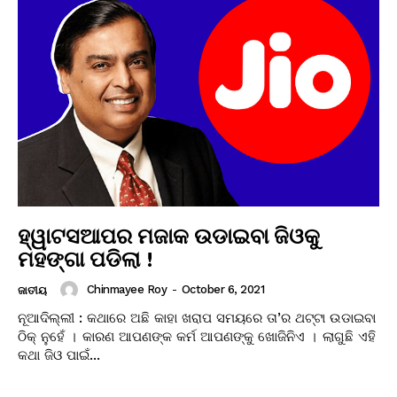
ହ୍ୱାଟସଆପର ମଜାକ ଉଡାଇବା ଜିଓକୁ
ମହଙ୍ଗା ପଡିଲା !
Chinmayee Roy
-
October 6, 2021
ଜାତୀୟ
ନୂଆଦିଲ୍ଲୀ : କଥାରେ ଅଛି କାହା ଖରାପ ସମୟରେ ତା’ର ଥଟ୍ଟା ଉଡାଇବା
ଠିକ୍ ନୁହେଁ । କାରଣ ଆପଣଙ୍କ କର୍ମ ଆପଣଙ୍କୁ ଖୋଜିନିଏ । ଲାଗୁଛି ଏହି
କଥା ଜିଓ ପାଇଁ...