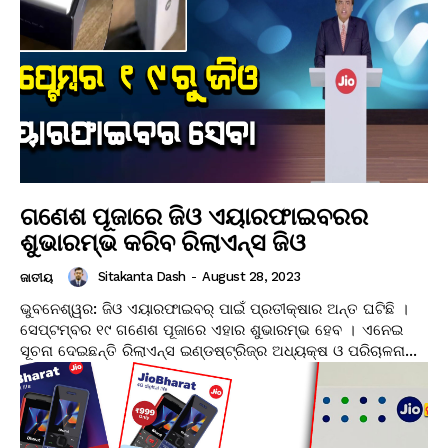
ଗଣେଶ ପୂଜାରେ ଜିଓ ଏୟାରଫାଇବରର
ଶୁଭାରମ୍ଭ କରିବ ରିଲାଏନ୍ସ ଜିଓ
Sitakanta Dash
-
August 28, 2023
ଜାତୀୟ
ଭୁବନେଶ୍ୱର: ଜିଓ ଏୟାରଫାଇବର୍ ପାଇଁ ପ୍ରତୀକ୍ଷାର ଅନ୍ତ ଘଟିଛି ।
ସେପ୍ଟମ୍ବର ୧୯ ଗଣେଶ ପୂଜାରେ ଏହାର ଶୁଭାରମ୍ଭ ହେବ । ଏନେଇ
ସୂଚନା ଦେଇଛନ୍ତି ରିଲାଏନ୍ସ ଇଣ୍ଡଷ୍ଟ୍ରିଜ୍‌ର ଅଧ୍ୟକ୍ଷ ଓ ପରିଚାଳନା...