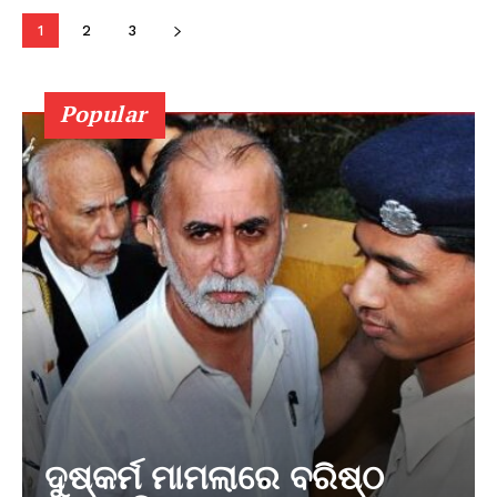
1
2
3
Popular
ଦୁଷ୍କର୍ମ ମାମଲାରେ ବରିଷ୍ଠ