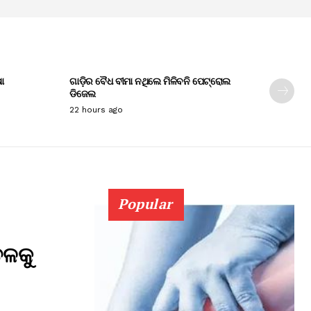
ା
ଗାଡ଼ିର ବୈଧ ବୀମା ନଥିଲେ ମିଳିବନି ପେଟ୍ରୋଲ
ଡିଜେଲ
22 hours ago
Popular
ତଳକୁ