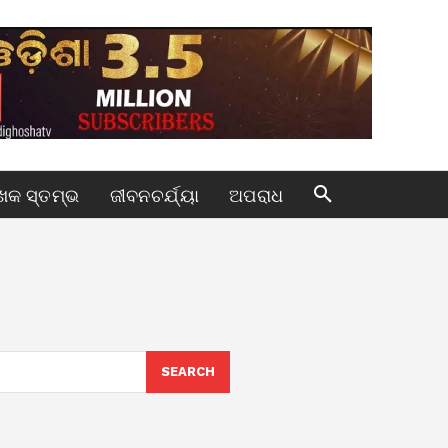
କ ସ୍ତମ୍ଭ
ଜୀବନଚର୍ଯ୍ୟା
ଅପରାଧ
SEARCH