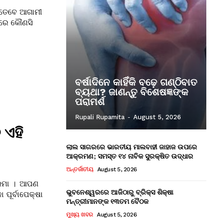
 ତେବେ ଆଗାମୀ
ରାରେ କୌଣସି
ବର୍ଷାଦିନେ କାହିଁକି ବଢ଼େ ଗଣ୍ଠିବାତ
ବ୍ୟଥା? ଜାଣନ୍ତୁ ବିଶେଷଜ୍ଞଙ୍କ
ପରାମର୍ଶ
Rupali Rupamita
-
August 5, 2026
 ଏହି
ଲାଲ ସାଗରରେ ଭାରତୀୟ ମାଲବାହୀ ଜାହାଜ ଉପରେ
ଆକ୍ରମଣ; ସମସ୍ତ ୧୪ ନାବିକ ସୁରକ୍ଷିତ ଉଦ୍ଧାର
ଅନ୍ତର୍ଜାତୀୟ
August 5, 2026
 ଦରମା । ଆପଣ
ଭୁବନେଶ୍ୱରରେ ଆଜିଠାରୁ ବ୍ରିକ୍ସ ଶିକ୍ଷା
 ପୂର୍ବାପେକ୍ଷା
ମନ୍ତ୍ରୀମାନଙ୍କ ୧୩ତମ ବୈଠକ
ମୁଖ୍ୟ ଖବର
August 5, 2026