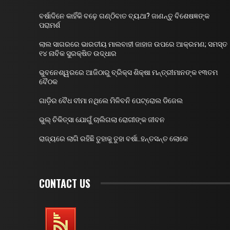
ବର୍ଷାଦିନେ କାହିଁକି ବଢ଼େ ଗଣ୍ଠିବାତ ବ୍ୟଥା? ଜାଣନ୍ତୁ ବିଶେଷଜ୍ଞଙ୍କ
ପରାମର୍ଶ
ଲାଲ ସାଗରରେ ଭାରତୀୟ ମାଲବାହୀ ଜାହାଜ ଉପରେ ଆକ୍ରମଣ; ସମସ୍ତ
୧୪ ନାବିକ ସୁରକ୍ଷିତ ଉଦ୍ଧାର
ଭୁବନେଶ୍ୱରରେ ଆଜିଠାରୁ ବ୍ରିକ୍ସ ଶିକ୍ଷା ମନ୍ତ୍ରୀମାନଙ୍କ ୧୩ତମ
ବୈଠକ
ଗାଡ଼ିର ବୈଧ ବୀମା ନଥିଲେ ମିଳିବନି ପେଟ୍ରୋଲ ଡିଜେଲ
ଭୁଲ୍ ଚିକିତ୍ସା ଯୋଗୁଁ ଚାଲିଗଲା ରୋଗୀଙ୍କ ଜୀବନ
ରାଜ୍ୟରେ ଲାଗି ରହିଛି ତୁହାକୁ ତୁହା ବର୍ଷା..ହନ୍ତସନ୍ତ ଲୋକେ
CONTACT US