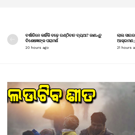
ବର୍ଷାଦିନେ କାହିଁକି ବଢ଼େ ଗଣ୍ଠିବାତ ବ୍ୟଥା? ଜାଣନ୍ତୁ
ଲାଲ ସାଗର
ବିଶେଷଜ୍ଞଙ୍କ ପରାମର୍ଶ
ଆକ୍ରମଣ; ସ
20 hours ago
21 hours 