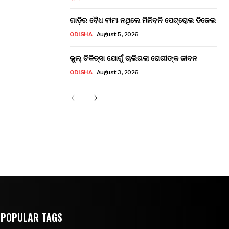
ଗାଡ଼ିର ବୈଧ ବୀମା ନଥିଲେ ମିଳିବନି ପେଟ୍ରୋଲ ଡିଜେଲ
ODISHA
August 5, 2026
ଭୁଲ୍ ଚିକିତ୍ସା ଯୋଗୁଁ ଚାଲିଗଲା ରୋଗୀଙ୍କ ଜୀବନ
ODISHA
August 3, 2026
POPULAR TAGS