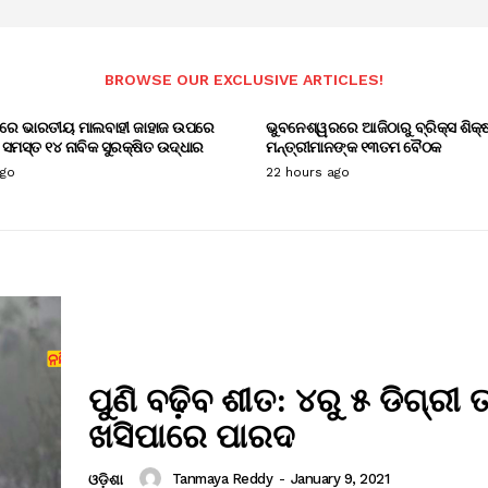
BROWSE OUR EXCLUSIVE ARTICLES!
ରେ ଭାରତୀୟ ମାଲବାହୀ ଜାହାଜ ଉପରେ
ଭୁବନେଶ୍ୱରରେ ଆଜିଠାରୁ ବ୍ରିକ୍ସ ଶିକ୍ଷ
ମସ୍ତ ୧୪ ନାବିକ ସୁରକ୍ଷିତ ଉଦ୍ଧାର
ମନ୍ତ୍ରୀମାନଙ୍କ ୧୩ତମ ବୈଠକ
ago
22 hours ago
ପୁଣି ବଢ଼ିବ ଶୀତ: ୪ରୁ ୫ ଡିଗ୍ରୀ 
ଖସିପାରେ ପାରଦ
Tanmaya Reddy
-
January 9, 2021
ଓଡ଼ିଶା