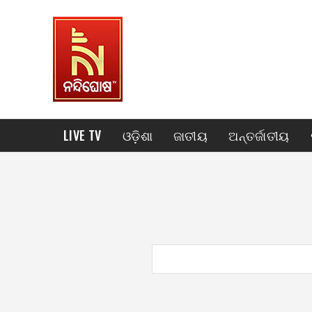
LIVE TV
ଓଡ଼ିଶା
ଜାତୀୟ
ଅନ୍ତର୍ଜାତୀୟ