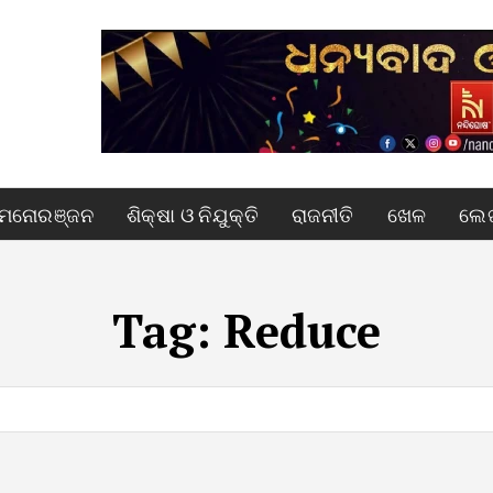
ମନୋରଞ୍ଜନ
ଶିକ୍ଷା ଓ ନିଯୁକ୍ତି
ରାଜନୀତି
ଖେଳ
ଲେଖ
Tag:
Reduce