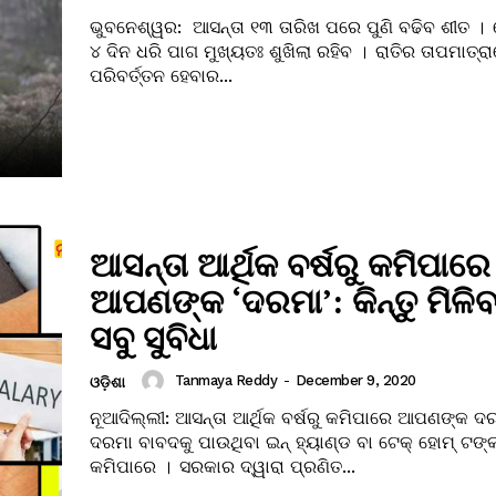
ଭୁବନେଶ୍ୱର: ଆସନ୍ତା ୧୩ ତାରିଖ ପରେ ପୁଣି ବଢିବ ଶୀତ ।
୪ ଦିନ ଧରି ପାଗ ମୁଖ୍ୟତଃ ଶୁଖିଲା ରହିବ । ରାତିର ତାପମାତ୍
ପରିବର୍ତ୍ତନ ହେବାର...
ଆସନ୍ତା ଆର୍ଥିକ ବର୍ଷରୁ କମିପାରେ
ଆପଣଙ୍କ ‘ଦରମା’: କିନ୍ତୁ ମିଳିବ
ସବୁ ସୁବିଧା
Tanmaya Reddy
-
December 9, 2020
ଓଡ଼ିଶା
ନୂଆଦିଲ୍ଲୀ: ଆସନ୍ତା ଆର୍ଥିକ ବର୍ଷରୁ କମିପାରେ ଆପଣଙ୍କ
ଦରମା ବାବଦକୁ ପାଉଥିବା ଇନ୍ ହ୍ୟାଣ୍ଡ ବା ଟେକ୍ ହୋମ୍ ଟଙ୍କା
କମିପାରେ । ସରକାର ଦ୍ୱାରା ପ୍ରଣିତ...