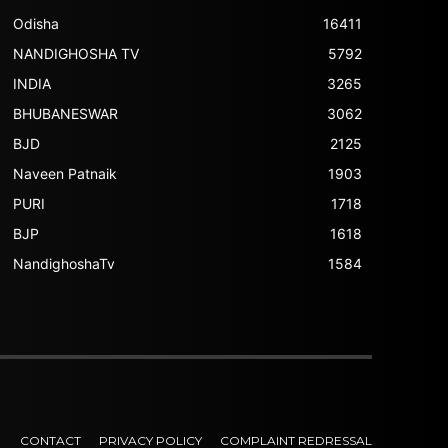
Odisha
16411
NANDIGHOSHA TV
5792
INDIA
3265
BHUBANESWAR
3062
BJD
2125
Naveen Patnaik
1903
PURI
1718
BJP
1618
NandighoshaTv
1584
CONTACT
PRIVACY POLICY
COMPLAINT REDRESSAL