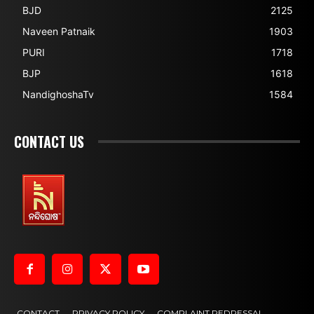
BJD
2125
Naveen Patnaik
1903
PURI
1718
BJP
1618
NandighoshaTv
1584
CONTACT US
CONTACT
PRIVACY POLICY
COMPLAINT REDRESSAL