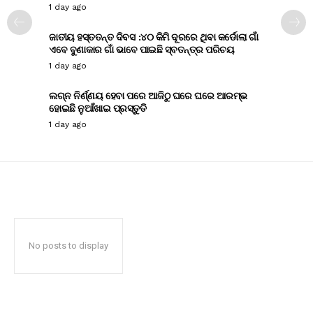
1 day ago
ଜାତୀୟ ହସ୍ତତନ୍ତ ଦିବସ :୪୦ କିମି ଦୂରରେ ଥିବା କର୍ଡୋଲା ଗାଁ
ଏବେ ବୁଣାକାର ଗାଁ ଭାବେ ପାଇଛି ସ୍ବତନ୍ତ୍ର ପରିଚୟ
1 day ago
ଲଗ୍ନ ନିର୍ଣ୍ଣୟ ହେବା ପରେ ଆଜିଠୁ ଘରେ ଘରେ ଆରମ୍ଭ
ହୋଇଛି ନୁଆଁଖାଇ ପ୍ରସ୍ତୁତି
1 day ago
No posts to display