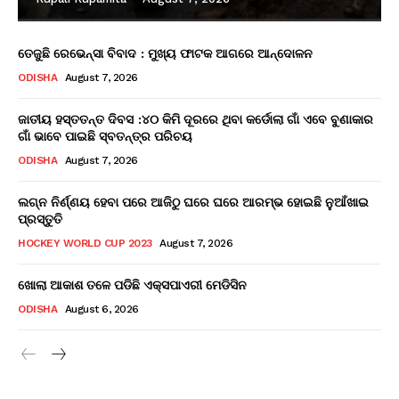
ତେଜୁଛି ରେଭେନ୍ସା ବିବାଦ : ମୁଖ୍ୟ ଫାଟକ ଆଗରେ ଆନ୍ଦୋଳନ
ODISHA
August 7, 2026
ଜାତୀୟ ହସ୍ତତନ୍ତ ଦିବସ :୪୦ କିମି ଦୂରରେ ଥିବା କର୍ଡୋଲା ଗାଁ ଏବେ ବୁଣାକାର
ଗାଁ ଭାବେ ପାଇଛି ସ୍ବତନ୍ତ୍ର ପରିଚୟ
ODISHA
August 7, 2026
ଲଗ୍ନ ନିର୍ଣ୍ଣୟ ହେବା ପରେ ଆଜିଠୁ ଘରେ ଘରେ ଆରମ୍ଭ ହୋଇଛି ନୁଆଁଖାଇ
ପ୍ରସ୍ତୁତି
HOCKEY WORLD CUP 2023
August 7, 2026
ଖୋଲା ଆକାଶ ତଳେ ପଡିଛି ଏକ୍ସପାଏରୀ ମେଡିସିନ
ODISHA
August 6, 2026