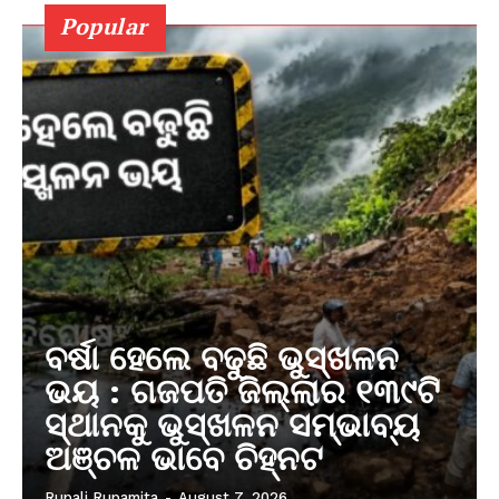
Popular
ବର୍ଷା ହେଲେ ବଢୁଛି ଭୁସ୍ଖଳନ
ଭୟ : ଗଜପତି ଜିଲ୍ଲାର ୧୩୯ଟି
ସ୍ଥାନକୁ ଭୁସ୍ଖଳନ ସମ୍ଭାବ୍ୟ
ଅଞ୍ଚଳ ଭାବେ ଚିହ୍ନଟ
Rupali Rupamita
-
August 7, 2026