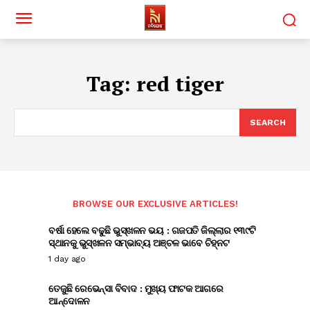
Tag:
red tiger
SEARCH
BROWSE OUR EXCLUSIVE ARTICLES!
ବର୍ଷା ହେଲେ ବଢୁଛି ଭୁସ୍ଖଳନ ଭୟ : ଗଜପତି ଜିଲ୍ଲାର ୧୩୯ଟି
ସ୍ଥାନକୁ ଭୁସ୍ଖଳନ ସମ୍ଭାବ୍ୟ ଅଞ୍ଚଳ ଭାବେ ଚିହ୍ନଟ
1 day ago
ତେଜୁଛି ରେଭେନ୍ସା ବିବାଦ : ମୁଖ୍ୟ ଫାଟକ ଆଗରେ
ଆନ୍ଦୋଳନ