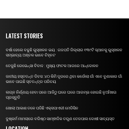
LATEST STORIES
ବର୍ଷା ହେଲେ ବଢୁଛି ଭୁସ୍ଖଳନ ଭୟ : ଗଜପତି ଜିଲ୍ଲାର ୧୩୯ଟି ସ୍ଥାନକୁ ଭୁସ୍ଖଳନ
ସମ୍ଭାବ୍ୟ ଅଞ୍ଚଳ ଭାବେ ଚିହ୍ନଟ
ତେଜୁଛି ରେଭେନ୍ସା ବିବାଦ : ମୁଖ୍ୟ ଫାଟକ ଆଗରେ ଆନ୍ଦୋଳନ
ଜାତୀୟ ହସ୍ତତନ୍ତ ଦିବସ :୪୦ କିମି ଦୂରରେ ଥିବା କର୍ଡୋଲା ଗାଁ ଏବେ ବୁଣାକାର ଗାଁ
ଭାବେ ପାଇଛି ସ୍ବତନ୍ତ୍ର ପରିଚୟ
ଲଗ୍ନ ନିର୍ଣ୍ଣୟ ହେବା ପରେ ଆଜିଠୁ ଘରେ ଘରେ ଆରମ୍ଭ ହୋଇଛି ନୁଆଁଖାଇ
ପ୍ରସ୍ତୁତି
ଖୋଲା ଆକାଶ ତଳେ ପଡିଛି ଏକ୍ସପାଏରୀ ମେଡିସିନ
ଦୁଷ୍କର୍ମ ମାମଲାରେ ବରିଷ୍ଠ ସାମ୍ଵାଦିକ ତରୁଣ ତେଜପାଲ ଦୋଷୀ ସାବ୍ୟସ୍ତ
LOCATION