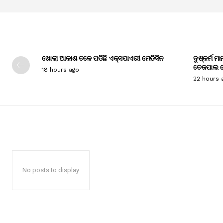
ଖୋଲା ଆକାଶ ତଳେ ପଡିଛି ଏକ୍ସପାଏରୀ ମେଡିସିନ
ଦୁଷ୍କର୍ମ ମ
ତେଜପାଲ ଦ
18 hours ago
22 hours 
No posts to display