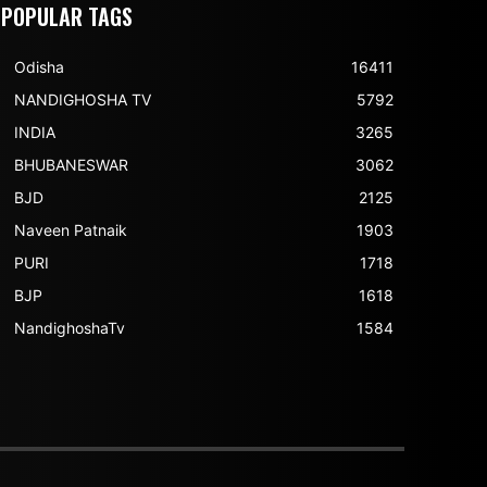
POPULAR TAGS
Odisha
16411
NANDIGHOSHA TV
5792
INDIA
3265
BHUBANESWAR
3062
BJD
2125
Naveen Patnaik
1903
PURI
1718
BJP
1618
NandighoshaTv
1584