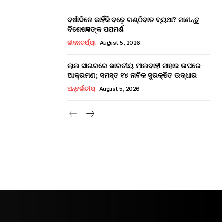
ବର୍ଷାଦିନେ କାହିଁକି ବଢ଼େ ଗଣ୍ଠିବାତ ବ୍ୟଥା? ଜାଣନ୍ତୁ
ବିଶେଷଜ୍ଞଙ୍କ ପରାମର୍ଶ
ଜୀବନଚର୍ଯ୍ୟା
August 5, 2026
ଲାଲ ସାଗରରେ ଭାରତୀୟ ମାଲବାହୀ ଜାହାଜ ଉପରେ
ଆକ୍ରମଣ; ସମସ୍ତ ୧୪ ନାବିକ ସୁରକ୍ଷିତ ଉଦ୍ଧାର
ଅନ୍ତର୍ଜାତୀୟ
August 5, 2026