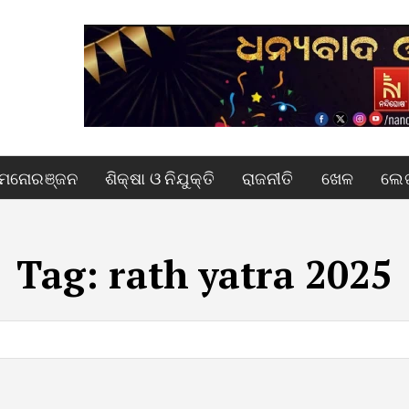
ମନୋରଞ୍ଜନ
ଶିକ୍ଷା ଓ ନିଯୁକ୍ତି
ରାଜନୀତି
ଖେଳ
ଲେଖ
Tag:
rath yatra 2025