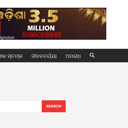
କ ସ୍ତମ୍ଭ
ଜୀବନଚର୍ଯ୍ୟା
ଅପରାଧ
SEARCH