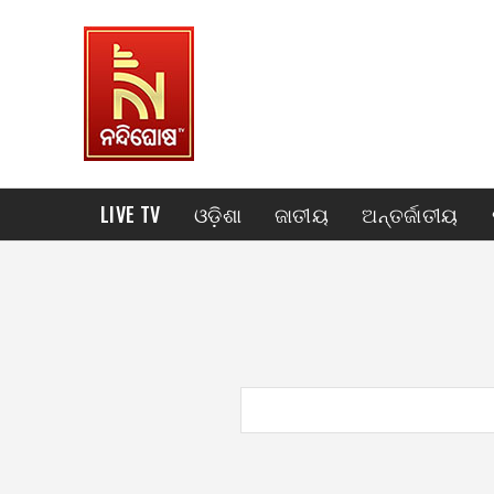
LIVE TV
ଓଡ଼ିଶା
ଜାତୀୟ
ଅନ୍ତର୍ଜାତୀୟ