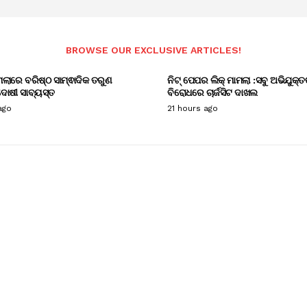
BROWSE OUR EXCLUSIVE ARTICLES!
ାମଲାରେ ବରିଷ୍ଠ ସାମ୍ଵାଦିକ ତରୁଣ
ନିଟ୍ ପେପର ଲିକ୍ ମାମଲା :ସବୁ ଅଭିଯୁକ୍ତ
ୋଷୀ ସାବ୍ୟସ୍ତ
ବିରୋଧରେ ଚାର୍ଜସିଟ ଦାଖଲ
ago
21 hours ago