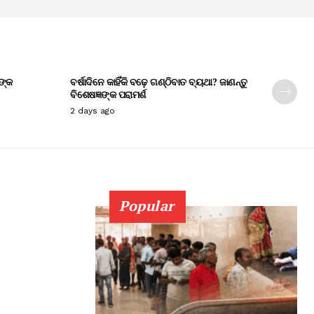
ଙ୍କ
ବର୍ଷାଦିନେ କାହିଁକି ବଢ଼େ ଗଣ୍ଠିବାତ ବ୍ୟଥା? ଜାଣନ୍ତୁ
ବିଶେଷଜ୍ଞଙ୍କ ପରାମର୍ଶ
2 days ago
Popular