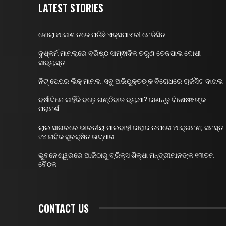
LATEST STORIES
ଖୋଲା ଆକାଶ ତଳେ ପଡିଛି ଏକ୍ସପାଏରୀ ମେଡିସିନ
ଦୁଷ୍କର୍ମ ମାମଲାରେ ବରିଷ୍ଠ ସାମ୍ଵାଦିକ ତରୁଣ ତେଜପାଲ ଦୋଷୀ
ସାବ୍ୟସ୍ତ
ନିଟ୍ ପେପର ଲିକ୍ ମାମଲା :ସବୁ ଅଭିଯୁକ୍ତଙ୍କ ବିରୋଧରେ ଚାର୍ଜସିଟ ଦାଖଲ
ବର୍ଷାଦିନେ କାହିଁକି ବଢ଼େ ଗଣ୍ଠିବାତ ବ୍ୟଥା? ଜାଣନ୍ତୁ ବିଶେଷଜ୍ଞଙ୍କ
ପରାମର୍ଶ
ଲାଲ ସାଗରରେ ଭାରତୀୟ ମାଲବାହୀ ଜାହାଜ ଉପରେ ଆକ୍ରମଣ; ସମସ୍ତ
୧୪ ନାବିକ ସୁରକ୍ଷିତ ଉଦ୍ଧାର
ଭୁବନେଶ୍ୱରରେ ଆଜିଠାରୁ ବ୍ରିକ୍ସ ଶିକ୍ଷା ମନ୍ତ୍ରୀମାନଙ୍କ ୧୩ତମ
ବୈଠକ
CONTACT US