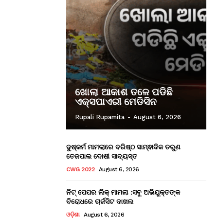
ଖୋଲା ଆକାଶ ତଳେ ପଡିଛି
ଏକ୍ସପାଏରୀ ମେଡିସିନ
Rupali Rupamita
-
August 6, 2026
ଦୁଷ୍କର୍ମ ମାମଲାରେ ବରିଷ୍ଠ ସାମ୍ଵାଦିକ ତରୁଣ
ତେଜପାଲ ଦୋଷୀ ସାବ୍ୟସ୍ତ
CWG 2022
August 6, 2026
ନିଟ୍ ପେପର ଲିକ୍ ମାମଲା :ସବୁ ଅଭିଯୁକ୍ତଙ୍କ
ବିରୋଧରେ ଚାର୍ଜସିଟ ଦାଖଲ
ଓଡ଼ିଶା
August 6, 2026