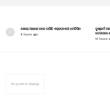
ଖୋଲା ଆକାଶ ତଳେ ପଡିଛି ଏକ୍ସପାଏରୀ ମେଡିସିନ
ଦୁଷ୍କର୍ମ ମ
ତେଜପାଲ ଦ
6 hours ago
10 hours 
No posts to display