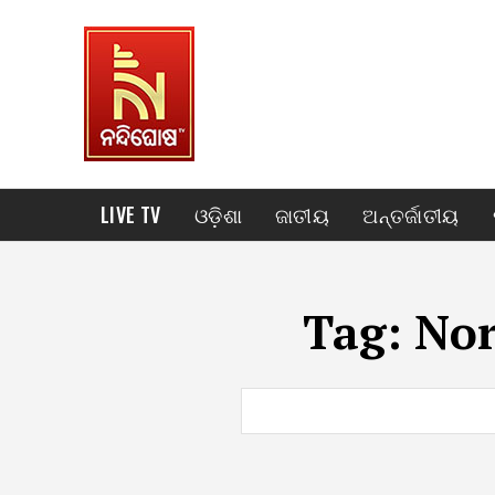
LIVE TV
ଓଡ଼ିଶା
ଜାତୀୟ
ଅନ୍ତର୍ଜାତୀୟ
Tag:
Nor