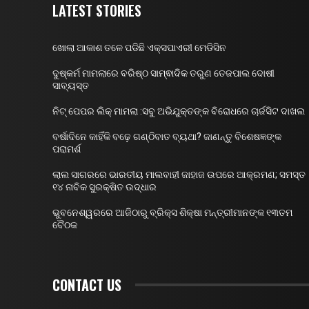
LATEST STORIES
ଖୋଲା ଆକାଶ ତଳେ ପଡିଛି ଏକ୍ସପାଏରୀ ମେଡିସିନ
ଦୁଷ୍କର୍ମ ମାମଲାରେ ବରିଷ୍ଠ ସାମ୍ଵାଦିକ ତରୁଣ ତେଜପାଲ ଦୋଷୀ
ସାବ୍ୟସ୍ତ
ନିଟ୍ ପେପର ଲିକ୍ ମାମଲା :ସବୁ ଅଭିଯୁକ୍ତଙ୍କ ବିରୋଧରେ ଚାର୍ଜସିଟ ଦାଖଲ
ବର୍ଷାଦିନେ କାହିଁକି ବଢ଼େ ଗଣ୍ଠିବାତ ବ୍ୟଥା? ଜାଣନ୍ତୁ ବିଶେଷଜ୍ଞଙ୍କ
ପରାମର୍ଶ
ଲାଲ ସାଗରରେ ଭାରତୀୟ ମାଲବାହୀ ଜାହାଜ ଉପରେ ଆକ୍ରମଣ; ସମସ୍ତ
୧୪ ନାବିକ ସୁରକ୍ଷିତ ଉଦ୍ଧାର
ଭୁବନେଶ୍ୱରରେ ଆଜିଠାରୁ ବ୍ରିକ୍ସ ଶିକ୍ଷା ମନ୍ତ୍ରୀମାନଙ୍କ ୧୩ତମ
ବୈଠକ
CONTACT US