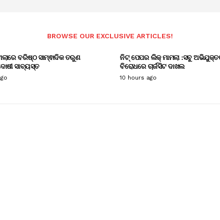
BROWSE OUR EXCLUSIVE ARTICLES!
ାମଲାରେ ବରିଷ୍ଠ ସାମ୍ଵାଦିକ ତରୁଣ
ନିଟ୍ ପେପର ଲିକ୍ ମାମଲା :ସବୁ ଅଭିଯୁକ୍ତ
ୋଷୀ ସାବ୍ୟସ୍ତ
ବିରୋଧରେ ଚାର୍ଜସିଟ ଦାଖଲ
ago
10 hours ago