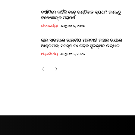
ବର୍ଷାଦିନେ କାହିଁକି ବଢ଼େ ଗଣ୍ଠିବାତ ବ୍ୟଥା? ଜାଣନ୍ତୁ
ବିଶେଷଜ୍ଞଙ୍କ ପରାମର୍ଶ
ଜୀବନଚର୍ଯ୍ୟା
August 5, 2026
ଲାଲ ସାଗରରେ ଭାରତୀୟ ମାଲବାହୀ ଜାହାଜ ଉପରେ
ଆକ୍ରମଣ; ସମସ୍ତ ୧୪ ନାବିକ ସୁରକ୍ଷିତ ଉଦ୍ଧାର
ଅନ୍ତର୍ଜାତୀୟ
August 5, 2026