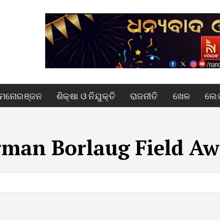
ମନୋରଞ୍ଜନ
ଶିକ୍ଷା ଓ ନିଯୁକ୍ତି
ରାଜନୀତି
ଖେଳ
ଲେଖ
man Borlaug Field Aw