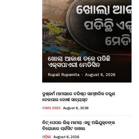
ଖୋଲା ଆକାଶ ତଳେ ପଡିଛି
ଏକ୍ସପାଏରୀ ମେଡିସିନ
Rupali Rupamita
-
August 6, 2026
ଦୁଷ୍କର୍ମ ମାମଲାରେ ବରିଷ୍ଠ ସାମ୍ଵାଦିକ ତରୁଣ
ତେଜପାଲ ଦୋଷୀ ସାବ୍ୟସ୍ତ
CWG 2022
August 6, 2026
ନିଟ୍ ପେପର ଲିକ୍ ମାମଲା :ସବୁ ଅଭିଯୁକ୍ତଙ୍କ
ବିରୋଧରେ ଚାର୍ଜସିଟ ଦାଖଲ
ଓଡ଼ିଶା
August 6, 2026