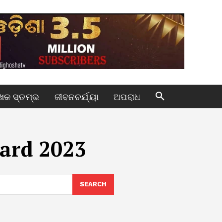
କ ସ୍ତମ୍ଭ
ଜୀବନଚର୍ଯ୍ୟା
ଅପରାଧ
ard 2023
SEARCH