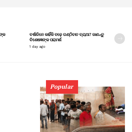
ଙ୍କ
ବର୍ଷାଦିନେ କାହିଁକି ବଢ଼େ ଗଣ୍ଠିବାତ ବ୍ୟଥା? ଜାଣନ୍ତୁ
ବିଶେଷଜ୍ଞଙ୍କ ପରାମର୍ଶ
1 day ago
Popular