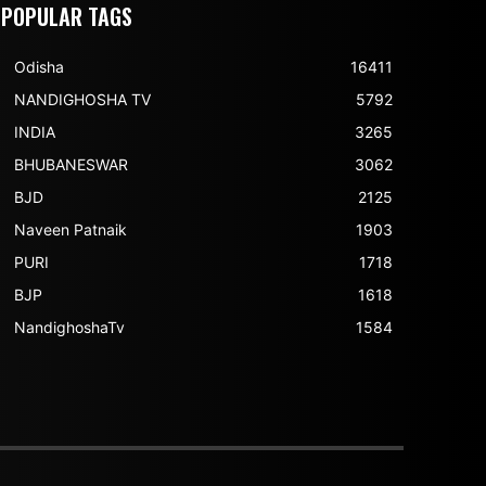
POPULAR TAGS
Odisha
16411
NANDIGHOSHA TV
5792
INDIA
3265
BHUBANESWAR
3062
BJD
2125
Naveen Patnaik
1903
PURI
1718
BJP
1618
NandighoshaTv
1584