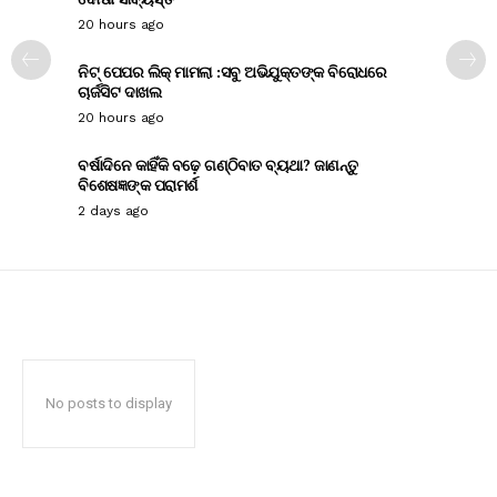
20 hours ago
ନିଟ୍ ପେପର ଲିକ୍ ମାମଲା :ସବୁ ଅଭିଯୁକ୍ତଙ୍କ ବିରୋଧରେ
ଚାର୍ଜସିଟ ଦାଖଲ
20 hours ago
ବର୍ଷାଦିନେ କାହିଁକି ବଢ଼େ ଗଣ୍ଠିବାତ ବ୍ୟଥା? ଜାଣନ୍ତୁ
ବିଶେଷଜ୍ଞଙ୍କ ପରାମର୍ଶ
2 days ago
No posts to display