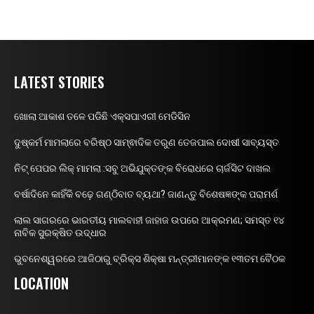
LATEST STORIES
ଖୋଲା ଆକାଶ ତଳେ ପଡିଛି ଏକ୍ସପାଏରୀ ମେଡିସିନ
ଦୁଷ୍କର୍ମ ମାମଲାରେ ବରିଷ୍ଠ ସାମ୍ଵାଦିକ ତରୁଣ ତେଜପାଲ ଦୋଷୀ ସାବ୍ୟସ୍ତ
ନିଟ୍ ପେପର ଲିକ୍ ମାମଲା :ସବୁ ଅଭିଯୁକ୍ତଙ୍କ ବିରୋଧରେ ଚାର୍ଜସିଟ ଦାଖଲ
ବର୍ଷାଦିନେ କାହିଁକି ବଢ଼େ ଗଣ୍ଠିବାତ ବ୍ୟଥା? ଜାଣନ୍ତୁ ବିଶେଷଜ୍ଞଙ୍କ ପରାମର୍ଶ
ଲାଲ ସାଗରରେ ଭାରତୀୟ ମାଲବାହୀ ଜାହାଜ ଉପରେ ଆକ୍ରମଣ; ସମସ୍ତ ୧୪
ନାବିକ ସୁରକ୍ଷିତ ଉଦ୍ଧାର
ଭୁବନେଶ୍ୱରରେ ଆଜିଠାରୁ ବ୍ରିକ୍ସ ଶିକ୍ଷା ମନ୍ତ୍ରୀମାନଙ୍କ ୧୩ତମ ବୈଠକ
LOCATION