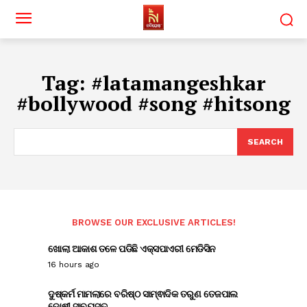
Tag:
#latamangeshkar
#bollywood #song #hitsong
SEARCH
BROWSE OUR EXCLUSIVE ARTICLES!
ଖୋଲା ଆକାଶ ତଳେ ପଡିଛି ଏକ୍ସପାଏରୀ ମେଡିସିନ
16 hours ago
ଦୁଷ୍କର୍ମ ମାମଲାରେ ବରିଷ୍ଠ ସାମ୍ଵାଦିକ ତରୁଣ ତେଜପାଲ
ଦୋଷୀ ସାବ୍ୟସ୍ତ