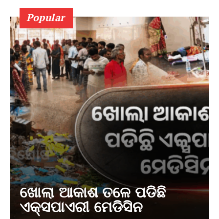
Popular
ଖୋଲା ଆକାଶ ତଳେ ପଡିଛି
ଏକ୍ସପାଏରୀ ମେଡିସିନ